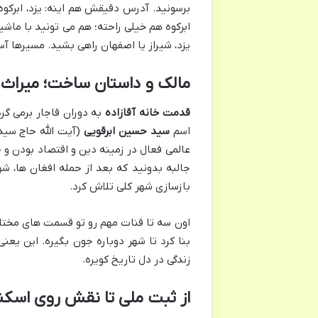
برسونید. آدرس دقیقش هم اینه: یزد، ابرکوه،
ابرکوه هم خیلی راحته؛ هم می تونید با ماش
یزد، شیراز یا اصفهان راهی بشید. مسیرها آس
مالک و داستان ساخت؛ میراث
قدمت خانه آقازاده
به دوران قاجار برمی گر
اسم
سید حسین ابرقویی
(آیت الله حاج سید
عالمی فعال در زمینه دین و اقتصاد بودن و
جالبه بدونید که بعد از حمله افغان ها، شه
بازسازی شهر کلی تلاش کرد.
اون سه تا قنات مهم رو تو قسمت های مخ
بنا کرد تا شهر دوباره جون بگیره. این یعنی
زندگی در دل تاریخ کویره.
از ثبت ملی تا نقش روی اسکناس ۲۰ هزار 