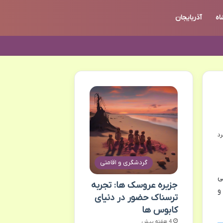
اه
آذربایجان
گردشگری و اقامتی
ی
جزیره عروسک ها: تجربه
 و
ترسناک حضور در دنیای
کابوس ها
4 هفته پیش