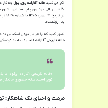
فکر می کنید
خانه آقازاده روی پول
چه کار می 
۲۰ هزار ریالی خودمون چاپ شد. این نشون د
در تار
بنا ارزشمنده.
تصور کنید که با هر بار دیدن اسکناس ۲۰ هزار تومانی، یک تکه از این شاهکار معماری جلوی چشمتون می آد. این یعنی
خانه تاریخی آقازاده
فقط یک جاذبه گردشگری
«خانه تاریخی آقازاده ابرکوه، با
کویر است، بلکه حضوری ماندگار بر اسکناس ۲۰ هزار ریالی، آن را به نمادی
مرمت و احیای یک شاهکار: تولد