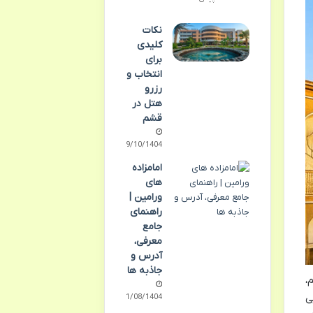
نکات
کلیدی
برای
انتخاب و
رزرو
هتل در
قشم
09/10/1404
امامزاده
های
ورامین |
راهنمای
جامع
معرفی،
آدرس و
جاذبه ها
،
ی
11/08/1404