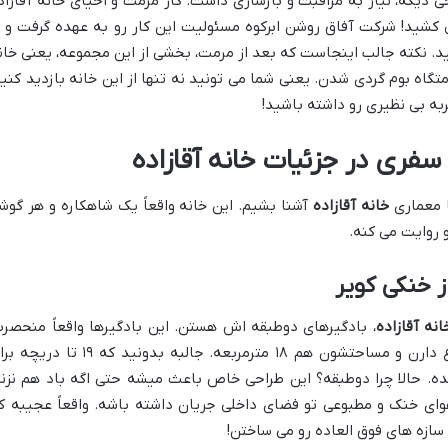
ی دیگه، نیاز به مراقبت و بازسازی داشت. کار مرمت و احیای خانه آقازاد
شروع شد و حدود ۱۰ سال طول کشید! شرکت آفاق روشن ابرکوه مسئولیت این کار رو به عهده گرفت و 
د. نکته جالب اینجاست که بعد از مرمت، بخشی از این مجموعه، یعنی خان
ه بوم گردی شدن. یعنی شما می تونید نه تنها از این خانه بازدید کنید
به بی نظیری رو داشته باشید!
 سفری در جزئیات خانه آقازاده
ا معماری
خانه آقازاده
آشنا بشیم. این خانه واقعاً یک شاهکاره و هر گوش
 روایت می کنه.
ز خنکی کویر
انه آقازاده
، بادگیرهای دوطبقه اش هستن. این بادگیرها واقعاً منحصرب
فردن و تو کل دنیا کم نظیرن! ۱۸ متر ارتفاع دارن و مساحتشون هم ۱۸ مترمربعه. جالبه بدونید که ۱۹ ت
ده. حالا چرا دوطبقه؟ این طراحی خاص باعث میشه حتی اگه باد هم نزنه
هوای خنک و مطبوعی تو فضای داخلی جریان داشته باشه. واقعاً عجیبه ک
 سازه های فوق العاده رو می ساختن!