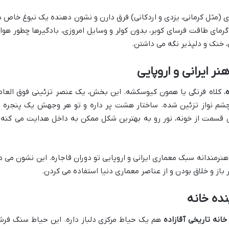
 (مثل کرمانی، یزدی و اردکانی) فرق دارن و نشون دهنده یک نبوغ خاص د
مای طاقت فرسای کویر، بدون کولر و وسایل امروزی، بادگیرها چطور هوا
 خنک و دلپذیر نگه می داشتن.
ر ایرانی و اروپایی
ه
، کلاه فرنگی یا همون کیوسکشه. این بخش، یک عنصر تزئینی فوق العاد
م نواز تزئین شده. ساختار هشت پر داره و تو هر وجهش یک پنجره ب
ین قسمت از خونه، نور رو به بهترین شکل ممکن به داخل هدایت می کنه 
نرمندانه سبک معماری ایرانی و اروپایی تو دوران قاجاره. این نشون می د
 باز و خلاق بودن و از عناصر معماری دنیا استفاده می کردن.
ده خانه
خانه تاریخی آقازاده
هم یک حیاط مرکزی دلباز داره. این حیاط سنگ فر