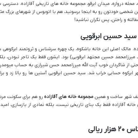
 محله دروازه، میدان ابرقو، مجموعه خانه های تاریخی آقازاده. دسترسی ب
ین شخصی خودتون رو به اینجا برسونید، هم با اتوبوس از شهرهای بزرگ مث
فالته و راحتن، پس نگران نباشید!
 سید حسین ابرقویی
ده. مالک اصلی این خانه باشکوه، یک چهره سرشناس و ثروتمند ابرکوهی ب
 میرزامحمد حسین مجتهد ابرقویی) بود. ایشون فقط یک تاجر نبودن، بلک
 حتی از شاگردان خوب آیت الله میرزامحمد حسن شیرازی به حساب میومدن
ر ابرکوه حسابی خراب شد. سید حسین ابرقویی آستین ها رو بالا زد و برا
تلف شهر ساخت و همین
مجموعه خانه های آقازاده
رو هم برای سکونت مرد
 خانه آقازاده فقط یک بنای تاریخی نیست، بلکه نمادی از بازسازی، امید 
ریالی