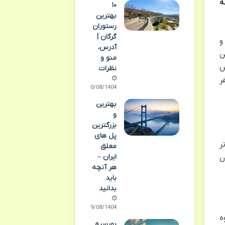
ه
۱۰
بهترین
رستوران
گرگان |
و
آدرس،
ن
منو و
ش
نظرات
ر
10/08/1404
بهترین
و
بزرگترین
پل های
۱۴ شهر برتر
معلق
ایران –
ن
هر آنچه
باید
بدانید
09/08/1404
ه
بورسیه