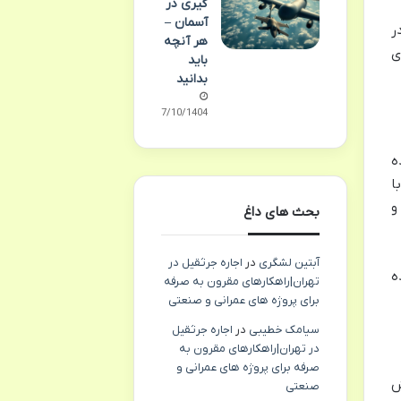
گیری در
آسمان –
ر
هر آنچه
ی
باید
بدانید
07/10/1404
ه
ا
و
بحث های داغ
آبتین لشگری
در
اجاره جرثقیل در
ه
تهران|راهکارهای مقرون به صرفه
برای پروژه های عمرانی و صنعتی
سیامک خطیبی
در
اجاره جرثقیل
در تهران|راهکارهای مقرون به
صرفه برای پروژه های عمرانی و
ش
صنعتی