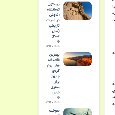
ه
بیستون
با
کرمانشاه
ه
: کاوش
،
در میراث
تاریخی
(سال
۲۰۰۶)
03/08/1404
ه
بهترین
اقامتگاه
های بوم
گردی
چابهار
برای
ه
سفری
ا دریچه برای
خاص
،
02/08/1404
ه
سوخت