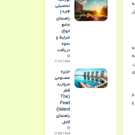
ه
تحصیلی
ل
۲۰۲۴ |
راهنمای
جامع
انواع،
شرایط و
نحوه
ه
دریافت
ه
07/10/1404
.
ی
جزیره
مصنوعی
مروارید
قطر
م
(The
و
Pearl
Island):
راهنمای
کامل
07/08/1404