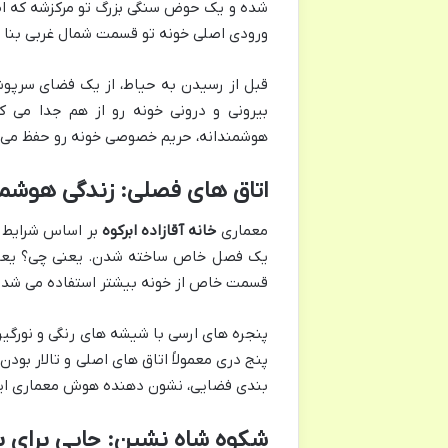
شده و یک حوض سنگی بزرگ تو مرکزشه که اط
ورودی اصلی خونه تو قسمت شمال غربی بنا قر
قبل از رسیدن به حیاط، از یک فضای سرپو
بیرونی و درونی خونه رو از هم جدا می ک
هوشمندانه، حریم خصوصی خونه رو حفظ می کرد
اتاق های فصلی: زندگی هوشمن
معماری
خانه آقازاده ابرکوه
بر اساس شرایط آ
یک فصل خاص ساخته شدن. یعنی چی؟ یعنی 
قسمت خاص از خونه بیشتر استفاده می شد ت
پنجره های ارسی با شیشه های رنگی و نورگیره
پنج دری معمولاً اتاق های اصلی و تالار بو
بندی فضایی، نشون دهنده هوش معماری ایرا
شکوه شاه نشین: جایی برای ب