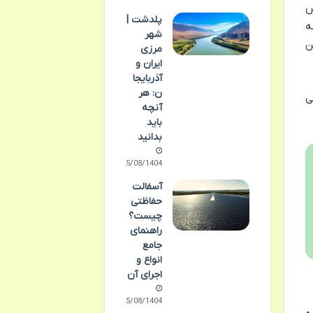
س
پلدشت |
ه
شهر
ین
مرزی
ایران و
آذربایجا
ن: هر
آنچه
باید
بدانید
05/08/1404
آسفالت
حفاظتی
چیست؟
راهنمای
جامع
انواع و
اجرای آن
05/08/1404