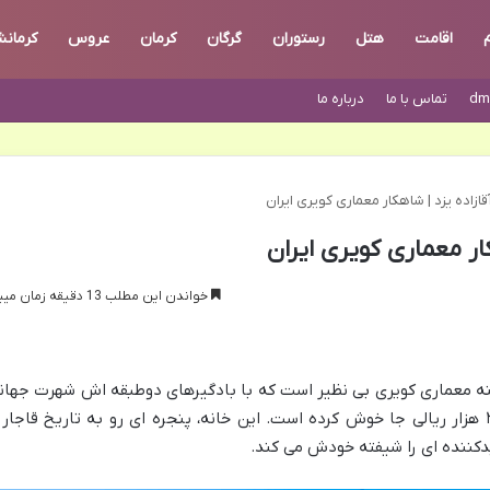
م
اقامت
هتل
رستوران
گرگان
کرمان
عروس
کرمانش
dm
تماس با ما
درباره ما
قازاده یزد | شاهکار معماری کویری ایران
کار معماری کویری ایران
خواندن این مطلب 13 دقیقه زمان میبرد
جینه معماری کویری بی نظیر است که با بادگیرهای دوطبقه اش شهرت جهان
پیدا کرده و حتی تصویرش روی اسکناس ۲۰ هزار ریالی جا خوش کرده است. این خانه، پنجره ای رو به تاریخ قاجار
دکننده ای را شیفته خودش می کند.