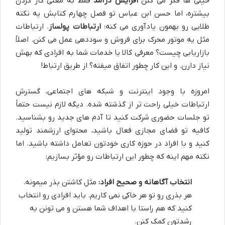
خیلی ها فکر می کنن
افزایش درآمد
فقط به معنی کار کردن
بیشتره، اما حسن ابن عباس تو فصل چهارم کتابش یه نکته
طلایی رو بهمون یادآوری می کنه:
ارتباطات پولساز
. ارتباطات
مثل یه موتور محرک برای فروش و سوددهی عمل می کنن. اصلاً
بازاریابی چیست؟ معرفی کالا یا خدمات شما به افرادی که بهش
نیاز دارن. و این کار چطور اتفاق میفته؟ از طریق ارتباط!
امروزه با وجود اینترنت و شبکه های اجتماعی، گسترش
ارتباطات خیلی راحت تر از گذشته شده. دیگه لازم نیست حتماً
تو جلسات حضوری شرکت کنید تا آدم های جدید رو بشناسید.
کافیه تو فضای مجازی فعال باشید، محتوای ارزشمند تولید
کنید و با افراد در حوزه کاری خودتون تعامل داشته باشید. اما
نکته مهم اینه که چطور این ارتباطات رو مؤثر بسازیم:
انتخاب آگاهانه و صحیح افراد:
مثل کاشتن بذر میمونه.
هر بذری رو تو هر خاکی نمی کاریم. باید افرادی رو انتخاب
کنید که هم راستا با اهداف شما هستن و می تونن به
رشدتون کمک کنن.