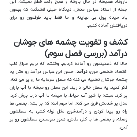
بارونه، همیشه در حال بارشه و هیچ وقت قطع نمیشه. این
جمله از استاد عباس منش، دیدگاه خیلی قشنگیه که بهمون
یاد میده پول بی نهایته و ما فقط باید ظرفمون رو برای
دریافتش آماده کنیم.
کشف و تقویت چشمه های جوشان
درآمد (بررسی فصل سوم)
حالا که ذهنیتمون رو آماده کردیم، وقتشه که بریم سراغ قلب
اقتصاد شخصی مون:
درآمد
. حسن ابن عباس درآمد رو مثل یه
چشمه جوشان تشبیه می کنه که سطل سرمایه ما رو پر می کنه.
فکر کنید، یه سطل خالی دارید. این سطل رو میشه با آب باران
پر کرد، میشه با شیر آب حیاط، یا میشه با آب دریا پرش کرد.
مدل پر شدنش فرق می کنه، اما مهم اینه که پر بشه. بعضی ها
راه رو پیدا کردن و درآمدشون مثل لوله کشی به سطلشون
وصله، و بعضی ها با کلی تلاش، هنوز نتونستن سطلشون رو پر
کنن.