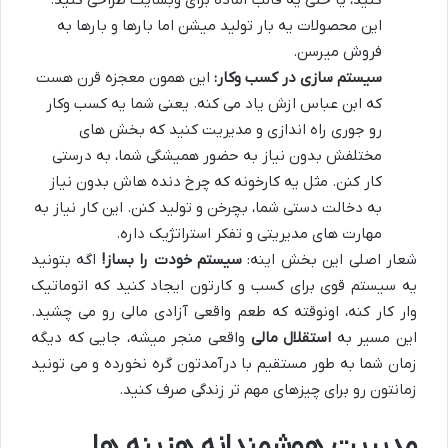
کنید، یا حتی یه قالب آماده برای وبسایت طراحی کنید.
این محصولات یه بار تولید میشن اما بارها و بارها به
فروش میرسن.
سیستم سازی در کسب وکار:
این همون معجزه قرن هست
که ابن عباس ازش یاد می کنه. یعنی شما یه کسب وکار
رو جوری راه اندازی و مدیریت کنید که بخش های
مختلفش بدون نیاز به حضور همیشگی شما، به درستی
کار کنن. مثل یه کارخونه که چرخ دنده هاش بدون نیاز
به دخالت دستی شما، بچرخن و تولید کنن. این کار نیاز به
مهارت های مدیریتی و تفکر استراتژیک داره.
شعار اصلی این بخش اینه:
سیستم خودت را بساز!
اگه بتونید
یه سیستم قوی برای کسب و کارتون ایجاد کنید که اتوماتیک
وار کار کنه، اونوقته که طعم واقعی آزادی مالی رو می چشید.
این مسیر به
استقلال مالی
واقعی منجر میشه، جایی که دیگه
زمان شما به طور مستقیم با درآمدتون گره نخورده و می تونید
زمانتون رو برای چیزهای مهم تر زندگی صرف کنید.
مدیریت هوشمندانه هزینه ها