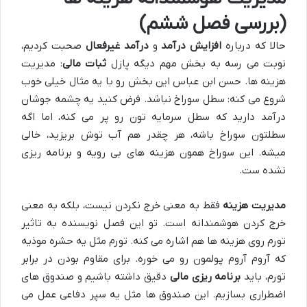
(بررسی فصل ششم)
حالا که درباره
افزایش درآمد
و
درآمد غیرفعال
صحبت کردیم،
نوبت می رسه به بخش مهم دیگه پازل
ثبات مالی
: مدیریت
هزینه ها. حسن ابن عباس این بخش رو با یه مثال خیلی خوب
شروع می کنه: سطل سوراخ نباشد. فرض کنید یه چشمه جوشان
درآمد دارید که سطل سرمایه تون رو پر می کنه، اما اگه
سطلتون سوراخ باشه، هر چقدر هم آب توش بریزید، خالی
میشه. این سوراخ همون هزینه های بی رویه و برنامه ریزی
نشده ست.
مدیریت هزینه
فقط به معنی خرج نکردن نیست، بلکه به معنی
خرج کردن هوشمندانه است. تو این فصل نویسنده به تاثیر
تورم روی هزینه ها هم اشاره می کنه. تورم مثل یه حشره موذیه
که آروم آروم پولمون رو می خوره. برای مقاوم بودن در برابر
تورم، باید
برنامه ریزی مالی
دقیق داشته باشیم و صندوق های
اضطراری بسازیم. این صندوق ها مثل یه سپر دفاعی عمل می