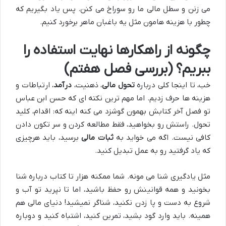
می زنن و سطل مالی ما رو سوراخ می کنن. پس یاد بگیریم که
چطور با هزینه هامون مثل یه باغبان ماهر برخورد کنیم.
چگونه از راهکارها نهایت استفاده را
ببریم؟ (بررسی فصل هفتم)
خب، تا اینجا کلی درباره
تحول مالی
، ذهنیت،
درآمد
، ارتباطات و
هزینه ها حرف زدیم. اما مهم ترین نکته ای که حسن ابن عباس
تو فصل آخر کتابش بهمون گوشزد می کنه اینه که: اقدام، کلید
تحول. راستش رو بخواهید، فقط مطالعه کردن و سر تکون دادن
کافی نیست. اگه می خواید به
ثبات مالی
برسید، باید هرچیزی
که یاد گرفتید رو به عمل تبدیل کنید.
مثل یادگیری شنا می مونه. شما ممکنه هزار تا کتاب درباره شنا
بخونید و همه قوانینش رو حفظ باشید، اما تا نپرید تو آب و
شروع به دست و پا زدن نکنید، شناگر نمیشید! دنیای مالی هم
همینه. باید وارد گود بشید، تمرین کنید، اشتباه کنید و دوباره