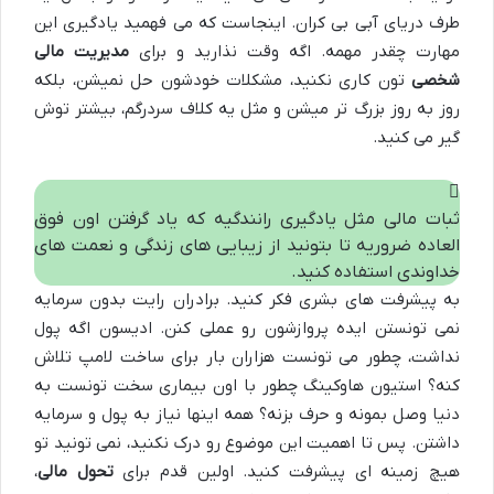
طرف دریای آبی بی کران. اینجاست که می فهمید یادگیری این
مهارت چقدر مهمه. اگه وقت نذارید و برای
مدیریت مالی
شخصی
تون کاری نکنید، مشکلات خودشون حل نمیشن، بلکه
روز به روز بزرگ تر میشن و مثل یه کلاف سردرگم، بیشتر توش
گیر می کنید.
ثبات مالی مثل یادگیری رانندگیه که یاد گرفتن اون فوق
العاده ضروریه تا بتونید از زیبایی های زندگی و نعمت های
خداوندی استفاده کنید.
به پیشرفت های بشری فکر کنید. برادران رایت بدون سرمایه
نمی تونستن ایده پروازشون رو عملی کنن. ادیسون اگه پول
نداشت، چطور می تونست هزاران بار برای ساخت لامپ تلاش
کنه؟ استیون هاوکینگ چطور با اون بیماری سخت تونست به
دنیا وصل بمونه و حرف بزنه؟ همه اینها نیاز به پول و سرمایه
داشتن. پس تا اهمیت این موضوع رو درک نکنید، نمی تونید تو
هیچ زمینه ای پیشرفت کنید. اولین قدم برای
تحول مالی
،