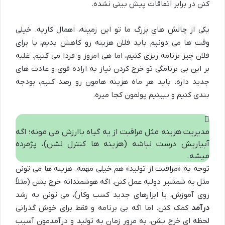
کنن در برابر اتفاقات پیش بینی نشده.
یکی از چالش های بزرگ ما تو این زمینه، اهمال کاریه. خیلی
وقت ها می دونیم باید فلان هزینه رو کاهش بدیم، یا برای
فلان چیز برنامه ریزی کنیم، اما هی امروز و فردا می کنیم. غلبه
بر این بی برنامگی تو خرج کردن نیاز به اراده قوی و عادت های
جدید داره. باید هر ماه هزینه هامون رو رصد کنیم، بودجه
بندی کنیم و ببینیم پولمون کجا میره.
مدیریت هزینه مثل مراقبت از یه گیاه باارزش می مونه؛ اگه
آبیاریش درست نباشه (هزینه ها کنترل نشن)، پژمرده
میشه.
توجه به «مراقبت از تولید» هم خیلی مهمه. هزینه ها می تونن
مثل یه شمشیر دولبه عمل کنن. اگه هوشمندانه خرج بشن (مثلاً
روی آموزش، یا ابزارهای جدید کسب وکار)، می تونن به رشد
درآمد
کمک کنن. اما اگه بی برنامه و فقط برای خوش گذرانی
لحظه ای خرج بشن، به مرور زمان به تولید و درآمدمون آسیب