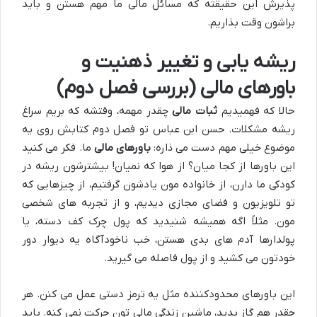
پذیرش این حقیقته که مسائل مالی ما مهم هستن و باید
براشون وقت بذاریم.
ریشه یابی و تغییر ذهنیت و
باورهای مالی (بررسی فصل دوم)
حالا که فهمیدیم
ثبات مالی
چقدر مهمه، وقتشه که بریم سراغ
ریشه مشکلات. حسن ابن عباس تو فصل دوم کتابش روی یه
موضوع خیلی مهم دست می ذاره:
باورهای مالی
ما. فکر می کنید
این باورها از کجا میان؟ از هوا که نمیان! بیشترشون ریشه در
کودکی ما دارن، از خانواده مون یادشون گرفتیم، از چیزهایی که
تو تلویزیون و فضای مجازی دیدیم، و از تجربه های شخصی
مون. مثلاً اگه همیشه شنیدید که پول چرک کف دسته، یا
پولدارها آدم های بدی هستن، خب ناخودآگاه یه دیوار دور
خودتون می کشید و از پول فاصله می گیرید.
این باورهای محدودکننده مثل یه ترمز دستی عمل می کنن. هر
چقدر هم گاز بدید، ماشین زندگی مالی تون حرکت نمی کنه. باید