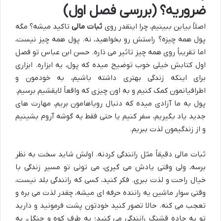
ضروریه؟ (بررسی فصل اول)
اصلاً بیاین ببینیم، چرا اینقدر روی
ثبات مالی
تاکید میشه؟ مگه
پول همه چیزه؟ راستش رو بخواهید، نه. پول همه چیز نیست،
اما تقریباً روی همه چیز تاثیر می ذاره. حسن ابن عباس تو فصل
اول کتابش خیلی خوب توضیح میده که پول، یه ابزاره. ابزاری
برای اینکه زندگی بهتری داشته باشیم، به خودمون و
اطرافیانمون کمک کنیم و به اون چیزی که واقعاً لایقشیم برسیم.
پول به ما آزادی میده که دنبال رویاهامون بریم، مهارت های
جدید یاد بگیریم، سفر کنیم یا حتی فقط یه گوشه آروم بشینیم
و از زندگیمون لذت ببریم.
ثبات مالی دقیقاً مثل رانندگی کردنه. اولش شاید سخت به نظر
برسه، ولی وقتی یادش می گیری، می تونی تو مسیر زندگی با
خیال راحت و لذت ببری. فکر کنید، کسی که رانندگی بلد نیست،
وقتی سوار ماشین یه راننده حرفه ای میشه، چقدر لذت می بره و
تعجب می کنه. حالا تصور کنید خودتون پشت فرمونید و دارید
تو یه جاده قشنگ رانندگی می کنید؛ یه طرف کوه و جنگل، یه