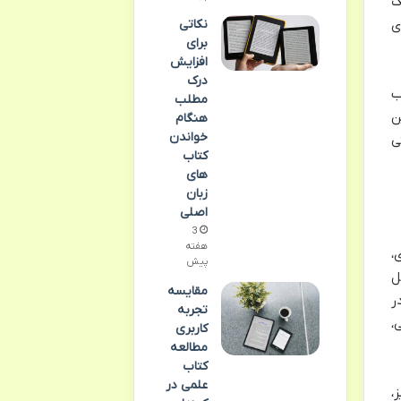
ک
نکاتی
ی
برای
افزایش
درک
ب
مطلب
ن
هنگام
خواندن
ی
کتاب
های
زبان
اصلی
3
هفته
،
پیش
ل
مقایسه
ر
تجربه
،
کاربری
مطالعه
کتاب
علمی در
،