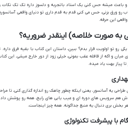
 و باعث میشه حس کنی یک استاد باتجربه و دلسوز داره تک تک نکات ر
اب رو ورق بزنی، حس می کنی قدم به قدم داری تو دنیای واقعی آسانسوره
اقعی این حرفه.
ی به صورت خلاصه) اینقدر ضروریه؟
کی رو تو اولویت قرار بدم؟ ببین، داستان این کتاب با بقیه فرق داره. ت
 میان و اگه از قافله عقب بمونی، خیلی زود از دور خارج میشی. این کتاب
تا پیاز بهت یاد میده.
طراحی یه آسانسور، یعنی اینکه چطور چاهک رو اندازه گذاری کنی، تا مراح
عدش هم سرویس های دوره ای و عیب یابی های رایج، همه رو پوشش داده
 هر بخش بری دنبال یه منبع جداگونه. همه چیز اینجاست.