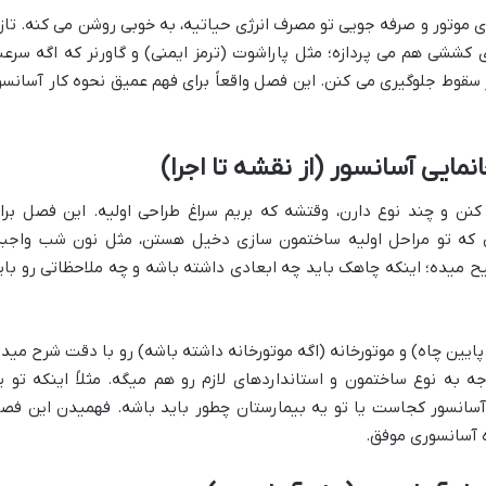
موتور و صرفه جویی تو مصرف انرژی حیاتیه، به خوبی روشن می کنه. تازه
 کششی هم می پردازه؛ مثل پاراشوت (ترمز ایمنی) و گاورنر که اگه سرع
ز سقوط جلوگیری می کنن. این فصل واقعاً برای فهم عمیق نحوه کار آسانسو
نمایی آسانسور (از نقشه تا اجرا)
کنن و چند نوع دارن، وقتشه که بریم سراغ طراحی اولیه. این فصل برا
 که تو مراحل اولیه ساختمون سازی دخیل هستن، مثل نون شب واجبه
 میده؛ اینکه چاهک باید چه ابعادی داشته باشه و چه ملاحظاتی رو بای
یین چاه) و موتورخانه (اگه موتورخانه داشته باشه) رو با دقت شرح میده
ه به نوع ساختمون و استانداردهای لازم رو هم میگه. مثلاً اینکه تو ی
سانسور کجاست یا تو یه بیمارستان چطور باید باشه. فهمیدن این فص
 آسانسوری موفق.