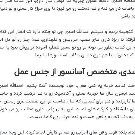
دالله اسدی، دقیقاً همون چیزیه که بهش نیاز داری. این کتاب مثل ی
باهات کار می کنه و هم دستت رو می گیره تا بری سراغ کار عملی و تو دنیا
ه باشی.
نجینه بزنیم و ببینیم اسدالله اسدی چی تو چنته داره که انقدر این کتا
ه گرفته تا ریزه کاری های نصب، سرویس و نگهداری، همه چیز رو تو دل ای
این کتاب چطور می تونه تو رو تو مسیر شغلی آسوده تر پیش ببره یا حت
آماده ای تا با هم غرق دنیای جذاب آسانسورها بشیم؟
ه اسدی، متخصص آسانسور از جنس عمل
احث کتاب، خوبه یه کمی هم با خود نویسنده آشنا بشیم. اسدالله اسدی
. ایشون سال ها تجربه عملی و آکادمیک رو با هم ترکیب کرده و حاص
ها کاربردیه و هم برای کسایی که سال هاست تو این صنعت عرق ریختن. د
ای دانشگاه و کارگاه های نصبه. این یعنی وقتی داری مطالب رو می خونی
یه دنیا تجربه واقعی هست و فقط حرف روی کاغذ نیست.
ه، بلکه فوت و فن های اجرایی رو هم تو کارش لحاظ کرده. این وجه تمایز