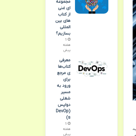
مجموعه
ای غنی
از کتاب
های بین
المللی
بسازیم؟
1
هفته
پیش
معرفی
کتاب‌ها
ی مرجع
برای
ورود به
مسیر
شغلی
دواپس
(DevOp
s)
1
،
هفته
پیش