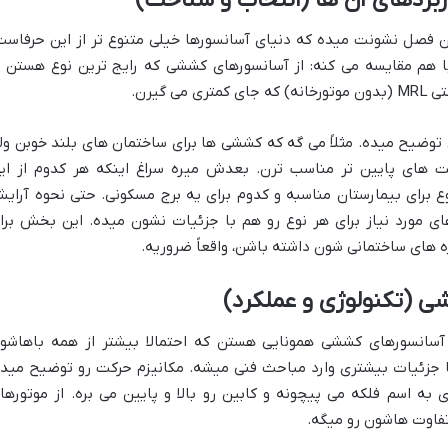
این فصل نشونت میده که دنیای آسانسورها خیلی متنوع تر از این حرفاست
 با هم مقایسه می کنه: از آسانسورهای کششی که رایج ترین نوع هستن ت
 گیرن.
 توضیح میده. مثلاً می گه که کششی ها برای ساختمان های بلند خوبن ول
ت های پایین تر مناسب ترن. بعدش میره سراغ اینکه هر کدوم از ای
نوع برای بیمارستان مناسبه و کدوم برای یه برج مسکونی. حتی نحوه آرای
 مورد نیاز برای هر نوع رو هم با جزئیات نشون میده. این بخش برا
 های ساختمانی شون داشته باشن، واقعاً ضروریه.
 (تکنولوژی و عملکرد)
 آسانسورهای کششی همونایی هستن که احتمالا بیشتر از همه باهاشو
با جزئیات بیشتری وارد مباحث فنی میشه. مکانیزم حرکت رو توضیح میده
 به اسم فلکه می پیچونه و کابین رو بالا و پایین می بره. از موتورها
فاوت هاشون رو میگه.