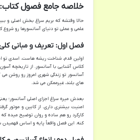
خلاصه جامع فصول کتاب: 
حالا وقتشه که بریم سراغ بخش اصلی و ببی
علمی و عملی تو دنیای آسانسورها رو شروع کن
فصل اول: تعریف و مبانی کلی 
اولین قدم، شناخت ریشه هاست. اسدی تو این 
کلاس آشنایی با آسانسور. از تاریخچه آسون
آسانسور تو زندگی شهری امروز رو روشن می 
های بلند، غیرممکن می شد.
بعدش میره سراغ اجزای اصلی آسانسور؛ یعن
امنیت بیشتری داری. از کابین و موتور گرف
کارکرد رو هم ساده و روان توضیح میده که
کنه. این فصل واقعاً پایه و اساس فهمیدن ب
فصل دوم: انواع آسانسور و کا