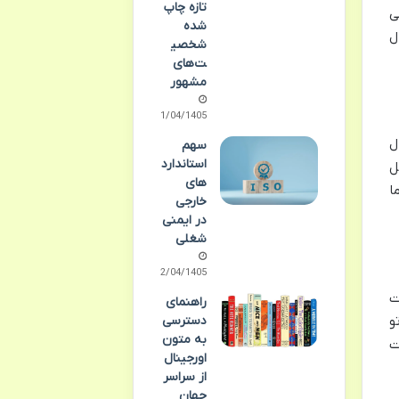
تازه چاپ
ی
شده
ل
شخصی
ت‌های
مشهور
11/04/1405
ل
سهم
استاندارد
ل
های
ا
خارجی
در ایمنی
شغلی
02/04/1405
ت
راهنمای
دسترسی
و
به متون
ت
اورجینال
از سراسر
جهان