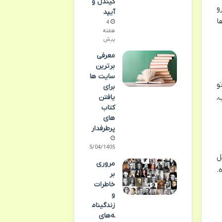
کیندل و
و
آیپد
ا
4
هفته
پیش
معرفی
برترین
سایت ها
و
برای
یافتن
،
کتاب
های
پرطرفدار
15/04/1405
ل
مروری
.
بر
خاطرات
و
زندگینام
ه‌های