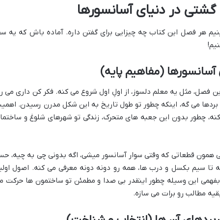
گشتی در دنیای آسانسورها
نیم هر فصل این کتاب چه چیزایی برای گفتن داره. آماده باش که یه سف
یم!
آسانسورها (مفاهیم پایه)
فصل، مثل یه معلم دلسوز، از اولِ اول شروع می کنه. فکر کن داری می ر
 بردها می گه، اینکه چطور تو طول تاریخ به این شکل مدرن رسیدن. اهمی
کنه، چطور بدون این جعبه های متحرک، زندگی تو شهرهای شلوغ و ساختما
ی همون قطعاتی که وقتی سوار آسانسور میشی، اگه بدونی چی به چیه، ح
ته تا سیم بکسل و درب ها، همه رو دونه دونه معرفی می کنه. اصول اولی
 بفهمی این وسیله چطور اینقدر بی صدا و مطمئن تو ساختمون ها حرکت م
قیه مطالب رو برات می سازه.
ربردهای آن ها (انتخاب و شناخت)