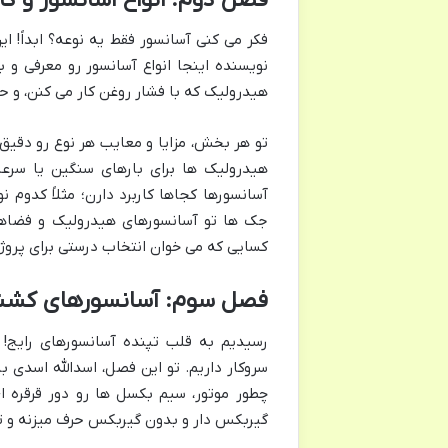
فکر می کنی آسانسور فقط یه نوعه؟ ابداً! 
نویسنده اینجا انواع آسانسور رو معرفی و
هیدرولیک که با فشار روغن کار می کنن، و حتی MRL (بدون موتورخانه) که جای کمتری می
تو هر بخش، مزایا و معایب هر نوع رو دقیق
هیدرولیک ها برای بارهای سنگین یا سرع
آسانسورها کجاها کاربرد دارن؛ مثلاً کدوم 
جک ها تو آسانسورهای هیدرولیک و فضاهای
کسایی که می خوان انتخاب درستی برای پروژه
فصل سوم: آسانسورهای کششی
رسیدیم به قلب تپنده آسانسورهای رایج!
سروکار داریم. تو این فصل، اسدالله اسدی 
چطور موتور، سیم بکسل ها رو دور قرقره ای
گیربکس دار و بدون گیربکس حرف میزنه و ت