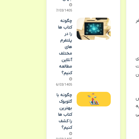
27/03/1405
ر
چگونه
کتاب ها
را در
پلتفرم
های
مختلف
ی
آنلاین
ت
مطالعه
کنیم؟
ن
16/03/1405
چگونه با
س
گلوبوک
ه
بهترین
ی
کتاب ها
را کشف
کنیم؟