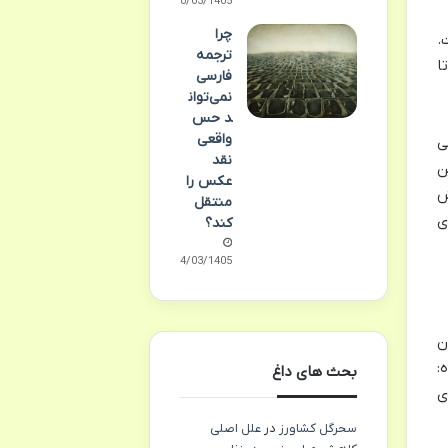
10/03/1405
چرا
.
ترجمه
ا
فارسی
نمی‌توان
د حس
واقعی
ی
نقد
ن
عکس را
ش
منتقل
ی
کند؟
04/03/1405
ن
:
بحث های داغ
ی
سحرگل کشاورز
در
علل اصلی