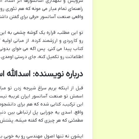
سرویس و نگهداری آسانسورها اثر استاد اس
راهنمای تمام عیار می مونه که هم تئوری رو 
واقعی صنعت آسانسور حرفی برای گفتن داشت
تو این مطلب، قراره یک گوشه چشمی به این گ
رو کاربردی و ارزشمند کرده. از مبانی اولی
کتاب پیدا می کنی. پس اگه می خوای بدونی 
اطلاعاتت رو تکمیل کنه، جای درستی اومدی. 
درباره نویسنده: اسدالل
قبل از اینکه بریم سراغ شیرجه زدن تو مب
اسمش تو صنعت آسانسور ایران غریبه نیست
این ترکیب، کتابی شده که هم برای دانشجو
واقع، اسدی یه جورایی پل ارتباطی بین دنی
مطمئنی که هر چیزی که گفته میشه، پشتش 
ایشون نه تنها اصول مهندسی رو به خوبی بلد