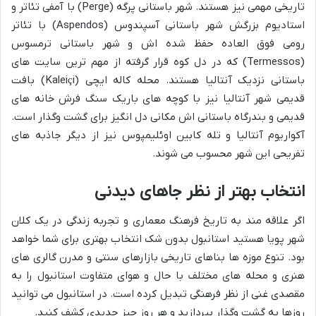
تاریخی مهمی نیز هستند. شهر باستانی پرگه (Perge) با آمفی تئاتر و
استادیوم بزرگش شهر باستانی آسپندوس (Aspendos) با تئاتر
رومی فوق العاده حفظ شده اش و شهر باستانی ترمسوس
(Termessos) که در دل کوه قرار گرفته از مهم ترین سایت های
باستانی نزدیک آنتالیا هستند. محله کاله ایچی (Kaleiçi) بافت
قدیمی شهر آنتالیا نیز با کوچه های باریک سنگ فرش خانه های
قدیمی و بندرگاه باستانی اش مکانی دل انگیز برای گشت وگذار است.
آکواریوم آنتالیا و تله کابین اوئلیمپوس نیز از دیگر جاذبه های
تفریحی این شهر محسوب می شوند.
انتخاب بهتر از نظر جاهای دیدنی
اگر علاقه مند به تاریخ فرهنگ معماری و تجربه زندگی در یک کلان
شهر پویا هستید استانبول بدون شک انتخاب بهتری برای شما خواهد
بود. تنوع موزه ها بناهای تاریخی بازارهای سنتی و مدرن گالری های
هنری و محله های مختلف با حال و هوای متفاوت استانبول را به
مقصدی غنی از نظر فرهنگی تبدیل کرده است. در استانبول می توانید
روزها به گشت وگذار بپردازید و هر روز چیز جدیدی کشف کنید.