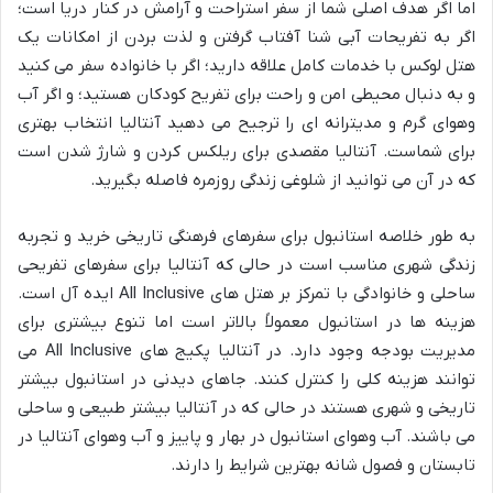
اما اگر هدف اصلی شما از سفر استراحت و آرامش در کنار دریا است؛
اگر به تفریحات آبی شنا آفتاب گرفتن و لذت بردن از امکانات یک
هتل لوکس با خدمات کامل علاقه دارید؛ اگر با خانواده سفر می کنید
و به دنبال محیطی امن و راحت برای تفریح کودکان هستید؛ و اگر آب
وهوای گرم و مدیترانه ای را ترجیح می دهید آنتالیا انتخاب بهتری
برای شماست. آنتالیا مقصدی برای ریلکس کردن و شارژ شدن است
که در آن می توانید از شلوغی زندگی روزمره فاصله بگیرید.
به طور خلاصه استانبول برای سفرهای فرهنگی تاریخی خرید و تجربه
زندگی شهری مناسب است در حالی که آنتالیا برای سفرهای تفریحی
ساحلی و خانوادگی با تمرکز بر هتل های All Inclusive ایده آل است.
هزینه ها در استانبول معمولاً بالاتر است اما تنوع بیشتری برای
مدیریت بودجه وجود دارد. در آنتالیا پکیج های All Inclusive می
توانند هزینه کلی را کنترل کنند. جاهای دیدنی در استانبول بیشتر
تاریخی و شهری هستند در حالی که در آنتالیا بیشتر طبیعی و ساحلی
می باشند. آب وهوای استانبول در بهار و پاییز و آب وهوای آنتالیا در
تابستان و فصول شانه بهترین شرایط را دارند.