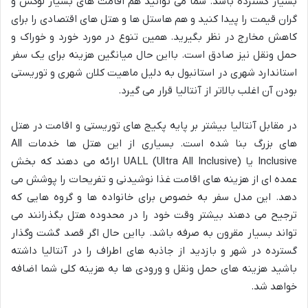
بسیار گسترده باشد. شما می توانید هم اقامت های بسیار لوکس و
گران قیمت را پیدا کنید و هم هاستل ها و هتل های اقتصادی را برای
کاهش مخارج در نظر بگیرید. همین تنوع در مورد خورد و خوراک و
حمل ونقل نیز صادق است. بااین حال میانگین هزینه برای یک سفر
استاندارد شهری در استانبول به دلیل ماهیت کلان شهری و توریستی
بودن آن اغلب بالاتر از آنتالیا قرار می گیرد.
در مقابل آنتالیا بیشتر بر پایه پکیج های توریستی و اقامت در هتل
های بزرگ بنا شده است. بسیاری از این هتل ها خدمات All
Inclusive یا UALL (Ultra All Inclusive) ارائه می دهند که بخش
عمده ای از هزینه های اقامت غذا نوشیدنی و تفریحات را پوشش می
دهد. این مدل سفر به خصوص برای خانواده ها و گروه هایی که
ترجیح می دهند بیشتر وقت خود را در محدوده هتل بگذرانند می
تواند بسیار مقرون به صرفه باشد. بااین حال اگر قصد گشت وگذار
گسترده در شهر و بازدید از جاذبه های اطراف را در آنتالیا داشته
باشید هزینه های حمل ونقل و ورودی ها به هزینه کلی شما اضافه
خواهد شد.