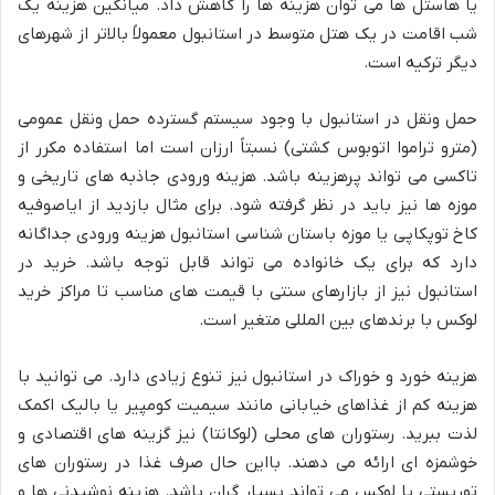
یا هاستل ها می توان هزینه ها را کاهش داد. میانگین هزینه یک
شب اقامت در یک هتل متوسط در استانبول معمولاً بالاتر از شهرهای
دیگر ترکیه است.
حمل ونقل در استانبول با وجود سیستم گسترده حمل ونقل عمومی
(مترو تراموا اتوبوس کشتی) نسبتاً ارزان است اما استفاده مکرر از
تاکسی می تواند پرهزینه باشد. هزینه ورودی جاذبه های تاریخی و
موزه ها نیز باید در نظر گرفته شود. برای مثال بازدید از ایاصوفیه
کاخ توپکاپی یا موزه باستان شناسی استانبول هزینه ورودی جداگانه
دارد که برای یک خانواده می تواند قابل توجه باشد. خرید در
استانبول نیز از بازارهای سنتی با قیمت های مناسب تا مراکز خرید
لوکس با برندهای بین المللی متغیر است.
هزینه خورد و خوراک در استانبول نیز تنوع زیادی دارد. می توانید با
هزینه کم از غذاهای خیابانی مانند سیمیت کومپیر یا بالیک اکمک
لذت ببرید. رستوران های محلی (لوکانتا) نیز گزینه های اقتصادی و
خوشمزه ای ارائه می دهند. بااین حال صرف غذا در رستوران های
توریستی یا لوکس می تواند بسیار گران باشد. هزینه نوشیدنی ها و