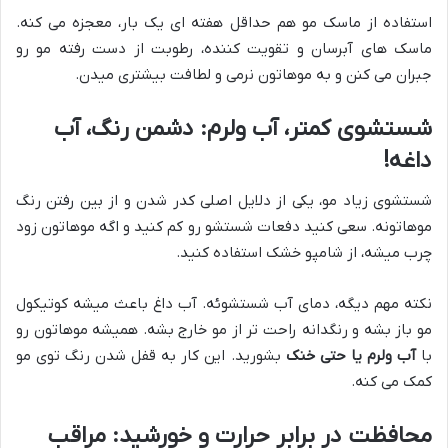
استفاده از ماسک مو هم حداقل هفته ای یک بار، معجزه می کنه.
ماسک های آبرسان و تقویت کننده، رطوبت از دست رفته مو رو
جبران می کنن و به موهاتون نرمی و لطافت بیشتری میدن.
شستشوی کمتر، آب ولرم: دشمن رنگ، آب
داغه!
شستشوی زیاد مو، یکی از دلایل اصلی کدر شدن و از بین رفتن رنگ
موهاتونه. سعی کنید دفعات شستشو رو کم کنید و اگه موهاتون زود
چرب میشه، از شامپو خشک استفاده کنید.
نکته مهم دیگه، دمای آب شستشوئه. آب داغ باعث میشه کوتیکول
مو باز بشه و رنگدانه راحت تر از مو خارج بشه. همیشه موهاتون رو
با
آب ولرم یا حتی خنک
بشورید. این کار به قفل شدن رنگ توی مو
کمک می کنه.
محافظت در برابر حرارت و خورشید: مراقب