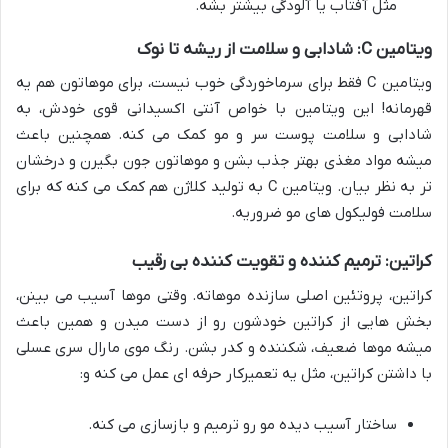
مثل آفتاب یا آلودگی بیشتر بشه.
ویتامین C: شادابی و سلامت از ریشه تا نوک
ویتامین C فقط برای سرماخوردگی خوب نیست، برای موهاتون هم یه
قهرمانه! این ویتامین با خواص آنتی اکسیدانی قوی خودش، به
شادابی و سلامت پوست سر و مو کمک می کنه. همچنین باعث
میشه مواد مغذی بهتر جذب بشن و موهاتون جون بگیرن و درخشان
تر به نظر بیان. ویتامین C به تولید کلاژن هم کمک می کنه که برای
سلامت فولیکول های مو ضروریه.
کراتین: ترمیم کننده و تقویت کننده بی رقیب
کراتین، پروتئین اصلی سازنده موهاته. وقتی موها آسیب می بینن،
بخش هایی از کراتین خودشون رو از دست میدن و همین باعث
میشه موها ضعیف، شکننده و کدر بشن. رنگ موی مارال سری عسلی
با داشتن کراتین، مثل یه تعمیرکار حرفه ای عمل می کنه و:
ساختار آسیب دیده مو رو ترمیم و بازسازی می کنه.