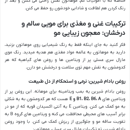
خلاصه که با آمونیاک کم، موهاتون نفس راحتی می کشن و بعد از
رنگ کردن هم لطافت و شادابی خودشون رو حفظ می کنن.
ترکیبات غنی و مغذی برای مویی سالم و
درخشان: معجون زیبایی مو
فکر کنید به جای اینکه فقط یه رنگ شیمیایی روی موهاتون بزنید،
دارید به موهاتون یه عالمه مواد مغذی هم هدیه میدید. رنگ موی
مارال سری عسلی پر از ویتامین ها و روغن های گیاهیه که هر
کدومشون یه نقش مهم توی سلامت و درخشش مو دارن.
روغن بادام شیرین: نرمی و استحکام از دل طبیعت
روغن بادام شیرین یه بمب ویتامینه برای موهاته. این روغن پر از
ویتامین های
B1، B2، B6، A و E
هست که هر کدومشون به یه شکلی
به مو کمک می کنن. ویتامین E یه آنتی اکسیدان قویه که از مو در
برابر آسیب های محیطی محافظت می کنه و ویتامین های گروه B به
تقویت ساقه مو و جلوگیری از ریزش کمک می کنن. با وجود روغن
بادام شیرین تو ترکیبات مارال سری عسلی، موهاتون: