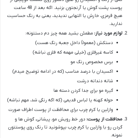
پوست پشت گوش یا آرنجتون بزنید. اگه بعد از 48 ساعت
هیچ قرمزی، خارش یا التهابی ندیدید، یعنی به رنگ حساسیت
ندارید.
لوازم مورد نیاز:
مطمئن بشید همه چیز دم دستتونه:
دستکش (معمولاً داخل جعبه رنگ هست)
کاسه غیرفلزی (خیلی مهمه که فلزی نباشه)
برس مخصوص رنگ مو
اکسیدان با درصد مناسب (که در ادامه توضیح میدم)
شانه دندانه درشت
گیره مو برای جدا کردن دسته ها
حوله کهنه یا لباس قدیمی (که اگه رنگی شد، مهم نباشه)
وازلین یا کرم چرب برای محافظت از پوست اطراف صورت
محافظت از پوست:
دور خط رویش مو، پیشانی، گوش ها و
گردن رو با وازلین یا کرم چرب بپوشونید تا رنگ روی پوستتون
نمونه.