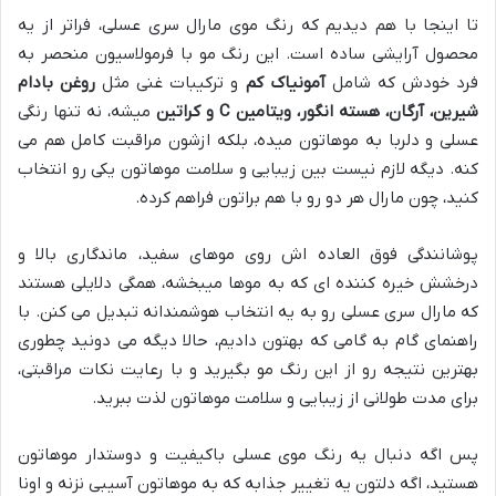
تا اینجا با هم دیدیم که رنگ موی مارال سری عسلی، فراتر از یه
محصول آرایشی ساده است. این رنگ مو با فرمولاسیون منحصر به
فرد خودش که شامل
آمونیاک کم
و ترکیبات غنی مثل
روغن بادام
شیرین، آرگان، هسته انگور، ویتامین C و کراتین
میشه، نه تنها رنگی
عسلی و دلربا به موهاتون میده، بلکه ازشون مراقبت کامل هم می
کنه. دیگه لازم نیست بین زیبایی و سلامت موهاتون یکی رو انتخاب
کنید، چون مارال هر دو رو با هم براتون فراهم کرده.
پوشانندگی فوق العاده اش روی موهای سفید، ماندگاری بالا و
درخشش خیره کننده ای که به موها میبخشه، همگی دلایلی هستند
که مارال سری عسلی رو به یه انتخاب هوشمندانه تبدیل می کنن. با
راهنمای گام به گامی که بهتون دادیم، حالا دیگه می دونید چطوری
بهترین نتیجه رو از این رنگ مو بگیرید و با رعایت نکات مراقبتی،
برای مدت طولانی از زیبایی و سلامت موهاتون لذت ببرید.
پس اگه دنبال یه رنگ موی عسلی باکیفیت و دوستدار موهاتون
هستید، اگه دلتون یه تغییر جذابه که به موهاتون آسیبی نزنه و اونا