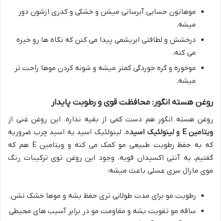
موهاتون حسابی آبرسانی میشن و خشکی و کدری ازشون دور
میشه.
درخشش و لطافتی ابریشمی پیدا می کنن که نگاه ها رو خیره
می کنه.
موخوره و گره خوردگی کمتر میشه و شونه کردن موها راحت تر
میشه.
روغن هسته انگور: محافظت قوی و رطوبت پایدار
روغن هسته انگور هم دست کمی از بقیه نداره. این روغن غنی از
ویتامین E و لینولئیک اسید
ه. لینولئیک اسید یه اسید چرب ضروریه
که به حفظ رطوبت طبیعی مو کمک می کنه و ویتامین E هم که
گفتیم، یه آنتی اکسیدان قویه. وجود این روغن توی ترکیبات رنگ
موی مارال سری عسلی باعث میشه:
رطوبت مو برای مدت طولانی تری حفظ بشه و موها خشک نشن.
ساقه مو تقویت بشه و مقاومت مو در برابر آسیب های محیطی