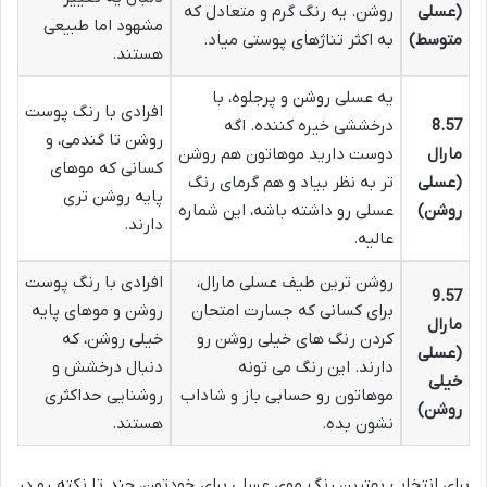
(عسلی
روشن. یه رنگ گرم و متعادل که
مشهود اما طبیعی
متوسط)
به اکثر تناژهای پوستی میاد.
هستند.
یه عسلی روشن و پرجلوه، با
افرادی با رنگ پوست
8.57
درخششی خیره کننده. اگه
روشن تا گندمی، و
مارال
دوست دارید موهاتون هم روشن
کسانی که موهای
(عسلی
تر به نظر بیاد و هم گرمای رنگ
پایه روشن تری
روشن)
عسلی رو داشته باشه، این شماره
دارند.
عالیه.
روشن ترین طیف عسلی مارال،
افرادی با رنگ پوست
9.57
برای کسانی که جسارت امتحان
روشن و موهای پایه
مارال
کردن رنگ های خیلی روشن رو
خیلی روشن، که
(عسلی
دارند. این رنگ می تونه
دنبال درخشش و
خیلی
موهاتون رو حسابی باز و شاداب
روشنایی حداکثری
روشن)
نشون بده.
هستند.
برای انتخاب بهترین رنگ موی عسلی برای خودتون، چند تا نکته رو در