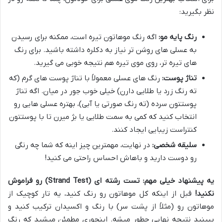
نظر بگیرید:
رنگ پایه مو:
اگه رنگ موهاتون تیره است، ممکنه برای رسیدن
به عسلی های روشن تر نیاز به دکلره داشته باشید. برای رنگ
های تیره تر، روی موی تیره هم نتیجه خوبی می گیرید.
تناژ پوست:
رنگ های عسلی معمولاً با تناژ پوست های گرم (که
ته رنگ زرد یا طلایی دارن) خیلی خوب جور در میان. اگه تناژ
پوستتون سرده (ته رنگ صورتی یا آبی)، بهتره عسلی هایی رو
انتخاب کنید که کمی به سمت طلایی یا بژ میرن تا با پوستتون
کنتراست زیبایی ایجاد کنند.
سلیقه شخصی:
در نهایت، مهمترین چیز اینه که شما چه رنگی
رو دوست دارید و باهاش احساس راحتی می کنید!
یه پیشنهاد خیلی مهم: تست رشته ای (Strand Test) رو فراموش
نکنید!
قبل از اینکه کل موهاتون رو رنگ کنید، یه تار کوچیک از
موهاتون رو (مثلاً از پشت سر) با رنگ و اکسیدان ترکیب کنید و
ببینید نتیجه نهایی چطور میشه. اینجوری مطمئن میشید که رنگ