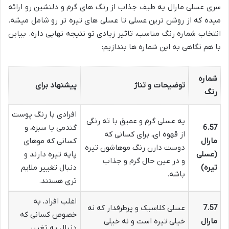
سری عسلی مارال یه طیف جذاب از رنگ های گرم و دلنشین رو ارائه
میده که از روشن ترین عسلی تا عسلی های تیره تر رو شامل میشه.
انتخاب شماره رنگ مناسب، تاثیر زیادی تو نتیجه نهایی داره. بیاین
با هم نگاهی به این شماره ها بندازیم:
شماره
توضیحات و تناژ
پیشنهاد برای
رنگ
افرادی با رنگ پوست
یه عسلی گرم و عمیق با ته رنگی
6.57
گندمی یا سبزه، و
از قهوه ای، برای کسانی که
مارال
کسانی که موهای
دوست دارن رنگ موهاشون تیره
(عسلی
پایه تیره دارند و
و در عین حال گرم و جذاب
تیره)
دنبال تغییر ملایم
باشه.
تری هستند.
اغلب افراد، به
7.57
عسلی کلاسیک و پرطرفدار که نه
خصوص کسانی که
مارال
خیلی تیره است و نه خیلی
دنبال یه تغییر