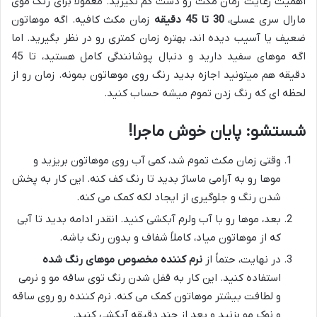
اهمیت رعایت زمان مکث رو دست کم نگیرید. معمولاً برای رنگ موی
مارال سری عسلی،
30 تا 45 دقیقه
زمان مکث کافیه. اگه موهاتون
ضعیف یا آسیب دیده اند، بهتره زمان کمتری رو در نظر بگیرید. اما
اگه موهای سفید دارید و دنبال پوشانندگی کامل هستید، تا 45
دقیقه هم میتونید اجازه بدید رنگ روی موهاتون بمونه. زمان رو از
لحظه ای که رنگ زدن تموم میشه حساب کنید.
شستشو: پایان خوش ماجرا!
وقتی زمان مکث تموم شد، کمی آب روی موهاتون بریزید و
موها رو به آرامی ماساژ بدید تا رنگ کف کنه. این کار به پخش
شدن رنگ و جلوگیری از ایجاد لکه کمک می کنه.
بعد، موها رو با آب ولرم آبکشی کنید. انقدر ادامه بدید تا آبی
که از موهاتون میاد، کاملاً شفاف و بدون رنگ باشه.
در نهایت، حتماً از
نرم کننده مخصوص موهای رنگ شده
استفاده کنید. این کار به قفل شدن رنگ توی ساقه مو و نرمی
و لطافت بیشتر موهاتون کمک می کنه. نرم کننده رو روی ساقه
و نوک مو بزنید و بعد از چند دقیقه آبکشی کنید.