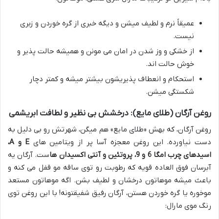
عمیقاً نرم و لطیف میشن و دیگه خبری از گره خوردن و زبری
نیست.
از خشکی و وز شدن در امان می مونن و همیشه حالت پذیر و
خوش حالت اند.
استحکام و انعطاف پذیریشون بیشتر میشه و کمتر دچار
شکستگی میشن.
روغن آرگان (طلای مایع): درخشش بی نظیر و لطافت ابریشمی
روغن آرگان، که بهش «طلای مایع» هم میگن، شهرتش رو بی دلیل به
دست نیاورده. این روغن معجزه آسا پر از ویتامین های
E و A،
اسیدهای چرب امگا 6 و 9، پروتئین و آنتی اکسیدان ها
ست. آرگان یه
آبرسان فوق العاده قویه که رطوبت رو توی ساقه مو قفل می کنه و
باعث میشه موهاتون درخشان و لطیف بشن. اگه موهاتون مستعد
موخوره یا گره خوردن هستن، آرگان رفیق شفیقتونه! با این روغن توی
رنگ موی مارال: