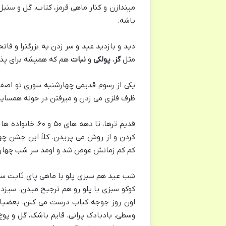
میندازن و کنار ماهی قرمز، کتاب، گل و سنب
باشه.
دید و بازدید عید و سر زدن به بزرگترا و فا
مثل
گز
،
پولکی
و
نبات
هم که همیشه برای پذیر
یکی از رسوم قدیمی چهارشنبه سوری تو اصفها
ظرف فلزی می زدن و میرفتن در خونه همسایه 
کردن و از روش می پریدن. کلاً این جشن چه
کم کم زمانش عوض شد و اومد سر شب چهارش
شب عید هم سبزی پلو با ماهی پای ثابت سفره
کوکو سبزی با پلو رو هم ترجیح میدن. سیزد
اون روز جوجه کباب درست می کنن، بعضیا ه
وسطی، بادبادک پرانی، قایم باشک، گل و پوچ