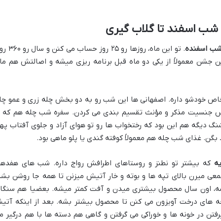
 شب اسفند تا گلاب گیری
ب اسفنده
. تو این ماه، روزها رو ۲۵ روز حساب م
. این جشن معمولاً از یکی دو ماه قبل برنامه ریزی میشه و اصالتش هم ما
اص خودشو داره. اصفهانی ها این شب رو به دو بخش چله زری و عمو چل
اس جنسیت مذکر و مؤنث تقسیم بندی می کردن. سفره شب چله هم که ب
نگ دیگه هم این بود که رختخواب ها رو تو هوای آزاد و جلوی آفتاب په
بگن. غذای شب چله هم معمولاً کوفته گندی یا پلو ماهی بود.
ه
که بیشتر تو نطنز و روستاهای اطرافش رواج داره. شب های هفدهم
ی میرن بالای تپه ها و بوته و خار آتیش میزنن تا همه جا روشن بشه
برسه، اون سال محصول بیشتری میدن و آفت کمتر میشه. بعضیا هم سنگا
ه های درخت آویزون می کنن تا محصول بیشتر بشه. بعد از اینکه آتیش
فتن در خونه ها و خوراکی می گرفتن و گاهی هم دسته ها با هم درگیر م