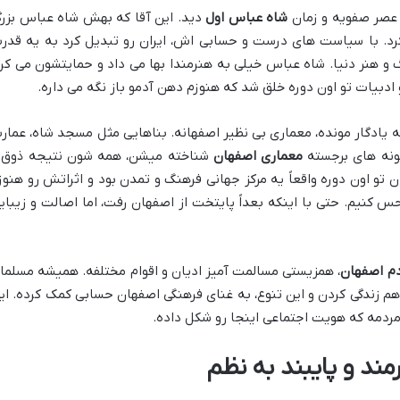
 عصر صفویه و زمان
شاه عباس اول
دید. این آقا که بهش شاه عباس بزر
 کرد. با سیاست های درست و حسابی اش، ایران رو تبدیل کرد به یه قدر
و هنر دنیا. شاه عباس خیلی به هنرمندا بها می داد و حمایتشون می کرد
ادبیات تو اون دوره خلق شد که هنوزم دهن آدمو باز نگه می داره.
به یادگار مونده، معماری بی نظیر اصفهانه. بناهایی مثل مسجد شاه، عمار
مونه های برجسته
معماری اصفهان
شناخته میشن، همه شون نتیجه ذوق 
 تو اون دوره واقعاً یه مرکز جهانی فرهنگ و تمدن بود و اثراتش رو هنوز
 کنیم. حتی با اینکه بعداً پایتخت از اصفهان رفت، اما اصالت و زیبای
م اصفهان
، همزیستی مسالمت آمیز ادیان و اقوام مختلفه. همیشه مسلما
هم زندگی کردن و این تنوع، به غنای فرهنگی اصفهان حسابی کمک کرده. ای
مردمه که هویت اجتماعی اینجا رو شکل داده.
ند و پایبند به نظم