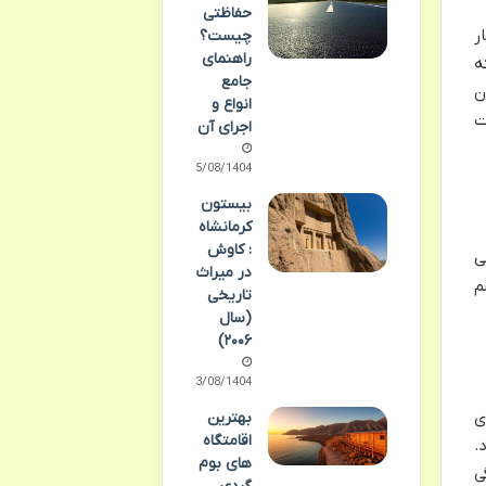
حفاظتی
ر
چیست؟
راهنمای
ه
جامع
ن
انواع و
ت
اجرای آن
05/08/1404
بیستون
کرمانشاه
: کاوش
ی
در میراث
م
تاریخی
(سال
۲۰۰۶)
03/08/1404
ی
بهترین
اقامتگاه
.
های بوم
ی