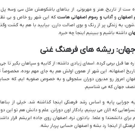
ه ست از تاریخ، هنر و مهربونی. از بناهای باشکوهش مثل سی وسه پل 
 اصفهان
و
آداب و رسوم اصفهانی هاست
که این شهر رو خاص و بی نظی
ون، یه زندگی پر از رنگ و بوی اصالت دارن. بیایید با هم یه گشت وگذا
ان
داشته باشیم و ببینیم اینجا چه خبره.
 جهان: ریشه های فرهنگ غنی
 ها قبل برمی گرده. اسمای زیادی داشته؛ از گابیه و سپاهان بگیر تا جی 
 تاریخ اصفهانه. این شهر از همون اولش هم یه جای مهم بوده، مخصوصاً ت
فهانِ امروز رو مدیون دوران سلجوقی و به خصوص صفویه ایم، که حساب
ن نصف جهان که می شناسیم.
 جورایی پایه و اساس رشد فرهنگی اینجا گذاشته شد. خیلی از بناها
راهایی که الان می بینیم، یادگار اون دورانن. علم و دانش هم تو این دور
رای دانشمندا و علما. یادتون نره، اصفهان روی جاده ابریشم قرار داشت
هنگی از اینجا رد بشه و اصفهان حسابی پربار بشه.