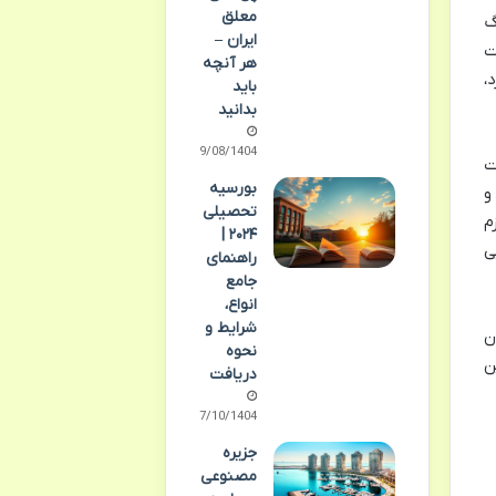
معلق
گ
ایران –
ت
هر آنچه
،
باید
بدانید
09/08/1404
ت
بورسیه
و
تحصیلی
م
۲۰۲۴ |
ی
راهنمای
جامع
انواع،
شرایط و
ن
نحوه
ن
دریافت
07/10/1404
جزیره
مصنوعی