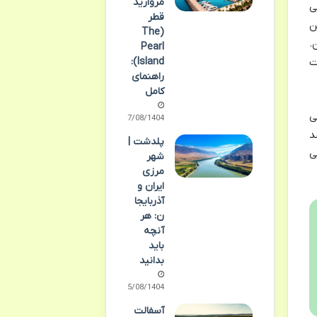
مروارید
ی
قطر
ن
(The
.
Pearl
ت
Island):
راهنمای
کامل
ی
07/08/1404
د
پلدشت |
ی
شهر
مرزی
ایران و
آذربایجا
ن: هر
آنچه
باید
بدانید
05/08/1404
آسفالت