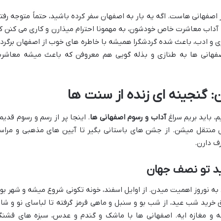
 اصفهانی هاست. اگه یه بار به اصفهان سفر کرده باشید، حتماً متوجه رفتا
آداب معاشرت خاص خودشون، به مهمونا احترام میذارن و کاری می کنن ک
 و ادب، باعث شده گردشگرا همیشه با خاطره های خوب از اصفهان برگرد
فهانی ها به طنازی و بذله گویی هم معروفن که باعث میشه معاشر
: گنجینه ای زنده از سنت ها
، باید بریم سراغ
آداب و رسوم اصفهانی ها
. اینجا پر از رسم و رسوم قدیم
 منتقل میشن. از جشن های باستانی بگیر تا آیین های مذهبی و مراس
ف دارن.
ید تو نصف جهان
ه نوروز اهمیت میدن. از اوایل اسفند، خونه تکونی شروع میشه و شهر بو
ق خرید شب عید، از شب بو و سنبل و ماهی قرمز گرفته تا لباسای نو و شاد
و مغازه ایه. اصفهانی ها با ماشک و گندم و عدس، سبزه های قشنگ