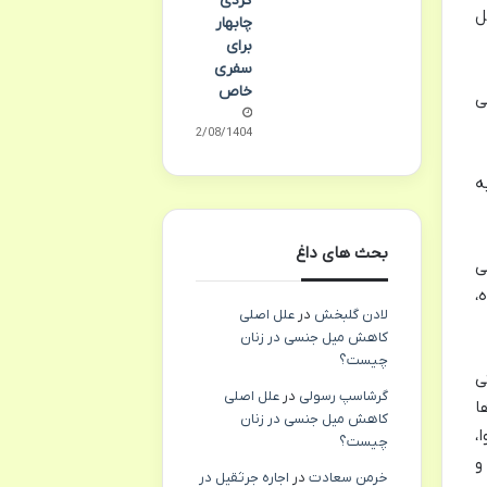
گردی
ل
چابهار
برای
سفری
خاص
ی
02/08/1404
ه
بحث های داغ
 روشن می
،
لادن گلبخش
در
علل اصلی
کاهش میل جنسی در زنان
چیست؟
ی
گرشاسپ رسولی
در
علل اصلی
ا
کاهش میل جنسی در زنان
،
چیست؟
و
خرمن سعادت
در
اجاره جرثقیل در