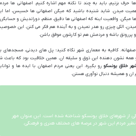
ا حرف بزنیم، باید به چند تا نکته مهم اشاره کنیم. اصفهانی ها مردم
میت میدن. شاید شنیده باشید که میگن اصفهانی ها خسیسن، اما ای
ا میگن. واقعیت اینه که اصفهانی ها دقیق، منظم، دوراندیش و حسابگرن
م میدن، الکی چیزی رو هدر نمیدن و به آینده هم فکر می کنن. این خصوصی
 پررونق باشه و مردمش هم تو کارشون موفق باشن.
صفهانه. کافیه به معماری شهر نگاه کنید؛ پل های دیدنی، مسجدهای ب
و همه نشون دهنده این ذوق و سلیقه ان. همین خلاقیت بود که باعث ش
هر خلاق یونسکو
رو بگیره. این یعنی مردم اصفهان با ایده ها و توانای
ان و همیشه دنبال نوآوری هستن.
 ۱۳۹۴ به عنوان یکی از شهرهای خلاق یونسکو شناخته شده است. این عنوان مهر
نظیر مردم این شهر در عرصه های مختلف هنری و فرهنگی.