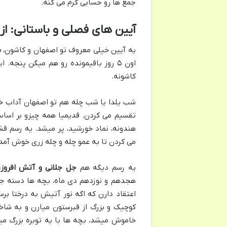
جمع ها رو حسابی گرم می کنه.
آیین های فصلی و باستانی: از
یه آیین خیلی معروف تو اصفهان و کاشون،
ش
اون ۵ روز باقیمونده رو هم میگن پنجه
کاشونه.
شب یلدا یا شب چله هم تو اصفهان آداب خ
تقسیم می کردن. قدیمیا همه چیزو بر اس
هندونه، نماد خورشید، پر میشد. یه رسم قش
می کردن تا به عمو چله و چله زری خوش آمد 
یه رسم دیگه هم
جل جلانی و آتش افروزی
هجدهم و نوزدهم دی ماه، بچه ها دسته جمع
اعتقاد دارن که اگه نور آتیش به درختا 
کوچیک و بزرگ از قبرستون میارن و به شاخ
خاموش میشد، بچه ها با یه توبره بزرگ میر