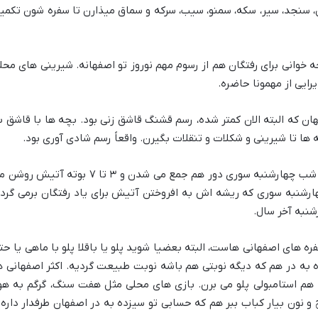
ل، سنجد، سیر، سکه، سمنو، سیب، سرکه و سماق میذارن تا سفره شون تکمی
تحه خوانی برای رفتگان هم از رسوم مهم نوروز تو اصفهانه. شیرینی های محل
ایی از مهمونا حاضره.
ن که البته الان کمتر شده، رسم قشنگ قاشق زنی بود. بچه ها با قاشق ب
ها تا شیرینی و شکلات و تنقلات بگیرن. واقعاً رسم شادی آوری بود.
قدیم ترها، تا دهه های ۵۰ و ۶۰، خانواده ها شب چهارشنبه سوری دور هم جمع می شدن و ۳ تا ۷ بوته آتیش
ارشنبه سوری که ریشه اش به افروختن آتیش برای یاد رفتگان برمی گرده
نبه آخر سال.
 های اصفهانی هاست، البته بعضیا شوید پلو یا باقلا پلو با ماهی یا حت
ه به در هم که دیگه نوبتی هم باشه نوبت طبیعت گردیه. اکثر اصفهانی ه
م استامبولی پلو می برن. بازی های محلی مثل هفت سنگ، گرگم به هوا
 و نون بیار کباب ببر هم که حسابی تو سیزده به در اصفهان طرفدار داره 