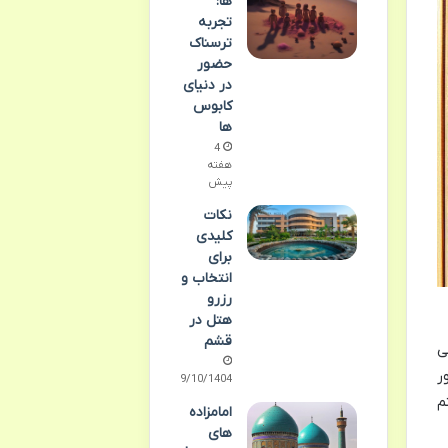
ها:
تجربه
ترسناک
حضور
در دنیای
کابوس
ها
4
هفته
پیش
نکات
کلیدی
برای
انتخاب و
رزرو
هتل در
قشم
ی
ر
09/10/1404
م
امامزاده
های