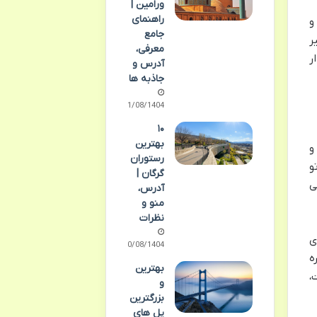
ورامین |
راهنمای
و
جامع
ر
معرفی،
ر
آدرس و
جاذبه ها
11/08/1404
۱۰
بهترین
و
رستوران
و
گرگان |
ی
آدرس،
منو و
نظرات
ی
10/08/1404
ه
بهترین
،
و
بزرگترین
پل های