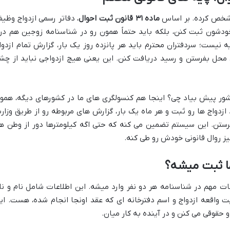
مشخص کرده. بر اساس
ماده ۳۱ قانون ثبت احوال
، دفاتر رسمی ازدواج وظیف
 خودشون ثبت کنن، بلکه باید حتماً همون رو در شناسنامه زوجین هم در
ه نیست؛ سردفتران محترم باید هر پانزده روز یک بار، گزارش تمام ازدوا
 محل بفرستن و رسید دریافت کنن. این یعنی هیچ ازدواجی نباید از چش
ز کشور پیش بیاد چی؟ اینجا هم کنسولگری های ما در کشورهای دیگه، همو
 ازدواج ها رو ثبت و هر ماه یک بار، گزارش های مربوطه رو از طریق وزار
رستن. این سیستم تضمین می کنه که حتی اگه کیلومترها دور از وطن ه
یز روال قانونی خودش رو طی کنه.
ا ثبت میشه؟
ت مهم در شناسنامه هر دو نفر وارد میشه. این اطلاعات شامل نام و نا
ت واقعه ازدواج و اسم دفترخانه ای که عقد اونجا انجام شده، هست. این
حقوقی می کنن و در آینده به کار میان.