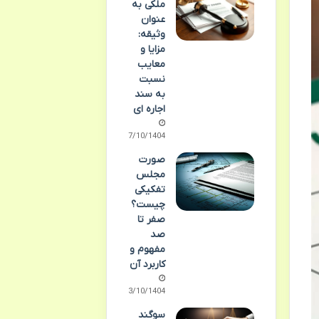
ملکی به
عنوان
وثیقه:
مزایا و
معایب
نسبت
به سند
اجاره ای
07/10/1404
صورت
مجلس
تفکیکی
چیست؟
صفر تا
صد
مفهوم و
کاربرد آن
03/10/1404
سوگند