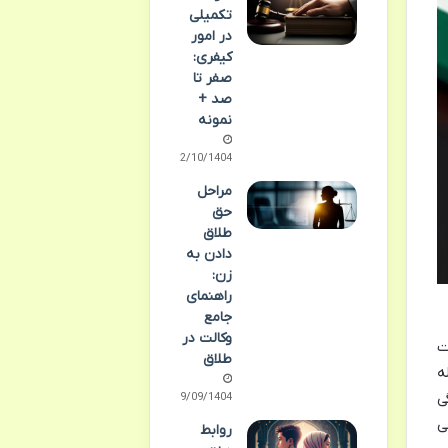
تکمیلی
در امور
کیفری:
صفر تا
صد +
نمونه
02/10/1404
مراحل
حق
طلاق
دادن به
زن:
راهنمای
جامع
وکالت در
ت
طلاق
ه
ی
29/09/1404
ی
روابط