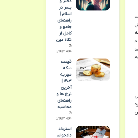
دختر و
پسر در
اسلام |
ت
راهنمای
ل
جامع و
ه
کامل از
نگاه دین
م
ی
28/09/1404
م
قیمت
سکه
مهریه
۱۴۰۳ |
آخرین
نرخ ها و
ی
راهنمای
ه
محاسبه
س
10/08/1404
استرداد
دادخواس