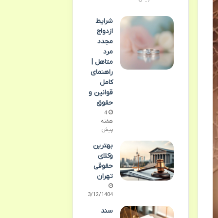
شرایط
ازدواج
مجدد
مرد
متاهل |
راهنمای
کامل
قوانین و
حقوق
4
هفته
پیش
بهترین
وکلای
حقوقی
تهران
03/12/1404
سند