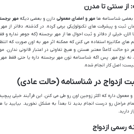
: از سنتی تا مدرن
 بعضی شناسنامه ها
مهر و امضای معمولی
دارن و بعضی دیگه
مهر برجست
ان ثبت و پیشرفت های تکنولوژیکی برمی گرده. در گذشته، دفاتر از مهر 
 الان، خیلی از دفاتر و ثبت احوال ها از مهر برجسته (که جوهر نداره و فق
 های مکانیزه استفاده می کنن که ممکنه اثر مهر به اون صورت که انتظا
هر دو حالت کاملاً معتبر هستن و هیچ تفاوتی در اعتبار قانونی ندارن. مه
 نه نوع مهر. پس اگه شناسنامه تون مهر برجسته داره یا حتی فقط مهر 
یست؛ اصل کار انجام شده.
ثبت ازدواج در شناسنامه (حالت عادی)
 معمول داره که اکثر زوجین اون رو طی می کنن. این فرآیند خیلی پیچید
ام مراحل رو درست انجام بدید تا بعداً به مشکل نخورید. بیایید با ه
ز دارید.
نه رسمی ازدواج