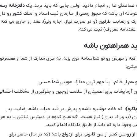
 هماهنگی ها رو انجام دادید، اولین جایی که باید برید، یک
دفترخانه رسم
خانه ای باشه که مجوز رسمی از سازمان ثبت اسناد و املاک کشور رو داره
رک و رضایت طرفین (و در صورت نیاز، اجازه ولی)، عقد رو جاری می کنه 
 عقدنامه معروف) ثبت می کنه.
اید همراهتون باشه
ت کنه و مهرش رو تو شناسنامه تون بزنه، یه سری مدارک از شما و همسرتو
میشن:
و هم از خانم. اینا مهم ترین مدارک هویتی شما هستن.
ن آزمایشات برای اطمینان از سلامت زوجین و جلوگیری از مشکلات احتمالی
اکره):
اگه خانم دوشیزه باشه و پدرش در قید حیات باشه، رضایت پدر
دری (پدربزرگ پدری) نیاز هست. اگه هیچ کدوم در دسترس نباشن یا به هر
 وجود داره که باید از طریق دادگاه اقدام کنید.
ز زوجین کمتر از سن قانونی برای ازدواج باشه (که در حال حاضر برای