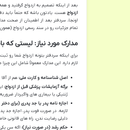
بعد از اینکه تصمیم به ازدواج گرفتید و همه
ازدواج
هست. یادتون باشه که حتماً باید دفتر
اونجا، سردفتر بعد از اطمینان از صحت مدا
تمام جزئیات رو در سند رسمی ازدواج (همون
مدارک مورد نیاز: لیستی که ب
برای اینکه سردفتر بتونه ازدواج شما رو ثب
لازم داره. این مدارک معمولاً شامل این چیزا 
اصل شناسنامه و کارت ملی:
هم از آقا 
برگه آزمایشات پزشکی قبل از ازدواج:
ای
ژنتیکی یا بیماری های واگیردار ضروریه.
اجازه نامه پدر یا جد پدری (برای دختر ب
لازمه. در صورت فوت پدر، اجازه جد پ
دلیلی رضایت ندن، راه های قانونی خاصی
حکم رشد (در صورت نیاز):
اگه سن یکی ا