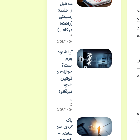
ت قبل
از جلسه
ه
رسیدگی
ج
(راهنما
ج
ی کامل)
م
10/08/1404
آیا شنود
جرم
ن
است؟
ت
مجازات و
م
قوانین
شنود
غیرقانون
ی
10/08/1404
م
پاک
ا
کردن سو
سابقه –