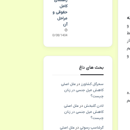
راهنمای
کامل
حقوقی و
ه
مراحل
آن
و
ط
10/08/1404
ر
م
و
بحث های داغ
سحرگل کشاورز
در
علل اصلی
کاهش میل جنسی در زنان
ه
چیست؟
م
لادن گلبخش
در
علل اصلی
کاهش میل جنسی در زنان
چیست؟
گرشاسپ رسولی
در
علل اصلی