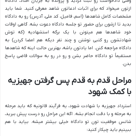
وقتی دادخواست رو ثبت کردید و پرونده به جریان افتاد، دادگاه
ازتون میخواد که برای اثبات ادعاتون شاهد معرفی کنید. شما باید
مشخصات کامل شاهدها (اسم، فامیل، کد ملی، آدرس) رو به دادگاه
بدید تا ازشون برای حضور تو جلسه دادگاه دعوت بشه. گاهی اوقات
خود شاهدها هم میتونن با یک برگه استشهادیه (که توش
شهادتشون رو کتبی نوشتن و چند نفر دیگه هم امضا کردن) به
دادگاه مراجعه کنن. اما یادتون باشه، بهترین حالت اینه که شاهدها
مستقیماً تو دادگاه حاضر بشن و رو در رو به سوالات قاضی پاسخ
بدن.
مراحل قدم به قدم پس گرفتن جهیزیه
با کمک شهود
استرداد جهیزیه با شهادت شهود، یه فرآیند قانونیه که باید مرحله
به مرحله و با دقت انجام بشه. اگه این مراحل رو درست پیش ببرید،
شانس موفقیت تون تو دادگاه خیلی بیشتر میشه. بیاید با هم
ببینیم باید چیکار کنید: