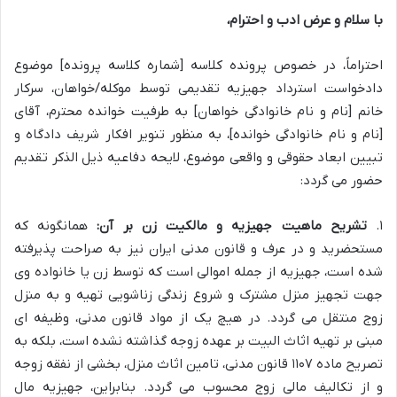
با سلام و عرض ادب و احترام،
احتراماً، در خصوص پرونده کلاسه [شماره کلاسه پرونده] موضوع
دادخواست استرداد جهیزیه تقدیمی توسط موکله/خواهان، سرکار
خانم [نام و نام خانوادگی خواهان] به طرفیت خوانده محترم، آقای
[نام و نام خانوادگی خوانده]، به منظور تنویر افکار شریف دادگاه و
تبیین ابعاد حقوقی و واقعی موضوع، لایحه دفاعیه ذیل الذکر تقدیم
حضور می گردد:
۱.
تشریح ماهیت جهیزیه و مالکیت زن بر آن:
همانگونه که
مستحضرید و در عرف و قانون مدنی ایران نیز به صراحت پذیرفته
شده است، جهیزیه از جمله اموالی است که توسط زن یا خانواده وی
جهت تجهیز منزل مشترک و شروع زندگی زناشویی تهیه و به منزل
زوج منتقل می گردد. در هیچ یک از مواد قانون مدنی، وظیفه ای
مبنی بر تهیه اثاث البیت بر عهده زوجه گذاشته نشده است، بلکه به
تصریح ماده ۱۱۰۷ قانون مدنی، تامین اثاث منزل، بخشی از نفقه زوجه
و از تکالیف مالی زوج محسوب می گردد. بنابراین، جهیزیه مال