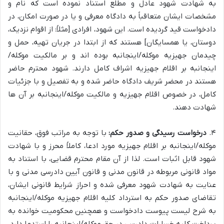
به شهادت شهود عادل و مطلع استناد نموده است که نام و
مشخصات ایشان متعاقباً به دادگاه معرفی و یا در صورت امکان، در
دادخواست قید گردیده است. این شهود، افرادی [مثلاً: از اقوام نزدیک،
دوستان، یا همسایگان] هستند که از ابتدا در جریان تهیه، حمل و
چیدمان جهیزیه موکله/اینجانبه بوده اند و بر مالکیت موکله/
اینجانبه بر اقلام جهیزیه اشراف کامل دارند. شهود محترم حاضر
هستند در محضر شریف دادگاه حاضر شده و به تفصیل و با جزئیات
کامل، در خصوص اقلام جهیزیه و مالکیت موکله/اینجانبه بر آن ها
شهادت دهند.
۴.
درخواست رسیدگی و صدور حکم:
با توجه به مراتب فوق، حقانیت
موکله/اینجانبه بر اقلام جهیزیه مورد ادعا، کاملاً محرز و با شهادت
شهود قابل اثبات است. لذا از آن مقام محترم قضایی، با استناد به
مواد قانونی مربوطه در قانون مدنی و قانون آیین دادرسی مدنی و با
عنایت به شهادت شهود معرفی شده و احراز شرایط قانونی ایشان،
تقاضای صدور حکم به استرداد کلیه اقلام جهیزیه موکله/اینجانبه
به شرح لیست پیوست دادخواست و همچنین محکومیت خوانده به
پرداخت کلیه خسارات دادرسی در حق موکله/اینجانبه را استدعا دارد.