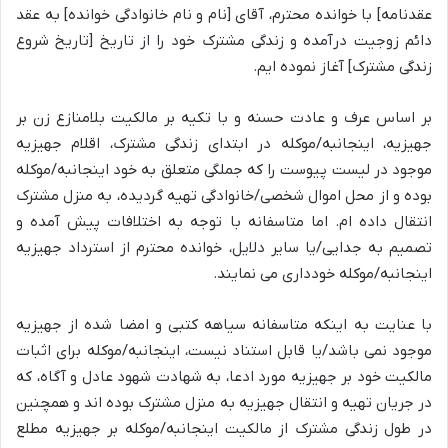
عقدنامه] با خوانده محترم، آقای [نام و نام خانوادگی خوانده] به عقد
دائم زوجیت درآمده و زندگی مشترک خود را از تاریخ [تاریخ شروع
زندگی مشترک] آغاز نموده ایم.
بر اساس عرف و عادت حسنه و با تکیه بر مالکیت بلامنازع زن بر
جهیزیه، اینجانبه/موکله در ابتدای زندگی مشترک، اقلام جهیزیه
موجود در لیست پیوست را که جملگی متعلق به خود اینجانبه/موکله
بوده و از محل اموال شخصی/خانوادگی تهیه گردیده، به منزل مشترک
انتقال داده ام. اما متاسفانه با توجه به اختلافات پیش آمده و
تصمیم به جدایی/یا سایر دلایل، خوانده محترم از استرداد جهیزیه
اینجانبه/موکله خودداری می نمایند.
با عنایت به اینکه متاسفانه سیاهه کتبی و امضا شده از جهیزیه
موجود نمی باشد/یا قابل استناد نیست، اینجانبه/موکله برای اثبات
مالکیت خود بر جهیزیه مورد ادعا، به شهادت شهود عادل و آگاه، که
در جریان تهیه و انتقال جهیزیه به منزل مشترک بوده اند و همچنین
در طول زندگی مشترک از مالکیت اینجانبه/موکله بر جهیزیه مطلع