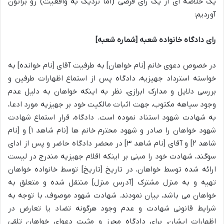
یک خلاصه ای از یک رای فرضی (اما نزدیک به واقعیت) رو براتون
آوردیم:
رای دادگاه خانواده شعبه [شماره شعبه]
در خصوص دعوی خانم [نام خواهان] به طرفیت آقای [نام خوانده] به
خواسته استرداد جهیزیه، دادگاه پس از استماع اظهارات طرفین و
بررسی دلایل و مدارک ابرازی، نظر به اینکه خواهان به دلیل عدم
وجود سیاهه مکتوب، جهت اثبات مالکیت خود بر جهیزیه مورد ادعا،
به شهادت شهود استناد نموده است. دادگاه، قرار استماع شهادت
شهود خواهان را صادر و شهود محترم خانم ها [نام شاهد ۱] و [نام
شاهد ۲] و آقای [نام شاهد ۳] در محضر دادگاه حاضر و پس از ادای
سوگند، شهادت خود را مبنی بر اینکه اقلام جهیزیه مندرج در لیست
ارائه شده توسط خواهان، در تاریخ [تاریخ] توسط خانواده خواهان
تهیه و به منزل مشترک [آدرس منزل] منتقل شده و متعلق به
خواهان می باشد، بیان نمودند. شهادت شهود موصوف، با توجه به
شرایط قانونی شهادت و عدم وجود هرگونه تضاد یا تعارض در
اظهارات ایشان، برای دادگاه محرز و مثبت دعوای خواهان تلقی