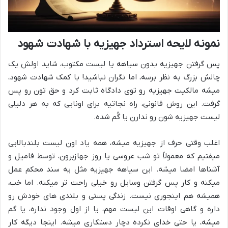
نمونه لایحه استرداد جهیزیه با شهادت شهود
پس گرفتن جهیزیه بدون سیاهه یا لیست مکتوب، شاید اولش یک
چالش بزرگ به نظر برسه، اما نگران نباشید! با کمک شهادت شهود،
میشه مالکیت جهیزیه رو توی دادگاه ثابت کرد و حق تون رو پس
گرفت. این روش قانونی، راه نجاتیه برای اونایی که به هر دلیلی
لیست جهیزیه شون رو ندارن یا گُم شده.
اغلب وقتی حرف از جهیزیه میشه، همه یاد اون لیست بلندبالایی
میفتیم که معمولاً تو شب عروسی یا روز جهازبرون، توسط فامیل و
آشناها امضا میشه. این سیاهه جهیزیه مثل یه سند محکم عمل
میکنه و کار پس گرفتن وسایل رو خیلی راحت تر میکنه. اما خب،
همیشه هم اینجوری نیست. زندگی پستی و بلندی های خودش رو
داره و گاهی اوقات این لیست مهم، یا از اول وجود نداره، یا گم
میشه، یا حتی خدای نکرده دچار دستکاری میشه. اینجا دیگه کار