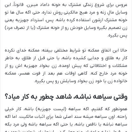
عروس برای شروع زندگی مشترک به خونه داماد میبرن. قانوناً، این
وسایل مالِ زنه و مرد هیچ مالکیتی روش نداره، حتی اگه سال ها تو
خونه مشترک ازشون استفاده کرده باشه. پس، استرداد جهیزیه یعنی
زن تصمیم بگیره وسایل خودش رو از خونه مشترک (یا از تصرف مرد)
پس بگیره.
حالا این اتفاق ممکنه تو شرایط مختلفی بیفته: ممکنه خدای نکرده
کار به طلاق و جدایی کشیده باشه، یا حتی قبل از طلاق، به خاطر
مشکلات و اختلافاتی که پیش اومده، زن بخواد جهیزیه اش رو از
خونه مرد خارج کنه. گاهی اوقات هم بعد از فوت همسر، ممکنه
خانواده زن یا خود زن بخواد وسایلش رو پس بگیره.
وقتی سیاهه نباشه، شاهد چطور به کار میاد؟
همونطور که گفتیم، اگه سیاهه (لیست جهیزیه) باشه، کار خیلی
راحته. اون سیاهه میشه سند اصلی شما برای اثبات مالکیت. اما اگه
سیاهه نباشه یا ناقص باشه، یا حتی اگه سیاهه باشه ولی مرد بگه
من قبول ندارم و امضای منو جعل کردن، اینجا پای شهادت شهود به