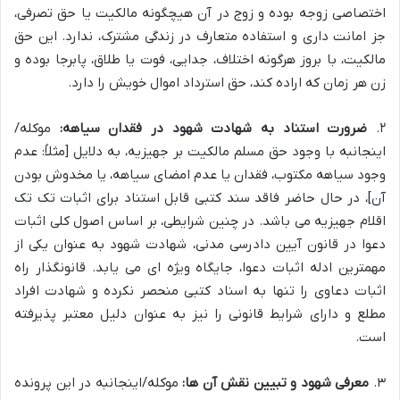
اختصاصی زوجه بوده و زوج در آن هیچگونه مالکیت یا حق تصرفی،
جز امانت داری و استفاده متعارف در زندگی مشترک، ندارد. این حق
مالکیت، با بروز هرگونه اختلاف، جدایی، فوت یا طلاق، پابرجا بوده و
زن هر زمان که اراده کند، حق استرداد اموال خویش را دارد.
۲.
ضرورت استناد به شهادت شهود در فقدان سیاهه:
موکله/
اینجانبه با وجود حق مسلم مالکیت بر جهیزیه، به دلایل [مثلاً: عدم
وجود سیاهه مکتوب، فقدان یا عدم امضای سیاهه، یا مخدوش بودن
آن]، در حال حاضر فاقد سند کتبی قابل استناد برای اثبات تک تک
اقلام جهیزیه می باشد. در چنین شرایطی، بر اساس اصول کلی اثبات
دعوا در قانون آیین دادرسی مدنی، شهادت شهود به عنوان یکی از
مهمترین ادله اثبات دعوا، جایگاه ویژه ای می یابد. قانونگذار راه
اثبات دعاوی را تنها به اسناد کتبی منحصر نکرده و شهادت افراد
مطلع و دارای شرایط قانونی را نیز به عنوان دلیل معتبر پذیرفته
است.
۳.
معرفی شهود و تبیین نقش آن ها:
موکله/اینجانبه در این پرونده