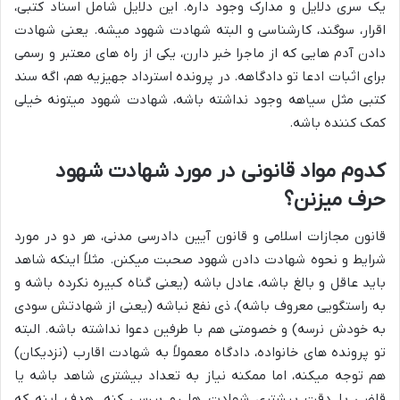
یک سری دلایل و مدارک وجود داره. این دلایل شامل اسناد کتبی،
اقرار، سوگند، کارشناسی و البته شهادت شهود میشه. یعنی شهادت
دادن آدم هایی که از ماجرا خبر دارن، یکی از راه های معتبر و رسمی
برای اثبات ادعا تو دادگاهه. در پرونده استرداد جهیزیه هم، اگه سند
کتبی مثل سیاهه وجود نداشته باشه، شهادت شهود میتونه خیلی
کمک کننده باشه.
کدوم مواد قانونی در مورد شهادت شهود
حرف میزنن؟
قانون مجازات اسلامی و قانون آیین دادرسی مدنی، هر دو در مورد
شرایط و نحوه شهادت دادن شهود صحبت میکنن. مثلاً اینکه شاهد
باید عاقل و بالغ باشه، عادل باشه (یعنی گناه کبیره نکرده باشه و
به راستگویی معروف باشه)، ذی نفع نباشه (یعنی از شهادتش سودی
به خودش نرسه) و خصومتی هم با طرفین دعوا نداشته باشه. البته
تو پرونده های خانواده، دادگاه معمولاً به شهادت اقارب (نزدیکان)
هم توجه میکنه، اما ممکنه نیاز به تعداد بیشتری شاهد باشه یا
قاضی با دقت بیشتری شهادت ها رو بررسی کنه. هدف اینه که