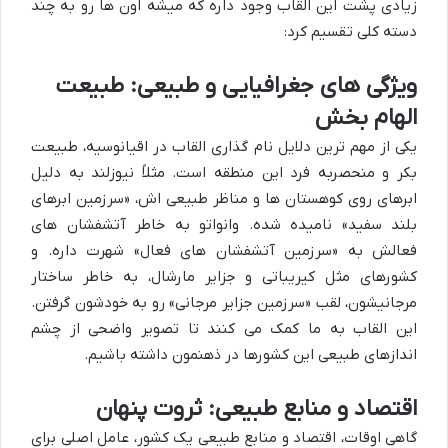
زیادی پشت این القاب وجود داره که میشه اون ها رو به چند
دسته کلی تقسیم کرد:
ویژگی های جغرافیایی و طبیعی: طبیعت
الهام بخش
یکی از مهم ترین دلایل نام گذاری القاب در اقیانوسیه، طبیعت
بکر و منحصربه فرد این منطقه است. مثلاً نیوزلند به دلیل
ابرهای روی کوهستان ها و مناظر طبیعی اش، «سرزمین ابرهای
بلند سفید» نامیده شده. وانواتو به خاطر آتشفشان های
فعالش به «سرزمین آتشفشان های فعال» شهرت داره. و
کشورهای مثل کیریباتی و جزایر مارشال، به خاطر ساختار
مرجانیشون، لقب «سرزمین جزایر مرجانی» رو به خودشون گرفتن.
این القاب به ما کمک می کنند تا تصویر واضحی از چشم
اندازهای طبیعی این کشورها در ذهنمون داشته باشیم.
اقتصاد و منابع طبیعی: ثروت پنهان
گاهی اوقات، اقتصاد و منابع طبیعی یک کشور، عامل اصلی برای