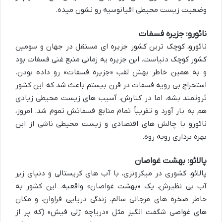
وضعیت زیست محیطی اقیانوسیه رو نشون میده.
نائورو: جزیره فسفات
نائورو، کوچک ترین کشور جزیره ای مستقل در جهان و سومین
کشور کوچک دنیاست. این جزیره یه زمانی منبع غنی فسفات بود
و به همین خاطر بهش لقب «جزیره فسفات» رو داده بودن.
استخراج بی رویه فسفات در قرن بیستم باعث شد که این کشور
ثروتمند بشه، اما در کنارش، آسیب های زیست محیطی زیادی
هم به بار آورد و تقریباً تمام منابع فسفاتش تموم شد. امروز،
نائورو با چالش های اقتصادی و زیست محیطی ناشی از این
بهره برداری روبه روه.
پالائو: بهشت غواصان
پالائو، کشوری در میکرونزی، با آب های کریستالی و دنیای زیر
آب بی نظیرش، یک «بهشت غواصان» واقعیه. این کشور به
خاطر صخره های مرجانی سالم، زندگی دریایی فراوان، و مکان
های غواصی شگفت انگیز مثل «دریاچه ژلی فیش» (که پر از