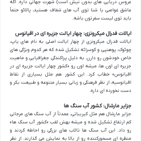
عروس دریایی های بدون نیش است) شهرت جهانی داره. اگه
عاشق غواصی یا شنا توی آب های شفاف هستید، پالائو حتماً
باید توی لیست سفرتون باشه.
ایالات فدرال میکرونزی: چهار ایالت جزیره ای در اقیانوس
ایالات فدرال میکرونزی از چهار ایالت اصلی به نام های یاپ،
چوئوک، پوهنپی و کوسرائه تشکیل شده که هر کدوم ویژگی های
خاص خودشون رو دارن. به دلیل پراکندگی جغرافیایی و ماهیت
جزیره ای اون ها، میشه اون رو «کشور چهار ایالت جزیره ای در
اقیانوس» خطاب کرد. این کشور هم مثل بسیاری از نقاط
اقیانوسیه، از نظر فرهنگی و زبانی بسیار متنوعه و طبیعت بکر و
دست نخورده ای داره.
جزایر مارشال: کشور آب سنگ ها
جزایر مارشال هم مثل کیریباتی، عمدتاً از آب سنگ های مرجانی
کم ارتفاع تشکیل شده و میشه بهش لقب «کشور آب سنگ ها»
رو داد. این آب سنگ ها تالاب های بزرگی رو احاطه کردند و
منظره ای مسحورکننده رو از بالا به نمایش می گذارند. از نظر