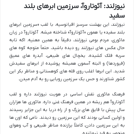
نیوزلند: آئوتاروآ، سرزمین ابرهای بلند
سفید
نیوزلند، این بهشت سرسبز اقیانوسیه، با لقب «سرزمین ابرهای
بلند سفید» یا همون «آئوتاروآ» شناخته میشه. آئوتاروآ در زبان
مائوری، مردم بومی نیوزلند، دقیقاً به همین معنیه. اگه تابه
حال عکس های نیوزلند رو دیده باشید، حتماً متوجه کوه های
سربه فلک کشیده، یخچال های طبیعی، آبدره های عمیق
(فیوردها) و البته آسمون همیشه پوشیده از ابرهای سفیدش
شدید. این ابرها اغلب روی قله های کوهستانی و مناظر بکر این
کشور شناورند و حس یک سرزمین رویایی رو به آدم میدن.
فرهنگ مائوری نقش اساسی در هویت نیوزلند داره و لقب
آئوتاروآ هم ریشه در همین فرهنگ غنی داره. مائوری ها هزاران
سال پیش با قایق های بزرگ و از راه دریا به این جزایر رسیدند
و اولین کسانی بودند که این سرزمین رو دیدند. نامی که اون ها
به این سرزمین دادن، کاملاً برازنده مناظر طبیعی و آب وهوای
منحصر به فرد نیوزلنده.