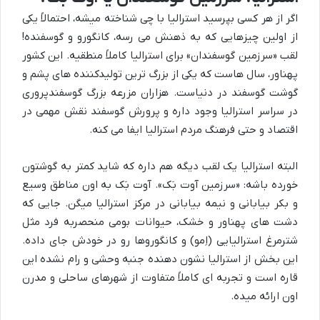
اگر از هر کسی بپرسید استرالیا با چی شناخته میشه، احتمالاً یکی
از اولین چیزهایی که به ذهنش می رسه، کانگورو و گوسفنده!
لقب «سرزمین گوسفندان» برای استرالیا کاملاً منطقیه. این کشور
پهناور، سال هاست که یکی از بزرگ ترین تولیدکننده های پشم و
گوشت گوسفند در دنیاست. هزاران مزرعه بزرگ گوسفندپروری
در سراسر استرالیا وجود داره و پرورش گوسفند نقش مهمی در
اقتصاد و حتی فرهنگ مردم استرالیا ایفا می کنه.
البته استرالیا یک لقب دیگه هم داره که شاید کمتر به گوشتون
خورده باشه: «سرزمین آوت بَک». آوت بَک به اون مناطق وسیع
و بکر بیابانی و نیمه بیابانی در مرکز استرالیا میگن. جایی که
دشت های پهناور و خشک، حیوانات بومی منحصربه فرد مثل
شترمرغ استرالیایی (اِمو) و کانگوروها رو در خودش جای داده.
این بخش از استرالیا نشون دهنده جنبه وحشی و رام نشده این
قاره است و تجربه ای کاملاً متفاوت از شهرهای ساحلی و مدرن
اون ارائه میده.