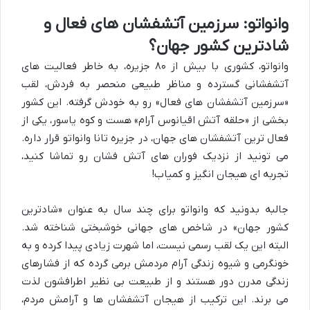
وانواتو: سرزمین آتشفشان های فعال و
شادترین کشور جهان؟
وانواتو، کشوری با بیش از ۸۰ جزیره، به خاطر فعالیت های
آتشفشانی گسترده و مناظر طبیعی منحصر به فردش، لقب
«سرزمین آتشفشان های فعال» رو به خودش گرفته. این کشور
بخشی از «حلقه آتش اقیانوس آرام» هست و کوه یاسور، یکی از
فعال ترین آتشفشان های جهان، در جزیره تانا وانواتو قرار داره.
می تونید از نزدیک فوران های آتش فشان رو تماشا کنید،
تجربه ای هیجان انگیز و کمیاب!
جالبه بدونید که وانواتو برای چند سال به عنوان «شادترین
کشور جهان» در شاخص های جهانی خوشبختی شناخته شد.
البته این یک لقب رسمی نیست، اما شهرت زیادی پیدا کرده و به
خونگرمی و شیوه زندگی آرام مردمش برمی گرده که از فشارهای
زندگی مدرن دور هستند و از طبیعت بی نظیر اطرافشون لذت
می برند. این ترکیب از هیجان آتشفشان ها و آرامش مردم،