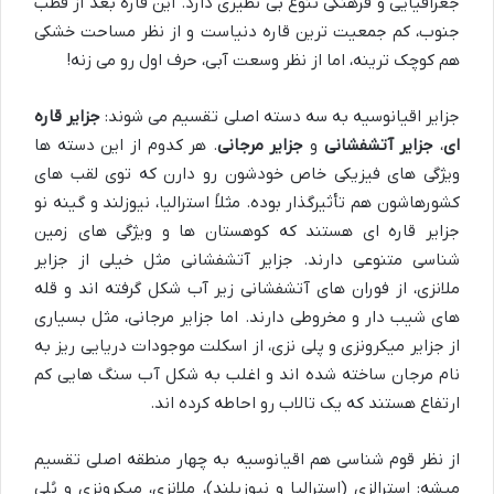
جغرافیایی و فرهنگی تنوع بی نظیری دارد. این قاره بعد از قطب
جنوب، کم جمعیت ترین قاره دنیاست و از نظر مساحت خشکی
هم کوچک ترینه، اما از نظر وسعت آبی، حرف اول رو می زنه!
جزایر اقیانوسیه به سه دسته اصلی تقسیم می شوند:
جزایر قاره
ای
،
جزایر آتشفشانی
و
جزایر مرجانی
. هر کدوم از این دسته ها
ویژگی های فیزیکی خاص خودشون رو دارن که توی لقب های
کشورهاشون هم تأثیرگذار بوده. مثلاً استرالیا، نیوزلند و گینه نو
جزایر قاره ای هستند که کوهستان ها و ویژگی های زمین
شناسی متنوعی دارند. جزایر آتشفشانی مثل خیلی از جزایر
ملانزی، از فوران های آتشفشانی زیر آب شکل گرفته اند و قله
های شیب دار و مخروطی دارند. اما جزایر مرجانی، مثل بسیاری
از جزایر میکرونزی و پلی نزی، از اسکلت موجودات دریایی ریز به
نام مرجان ساخته شده اند و اغلب به شکل آب سنگ هایی کم
ارتفاع هستند که یک تالاب رو احاطه کرده اند.
از نظر قوم شناسی هم اقیانوسیه به چهار منطقه اصلی تقسیم
میشه: استرالزی (استرالیا و نیوزیلند)، مِلانزی، میکرونزی و پُلی