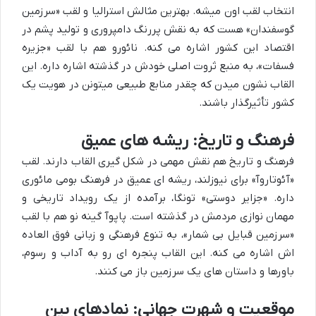
انتخاب لقب اون میشه. بهترین مثالش استرالیا و لقب «سرزمین
گوسفندان» هست که به نقش پررنگ دامپروری و تولید پشم در
اقتصاد این کشور اشاره می کنه. نائورو هم با لقب «جزیره
فسفات»، به منبع ثروت اصلی خودش در گذشته اشاره داره. این
القاب نشون میدن که چقدر منابع طبیعی میتونن در هویت یک
کشور تأثیرگذار باشند.
فرهنگ و تاریخ: ریشه های عمیق
فرهنگ و تاریخ هم نقش مهمی در شکل گیری القاب دارند. لقب
«آئوتاروآ» برای نیوزلند، ریشه ای عمیق در فرهنگ بومی مائوری
داره. «جزایر دوستی» تونگا، برآمده از یک رویداد تاریخی و
مهمان نوازی مردمش در گذشته است. پاپوآ گینه نو هم با لقب
«سرزمین قبایل بی شمار»، به تنوع فرهنگی و زبانی فوق العاده
اش اشاره می کنه. این القاب پنجره ای رو به آداب و رسوم،
باورها و داستان های یک سرزمین باز می کنند.
موقعیت و شهرت جهانی: نمادهای بین