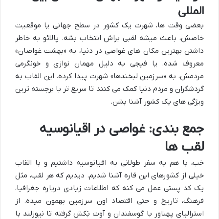
المللی
بعضی وقت ها، شهرت یک کشور در سطح جهانی یا موقعیت
خاصش، باعث میشه لقبی براش انتخاب بشه. پالائو به خاطر
داشتن بهترین مکان های غواصی در دنیا، به «بهشت غواصان»
معروف شده. یا فیجی به دلیل مهمان نوازی و خونگرمی
مردمش، به «سرزمین لبخندها» شهرت پیدا کرده. این القاب به
گردشگران و مردم دنیا کمک می کنند تا سریع تر با برجسته ترین
ویژگی های یک کشور آشنا بشن.
جمع بندی: غواصی در اقیانوسیه
لقب ها
خب، با هم یه سفر طولانی به اقیانوسیه داشتیم و با القاب
خیلی از کشورهای این قاره آشنا شدیم. دیدیم که هر لقب، مثل
یک کد پستی عمل می کنه که اطلاعات زیادی درباره جغرافیا،
فرهنگ، تاریخ و حتی اقتصاد اون سرزمین بهمون میده. از
استرالیای پهناور با گوسفندان و آوت بَکش گرفته تا نیوزلند با