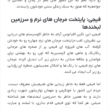
رو داره. سفر به این کشور مثل سفر در زمان و آشنایی با
جوامعیه که هنوز به سبک زندگی سنتی خودشون پایبندند.
فیجی: پایتخت مرجان های نرم و سرزمین
لبخندها
فیجی، این نگین اقیانوس آرام، به خاطر اکوسیستم های دریایی
بی نظیرش، لقب «پایتخت مرجان های نرم جهان» رو به خودش
گرفته. آب های فیروزه ای فیجی پر از صخره های مرجانی
رنگارنگ و ماهی های گرمسیریه که اون رو به بهشتی برای
غواصان و علاقه مندان به دنیای زیر آب تبدیل کرده. مرجان
های نرم فیجی، با رنگ ها و اشکال عجیبشون، منظره ای رؤیایی
رو زیر آب ایجاد می کنند.
اما فیجی فقط به خاطر زیبایی های طبیعیش معروف نیست.
مردم این کشور با خونگرمی و مهمان نوازیشون شهرت زیادی
دارند و به همین خاطر به «سرزمین لبخندها» هم شناخته
میشن. هر کجا که توی فیجی قدم بذاری، با لبخند و عبارت