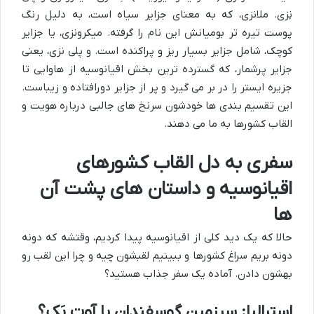
نِزی. ملانزی، که به معنای جزایر سیاه است، به دلیل رنگ
پوست تیره تر بومیانش این نام را گرفته. میکرونزی، یا جزایر
کوچک، شامل جزایر بسیار ریز و پراکنده است. و پلی نزی، یعنی
جزایر پرشمار، که گسترده ترین بخش اقیانوسیه از هاوایی تا
جزیره ایستر را در بر می گیرد و پر از جزایر دورافتاده و زیباست.
این تقسیم بندی ها خودشون سرنخ های جالبی درباره هویت و
القاب کشورها به ما می دهند.
سفری به دل القاب کشورهای
اقیانوسیه و داستان های پشت آن
ها
حالا که یک دید کلی از اقیانوسیه پیدا کردیم، وقتشه که دونه
دونه بریم سراغ کشورها و ببینیم لقبشون چیه و چرا این لقب رو
بهشون دادن. آماده یک سفر جذاب هستید؟
استرالیا: سرزمین گوسفندان یا آوت بَک؟