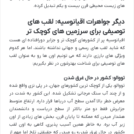
های زیست محیطی قرن بیست و یکم تبدیل کرده.
دیگر جواهرات اقیانوسیه: لقب های
توصیفی برای سرزمین های کوچک تر
اقیانوسیه پر از کشورهای کوچک تر و جزایر دورافتاده ای هست
که شاید لقب های رسمی و جهانی نداشته باشند، اما هر کدوم
ویژگی های بارزی دارند که می تونیم اون ها رو به عنوان لقب
های توصیفی برای شناخت بهترشون در نظر بگیریم:
تووالو: کشور در حال غرق شدن
تووالو، یکی از کوچک ترین کشورهای جهان، در پلی نزی واقع شده
و از چند آب سنگ مرجانی تشکیل شده. این کشور به شدت در
معرض خطر بالا آمدن سطح آب دریاها قرار داره. ارتفاع متوسط
جزایرش فقط دو متر بالاتر از سطح دریاست و دانشمندان
هشدار میدن که ممکنه تا پایان قرن، بخش های زیادی از اون
زیر آب بره. به خاطر همین آسیب پذیری، گاهی به اون لقب
«کشور در حال غرق شدن» رو میدن که حقیقتی تلخ اما مهم از