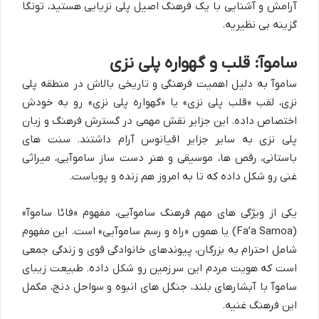
آرامش و آشنایی با یک فرهنگ اصیل پلی نزیایی هستید، تونگا
گزینه بی نظیریه.
ساموآ: قلب و گهواره پلی نزی
ساموآ به دلیل اهمیت فرهنگی و تاریخی بالاش در منطقه پلی
نزی، لقب «قلب پلی نزی» یا «گهواره پلی نزی» رو به خودش
اختصاص داده. این جزایر نقش مهمی در گسترش فرهنگ و زبان
پلی نزی به سایر جزایر اقیانوس آرام داشتند. سنت های
باستانی، رقص ها، موسیقی و هنر دست ساز ساموآیی، میراثی
غنی رو شکل داده که تا به امروز هم زنده و پویاست.
یکی از ویژگی های مهم فرهنگ ساموآیی، مفهوم «فائا ساموآ»
(Fa’a Samoa) یا همون «راه و رسم ساموآیی» است. این مفهوم
شامل احترام به بزرگان، پیوندهای خانوادگی قوی و زندگی جمعی
است که هویت مردم این سرزمین رو شکل داده. طبیعت زیبای
ساموآ با آبشارهای بلند، جنگل های انبوه و سواحل دنج، مکمل
این فرهنگ غنیه.