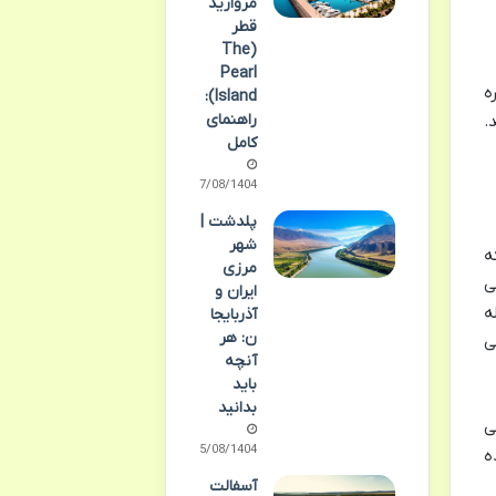
مروارید
قطر
(The
Pearl
ه
Island):
راهنمای
.
کامل
07/08/1404
پلدشت |
شهر
ه
مرزی
ا می
ایران و
ه
آذربایجا
ن: هر
ی
آنچه
باید
بدانید
ی
05/08/1404
ه
آسفالت