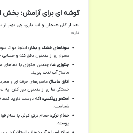
گوشه ای برای آرامش: بخش اس
بعد از کلی هیجان و آب بازی، چی بهتر از ی
داره:
سوناهای خشک و بخار:
اینجا دو تا سو
سموم رو از بدنتون دفع کنه و حسابی خ
جکوزی ها:
چندین جکوزی با دماهای مخ
ماساژ آب لذت ببرید.
اتاق ماساژ:
ماسورهای حرفه ای و مجرب م
خستگی ها رو از بدنتون دور کنن. یه تج
استخر ریلکسی:
اگه دوست دارید فقط قد
شماست.
حمام ترکی:
حمام ترکی کوثر، با تمام ف
پوسته.
مراکز اسپا و آب درمانی استاتیک:
برای 