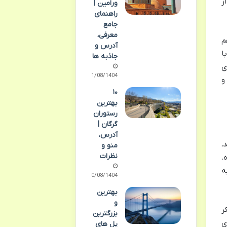
ز
ورامین |
راهنمای
جامع
معرفی،
م
آدرس و
ا
جاذبه ها
ی
11/08/1404
و
۱۰
بهترین
رستوران
گرگان |
آدرس،
،
منو و
نظرات
.
ه
10/08/1404
بهترین
و
ر
بزرگترین
ی
پل های