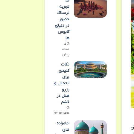
ها:
تجربه
ترسناک
حضور
در دنیای
کابوس
ها
4
هفته
پیش
نکات
کلیدی
برای
انتخاب و
رزرو
هتل در
قشم
09/10/1404
امامزاده
ن
های