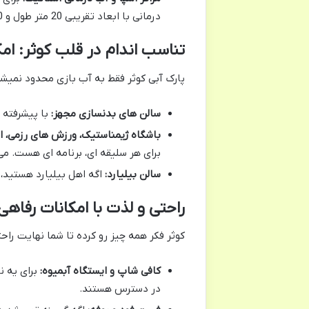
درمانی با ابعاد تقریبی 20 متر طول و 10 متر عرض، یه گزینه عالیه که می تونه حسابی بهتون کمک کنه.
تناسب اندام در قلب کوثر: ام
پارک آبی کوثر فقط به آب بازی محدود نمیش
سالن های بدنسازی مجهز:
با پیشرفته ت
باشگاه ژیمناستیک، ورزش های رزمی، ا
برای هر سلیقه ای، برنامه ای هست. می
سالن بیلیارد:
اگه اهل بیلیارد هستید، 
راحتی و لذت با امکانات رفاه
کوثر فکر همه چیز رو کرده تا شما نهایت راحت
کافی شاپ و ایستگاه آبمیوه:
برای یه ن
در دسترس هستند.