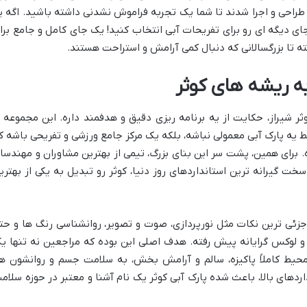
ا طراحی و اجرا شدند تا شما یک تجربه فراموش نشدنی داشته باشید. اگه ی
جای دیگه ای رو برای تفریحات آبی انتخاب کنید! یک جای کامل و جامع برا
ته تا بزرگسالانی که دنبال کمی آرامش و استراحت هستند.
ه ریشه های کوثر
 شیراز، حکایت از یه برنامه ریزی دقیق و هدفمند داره. این مجموعه ا
یه پارک آبی معمولی نباشه، بلکه یک مرکز جامع ورزشی و تفریحی باشه ک
. برای همین، پشت سر این بنای بزرگ، تیمی از بهترین مشاوران و مهندسا
خت گیرانه ترین استانداردهای روز دنیا، کوثر رو تبدیل به یکی از بهتری
 جزئی ترین نکات مثل نورپردازی، صوت و تصویر، روانشناسی رنگ ها و حت
و لوکس گرایانه پیش رفته. هدف اصلی این بوده که مراجعین نه تنها ی
محیط کاملاً پاکیزه، سالم و آرامش بخش، به سلامت جسم و روانشون ه
ردهای بالا، باعث شده پارک آبی کوثر یک نام آشنا و معتبر در حوزه سلام