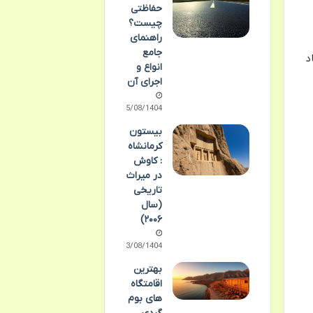
حفاظتی
چیست؟
راهنمای
جامع
د
انواع و
اجرای آن
05/08/1404
بیستون
کرمانشاه
: کاوش
در میراث
تاریخی
(سال
۲۰۰۶)
03/08/1404
بهترین
اقامتگاه
های بوم