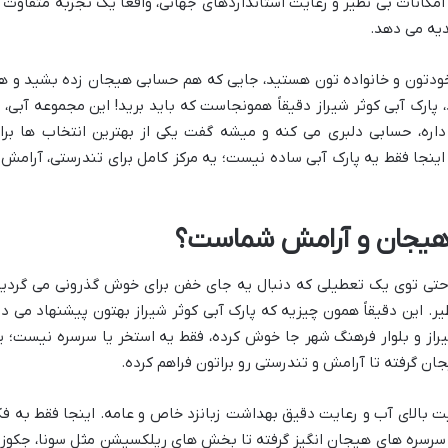
کانات بی نظیر و رعایت استانداردهای جهانی، واقعاً یک تجربه متفاوت ا
دیه می دهد.
خودتون و خانواده تون هستید، جایی که هم حسابی هیجان زده بشید و ه
 پارک آبی کوثر شیراز دقیقاً همونجاست که باید برید! این مجموعه آبی، ب
اره، حسابی دلبری می کنه و میشه گفت یکی از بهترین انتخاب ها برا
ینجا فقط یه پارک آبی ساده نیست؛ یه مرکز کامل برای تندرستی، آرامش 
د هیجان و آرامش شماست؟
ا حتی توی یک تعطیلی که دنبال یه جای خفن برای خوش گذرونی می گردید
ر. این دقیقاً همون چیزیه که پارک آبی کوثر شیراز بهتون پیشنهاد می ده
از و بلوار فرهنگ شهر جا خوش کرده، فقط یه استخر یا سرسره نیست؛ ی
جان گرفته تا آرامش و تندرستی رو براتون فراهم کرده.
یت بالای آب و رعایت دقیق بهداشت زبانزد خاص و عامه. اینجا فقط به فک
ز سرسره های هیجان انگیز گرفته تا بخش های ریلکسیشن مثل سونا، جکوز