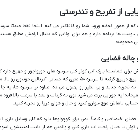
یایی از تفریح و تندرستی
 که از همون لحظه ورود، شما رو غافلگیر می کنه. اینجا فقط چندتا سرسر
دوست ها برنامه داره و هم برای اونایی که دنبال آرامش مطلق هستند
ین مجموعه:
 چاله فضایی
برای شماست! پارک آبی کوثر کلی سرسره های جورواجور و مهیج داره ک
دل هر کسی رو می بره. از سرسره های بلند و پیچ درپیچ گرفته تا سرسره ۵۰ متری که حسابی آدرنالین خونتون رو بال
یه تجربه جدید و بی نظیر رو بهتون می ده. علاوه بر سرسره ها، یه چال
ه! یه جورایی پرت می شید توی یه گرداب و بعد با سرعت بالا فرود م
حسابی باهاش موج سواری کنید و حال و هوای دریا رو تجربه کنید.
 فضای اختصاصی و کاملاً ایمن برای کوچولوها داره که کلی وسایل بازی آب
 تونن با خیال راحت آب بازی کنن و والدین هم از بابت امنیتشون آسود