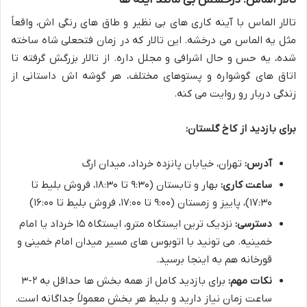
تالار الماس با آینه کاری های بی نظیر و طاق های رنگی اش، واقعاً
مثل یه الماس می درخشه. این تالار که در زمان فتحعلی شاه ساخته
شده، یه حس و حال اشرافی و مجلل داره. از تالار بزرگش گرفته تا
اتاق های گوشواره و پستوهای مختلف، هر گوشه اش داستانی از
زندگی دربار رو روایت می کنه.
برای بازدید از کاخ گلستان:
آدرس:
تهران، خیابان پانزده خرداد، میدان ارگ
ساعت کاری:
بهار و تابستان (۹:۳۰ تا ۱۸:۳۰، فروش بلیط تا
۱۷:۳۰)، پاییز و زمستان (۹:۰۰ تا ۱۷:۰۰، فروش بلیط تا ۱۶:۰۰)
دسترسی:
نزدیک ترین ایستگاه مترو، ایستگاه ۱۵ خرداد یا امام
خمینیه. می تونید با اتوبوس های مسیر میدان امام خمینی و
قورخانه هم به اینجا برسید.
نکات مهم:
برای بازدید کامل از همه بخش ها حداقل به ۲-۳
ساعت زمان نیاز دارید و بلیط هر بخش معمولاً جداگانه است.