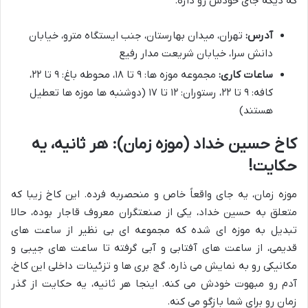
که دیگه جای خودش رو داره.
آدرس:
تهران، میدان بهارستان، جنب ایستگاه مترو، خیابان
دانش سرا، خیابان شریعت مدار رفیع
ساعات کاری:
مجموعه موزه ها: ۹ تا ۱۸، محوطه باغ: ۹ تا ۲۲،
کافه: ۹ تا ۲۲، رستوران: ۱۲ تا ۱۷ (دوشنبه ها موزه ها تعطیل
هستند)
کاخ حسین خداد (موزه زمان): هر ثانیه، یه
حکایت!
موزه زمان، یه جای واقعاً خاص و منحصربه فرده. این کاخ زیبا که
متعلق به حسین خداد، یکی از صنعتگران معروف قاجار بوده، حالا
تبدیل به موزه ای شده که مجموعه ای بی نظیر از ساعت های
قدیمی، از ساعت های آفتابی و آبی گرفته تا ساعت های جیبی و
مکانیکی رو به نمایش می ذاره. گچ بری ها و تزئینات داخلی این کاخ،
آدم رو مبهوت خودش می کنه. اینجا هر ثانیه، یه حکایت از گذر
زمان رو برای شما بازگو می کنه.