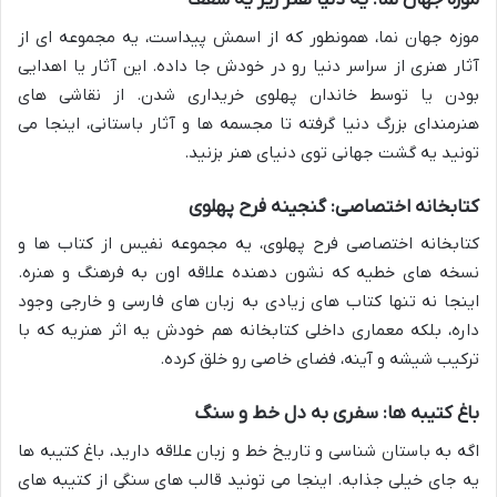
موزه جهان نما: یه دنیا هنر زیر یه سقف
موزه جهان نما، همونطور که از اسمش پیداست، یه مجموعه ای از
آثار هنری از سراسر دنیا رو در خودش جا داده. این آثار یا اهدایی
بودن یا توسط خاندان پهلوی خریداری شدن. از نقاشی های
هنرمندای بزرگ دنیا گرفته تا مجسمه ها و آثار باستانی، اینجا می
تونید یه گشت جهانی توی دنیای هنر بزنید.
کتابخانه اختصاصی: گنجینه فرح پهلوی
کتابخانه اختصاصی فرح پهلوی، یه مجموعه نفیس از کتاب ها و
نسخه های خطیه که نشون دهنده علاقه اون به فرهنگ و هنره.
اینجا نه تنها کتاب های زیادی به زبان های فارسی و خارجی وجود
داره، بلکه معماری داخلی کتابخانه هم خودش یه اثر هنریه که با
ترکیب شیشه و آینه، فضای خاصی رو خلق کرده.
باغ کتیبه ها: سفری به دل خط و سنگ
اگه به باستان شناسی و تاریخ خط و زبان علاقه دارید، باغ کتیبه ها
یه جای خیلی جذابه. اینجا می تونید قالب های سنگی از کتیبه های