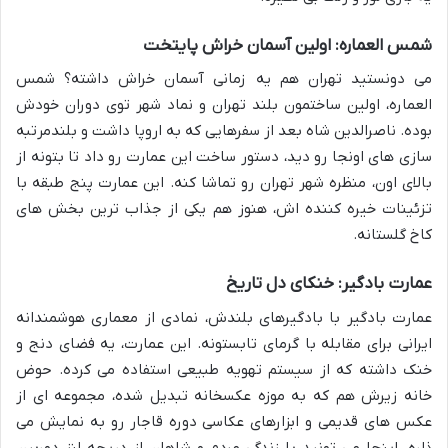
شمس العماره: اولین آسمان خراش پایتخت
می دونستید تهران هم یه زمانی آسمان خراش داشته؟ شمس
العماره، اولین ساختمون بلند تهران و نماد شهر توی دوران خودش
بوده. ناصرالدین شاه بعد از سفرهایی که به اروپا داشت و بلندمرتبه
سازی های اونجا رو دید، دستور ساخت این عمارت رو داد تا بتونه از
بالای اون، منظره شهر تهران رو تماشا کنه. این عمارت پنج طبقه با
تزئینات خیره کننده اش، هنوز هم یکی از جذاب ترین بخش های
کاخ گلستانه.
عمارت بادگیر: خنکای دل تاریخ
عمارت بادگیر با بادگیرهای بلندش، نمادی از معماری هوشمندانه
ایرانی برای مقابله با گرمای تابستونه. این عمارت، یه فضای دنج و
خنک داشته که از سیستم تهویه طبیعی استفاده می کرده. حوض
خانه زیرش هم که به موزه عکسخانه تبدیل شده، مجموعه ای از
عکس های قدیمی و ابزارهای عکاسی دوره قاجار رو به نمایش می
ذاره. اینجا می تونید با زندگی مردم و شاهان از دریچه لنز دوربین