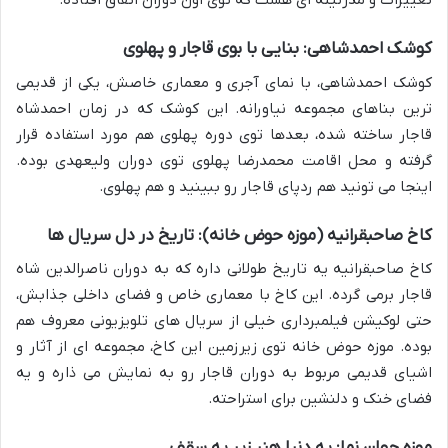
تغییرات و مدرنیته ای هست که توی اون دوران اتفاق افتاده.
کوشک احمدشاهی: بنایی با بوی قاجار و پهلوی
کوشک احمدشاهی، با نمای آجری و معماری خاصش، یکی از قدیمی
ترین بناهای مجموعه نیاورانه. این کوشک که در زمان احمدشاه
قاجار ساخته شده، بعدها توی دوره پهلوی هم مورد استفاده قرار
گرفته و محل اقامت محمدرضا پهلوی توی دوران ولیعهدی بوده.
اینجا می تونید هم ردپای قاجار رو ببینید و هم پهلوی.
کاخ صاحبقرانیه (موزه حوض خانه): تاریخ در دل سریال ها
کاخ صاحبقرانیه یه تاریخ طولانی داره که به دوران ناصرالدین شاه
قاجار برمی گرده. این کاخ با معماری خاص و فضای داخلی جذابش،
حتی لوکیشن فیلمبرداری خیلی از سریال های تلویزیونی معروف هم
بوده. موزه حوض خانه توی زیرزمین این کاخ، مجموعه ای از آثار و
اشیای قدیمی مربوط به دوران قاجار رو به نمایش می ذاره و یه
فضای خنک و دلنشین برای استراحته.