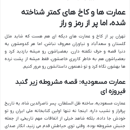
عمارت ها و کاخ های کمتر شناخته
شده، اما پر از رمز و راز
تهران پر از کاخ و عمارت های دیگه ای هم هست که شاید مثل
گلستان و سعدآباد و نیاوران معروف نباشن، اما هر کدومشون یه
دنیا قصه و حرف نگفته دارن. بعضیاشون رو میشه بازدید کرد و
بعضیاشون هم به خاطر کاربری خاصشون، فقط میشه از پشت نرده
ها بهشون نگاه کرد و تو ذهنمون داستانشون رو مرور کنیم.
عمارت مسعودیه: قصه مشروطه زیر گنبد
فیروزه ای
عمارت مسعودیه، ساخته ظل السلطان، پسر ناصرالدین شاه، یه تاریخ
پرفراز و نشیب داره. اینجا نه تنها اولین کتابخانه ملی ایران رو تو
خودش جا داده، بلکه شاهد خیلی از اتفاقات مهم تاریخی، از جمله
جنبش مشروطه بوده. وقتی توی حیاطش قدم می زنید، انگار صدای