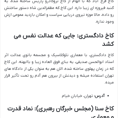
کاخ فرح آباد که با الهام از کاخ تروکادرو پاریس ساخته شده، یه
گنبد فیروزه ای زیبا داره. این کاخ که مظفرالدین شاه دستور ساختش
رو داده، حالا موزه نیروی دریایی سپاست و امکان بازدید عمومی ازش
وجود نداره.
کاخ دادگستری: جایی که عدالت نفس می
کشد
کاخ دادگستری، با معماری نئوکلاسیک و مجسمه بانوی عدالت اثر
استاد ابوالحسن صدیقی، یه بنای فوق العاده زیبا و باابهته. این کاخ
که در زمان پهلوی ساخته شده، الان هم به عنوان یکی از دادگاه های
تهران استفاده میشه و دیدنش از بیرون هم آدم رو تحت تأثیر قرار
میده.
آدرس:
تهران، خیابان خیام
کاخ سنا (مجلس خبرگان رهبری): نماد قدرت
و معماری