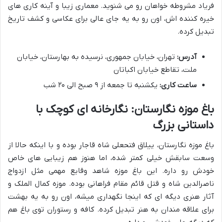
فریاد مشروطه خواهان رو می شنوید. معماری زیبا و آینه کاری های
خیره کننده اش، اون رو به یه جای عالی برای عکاسی و کشف تاریخ
تبدیل کرده.
آدرس:
تهران، خیابان جمهوری، نرسیده به بهارستان، خیابان
ملت، تقاطع خیابان اکباتان
ساعت کاری:
یکشنبه تا جمعه از ۹ صبح الی ۲۰ شب
باغ موزه نگارستان: نگارخانه ای کوچک با
داستانی بزرگ
باغ موزه نگارستان، ییلاق فتحعلی شاه قاجار بوده و با اینکه حالا از
وسعت سابقش خیلی کمتر شده، اما هنوز هم زیبایی های خاص
خودش رو داره. این باغ موزه شاهد وقایع مهمی مثل ازدواج
ناصرالدین شاه و قتل قائم مقام فراهانی بوده. موزه کمال الملک و
آثار هنری دیگه ای که اینجا نگهداری میشه، اون رو به یه بهشت
برای علاقه مندان به هنر تبدیل کرده. کافه و رستوران توی باغ هم