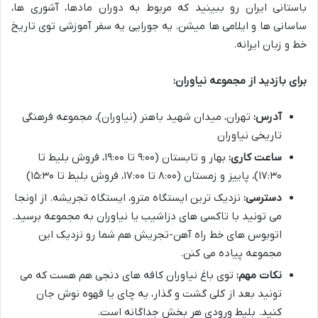
باستانی ایران رو ببینید که مربوط به دوران مادها، آشوری ها،
ساسانی ها و ایلامی ها میشن. یه جورایی یه سفر آموزشی توی تاریخ
خط و زبان ایرانه.
برای بازدید از مجموعه نیاوران:
آدرس:
تهران، میدان شهید باهنر (نیاوران)، مجموعه فرهنگی
تاریخی نیاوران
ساعت کاری:
بهار و تابستان (۹:۰۰ تا ۱۹:۰۰، فروش بلیط تا
۱۷:۳۰)، پاییز و زمستان (۸:۰۰ تا ۱۷:۰۰، فروش بلیط تا ۱۵:۳۰)
دسترسی:
نزدیک ترین ایستگاه مترو، ایستگاه تجریشه. از اونجا
می تونید با تاکسی های دزاشیب یا نیاوران به مجموعه برسید.
اتوبوس های خط راه آهن-تجریش هم شما رو نزدیک این
مجموعه پیاده می کنن.
نکات مهم:
توی باغ نیاوران کافه های دنجی هم هست که می
تونید بعد از کلی گشت و گذار، یه چای یا قهوه نوش جان
کنید. بلیط ورودی هر بخش جداگانه است.