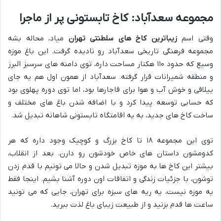
مجموعه سعدآباد: کاخ تابستونی پر از ماجرا
وقتی اسم
زیباترین کاخ های سلطنتی تهران
میاد، محاله بشه
مجموعه فرهنگی تاریخی سعدآباد رو نادیده گرفت. این باغ موزه
وسیع که حدود ۱۱۰ هکتار مساحت داره، توی دامنه های سرسبز البرز
و منطقه شمیرانات قرار گرفته. سعدآباد از همون اول هم یه جای
ییلاقی و خوش آب و هوا برای قاجارها بود، اما توی دوره پهلوی بود
که حسابی توسعه پیدا کرد و با اضافه شدن باغ های مختلف و
ساخت کاخ های جدید، به یه اقامتگاه تابستونی شاهانه تبدیل شد.
توی این مجموعه ۱۸ تا کاخ بزرگ و کوچیک وجود داره که هر
کدومشون داستان های خاص خودشون رو دارن. بعد از انقلاب،
بیشتر این کاخ ها به موزه تبدیل شدن و حالا می تونیم با قدم زدن
توشون، با جزئیات زندگی و اتفاقات اون دوره آشنا بشیم. اینجا فقط
یه موزه نیست، یه ریه های سبزه برای تهران، جایی که می تونید
ساعت ها قدم بزنید و از طبیعت زیبای باغ لذت ببرید.