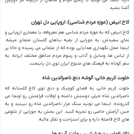
آشنا بشید.
کاخ ابیض (موزه مردم شناسی): اروپایی دل تهران
کاخ ابیض که به موزه مردم شناسی هم معروفه، با معماری اروپایی و
نمای سفیدش، یه جورایی از بقیه بناهای گلستان متمایز میشه.
اینجا محل نگهداری هدایایی بوده که از عثمانی می رسیده و حالا پر
از لباس ها، وسایل و آداب و رسوم مردم مناطق مختلف ایرانه. یه
سفر کوتاه به فرهنگ های متنوع ایران توی دل پایتخت.
خلوت کریم خانی: گوشه دنج ناصرالدین شاه
خلوت کریم خانی، یه فضای کوچیک و دنج توی کاخ گلستانه که
ناصرالدین شاه خیلی دوستش داشته و اوقات فراغتش رو اونجا می
گذرونده. اینجا می تونید سنگ مزار ناصرالدین شاه رو ببینید و یه
حس آرامش خاصی رو تجربه کنید. این بخش یه جورایی از شلوغی
های کاخ فاصله داره و برای استراحت و تفکر عالیه.
تالار الماس: درخشش بی مانند آینه ها