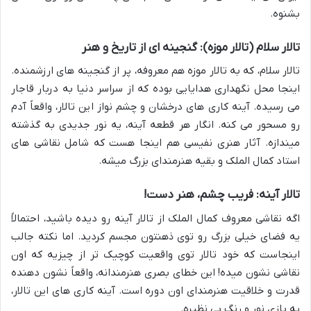
بشنوه.
تالار سلام (تالار موزه): گنجینه ای از تاریخ و هنر
تالار سلام، که به تالار موزه هم معروفه، پر از گنجینه های ارزشمنده.
اینجا محل نگهداری هدایایی بوده که از سراسر دنیا به دربار قاجار
می رسیده. آینه کاری های درخشان و چشم نواز این تالار، واقعاً آدم
رو مسحور می کنه. انگار هر قطعه آینه، یه نور جدیدی به گذشته
میندازه. آثار هنری نفیسی هم اینجا هست که شامل نقاشی های
استاد کمال الملک و بقیه هنرمندای بزرگ میشه.
تالار آینه: فریب چشم، هنر دست!
اگه نقاشی معروف کمال الملک از تالار آینه رو دیده باشید، احتمالاً
یه فضای خیلی بزرگ رو توی ذهنتون مجسم کردید. اما نکته جالب
اینجاست که خود تالار توی واقعیت کوچیک تر از چیزیه که اون
نقاشی نشون میده! این خطای بصری هنرمندانه، واقعاً نشون دهنده
قدرت و خلاقیت هنرمندای اون دوره است. آینه کاری های این تالار،
یه بازی نور و رنگ بی نظیره.