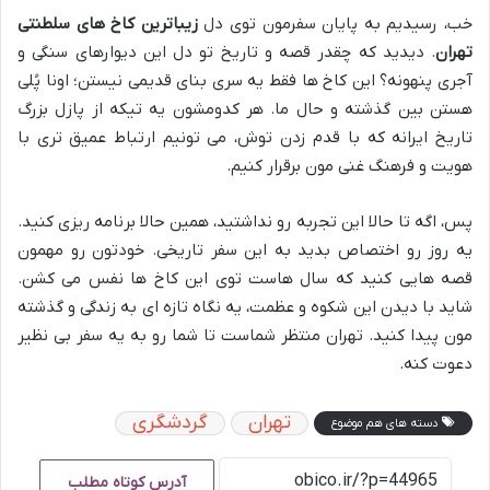
خب، رسیدیم به پایان سفرمون توی دل
زیباترین کاخ های سلطنتی
تهران
. دیدید که چقدر قصه و تاریخ تو دل این دیوارهای سنگی و
آجری پنهونه؟ این کاخ ها فقط یه سری بنای قدیمی نیستن؛ اونا پُلی
هستن بین گذشته و حال ما. هر کدومشون یه تیکه از پازل بزرگ
تاریخ ایرانه که با قدم زدن توش، می تونیم ارتباط عمیق تری با
هویت و فرهنگ غنی مون برقرار کنیم.
پس، اگه تا حالا این تجربه رو نداشتید، همین حالا برنامه ریزی کنید.
یه روز رو اختصاص بدید به این سفر تاریخی. خودتون رو مهمون
قصه هایی کنید که سال هاست توی این کاخ ها نفس می کشن.
شاید با دیدن این شکوه و عظمت، یه نگاه تازه ای به زندگی و گذشته
مون پیدا کنید. تهران منتظر شماست تا شما رو به یه سفر بی نظیر
دعوت کنه.
تهران
گردشگری
دسته های هم موضوع
آدرس کوتاه مطلب