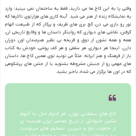
وقتی پا به این کاخ ها می ذارید، فقط یه ساختمان نمی بینید؛ وارد
یه نمایشگاه زنده از هنر می شید. آینه کاری های هزارتوی تالارها که
نور رو بازی می دن، گچ بری های ظریف و پرکار که از طبیعت الهام
گرفتن، نقاشی های دیواری که روایتگر داستان ها و وقایع تاریخی ان،
همه و همه نشون از ذوق و قریحه بی نظیر هنرمندان اون دوران
دارن. اینجا هر دیواری، هر سقفی و هر کف پوشی، خودش یه کتاب
باز از فرهنگ و هنر ایرانه. مثلاً می تونید توی همین کاخ ها، داستان
های مهمی رو از جنبش مشروطه بشنوید یا از جشن های پرشکوهی
که در اون ها برگزار می شده، باخبر بشید.
کاخ های سلطنتی تهران، هر کدوم مثل یه آلبوم
عکس خانوادگی از تاریخ معاصر ایران هستند؛ پر
از خاطرات تلخ و شیرین، تصمیم های سرنوشت
ساز و لحظات زندگی پادشاهان و خانواده هاشون.