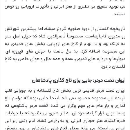
می تونید تلفیق بی نظیری از هنر ایرانی و تأثیرات اروپایی رو توش
ببینید.
تاریخچه گلستان از دوره صفویه شروع میشه، اما بیشترین شهرتش
رو مدیون قاجارهاست، مخصوصاً ناصرالدین شاه که خیلی اهل سفر
به فرنگ بود و با الهام از کاخ های اروپایی، بخش های جدیدی به
این مجموعه اضافه کرد. یه باغ باصفا با حوض های فیروزه ای،
دیوارها و دروازه های قدیمی، همه و همه حال و هوای خاصی به کاخ
گلستان دادن.
ایوان تخت مرمر: جایی برای تاج گذاری پادشاهان
ایوان تخت مرمر، قدیمی ترین بخش کاخ گلستانه و یه جورایی قلب
تپنده این مجموعه محسوب می شه. اینجا جایی بوده که مراسم تاج
گذاری و بار عام های مهم برگزار می شده. تخت مرمر باشکوهی که
وسط ایوان قرار گرفته، خودش یه اثر هنری بی نظیره که با جزئیات
خیره کننده، هنر حجاری ایرانی رو به رخ می کشه. آدم وقتی زیر این
ایوان می ایسته، می تونه صدای قدم های پادشاهان رو توی ذهنش