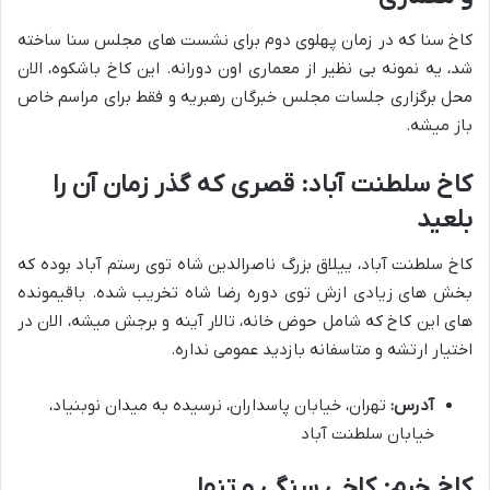
کاخ سنا که در زمان پهلوی دوم برای نشست های مجلس سنا ساخته
شد، یه نمونه بی نظیر از معماری اون دورانه. این کاخ باشکوه، الان
محل برگزاری جلسات مجلس خبرگان رهبریه و فقط برای مراسم خاص
باز میشه.
کاخ سلطنت آباد: قصری که گذر زمان آن را
بلعید
کاخ سلطنت آباد، ییلاق بزرگ ناصرالدین شاه توی رستم آباد بوده که
بخش های زیادی ازش توی دوره رضا شاه تخریب شده. باقیمونده
های این کاخ که شامل حوض خانه، تالار آینه و برجش میشه، الان در
اختیار ارتشه و متاسفانه بازدید عمومی نداره.
آدرس:
تهران، خیابان پاسداران، نرسیده به میدان نوبنیاد،
خیابان سلطنت آباد
کاخ خرم: کاخی سنگی و تنها