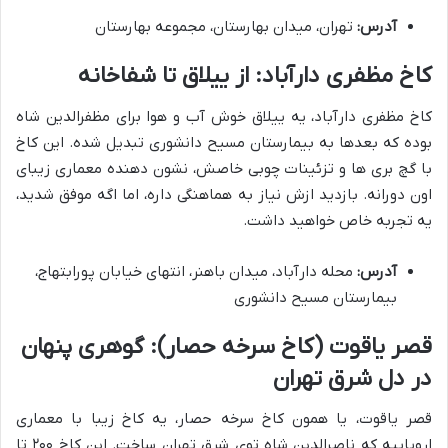
آدرس:
تهران، میدان بهارستان، مجموعه بهارستان
کاخ مظفری دارآباد: از ییلاق تا شفاخانه
کاخ مظفری دارآباد، یه ییلاق خوش آب و هوا برای مظفرالدین شاه
بوده که بعدها به بیمارستان مسیح دانشوری تبدیل شده. این کاخ
با گچ بری ها و تزئینات چوبی خاصش، نشون دهنده معماری زیبای
اون دورانه. بازدید ازش نیاز به هماهنگی داره، اما اگه موفق شدید،
یه تجربه خاص خواهید داشت.
آدرس:
محله دارآباد، میدان باهنر، انتهای خیابان پورابتهاج،
بیمارستان مسیح دانشوری
قصر یاقوت (کاخ سرخه حصار): گوهری پنهان
در دل شرق تهران
قصر یاقوت، یا همون کاخ سرخه حصار، یه کاخ زیبا با معماری
اروپاییه که ناصرالدین شاه توی شرق تهران ساخت. این کاخ ۲۰۰ تا