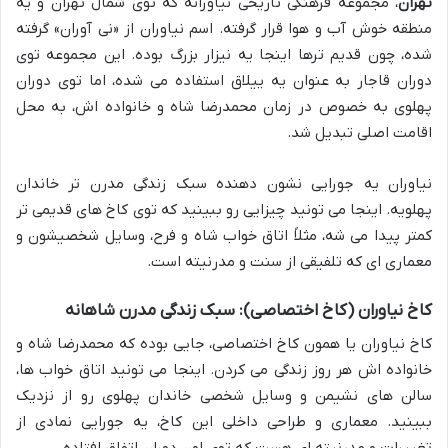
تهران
، مجموعه فرهنگی تاریخی نیاورانه که توی شمال تهران و یه
منطقه خوش آب و هوا قرار گرفته. اسم نیاوران از «نی آوران» گرفته
شده، چون قدیم ترها اینجا یه نیزار بزرگ بوده. این مجموعه توی
دوران قاجار به عنوان یه ییلاق استفاده می شده، اما توی دوران
پهلوی به خصوص در زمان محمدرضا شاه و خانواده اش، به محل
اقامت اصلی تبدیل شد.
نیاوران یه جورایی نشون دهنده سبک زندگی مدرن تر خاندان
پهلویه. اینجا می تونید چیزایی رو ببینید که توی کاخ های قدیمی تر
کمتر پیدا می شه، مثلاً اتاق خواب شاه و فرح، وسایل شخصیشون و
معماری ای که تلفیقی از سنت و مدرنیته است.
کاخ نیاوران (کاخ اختصاصی): سبک زندگی مدرن شاهانه
کاخ نیاوران یا همون کاخ اختصاصی، جایی بوده که محمدرضا شاه و
خانواده اش هر روز زندگی می کردن. اینجا می تونید اتاق خواب ها،
سالن های نشیمن و وسایل شخصی خاندان پهلوی رو از نزدیک
ببینید. معماری و طراحی داخلی این کاخ، یه جورایی نمادی از