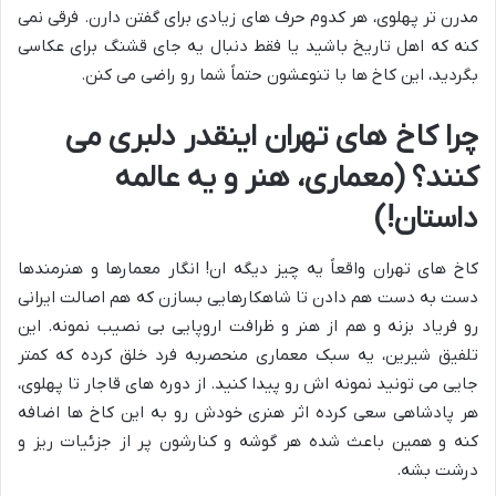
مدرن تر پهلوی، هر کدوم حرف های زیادی برای گفتن دارن. فرقی نمی
کنه که اهل تاریخ باشید یا فقط دنبال یه جای قشنگ برای عکاسی
بگردید، این کاخ ها با تنوعشون حتماً شما رو راضی می کنن.
چرا کاخ های تهران اینقدر دلبری می
کنند؟ (معماری، هنر و یه عالمه
داستان!)
کاخ های تهران واقعاً یه چیز دیگه ان! انگار معمارها و هنرمندها
دست به دست هم دادن تا شاهکارهایی بسازن که هم اصالت ایرانی
رو فریاد بزنه و هم از هنر و ظرافت اروپایی بی نصیب نمونه. این
تلفیق شیرین، یه سبک معماری منحصربه فرد خلق کرده که کمتر
جایی می تونید نمونه اش رو پیدا کنید. از دوره های قاجار تا پهلوی،
هر پادشاهی سعی کرده اثر هنری خودش رو به این کاخ ها اضافه
کنه و همین باعث شده هر گوشه و کنارشون پر از جزئیات ریز و
درشت بشه.