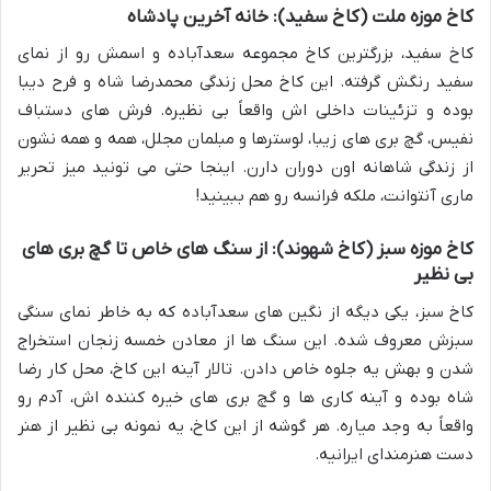
کاخ موزه ملت (کاخ سفید): خانه آخرین پادشاه
کاخ سفید، بزرگترین کاخ مجموعه سعدآباده و اسمش رو از نمای
سفید رنگش گرفته. این کاخ محل زندگی محمدرضا شاه و فرح دیبا
بوده و تزئینات داخلی اش واقعاً بی نظیره. فرش های دستباف
نفیس، گچ بری های زیبا، لوسترها و مبلمان مجلل، همه و همه نشون
از زندگی شاهانه اون دوران دارن. اینجا حتی می تونید میز تحریر
ماری آنتوانت، ملکه فرانسه رو هم ببینید!
کاخ موزه سبز (کاخ شهوند): از سنگ های خاص تا گچ بری های
بی نظیر
کاخ سبز، یکی دیگه از نگین های سعدآباده که به خاطر نمای سنگی
سبزش معروف شده. این سنگ ها از معادن خمسه زنجان استخراج
شدن و بهش یه جلوه خاص دادن. تالار آینه این کاخ، محل کار رضا
شاه بوده و آینه کاری ها و گچ بری های خیره کننده اش، آدم رو
واقعاً به وجد میاره. هر گوشه از این کاخ، یه نمونه بی نظیر از هنر
دست هنرمندای ایرانیه.