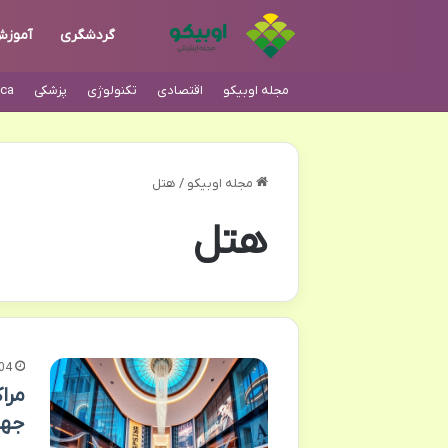
گردشگری
آموز
مجله اوبیکو
اقتصادی
تکنولوژی
پزشکی
ca
مجله اوبیکو
/
هتل
هتل
04
جها