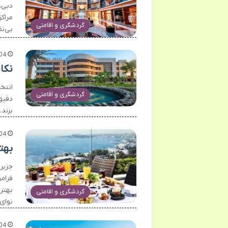
دبی،
مراکز
گردشگری و اقامتی
بی‌نظ
04
نکا
انتخ
گردشگری و اقامتی
دقیق 
بزند.
04
بهت
جزیر
فرام
بهتر
گردشگری و اقامتی
نوای
04