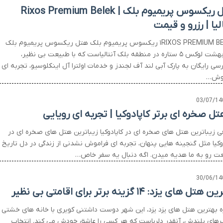
هتل ریکسوس پریمیوم بلک | Rixos Premium Belek
لیا | رزرو و قیمت
۱RIXOS PREMIUM BELEK ریکسوس پریمیوم بلک هتل ریکسوس پریمیوم بلک
یک بهشت لوکس ۵ ستاره در منطقه بلک آنتالیاست که با طبیعت بی نظیر،
سی رایگان به پارک آبی لند آف لجندز و خدمات اولترا آل اینکلوسیو، تجربه ای
موش…
03/07/14
ی زیباترین هتل های صخره ای در کاپادوکیا زیباترین هتل های صخره ای در
دوکیا مثل گنجینه هایی پنهان، تجربه ای فراموش نشدنی از زندگی در دل تاریخ 
ت رو به ما هدیه میدن. اگه دنبال یه سفر خاص…
30/06/14
تل های یزد: ۱۴ گزینه برتر برای اقامتی بی نظیر
ره بهترین هتل های یزد یزد، این شهر دوست داشتنی کویری با خانه های خشتی 
یرهای بلندش، آنقدر دلرباست که هر کسی را عاشق خودش می کند. انتخاب