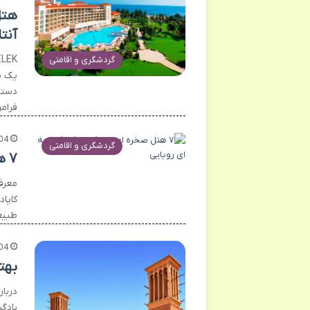
آنتا
گردشگری و اقامتی
دستر
فرا
04
گردشگری و اقامتی
۷ هتل صخره ای برتر کاپادوکیا | تجربه ای رویایی
معرف
کاپا
طبیع
04
بهترین ه
دربا
بادگ