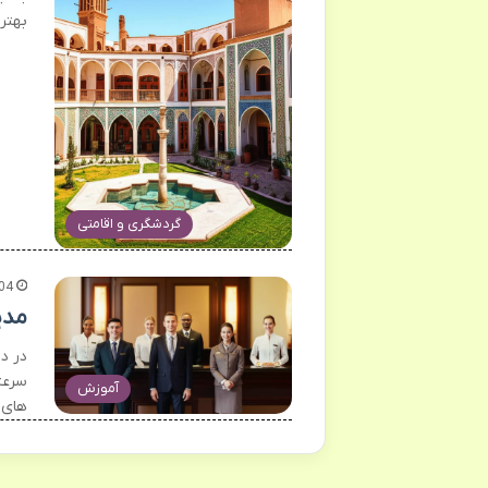
بهتر
گردشگری و اقامتی
04
مدی
در د
سرعت
آموزش
های 