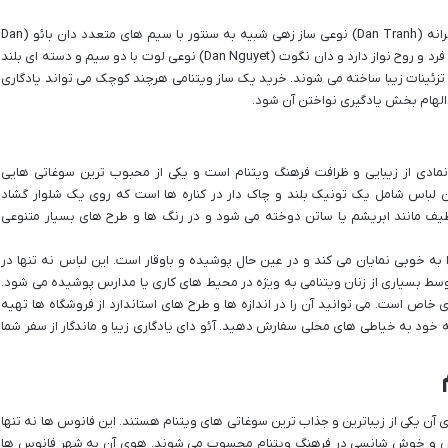
از محبوب ترین سازهای ویتنامی می توان به دان ترانه (Dan Tranh) نوعی ساز زهی شبیه به سنتور با سیم های متعدد دان بائو (Dan
Bau) ساز تک سیم خمیده ای که صدایی منحصر به فرد و روح نواز دارد و دان نگوت (Dan Nguyet) نوعی لوت با دو سیم و دسته ای بلند
 تزئینات زیبا ساخته می شوند. خرید یک ساز ویتنامی هرچند کوچک می تواند یادگاری
 الهام بخش یادگیری نواختن آن شود.
س سنتی ویتنام معروف به آئو دای (Ao Dai) نمادی از زیبایی و ظرافت فرهنگ ویتنام است و یکی از محبوب ترین سوغاتی هایی
لباس شامل یک تونیک بلند و چاک دار در کناره ها است که روی یک شلوار گشاد
لطیف مانند ابریشم یا ساتن دوخته می شود و در رنگ ها و طرح های بسیار متنوعی
 به خوبی نمایان می کند و در عین حال پوشیده و باوقار است. این لباس نه تنها در
وسط بسیاری از زنان ویتنامی به ویژه در محیط های کاری یا مدارس پوشیده می شود.
خاص است. می توانید آن را در اندازه ها و طرح های استاندارد از فروشگاه ها تهیه
قه خود به خیاطی های محلی سفارش دهید. آئو دای یادگاری زیبا و ماندگار از سفر شما
یکی از زیباترین و جذاب ترین سوغاتی های ویتنام هستند. این فانوس ها نه تنها
آرامش و خوش شانسی در فرهنگ ویتنام محسوب می شوند. هوی آن به شهر فانوس ها