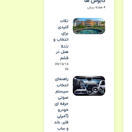
کابوس ها
4 هفته پیش
نکات
کلیدی
برای
انتخاب و
رزرو
هتل در
قشم
09/10/14
04
راهنمای
انتخاب
سیستم
صوتی
حرفه ای
خودرو
(آمپلی
فایر، باند
و ساب