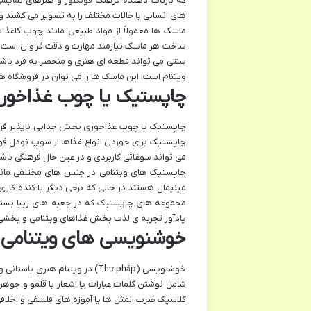
که بازتاب دهنده فرهنگ فولکلور و هنرهای نمایش
های انسانی با حالات مختلف را به تصویر می کشند و 
ماسک ها معمولاً از مواد طبیعی مانند چوب کاغذ
ساخت هر ماسک نیازمند مهارت و دقت فراوان است 
سنتی می تواند قطعه ای هنری و منحصر به فرد باش
ویتنام است. این ماسک ها را می توان در فروشگاه ه
چاپستیک یا چوب غذاخوری
چاپستیک یا چوب غذاخوری بخش جدایی ناپذیر فرهنگ
چاپستیک برای خوردن انواع غذاها از سوپ نودل فو
می تواند سوغاتی کاربردی و در عین حال فرهنگی باش
چاپستیک های ویتنامی در جنس های مختلفی مانند
مینیمال هستند در حالی که برخی دیگر با کنده کاری
مجموعه های چاپستیک که در جعبه های زیبا بسته
یادآور تجربه ی لذت بخش غذاهای ویتنامی و بخشی 
خوشنویسی های ویتنامی
خوشنویسی (Thư pháp) در ویتنام
شامل نوشتن کلمات عبارات یا اشعار با قلمو و جوهر
کلاسیک ضرب المثل ها یا آموزه های فلسفی و اخلا