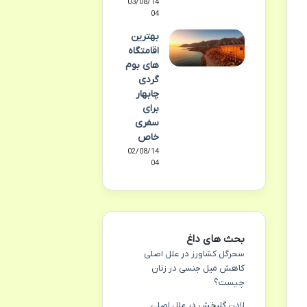
03/08/14
04
بهترین
اقامتگاه
های بوم
گردی
چابهار
برای
سفری
خاص
02/08/14
04
بحث های داغ
سحرگل کشاورز
در
علل اصلی
کاهش میل جنسی در زنان
چیست؟
لادن گلبخش
در
علل اصلی