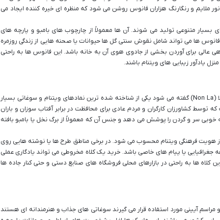
ور ملایم و رنگارنگ هزاران فانوس روشن می شود که منظره ای خیره کننده ایجاد می
ی بسیار متنوعی تولید می شوند. آن ها معمولاً از چارچوب های بامبو و پارچه های
انوس ها می تواند شامل نقوش سنتی گل ها حیوانات یا صحنه هایی از زندگی روزمره
ی عالی برای آوردن بخشی از جادوی هوی آن به خانه باشد. این فانوس ها به راحتی
زل یادآور زیبایی های ویتنام باشند.
کلاه مخروطی ویتنامی که در زبان محلی به آن نان لا (Non La) گفته می شود یکی از شناخته شده ترین نمادهای ویتنام و سوغاتی بسیار
ه توسط کشاورزان کارگران و مردم عادی برای محافظت در برابر آفتاب سوزان و باران
بی سر و گردن را پوشش می دهد و جنس آن که معمولاً از برگ نخل یا بامبو بافته
ز هویت فرهنگی ویتنام محسوب می شود. در برخی مناطق طرح ها یا نوشته هایی روی
 جغرافیایی یا پیام های خاصی باشد. خرید یک کلاه مخروطی می تواند یادگاری عملی
ین کلاه ها به راحتی در بازارهای محلی فروشگاه های صنایع دستی و حتی کنار جاده ها
مراسم آیینی مورد استفاده قرار می گیرند سوغاتی های جذاب و هنرمندانه ای هستند