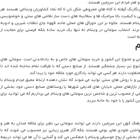
 هنر مردم این سرزمین هستند.
نگارنگ گرفته تا کلاه های مخروطی شکل نان لا که نماد کشاورزان ویتنامی هستند هر
ی با کیفیت بالا سرامیک ها و سفالینه های دست ساز نقاشی های سنتی و خوشنویسی
ام هستند. علاوه بر این خوراکی های محلی مانند قهوه چای تنقلات شیرین و ادویه
رند. انتخاب سوغاتی در ویتنام نه تنها یک خرید ساده بلکه فرصتی برای حمایت از
ه است.
م
 غنی و متنوع این کشور و خرید سوغاتی های خاص و به یادماندنی است. سوغاتی های
ر تنوع نیز بسیار چشمگیر هستند. از صنایع دستی که با ظرافت تمام ساخته شده اند تا
وت دارند هر کسی می تواند یادگاری مورد علاقه خود را پیدا کند.
یعی و با روش های سنتی تولید می شوند که نشان دهنده ارتباط عمیق مردم ویتنام با
 بازارهای محلی خیابان های قدیمی شهرها یا روستاهای صنایع دستی خود بخشی از
ی از محبوب ترین و شاخص ترین سوغاتی های ویتنام می پردازیم که می توانید برای
ن کشور را با خود به خانه ببرید.
هنگ کهن این سرزمین دارند می توانند سوغاتی بی نظیر برای علاقه مندان به هنر و
ی نواختن ملودی های بومی هستند بلکه آثار هنری زیبایی نیز محسوب می شوند که با
 بخشی از روح موسیقی ویتنام را منعکس می کند و آشنایی با آن ها می تواند دریچه