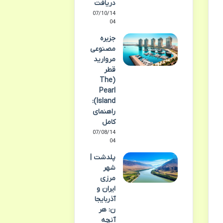
دریافت
07/10/14
04
جزیره
مصنوعی
مروارید
قطر
(The
Pearl
Island):
راهنمای
کامل
07/08/14
04
پلدشت |
شهر
مرزی
ایران و
آذربایجا
ن: هر
آنچه