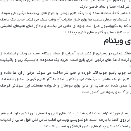
ی این کشور می باشند. این ماسک ها اغلب شخصیت های اساطیری حیوانات یا چهره
هر کدام معنا و نماد خاصی دارند.
 یا خمیر کاغذ ساخته شده و با رنگ های روشن و طرح های پیچیده تزئین می شوند.
و هنرمندان محلی ساعت ها برای خلق جزئیات آن وقت صرف می کنند. خرید یک ماسک
د که به دکوراسیون منزل شما جلوه ای خاص می بخشد و یادآور غنای هنرهای نمایشی
ای صنایع دستی و گالری های هنری پیدا کرد.
 ویتنام
 غذایی در بسیاری از کشورهای آسیایی از جمله ویتنام است. در ویتنام استفاده از
 گرفته تا غذاهای برنجی امری رایج است. خرید یک مجموعه چاپستیک زیبا و باکیفیت
د.
 چوب بامبو چوب لاک خورده یا حتی فلز ساخته می شوند. برخی از آن ها ساده و
 های ظریف نقاشی یا تزئینات مرواریدکاری شده به آثار هنری کوچکی تبدیل شده اند.
 بندی شده اند هدیه ای عالی برای دوستان و خانواده هستند. این سوغاتی کوچک
از آداب و رسوم این کشور است.
 هنری باستانی و بسیار مورد احترام است که ریشه در سنت های ادبی و فلسفی این کشور دارد. این هنر
 بر روی کاغذ یا پارچه است. خوشنویسی ویتنامی اغلب شامل نقل قول هایی از ادبیات
قی است که حامل پیام های عمیق فرهنگی و معنوی هستند.