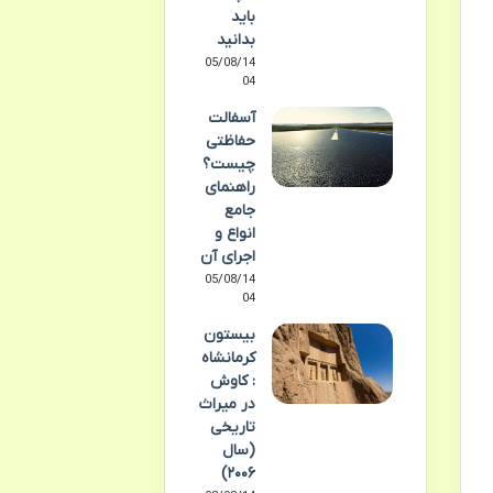
باید
بدانید
05/08/14
04
آسفالت
حفاظتی
چیست؟
راهنمای
جامع
انواع و
اجرای آن
05/08/14
04
بیستون
کرمانشاه
: کاوش
در میراث
تاریخی
(سال
۲۰۰۶)