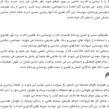
 را با زیبایی و قدرت خاصی بر روی سطح مورد نظر نقش می زنند. خرید یک اثر
ر باشد. می توانید آثار آماده را با مضامین مختلف پیدا کنید یا حتی از یک هنرمند
ویسی ویتنامی بنویسد. این آثار هنری نه تنها زیبایی بصری دارند بلکه حامل بخشی
بخش منزل یا محل کار شما باشند.
دانگ هو (Dong Ho Paintings) یکی از هنرهای سنتی و اصیل ویتنام هستند که در روستایی به همین نام در نزدیکی هانوی
 با استفاده از بلوک های چوبی و رنگ های طبیعی ساخته می شوند. مضامین نقاشی
وزمره روستایی حیوانات نمادهای خوش شانسی و فولکلور ویتنام است.
کاغذ مورد استفاده برای این نقاشی ها کاغذ سنتی ویتنامی به نام کاغذ Do است که از پوست درختان محلی تهیه می شود و دوام بالایی
ها و مواد معدنی استخراج می شوند که به نقاشی ها جلوه ای خاص و طبیعی می بخشند.
پیام های فرهنگی و اجتماعی نیز می باشند و اغلب برای تزئین منازل در طول تعطیلات
شی دانگ هو یادگاری اصیل و هنری از سنت های روستایی ویتنام است.
م
ن هنرمند اقوام مختلف این کشور به صورت دستی تولید می شوند از جمله زیباترین و
تنام سابقه ای طولانی دارد و هر منطقه یا قومیت سبک و نقوش خاص خود را دارد که
بر روی انواع پارچه ها مانند ابریشم کتان یا پنبه انجام می شوند.
 شامل گل ها حیوانات مناظر طبیعی صحنه هایی از زندگی روزمره یا نقوش هندسی
 ها در این آثار بسیار چشمگیر است. می توانید پارچه های گلدوزی شده را به صورت