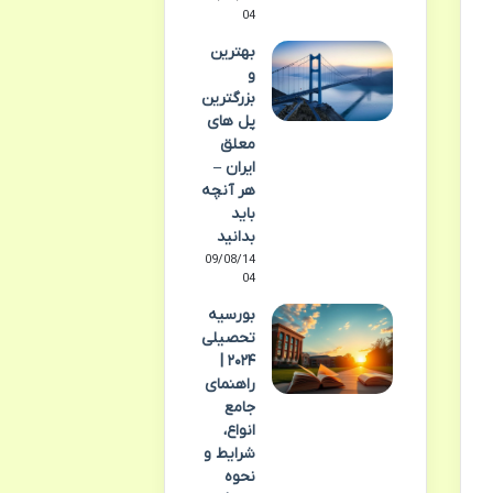
04
بهترین
و
بزرگترین
پل های
معلق
ایران –
هر آنچه
باید
بدانید
09/08/14
04
بورسیه
تحصیلی
۲۰۲۴ |
راهنمای
جامع
انواع،
شرایط و
نحوه