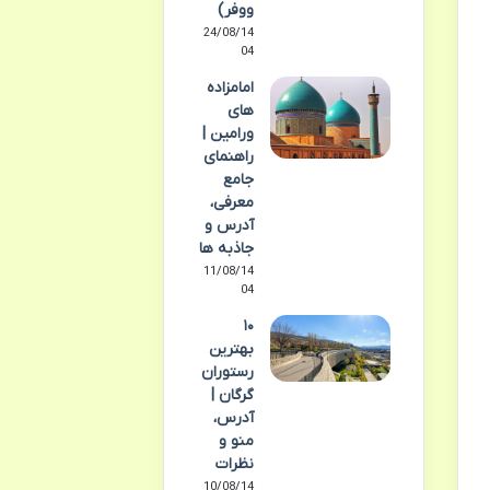
ووفر)
24/08/14
04
امامزاده
های
ورامین |
راهنمای
جامع
معرفی،
آدرس و
جاذبه ها
11/08/14
04
۱۰
بهترین
رستوران
گرگان |
آدرس،
منو و
نظرات
10/08/14