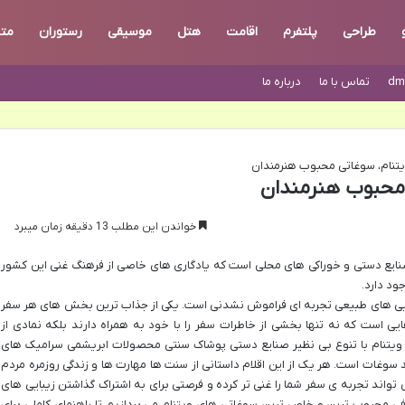
طراحی
پلتفرم
اقامت
هتل
موسیقی
رستوران
مت
dm
تماس با ما
درباره ما
تنام، سوغاتی محبوب هنرمندان
 محبوب هنرمندان
خواندن این مطلب 13 دقیقه زمان میبرد
نایع دستی و خوراکی های محلی است که یادگاری های خاصی از فرهنگ غنی این کشور
ود دارد.
بایی های طبیعی تجربه ای فراموش نشدنی است. یکی از جذاب ترین بخش های هر سفر
یی است که نه تنها بخشی از خاطرات سفر را با خود به همراه دارند بلکه نمادی از
یتنام با تنوع بی نظیر صنایع دستی پوشاک سنتی محصولات ابریشمی سرامیک های
سوغات است. هر یک از این اقلام داستانی از سنت ها مهارت ها و زندگی روزمره مردم
 تواند تجربه ی سفر شما را غنی تر کرده و فرصتی برای به اشتراک گذاشتن زیبایی های
رفی محبوب ترین و خاص ترین سوغاتی های ویتنام می پردازیم تا راهنمای کاملی برای