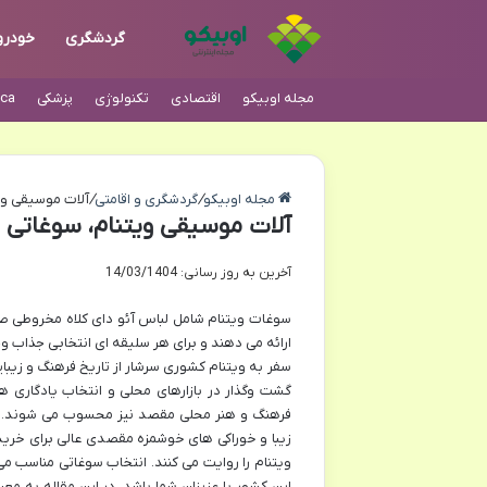
گردشگری
خودرو
مجله اوبیکو
اقتصادی
تکنولوژی
پزشکی
ca
مجله اوبیکو
/
گردشگری و اقامتی
/
آلات موسیقی وی
آلات موسیقی ویتنام، سوغاتی
آخرین به روز رسانی: 14/03/1404
سوغات ویتنام شامل لباس آئو دای کلاه مخروطی ص
ارائه می دهند و برای هر سلیقه ای انتخابی جذاب وج
سفر به ویتنام کشوری سرشار از تاریخ فرهنگ و زی
گشت وگذار در بازارهای محلی و انتخاب یادگاری ها
فرهنگ و هنر محلی مقصد نیز محسوب می شوند. و
زیبا و خوراکی های خوشمزه مقصدی عالی برای خرید 
ویتنام را روایت می کنند. انتخاب سوغاتی مناسب می
این کشور با عزیزان شما باشد. در این مقاله به مع