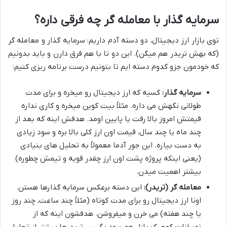
سرمایه گذار با معامله گر چه فرقی داره؟
توی بازار ارز دیجیتال، دو دسته آدم داریم: سرمایه گذار و معامله گر
(که بهش تریدر هم میگن). این دو تا با هم فرق دارن و باید بدونیم
که خودمون جزو کدوم دسته ایم تا بتونیم درست برنامه ریزی کنیم:
سرمایه گذار:
کسیه که ارز دیجیتال رو میخره و برای مدت
طولانی نگهش می داره. مثلاً بیت کوین میخره و کاری نداره
قیمتش امروز بالا رفت یا پایین اومد. هدفش اینه که بعد از
چند ماه یا چند سال، قیمت اون ارز کلی بالا بره و سود زیادی
به دست بیاره. این جور آدما معمولاً به تحلیل های بنیادی
(یعنی اینکه پروژه پشت اون ارز چقدر قویه و تیمش چطوره)
بیشتر اهمیت میدن.
معامله گر (تریدر):
این دسته برعکس سرمایه گذارها هستن.
اونا ارز دیجیتال رو برای مدت کوتاه (مثلاً چند ساعت، چند روز
یا چند هفته) می خرن و میفروشن. هدفشون اینه که از