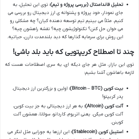
تحلیل فاندامنتال (بررسی پروژه و تیم):
توی این تحلیل، به
جای نمودار، خود پروژه و پشتوانه ی ارز دیجیتال رو بررسی می
کنیم. مثلاً می بینیم تیم توسعه دهنده کیان؟ چه مشکلی رو
می خوان حل کنن؟ تکنولوژیشون چیه؟ نقشه راهشون چیه؟
این روش برای سرمایه گذارها که دید بلندمدت دارن، حیاتیه.
چند تا اصطلاح کریپتویی که باید بلد باشی!
توی این بازار، مثل هر جای دیگه ای، یه سری اصطلاحات هست که
لازمه باهاشون آشنا بشیم:
بیت کوین (Bitcoin – BTC):
اولین و بزرگترین ارز دیجیتال.
پدر کریپتو!
آلت کوین (Altcoin):
به هر ارز دیجیتالی به جز بیت کوین،
آلت کوین میگن. یعنی اتریوم، کاردانو، سولانا، همشون آلت
کوینن.
استیبل کوین (Stablecoin):
این ارزها یه جورایی مثل لنگر می