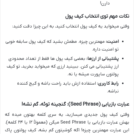
دارن!
نکات مهم توی انتخاب کیف پول
وقتی میخواید یه کیف پول انتخاب کنید، به این چیزا دقت کنید:
امنیت:
مهمترین چیزه. مطمئن بشید که کیف پول سابقه خوبی
تو امنیت داره.
پشتیبانی از ارزها:
بعضی کیف پول ها فقط از تعداد محدودی
ارز پشتیبانی می کنن. ببینید ارزی که میخواید بخرید، تو کیف
پولتون ساپورت میشه یا نه.
رابط کاربری:
استفاده ازش باید راحت باشه و گیج کننده
نباشه.
عبارت بازیابی (Seed Phrase): گنجینه توئه، گم نشه!
وقتی کیف پول جدیدی میسازید، یه سری کلمه بهتون میده که
بهش عبارت بازیابی یا Seed Phrase میگن (معمولاً ۱۲ یا ۲۴ کلمه).
این عبارت مهمترین چیزه! اگه گوشیتون گم بشه، کیف پولتون پاک