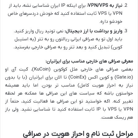
نیاز به VPN/VPS:
برای اینکه IP ایران شناسایی نشه، باید از
VPN یا VPS ثابت استفاده کنید که خودش دردسرهای خاص
خودشو داره.
واریز و برداشت با ارز دیجیتال:
نمی تونید ریال واریز کنید.
باید اول تو یه صرافی ایرانی ریالتون رو به تتر (یه استیبل
کوین) تبدیل کنید و بعد تتر رو به صرافی خارجی بفرستید.
معرفی صرافی های خارجی مناسب برای ایرانیان:
بعضی صرافی های خارجی مثل کوکوین (KuCoin)، گیت آی او
(Gate.io) و کوین اکس (CoinEx) تا الان برای ایرانیان (با یا بدون
نیاز به احراز هویت کامل) مناسب تر بودن. اما باید همیشه
حواستون باشه که سیاست های این صرافی ها ممکنه هر لحظه
تغییر کنه. اگه خواستید تو این صرافی ها فعالیت کنید، حتماً از
VPN یا VPS با IP ثابت استفاده کنید تا شناسایی نشید. ولی باز
هم ریسک هست.
مراحل ثبت نام و احراز هویت در صرافی