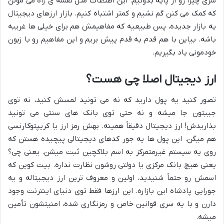
سری چیزا رو از پایه بدونیم. این اطلاعات مثل نقشه ی راه می مونن
که کمک می کنن گم نشیم و کمتر اشتباه کنیم. بازار ارزهای دیجیتال
یه بازار جدیده، پس طبیعیه که مفاهیمش هم برای خیلی ها غریبه
باشه. بیاین با هم قدم به قدم پیش بریم و این مفاهیم رو با زبون
خودمونی یاد بگیریم.
ارز دیجیتال اصلا چی هست؟
تصور کنید یه پول دارید که نه می تونید لمسش کنید، نه توی
جیبتون جا میشه و نه حتی توی بانک های سنتی می تونید
بذاریدش! ارز دیجیتال دقیقاً همینه. بهش رمز ارز یا کریپتوکارنسی
هم میگن. این پول ها یه جور کدهای دیجیتالی پیچیده هستن که
روی یه سیستم غیرمتمرکز به اسم بلاکچین ثبت میشن. یعنی چی؟
یعنی هیچ بانک مرکزی یا دولتی روشون نظارت نداره. بیت کوین که
اسمش رو حتماً شنیدید، اولین و معروف ترین ارز دیجیتاله و یه
جورایی پادشاه این بازاره. این ارزها فقط توی دنیای اینترنت وجود
دارن و با یه سری قوانین خاص و رمزنگاری شده، امنیتشون تأمین
میشه.