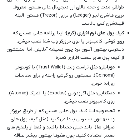
طولانی مدت و حجم بالای ارز دیجیتال عالی هستن. معروف
ترین هاشون لجر (Ledger) و ترزور (Trezor) هستن. البته
قیمتشون کمی بالاست.
کیف پول های نرم افزاری (گرم):
اینا برنامه هایی هستن که
روی گوشی، کامپیوتر یا توی مرورگر وب شما نصب میشن.
دسترسی بهشون آسون تره چون همیشه آنلاینن، اما امنیتشون
از کیف پول های سخت افزاری کمتره.
موبایلی:
مثل تراست ولت (Trust Wallet) یا کوینومی
(Coinomi). نصبشون رو گوشی راحته و برای معاملات
روزانه خوبن.
دسکتاپی:
مثل اگزودوس (Exodus) یا اتمیک (Atomic).
روی کامپیوتر نصب میشن.
تحت وب:
اینا کیف پول هایی هستن که از طریق مرورگر
وب بهشون دسترسی پیدا می کنید (مثل کیف پول های
صرافی ها). باید خیلی محتاط باشید و فقط از پلتفرم های
معتبر استفاده کنید، چون هکرها بهشون بیشتر علاقه