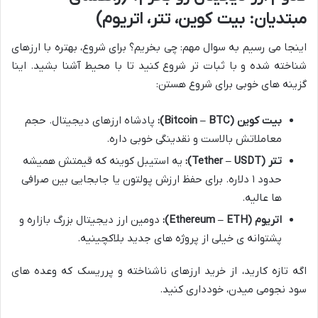
مبتدیان: بیت کوین، تتر، اتریوم)
اینجا می رسیم به سوال مهم: چی بخریم؟ برای شروع، بهتره با ارزهای
شناخته شده و با ثبات تر شروع کنید تا با محیط آشنا بشید. اینا
گزینه های خوبی برای شروع هستن:
بیت کوین (Bitcoin – BTC):
پادشاه ارزهای دیجیتال. حجم
معاملاتش بالاست و نقدینگی خوبی داره.
تتر (Tether – USDT):
یه استیبل کوینه که قیمتش همیشه
حدود ۱ دلاره. برای حفظ ارزش پولتون یا جابجایی بین صرافی
ها عالیه.
اتریوم (Ethereum – ETH):
دومین ارز دیجیتال بزرگ بازاره و
پشتوانه ی خیلی از پروژه های جدید بلاکچینیه.
اگه تازه کارید، از خرید ارزهای ناشناخته و پرریسک که وعده های
سود نجومی میدن، خودداری کنید.