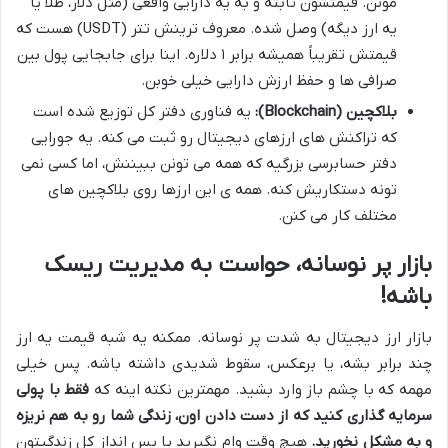
مونن. قیمتشون ثابته و به یه دارایی واقعی (مثل دلار، طلا یا
یه ارز دیگه) وصل شده. معروف ترینش تتر (USDT) هست که
قیمتش تقریباً همیشه برابر ۱ دلاره. اینا برای جابجایی پول بین
صرافی ها و حفظ ارزش دارایی خیلی خوبن.
بلاکچین (Blockchain):
یه فناوری دفتر کل توزیع شده است
که تراکنش های ارزهای دیجیتال رو ثبت می کنه. یه جورایی
دفتر حسابرسی بزرگیه که همه می تونن ببیننش، اما کسی نمی
تونه دستکاریش کنه. همه ی این ارزها روی بلاکچین های
مختلف کار می کنن.
بازار پر نوسانه، حواست به مدیریت ریسک
باشه!
بازار ارز دیجیتال به شدت پر نوسانه. ممکنه یه شبه قیمت یه ارز
چند برابر بشه، یا برعکس، سقوط شدیدی داشته باشه. پس خیلی
مهمه که با چشم باز وارد بشید. مهمترین نکته اینه که
فقط با پولی
سرمایه گذاری کنید که از دست دادن اون، زندگی شما رو به هم نریزه
و به مشکل نخورید.
هیچ وقت وام نگیرید یا پس انداز کل زندگیتون