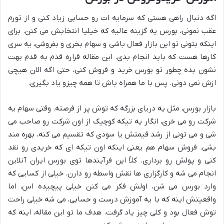
اگه دنبال راهی هستی که سرمایه ات رو حسابی زیاد کنی و از تورم
عقب نمونی، بورس یه گزینه عالیه که خیلیا انتخابش می کنن. برای
اینکه بتونی تو این بازار فعال باشی و سهام بخری و بفروشی، یه سری
کارها هست که باید انجام بدی. این مقاله قراره قدم به قدم بهت
نشون بده چطور تو بورس خرید و فروش کنی، حتی اگه الان هیچی
ازش نمی دونی. پس با ما همراه باش تا همه چیزو یاد بگیری.
بازار بورس، مثل یه دریای بزرگه که توش پر از فرصته. وقتی سهام یه
شرکت رو می خری، انگار یه تیکه کوچیک از اون شرکت رو صاحب می
شی و می تونی از رشد قیمتش یا سودی که تقسیم می کنه، بهره مند
بشی. فروش سهام هم یعنی اینکه اون تیکه ای که خریدی رو نقد
کنی و پولش رو برداری. کلاً این فرآیندها توی بورس ایران آنلاین
انجام می شه و کارگزاری ها نقش واسطه رو دارن. خیلی از کسایی که
وارد بورس می شن، اولش فکر می کنن خیلی پیچیده اس، اما
واقعیتش اینه که با یه آموزش درست و حسابی، می شه خیلی راحت
توش فعال بود و کلی چیز یاد گرفت. هدف ما تو این مقاله، اینه که