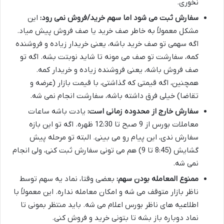
نخوری.
سفارش ثبت می شود اما سهم خرید/فروش نمی رود:
این
مشکل معمولاً به خاطر صف خرید یا صف فروش پیش میاد.
اگه سهمی تو صف خرید باشه، یعنی خریدار زیاده و فروشنده
کمه، سفارشت تو صف می مونه تا شاید نوبتت بشه. اگه تو
صف فروش باشه، یعنی فروشنده زیاده و خریدار کمه.
همچنین، اگه قیمتی که گذاشتی، با قیمت بازار (عرضه و
تقاضا) خیلی فرق داشته باشه، سفارشت انجام نمی شه.
سفارش خارج از محدوده زمانی است:
یادت باشه ساعات
معاملات بورس از 9 صبح تا 12:30 ظهره. اگه تو این بازه
سفارش ندی، این پیام رو می بینی. البته تو مرحله پیش
گشایش (8:45 تا 9) هم می تونی سفارش ثبت کنی، ولی انجام
نمی شه.
ممنوع المعامله بودن سهم:
بعضی وقتا، نماد یه سهم توسط
ناظر بازار متوقف می شه و امکان معامله نداره. این معمولاً با
اطلاعیه های ناظر بورس اعلام می شه. باید منتظر بمونی تا
نماد دوباره باز بشه تا بتونی خرید و فروش کنی.