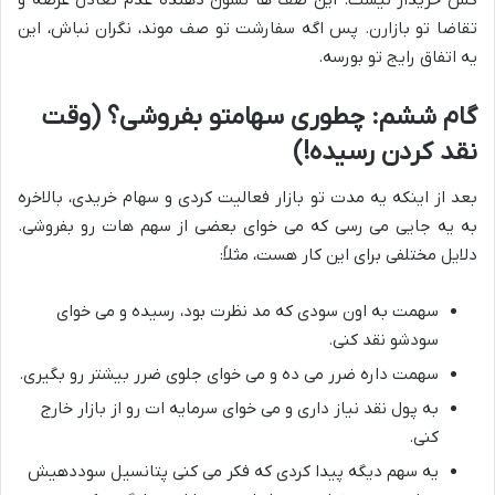
کس خریدار نیست. این صف ها نشون دهنده عدم تعادل عرضه و
تقاضا تو بازارن. پس اگه سفارشت تو صف موند، نگران نباش، این
یه اتفاق رایج تو بورسه.
گام ششم: چطوری سهامتو بفروشی؟ (وقت
نقد کردن رسیده!)
بعد از اینکه یه مدت تو بازار فعالیت کردی و سهام خریدی، بالاخره
به یه جایی می رسی که می خوای بعضی از سهم هات رو بفروشی.
دلایل مختلفی برای این کار هست، مثلاً:
سهمت به اون سودی که مد نظرت بود، رسیده و می خوای
سودشو نقد کنی.
سهمت داره ضرر می ده و می خوای جلوی ضرر بیشتر رو بگیری.
به پول نقد نیاز داری و می خوای سرمایه ات رو از بازار خارج
کنی.
یه سهم دیگه پیدا کردی که فکر می کنی پتانسیل سوددهیش