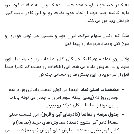
یه کادر جستجو بالای صفحه هست که کنارش یه علامت ذره بین
داره. کافیه چند حرف از نماد مورد نظرت رو تو این کادر تایپ کنی،
خودش پیداش می کنه.
مثلاً اگه دنبال سهام شرکت ایران خودرو هستی، می تونی خودرو رو
سرچ کنی و نماد مربوطه رو پیدا کنی.
وقتی روی نماد سهم کلیک می کنی، کلی اطلاعات ریز و درشت از اون
سهم برات نمایش داده می شه. این اطلاعات رو دست کم نگیر! حتماً
قبل از هر خریدی، این بخش ها رو حسابی چک کن:
مشخصات اصلی نماد:
اینجا می تونی قیمت پایانی روز، دامنه
نوسان روزانه (یعنی اینکه سهم امروز تا چقدر می تونه بالا یا
پایین بره) و اطلاعات کلی دیگه رو ببینی.
جدول عرضه و تقاضا (کادرهای آبی و قرمز):
این قسمت خیلی
مهمه! کادر آبی نشون دهنده سفارش های خرید (تقاضا) و
کادر قرمز نشون دهنده سفارش های فروش (عرضه) هست. می