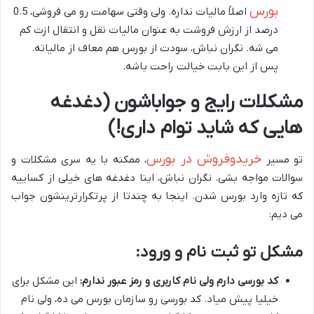
بورس
اصلاً مالیات نداره. ولی وقتی سهامت رو می فروشی، 0.5
درصد از ارزش فروشت به عنوان مالیات نقل و انتقال ازت کم
می شه. نگران نباش، سودت از بورس هم معاف از مالیاته.
پس از این بابت خیالت راحت باشه.
مشکلات رایج و جواباشون (دغدغه
هایی که شاید توام داری!)
خریدوفروش در بورس
تو مسیر
، ممکنه با یه سری مشکلات و
سوالات مواجه بشی. نگران نباش، اینا دغدغه های خیلی از کساییه
که تازه وارد بورس شدن. اینجا به چندتا از پرتکرارترینشون جواب
می دیم:
مشکل تو ثبت نام و ورود:
کد بورسی دارم ولی نام کاربری و رمز عبور ندارم:
این مشکل برای
خیلیا پیش میاد. کد بورسی رو سازمان بورس می ده، ولی نام