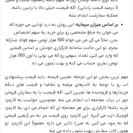
5 درصد قیمت پایانی). اگه قیمتت خیلی بالا یا پایین باشه،
ممکنه سفارشت انجام نشه.
بر اساس میزان سرمایه:
این روش به درد اونایی می خوره که
می خوان یه مبلغ مشخصی رو برای خرید یه سهم اختصاص
بدن. مثلاً می گی من می خوام 500 هزار تومن سهم فولاد مبارکه
بخرم. تو این حالت، سامانه کارگزاری خودش بر اساس قیمتی
که وارد می کنی، تعداد سهمی رو که می تونی با اون 500 هزار
تومن بخری، حساب می کنه و بهت نشون می ده.
مهم ترین بخش تو این مرحله، تعیین قیمته. باید قیمت پیشنهادی
ات رو با توجه به کادرهای عرضه و تقاضا و قیمت های دیگه
خریدارها و فروشنده ها تعیین کنی. اگه قیمتت با یه سفارش فروش
جور در بیاد، معامله ات انجام می شه. همچنین، حواست به کارمزد
خرید باشه! کارگزاری برای هر معامله ای که انجام می دی، یه کارمزد
کوچیک ازت می گیره. این کارمزد روی قیمت سر به سر (یعنی قیمتی
که نه سود می کنی نه ضرر) تاثیر می ذاره. معمولاً این کارمزد تو
همون کادر سفارش بهت نشون داده می شه.