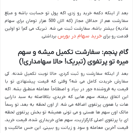
بعد از اینکه دکمه خرید رو زدی، اگه پول تو حسابت باشه و مبلغ
سفارشت هم از حداقل مجاز (که الان 500 هزار تومان برای سهام
عادیه) بیشتر باشه، سفارشت ثبت می شه. تبریک می گم! تو اولین
خرید سهام در بورس
قدمت رو برای
برداشتی.
گام پنجم: سفارشت تکمیل میشه و سهم
میره تو پرتفوی (تبریک! حالا سهامداری!)
بعد از اینکه سفارشت رو ثبت کردی، حالا نوبت تکمیل شدنه. کی
سفارش خریدت کامل می شه؟ وقتی که قیمت پیشنهادی تو با
قیمت یه فروشنده جور در بیاد و اصطلاحاً معامله منطبق بشه. اگه
این اتفاق بیفته، سهم هایی که خریدی، بلافاصله به سبد دارایی
هات یا همون پرتفوی اضافه می شه. از اون لحظه به بعد، تو رسماً
مالک اون سهم ها هستی و می تونی همیشه تو بخش پرتفوی لحظه
ای یا پرتفوی اصلی کارگزاریت، سهم های خریداری شده، قیمت خرید،
قیمت آخرین معامله و سود و زیانت رو ببینی. این حس مالکیت و