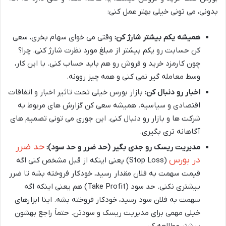
بدونی، می تونی خیلی بهتر عمل کنی:
همیشه یکم بیشتر شارژ کن:
وقتی می خوای سهام بخری، سعی
کن حسابت رو یکم بیشتر از مبلغ مورد نظرت شارژ کنی. چرا؟
چون کارمزد خرید و فروش رو هم باید حساب کنی. با این کار،
وسط معامله گیر نمی کنی و همه چیز روونه.
اخبار رو دنبال کن:
بازار بورس خیلی تحت تاثیر اخبار و اتفاقات
اقتصادی و سیاسیه. همیشه سعی کن گزارش های مربوط به
شرکت ها و بازار رو دنبال کنی. این جوری می تونی تصمیم های
آگاهانه تری بگیری.
حد ضرر
مدیریت ریسک رو جدی بگیر (حد ضرر و حد سود):
در بورس
(Stop Loss) یعنی اینکه از قبل مشخص کنی اگه
قیمت سهمت به فلان مقدار رسید، خودکار فروخته بشه تا ضرر
بیشتری نکنی. حد سود (Take Profit) هم یعنی اینکه اگه
سهمت به فلان سود رسید، خودکار فروخته بشه. اینا ابزارهای
خیلی مهمی برای مدیریت ریسک و سودتن. حتماً راجع بهشون