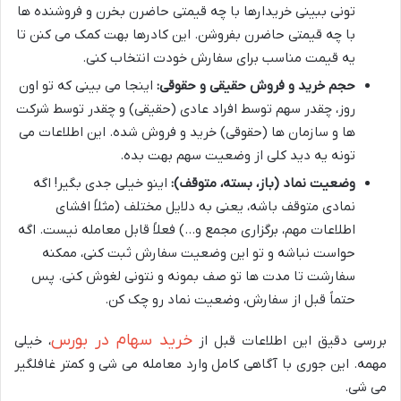
تونی ببینی خریدارها با چه قیمتی حاضرن بخرن و فروشنده ها
با چه قیمتی حاضرن بفروشن. این کادرها بهت کمک می کنن تا
یه قیمت مناسب برای سفارش خودت انتخاب کنی.
حجم خرید و فروش حقیقی و حقوقی:
اینجا می بینی که تو اون
روز، چقدر سهم توسط افراد عادی (حقیقی) و چقدر توسط شرکت
ها و سازمان ها (حقوقی) خرید و فروش شده. این اطلاعات می
تونه یه دید کلی از وضعیت سهم بهت بده.
وضعیت نماد (باز، بسته، متوقف):
اینو خیلی جدی بگیر! اگه
نمادی متوقف باشه، یعنی به دلایل مختلف (مثلاً افشای
اطلاعات مهم، برگزاری مجمع و…) فعلاً قابل معامله نیست. اگه
حواست نباشه و تو این وضعیت سفارش ثبت کنی، ممکنه
سفارشت تا مدت ها تو صف بمونه و نتونی لغوش کنی. پس
حتماً قبل از سفارش، وضعیت نماد رو چک کن.
خرید سهام در بورس
بررسی دقیق این اطلاعات قبل از
، خیلی
مهمه. این جوری با آگاهی کامل وارد معامله می شی و کمتر غافلگیر
می شی.