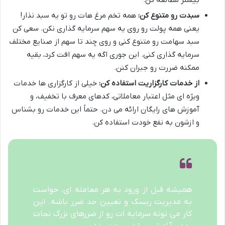
بیشتر مطالعه کن.
سبدت رو متنوع کن:
همه تخم مرغ هات رو تو یه سبد نذار!
یعنی همه پولت رو روی یه سهم سرمایه گذاری نکن. سعی کن
سبد سهامت رو متنوع کنی و روی چند تا سهم از صنایع مختلف
سرمایه گذاری کنی. این جوری اگه یه سهم افت کرد، بقیه
ممکنه ضررت رو جبران کنن.
از خدمات کارگزاریت استفاده کن:
خیلی از کارگزاری ها خدمات
ویژه ای مثل اعتبار معاملاتی، کدهای معرف با تخفیف، و
آموزش های رایگان ارائه می دن. حتماً این خدمات رو بشناس
و ازشون به نفع خودت استفاده کن.
همیشه قبل از ورود به هر معامله ای، حواست
به مدیریت ریسک و تعیین حد ضرر باشه. این
کار می تونه سرمایه ات رو از ضررهای بزرگ نجات