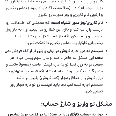
کاربری و رمز عبور رو کارگزاریت بهت می ده. باید با کارگزاری که
توش ثبت نام کردی (مثلاً مفید، آگاه یا کاریزما) تماس بگیری
و ازشون نام کاربری و رمز عبورت رو بگیری.
نام کاربری/رمز عبور اشتباه است:
اگه مطمئنی که اطلاعاتت رو
درست وارد می کنی و بازم این خطا رو می بینی، اول یه بار رمز
عبورت رو ریست کن. اگه باز هم مشکل حل نشد، باید با
پشتیبانی کارگزاریت تماس بگیری تا کمکت کنن.
سیستم به من اجازه فروش در نرخی پایین تر از کف فروش نمی
دهد:
این مشکل به خاطر دامنه نوسان سهم پیش میاد. هر
سهمی تو یه روز، فقط تو یه بازه قیمتی خاصی (معمولاً مثبت و
منفی 5 درصد) می تونه معامله بشه. اگه قیمت پیشنهادی تو
برای فروش، از حداقل مجاز (کف فروش) پایین تر باشه،
سیستم اجازه ثبت نمی ده. باید قیمتت رو تو بازه مجاز روز
تنظیم کنی.
مشکل تو واریز و شارژ حساب:
پول به حساب کارگزاری واریز شده اما در قدرت خرید نمایش