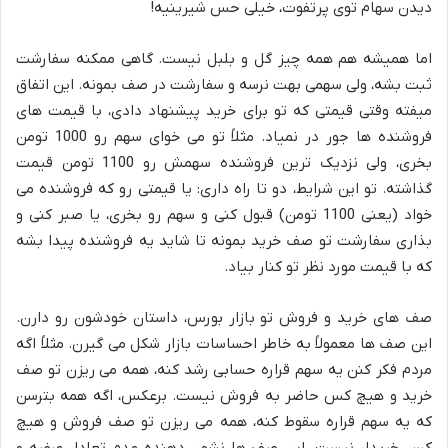
دیدن سهام توی پرتفوت، خیلی حس شیرینیه!
اما همیشه هم همه چیز گل و بلبل نیست. گاهی ممکنه سفارشت
ثبت بشه، ولی سهمی بهت نرسه و سفارشت در صف بمونه. این اتفاق
میفته وقتی قیمتی که تو برای خرید پیشنهاد دادی، با قیمت های
فروشنده ها جور در نمیاد. مثلاً تو می خوای سهم رو 1000 تومن
بخری، ولی نزدیک ترین فروشنده سهمش رو 1100 تومن قیمت
گذاشته. تو این شرایط، دو تا راه داری: یا قیمتی رو که فروشنده می
خواد (یعنی 1100 تومن) قبول کنی و سهم رو بخری، یا صبر کنی و
بذاری سفارشت تو صف خرید بمونه تا شاید یه فروشنده پیدا بشه
که با قیمت مورد نظر تو کنار بیاد.
صف های خرید و فروش تو بازار بورس، داستان خودشون رو دارن.
این صف ها معمولاً به خاطر احساسات بازار شکل می گیرن. مثلاً اگه
مردم فکر کنن یه سهم قراره حسابی رشد کنه، همه می ریزن تو صف
خرید و هیچ کس حاضر به فروش نیست. برعکس، اگه همه بترسن
که یه سهم قراره سقوط کنه، همه می ریزن تو صف فروش و هیچ