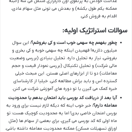
عدالتت خودش به پرتفوی اون کارگزاری منتقل می شه (البته
ممکنه یکم طول بکشه) و بعدش می تونی مثل سهام عادی،
اقدام به فروش کنی.
سوالات استراتژیک اولیه:
چطور بفهمم چه سهمی خوب است و کی بفروشم؟:
این سوال
میلیون دلاریه! فهمیدن اینکه چه سهمی خوبه و کی بخری و
بفروشی، نیاز به تحلیل داره. تحلیل بنیادی (بررسی وضعیت
مالی شرکت) و تحلیل تکنیکال (بررسی نمودار قیمت و حجم
معاملات) دو تا از ابزارهای اصلی هستن. این مبحث خیلی
گسترده اس و باید براش مطالعه کنی. خیلیا از کارشناسای
خبره کمک می گیرن یا تو دوره های آموزشی شرکت می کنن.
آیا بعد از دریافت کد بورسی باید امتحان بدهم یا محدودیت
معامله دارم؟:
خبر خوب اینه که دیگه لازم نیست برای ورود به
بورس امتحان خاصی بدی! اما یه محدودیت کوچیک هست: تو
ماه اولی که کد بورسی می گیری، برای بعضی از سهام ها (مثل
اوراق تسهیلات مسکن) ممکنه محدودیت معامله داشته باشی،