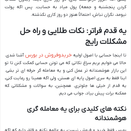
کردن پنجشنبه و جمعه) پول میاد به حسابت. پس اگه پولت
نیومد، نگران نباش، احتمالاً هنوز دو روز کاری نگذشته.
یه قدم فراتر: نکات طلایی و راه حل
مشکلات رایج
خریدوفروش در بورس
تا اینجا حسابی با اصول اولیه
آشنا شدی.
حالا می خوایم بریم سراغ نکاتی که می تونن حسابی کمکت کنن تا تو
این بازار هوشمندانه تر عمل کنی و یه معامله گر حرفه ای تر بشی.
اینا فقط یه سری اصول پایه ای هستن، ولی اگه همینا رو رعایت کنی،
یه قدم از خیلی ها جلوتری. همچنین، به سوالات و مشکلاتی که
ممکنه برات پیش بیاد، جواب می دیم.
نکته های کلیدی برای یه معامله گری
هوشمندانه
بورس فقط خرید و فروش نیست، یه عالمه نکته و قلق داره که اگه