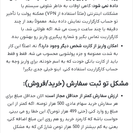
داده نمی شود:
گاهی اوقات به خاطر شلوغی سیستم یا
مشکلات اینترنتی (مثلاً استفاده از VPN) ممکنه پولت با تأخیر
تو حساب کارگزاریت نمایش داده بشه. معمولاً بعد از چند
دقیقه یا چند ساعت درست می شه. اگه طولانی شد، با
کارگزاریت تماس بگیر و شماره پیگیری واریز رو بهشون بده.
امکان واریز از کارت شخص دیگر وجود دارد؟:
نه، اصلاً! این کار
به شدت ممنوعه و جزء پولشویی محسوب می شه. فقط و فقط
باید از کارت بانکی خودت که به اسم خودته، برای واریز وجه به
حساب کارگزاریت استفاده کنی. اینو خیلی جدی بگیر!
مشکل تو ثبت سفارش (خرید/فروش):
ارزش سفارش کمتر از حداقل مجاز است:
الان حداقل مبلغ برای
هر سفارش خرید سهام عادی، 500 هزار تومنه. اگه کمتر از این
مبلغ رو وارد کنی (حتی 499 هزار تومن!)، این خطا رو می بینی.
حواست باشه که کارمزد خرید رو هم روی این مبلغ اضافه کنی،
یعنی یه کم بیشتر از 500 هزار تومن شارژ کن که به مشکل