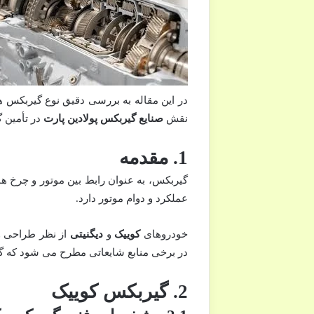
در این مقاله به بررسی دقیق نوع گیربکس ه
نقش
صنایع گیربکس پولادین پارت
در تأمین 
1. مقدمه
گیربکس، به عنوان رابط بین موتور و چرخ ها،
عملکرد و دوام موتور دارد.
خودروهای
کوییک
و
دیگنیتی
از نظر طراحی و 
در برخی منابع شایعاتی مطرح می شود که گی
2. گیربکس کوییک