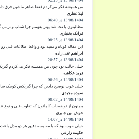
13/08/1404 در 02:25
ف
ت
من همیشه فکر می‌کردم فقط ظاهر ماشین فرق داره
:
لیلا غفاری
گ
ف
13/08/1404 در 06:40
ت
مطالبتون باعث شد بهتر بفهمم چرا شتاب و نرمی گی
:
فرانک بختیاری
گ
13/08/1404 در 08:25
ف
ت
این مقاله کوتاه و مفید بود و واقعا اطلاعات فنی رو 
:
ابراهیم غنی زاده
گ
13/08/1404 در 20:57
ف
ت
خیلی جالب بود چون من همیشه فکر می‌کردم گیربکس
:
فرید عکاشه
گ
14/08/1404 در 06:56
ف
ت
خیلی خوب توضیح دادین که چرا گیربکس کوییک ساده‌
:
سوده مجیدی
گ
14/08/1404 در 08:02
ف
ت
ممنون از توضیحات کاملتون که تفاوت فنی و نوع عم
:
خوش بین جابری
گ
14/08/1404 در 14:07
ف
ت
خیلی خوب بود که با مقایسه دقیق هر دو مدل باعث 
:
حکیمه زارعی
گ