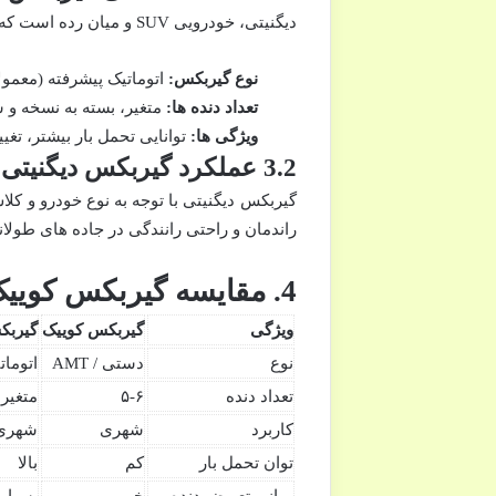
دیگنیتی، خودرویی SUV و میان رده است که با هدف راندمان بالا و راحتی در سفرهای طولانی طراحی شده است. گیربکس دیگنیتی دارای ویژگی های زیر است:
نوع گیربکس:
اتوماتیک پیشرفته (معمولاً CVT یا T
تعداد دنده ها:
متغیر، بسته به نسخه و س
ویژگی ها:
توانایی تحمل بار بیشتر، ت
3.2 عملکرد گیربکس دیگنیتی
راندمان و راحتی رانندگی در جاده های طول
4. مقایسه گیربکس کوییک و دیگنیتی
ویژگی
گیربکس کوییک
گیربک
نوع
دستی / AMT
اتوماتیک
تعداد دنده
۵-۶
متغیر
کاربرد
شهری
شهری 
توان تحمل بار
کم
بالا