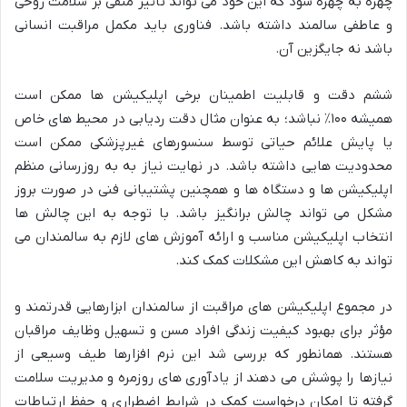
چهره به چهره شود که این خود می تواند تأثیر منفی بر سلامت روحی
و عاطفی سالمند داشته باشد. فناوری باید مکمل مراقبت انسانی
باشد نه جایگزین آن.
ششم دقت و قابلیت اطمینان برخی اپلیکیشن ها ممکن است
همیشه ۱۰۰٪ نباشد؛ به عنوان مثال دقت ردیابی در محیط های خاص
یا پایش علائم حیاتی توسط سنسورهای غیرپزشکی ممکن است
محدودیت هایی داشته باشد. در نهایت نیاز به به روزرسانی منظم
اپلیکیشن ها و دستگاه ها و همچنین پشتیبانی فنی در صورت بروز
مشکل می تواند چالش برانگیز باشد. با توجه به این چالش ها
انتخاب اپلیکیشن مناسب و ارائه آموزش های لازم به سالمندان می
تواند به کاهش این مشکلات کمک کند.
در مجموع اپلیکیشن های مراقبت از سالمندان ابزارهایی قدرتمند و
مؤثر برای بهبود کیفیت زندگی افراد مسن و تسهیل وظایف مراقبان
هستند. همانطور که بررسی شد این نرم افزارها طیف وسیعی از
نیازها را پوشش می دهند از یادآوری های روزمره و مدیریت سلامت
گرفته تا امکان درخواست کمک در شرایط اضطراری و حفظ ارتباطات