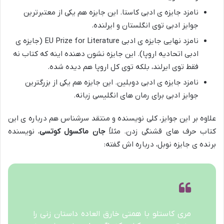
نامزد جایزه ی ادبی کاستا. این جایزه هم یکی از معتبرترین
جوایز ادبی توی انگلستان و ایرلنده.
نامزد نهایی جایزه ی ادبی EU Prize for Literature (جایزه ی
ادبی اتحادیه اروپا). این جایزه نشون دهنده اینه که کتاب نه
فقط توی ایرلند، بلکه توی کل اروپا هم دیده شده.
نامزد جایزه ی ادبی دوبلین. این جایزه هم یکی از بزرگترین
جوایز ادبی برای رمان های انگلیسی زبانه.
علاوه بر این جوایز، کلی نویسنده و منتقد سرشناس هم درباره ی این
کتاب حرف های قشنگی زدن. مثلاً
جان ماکسول کوتسی
، نویسنده
برنده ی جایزه نوبل، درباره اش گفته:
مری کاستلو با همتی خارق العاده داستان زنی را