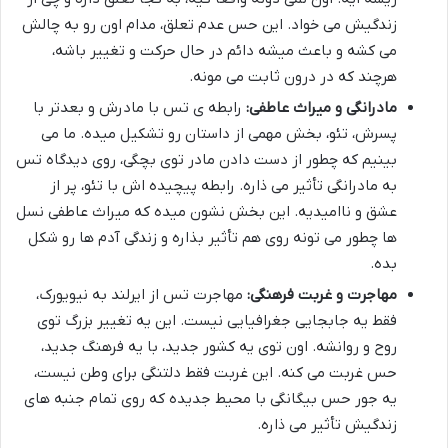
زندگیش می خواد. این حس عدم تعلق، مدام اون رو به چالش
می کشه و باعث میشه دائم در حال حرکت و تغییر باشه،
هرچند که در درون ثابت می مونه.
مادرانگی و میراث عاطفی:
رابطه ی تس با مادرش و بعدتر با
پسرش، تئو، بخش مهمی از داستان رو تشکیل میده. ما می
بینیم که چطور از دست دادن مادر توی بچگی، روی دیدگاه تس
به مادرانگی تأثیر می ذاره. رابطه پیچیده اش با تئو، پر از
عشق و ناامیدیه. این بخش نشون میده که میراث عاطفی نسل
ها چطور می تونه روی هم تأثیر بذاره و زندگی آدم ها رو شکل
بده.
مهاجرت و غربت فرهنگی:
مهاجرت تس از ایرلند به نیویورک،
فقط یه جابجایی جغرافیایی نیست. این یه تغییر بزرگ توی
روح و روانشه. اون توی یه کشور جدید، با یه فرهنگ جدید،
حس غربت می کنه. این غربت فقط دلتنگی برای وطن نیست،
یه جور حس بیگانگی با محیط جدیده که روی تمام جنبه های
زندگیش تأثیر می ذاره.