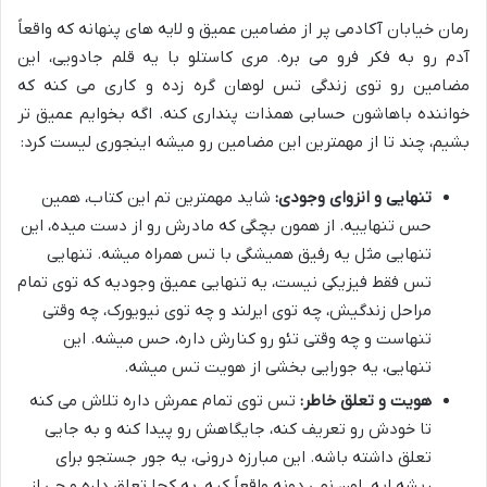
رمان خیابان آکادمی پر از مضامین عمیق و لایه های پنهانه که واقعاً
آدم رو به فکر فرو می بره. مری کاستلو با یه قلم جادویی، این
مضامین رو توی زندگی تس لوهان گره زده و کاری می کنه که
خواننده باهاشون حسابی همذات پنداری کنه. اگه بخوایم عمیق تر
بشیم، چند تا از مهمترین این مضامین رو میشه اینجوری لیست کرد:
تنهایی و انزوای وجودی:
شاید مهمترین تم این کتاب، همین
حس تنهاییه. از همون بچگی که مادرش رو از دست میده، این
تنهایی مثل یه رفیق همیشگی با تس همراه میشه. تنهایی
تس فقط فیزیکی نیست، یه تنهایی عمیق وجودیه که توی تمام
مراحل زندگیش، چه توی ایرلند و چه توی نیویورک، چه وقتی
تنهاست و چه وقتی تئو رو کنارش داره، حس میشه. این
تنهایی، یه جورایی بخشی از هویت تس میشه.
هویت و تعلق خاطر:
تس توی تمام عمرش داره تلاش می کنه
تا خودش رو تعریف کنه، جایگاهش رو پیدا کنه و به جایی
تعلق داشته باشه. این مبارزه درونی، یه جور جستجو برای
ریشه ایه. اون نمی دونه واقعاً کیه، به کجا تعلق داره و چی از