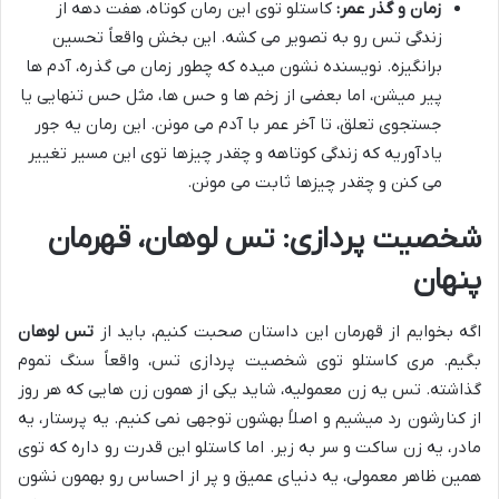
زمان و گذر عمر:
کاستلو توی این رمان کوتاه، هفت دهه از
زندگی تس رو به تصویر می کشه. این بخش واقعاً تحسین
برانگیزه. نویسنده نشون میده که چطور زمان می گذره، آدم ها
پیر میشن، اما بعضی از زخم ها و حس ها، مثل حس تنهایی یا
جستجوی تعلق، تا آخر عمر با آدم می مونن. این رمان یه جور
یادآوریه که زندگی کوتاهه و چقدر چیزها توی این مسیر تغییر
می کنن و چقدر چیزها ثابت می مونن.
شخصیت پردازی: تس لوهان، قهرمان
پنهان
اگه بخوایم از قهرمان این داستان صحبت کنیم، باید از
تس لوهان
بگیم. مری کاستلو توی شخصیت پردازی تس، واقعاً سنگ تموم
گذاشته. تس یه زن معمولیه، شاید یکی از همون زن هایی که هر روز
از کنارشون رد میشیم و اصلاً بهشون توجهی نمی کنیم. یه پرستار، یه
مادر، یه زن ساکت و سر به زیر. اما کاستلو این قدرت رو داره که توی
همین ظاهر معمولی، یه دنیای عمیق و پر از احساس رو بهمون نشون