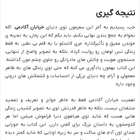
نتیجه گیری
خب، رسیدیم به آخر این سفرمون توی دنیای
خیابان آکادمی
. اگه
بخوام یه جمع بندی نهایی بکنم، باید بگم که این رمان، یه تجربه ی
خوندن عمیق و تأثیرگذاره. مری کاستلو با یه قلم بی نظیر، نه فقط
زندگی تس لوهان رو روایت کرده، بلکه یه تصویر واضح از تنهایی،
جستجوی هویت و چالش های مادرانگی رو جلوی چشم مون گذاشته.
این کتاب بهمون یادآوری می کنه که حتی توی زندگی های به ظاهر
معمولی و آرام، چه دنیای بزرگی از احساسات و کشمکش های درونی
وجود داره.
اهمیت خیابان آکادمی فقط به خاطر جوایز و تعریف و تمجید
منتقدان نیست، بلکه به خاطر قدرتش توی به تصویر کشیدن زندگی
هایی هست که شاید توی هیاهوی دنیا فراموش میشن، اما هر
کدومشون یه داستان بزرگ برای گفتن دارن. این کتاب یه جورایی
صدای اون آدم های ساکت و سر به زیره، اونایی که شاید کمتر دیده