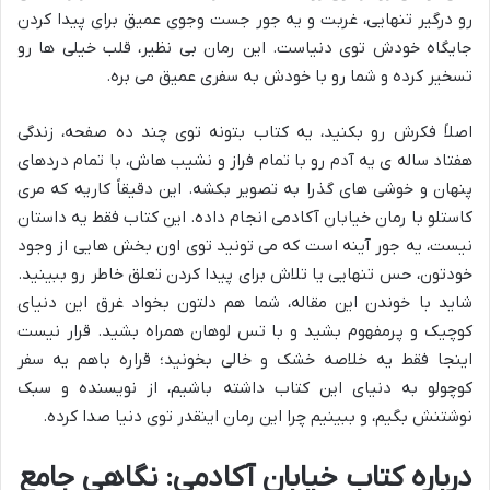
رو درگیر تنهایی، غربت و یه جور جست وجوی عمیق برای پیدا کردن
جایگاه خودش توی دنیاست. این رمان بی نظیر، قلب خیلی ها رو
تسخیر کرده و شما رو با خودش به سفری عمیق می بره.
اصلاً فکرش رو بکنید، یه کتاب بتونه توی چند ده صفحه، زندگی
هفتاد ساله ی یه آدم رو با تمام فراز و نشیب هاش، با تمام دردهای
پنهان و خوشی های گذرا به تصویر بکشه. این دقیقاً کاریه که مری
کاستلو با رمان خیابان آکادمی انجام داده. این کتاب فقط یه داستان
نیست، یه جور آینه است که می تونید توی اون بخش هایی از وجود
خودتون، حس تنهایی یا تلاش برای پیدا کردن تعلق خاطر رو ببینید.
شاید با خوندن این مقاله، شما هم دلتون بخواد غرق این دنیای
کوچیک و پرمفهوم بشید و با تس لوهان همراه بشید. قرار نیست
اینجا فقط یه خلاصه خشک و خالی بخونید؛ قراره باهم یه سفر
کوچولو به دنیای این کتاب داشته باشیم، از نویسنده و سبک
نوشتنش بگیم، و ببینیم چرا این رمان اینقدر توی دنیا صدا کرده.
درباره کتاب خیابان آکادمی: نگاهی جامع