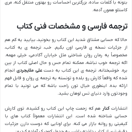
بتونه با کلمات ساده، بزرگترین احساسات رو بهتون منتقل کنه، مری
کاستلو همون آدمه.
ترجمه فارسی و مشخصات فنی کتاب
حالا که حسابی مشتاق شدید این کتاب رو بخونید، بیایید یه کم هم
از جزئیات نسخه ی فارسی اون بگیم. خب، ترجمه ی یه کتاب،
مخصوصاً یه رمان روان شناختی مثل خیابان آکادمی، خیلی مهمه.
اگه ترجمه خوب نباشه، ممکنه تمام حس و حال اصلی کتاب از بین
بره. خوشبختانه، ترجمه ی این کتاب به دست
علی ملایجردی
انجام
شده که واقعاً کارش رو بلده و تونسته یه ترجمه ی روان و قابل فهم
ارائه بده. اینطوری خیال تون راحت باشه که می تونید با تمام
وجودتون وارد دنیای تس لوهان بشید.
انتشارات
کنار
هم که زحمت چاپ این کتاب رو کشیده، توی کارش
حسابی شناخته شده است. این انتشارات معمولاً کتاب های با
کیفیتی رو روانه بازار می کنه. برای اونایی که دوست دارن جزئیات
دقیق تری از کتاب داشته باشن، یه جدول کوچیک آماده کردیم: