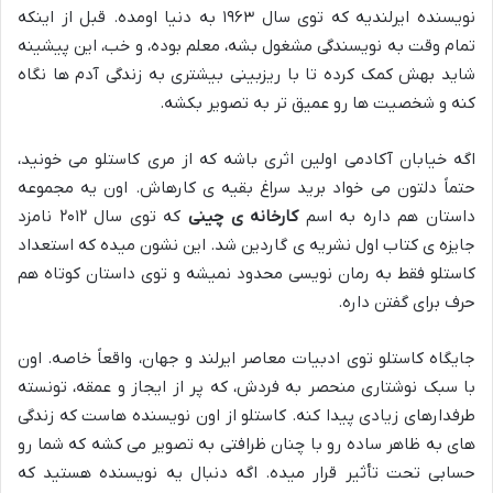
نویسنده ایرلندیه که توی سال ۱۹۶۳ به دنیا اومده. قبل از اینکه
تمام وقت به نویسندگی مشغول بشه، معلم بوده، و خب، این پیشینه
شاید بهش کمک کرده تا با ریزبینی بیشتری به زندگی آدم ها نگاه
کنه و شخصیت ها رو عمیق تر به تصویر بکشه.
اگه خیابان آکادمی اولین اثری باشه که از مری کاستلو می خونید،
حتماً دلتون می خواد برید سراغ بقیه ی کارهاش. اون یه مجموعه
داستان هم داره به اسم
کارخانه ی چینی
که توی سال ۲۰۱۲ نامزد
جایزه ی کتاب اول نشریه ی گاردین شد. این نشون میده که استعداد
کاستلو فقط به رمان نویسی محدود نمیشه و توی داستان کوتاه هم
حرف برای گفتن داره.
جایگاه کاستلو توی ادبیات معاصر ایرلند و جهان، واقعاً خاصه. اون
با سبک نوشتاری منحصر به فردش، که پر از ایجاز و عمقه، تونسته
طرفدارهای زیادی پیدا کنه. کاستلو از اون نویسنده هاست که زندگی
های به ظاهر ساده رو با چنان ظرافتی به تصویر می کشه که شما رو
حسابی تحت تأثیر قرار میده. اگه دنبال یه نویسنده هستید که