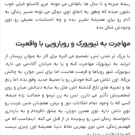
ریشه میزنه و تا سال ها باهاش می مونه. مری کاستلو خیلی خوب
نشون میده که چطور یه اتفاق توی بچگی می تونه مسیر زندگی یه
آدم رو برای همیشه تغییر بده و چه احساسات عمیقی رو توی
وجودش شکل بده.
مهاجرت به نیویورک و رویارویی با واقعیت
با بزرگ تر شدن تس، تصمیم می گیره برای کار به عنوان پرستار، از
ایرلند به نیویورک مهاجرت کنه و پا به خیابان آکادمی می ذاره.
نیویورک، شهر رویاها و فرصت هاست، اما برای تس جوان، یه چالش
بزرگه. اون تلاش می کنه خودش رو با محیط جدید وفق بده، اما رنج
ها و تجربه های تلخ گذشته اش، مثل یه سایه دنبالش میان و روی
شخصیتش تأثیر می ذارن. تس یه زن ترسو و خجالت زده میشه،
کسی که با وجود تمام امکانات دور و برش، همچنان حس غربت رو
توی دلش داره. توی همین دوران، یه عشق نافرجام و یه بارداری
ناخواسته، زندگی تس رو پیچیده تر از قبل می کنه. اینجاست که می
فهمیم زندگی، حتی توی بهترین نقاط دنیا، همیشه اون چیزی نیست
که ما انتظارش رو داریم.