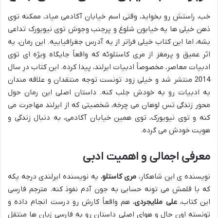
خب، راستش رو بخواید، وقتی اسم خیابان آکادمی میاد، ممکنه توی
ذهن خیلی ها یه خیابون شلوغ و پرجنب وجوش توی نیویورک تداعی
بشه، اما این کتاب خیلی فراتر از یه آدرس جغرافیاییه. این رمان، یه
اثر عمیق و پرمغز از مری کاستلوئه که واقعاً جایگاه ویژه ای توی
ادبیات معاصر، مخصوصاً ادبیات ایرلند، پیدا کرده. این کتاب در سال
2014 منتشر شد و خیلی زود تونست توجه منتقدان و علاقه مندان
به ادبیات رو به خودش جلب کنه. داستان اصلی این رمان حول
محور زندگی تس لوهان می چرخه، شخصیتی که از ایرلند مهاجرت می
کنه و توی نیویورک، توی همین خیابان آکادمی، به دنبال زندگی و
هویت خودش می گرده.
معرفی اجمالی و اهمیت ادبی
نویسنده ی این شاهکار،
مری کاستلو
، یه نویسنده ایرلندی درجه یکه
که با قلمش می تونه حسابی به جون آدم نفوذ کنه. مترجم فارسی
این کتاب،
علی ملایجردی
، هم واقعاً کارش رو درست انجام داده و
تونسته اون حال و هوای اصلی داستان رو به فارسی زبان ها منتقل