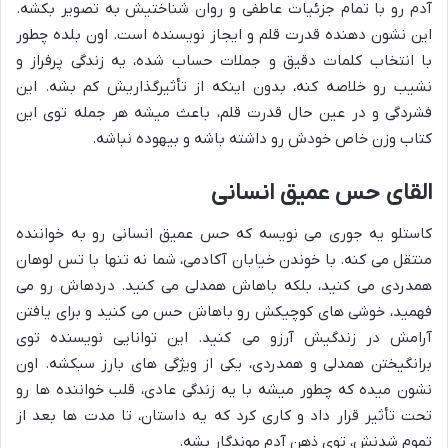
آدم رو با تمام جزئیات عاطفی و روان شناختیش به تصویر بکشه.
این نشون دهنده قدرت قلم و ایجاز نویسنده است. اون بلده چطور
با انتخاب کلمات دقیق و جملات حساب شده، یه زندگی پرفراز و
نشیب رو خلاصه کنه، بدون اینکه از تأثیرگذاریش کم بشه. این
فشردگی و در عین حال قدرت قلم، باعث میشه هر جمله توی این
کتاب وزن خاص خودش رو داشته باشه و بیهوده نباشه.
القای حس عمیق انسانی
کاستلو یه جوری می نویسه که حس عمیق انسانی رو به خواننده
منتقل می کنه. با خوندن خیابان آکادمی، شما نه تنها با تس لوهان
همدردی می کنید، بلکه باهاش همدلی می کنید. دردهاش رو می
فهمید، خوشی های کوچیکش رو باهاش حس می کنید و برای یافتن
آرامش در زندگیش آرزو می کنید. این توانایی نویسنده توی
برانگیختن همدلی و همدردی، یکی از ویژگی های بارز سبکشه. اون
نشون میده که چطور میشه با یه زندگی عادی، قلب خواننده ها رو
تحت تأثیر قرار داد و کاری کرد که یه داستان، تا مدت ها بعد از
تموم شدنش، توی ذهن آدم موندگار بشه.