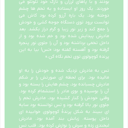
بودند و با پاهای لرزان و نازک خود تلوتلو می
خوردند. یک روز او ایستاده و به تخم ها چشم
دوخته بود. یک باره آرزو کرده بود کاش می
توانست برود توی دستگاه جوجه کشی و خودش
را جمع کند و زیر نور زیبا و گرم دراز بکشد. بعد
مادرش پیدایش شده بود و خم شده بود و از
داخل تخمی برداشته بود و آن را جلوی نور پنجره
گرفته بود و آهسته گفته بود: «تس! بیا به این
پرنده کوچولوی توی تخم نگاه کن.»
تس به مادرش نزدیک شده و خودش را به او
مالیده بود. برای لحظه ای صورتش را بر شکم
مادرش چسبانده بود، چشم هایش را بسته بود و
آن را بوسیده و بوی مادر را استشمام کرده بود.
وقتی خودش را کنار کشیده بود، مادرش تخم را
جلوی نور بالا گرفته بود و تس توانسته بود سایه
ای ببیند به شکل پرندۀ کوچولوی خوابیده ای
داخل پوسته. زبانش بند آمده بود. مادرش
لبخندی زده و سرش را نوازش کرده بود. قلب تس