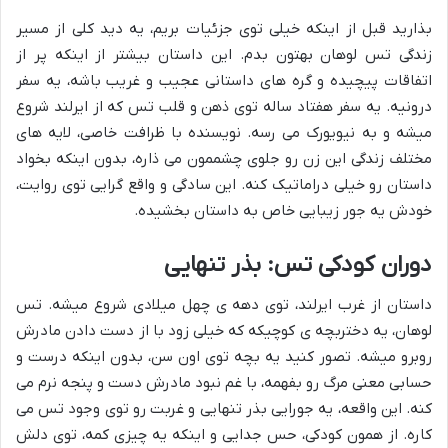
بذارید قبل از اینکه خیلی توی جزئیات بریم، یه دید کلی از مسیر
زندگی تس لوهان بهتون بدم. این داستان بیشتر از اینکه پر از
اتفاقات پیچیده و گره های داستانی عجیب و غریب باشه، یه سفر
درونیه. یه سفر هفتاد ساله توی ذهن و قلب تس که از ایرلند شروع
میشه و به نیویورک می رسه. نویسنده با ظرافت خاصی، لایه های
مختلف زندگی این زن رو جلوی چشممون می ذاره، بدون اینکه بخواد
داستان رو خیلی دراماتیک کنه. این سادگی و واقع گرایی توی روایت،
خودش یه جور زیبایی خاص به داستان بخشیده.
دوران کودکی تس: بذر تنهایی
داستان از غرب ایرلند، توی دهه ی چهل میلادی شروع میشه. تس
لوهان، یه دختربچه ی کوچیکه که خیلی زود با از دست دادن مادرش
روبرو میشه. تصور کنید یه بچه توی اون سن، بدون اینکه درست و
حسابی معنی مرگ رو بفهمه، با غم نبود مادرش دست و پنجه نرم می
کنه. این واقعه، یه جورایی بذر تنهایی و غربت رو توی وجود تس می
کاره. از همون کودکی، حس جدایی و اینکه یه چیزی کمه، توی دلش