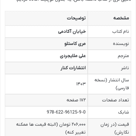
مشخصه
توضیحات
نام کتاب
خیابان آکادمی
نویسنده
مری کاستلو
مترجم
علی ملایجردی
ناشر
انتشارات کنار
سال انتشار (نسخه
۱۴۰۳
فارسی)
تعداد صفحات
۱۷۲ صفحه
شابک
978-622-96125-9-0
قیمت (در زمان
۲۰۶,۰۰۰ تومان (البته قیمت ها ممکنه
نگارش)
تغییر کنه)