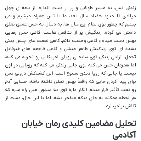
زندگی تس، یه مسیر طولانی و پر از دست اندازه. از دهه ی چهل
میلادی تا حدود هفتاد سال بعد، ما با تس همراه میشیم و می
بینیم که چطور توی تمام این سال ها، به دنبال یه حس عمیق تعلق
داشتن می گرده. زندگیش پر از تناقض هاست: گاهی حس رهایی
بهش دست میده و گاهی وحشت دائم، گاهی نعمت های پیش بینی
نشده ای توی زندگیش ظاهر میشن و گاهی فاجعه های غیرقابل
تحمل. آزادی زندگی توی سایه ی رویای آمریکایی رو تجربه می کنه،
اما همزمان حس می کنه توی جایی زندگی می کنه که رویایی در اون
نیست یا جایی که رویا دیدن ممنوع است. این کشمکش درونی تس
برای پیدا کردن جایی که واقعاً بهش تعلق داشته باشه، حسابی آدم
رو تحت تأثیر قرار میده. انگار داره توی یه میدون مین راه میره که
هر لحظه ممکنه یه جای دیگه منفجر بشه. اما با این حال، دست از
تلاش برنمیداره.
تحلیل مضامین کلیدی رمان خیابان
آکادمی