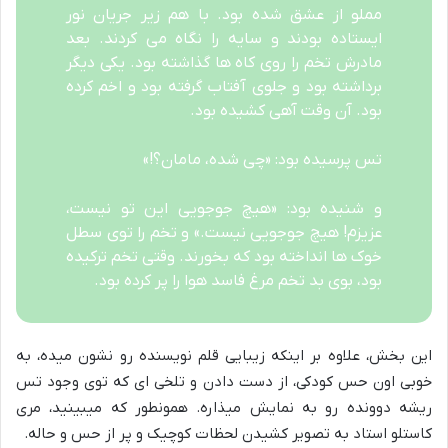
مملو از عشق شده بود. با هم زیر جریان نور
ایستاده بودند و سایه را نگاه می کردند. بعد
مادرش تخم را روی کاه ها گذاشته بود. یکی دیگر
برداشته بود و جلوی آفتاب گرفته بود و اخم کرده
بود. آن وقت آهی کشیده بود.
تس پرسیده بود: «چی شده، مامان؟!»
و شنیده بود: «هیچ جوجویی این تو نیست،
عزیزم! هیچ جوجویی نیست.» و تخم را توی سطل
خوک ها انداخته بود که بخورند. وقتی تخم ترکیده
بود، بوی بد تخم مرغ فاسد هوا را پر کرده بود.
این بخش، علاوه بر اینکه زیبایی قلم نویسنده رو نشون میده، به
خوبی اون حس کودکی، از دست دادن و تلخی ای که توی وجود تس
ریشه دوونده رو به نمایش میذاره. همونطور که میبینید، مری
کاستلو استاد به تصویر کشیدن لحظات کوچیک و پر از حس و حاله.