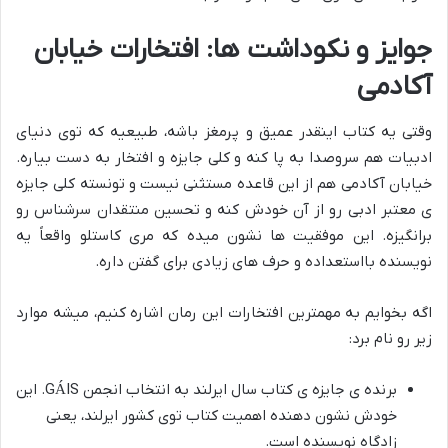
جوایز و نکوداشت ها: افتخارات خیابان
آکادمی
وقتی یه کتاب اینقدر عمیق و پرمغز باشه، طبیعیه که توی دنیای
ادبیات هم سروصدا به پا کنه و کلی جایزه و افتخار به دست بیاره.
خیابان آکادمی هم از این قاعده مستثنی نیست و تونسته کلی جایزه
ی معتبر ادبی رو از آن خودش کنه و تحسین منتقدان سرشناس رو
برانگیزه. این موفقیت ها نشون میده که مری کاستلو واقعاً یه
نویسنده بااستعداده و حرف های زیادی برای گفتن داره.
اگه بخوایم به مهمترین افتخارات این رمان اشاره کنیم، میشه موارد
زیر رو نام برد:
برنده ی جایزه ی کتاب سال ایرلند به انتخاب انجمن GÁIS. این
خودش نشون دهنده اهمیت کتاب توی کشور ایرلند، یعنی
زادگاه نویسنده است.