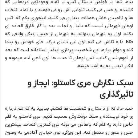
بده. شما با خوندن داستان تس، با تمام وجودتون دردهایی که
کشیده رو حس می کنید، تنهایی اش رو می فهمید و با تمام انتخاب
ها و ناامیدی هاش همذات پنداری می کنید. اینجوری بگم که، تس
لوهان قهرمانی نیست که دنیا رو نجات بده یا کار خارق العاده ای
بکنه. اون یه قهرمان پنهانه، یه قهرمان از جنس زندگی واقعی که
فقط داره تلاش می کنه توی این دنیای بزرگ، جای خودش رو پیدا
کنه و دوام بیاره. این شخصیت پردازی اینقدر استادانه است که بعد
از تموم شدن کتاب، تس لوهان تا مدت ها توی ذهن آدم میمونه و
انگار تبدیل به یه آشنا میشه.
سبک نگارش مری کاستلو: ایجاز و
تاثیرگذاری
خب، حالا که از داستان و شخصیت ها گفتیم، بیایید یه کم هم درباره
ی خود نویسنده و سبک نوشتارش صحبت کنیم. مری کاستلو یه قلم
خاص داره، یه قلم که باهاش می تونه توی کمترین کلمات، بیشترین
حس و عمق رو منتقل کنه. این ویژگی، توی خیابان آکادمی به وضوح