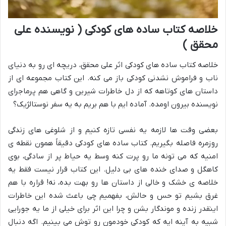
خلاصه کتاب ساده های کودکی ( نویسنده علی
محقق )
خلاصه کتاب ساده های کودکی اثر علی محقق، دریچه ای رو به دنیای
ناب و فراموش نشدنی کودکی باز می کنه. این کتاب مجموعه ای از
داستان های کوتاهه که از دل خاطرات شیرین و گاهی هم پرماجرای
نویسنده بیرون اومده. آماده ایم با هم بریم به یه سفر نوستالژیک؟
بعضی وقت ها لازمه یه نفسی تازه کنیم و از شلوغی های زندگی
روزمره فاصله بگیریم. کتاب ساده های کودکی دقیقاً همون نقطه ی
امنیه که می تونه ما رو پرت کنه وسط یه حیاط پر از سادگی، بوی
کاهگل و صدای خنده های بی دلیل. این کتاب قرار نیست فقط یه
خلاصه ی خشک و خالی از داستان ها رو بهت بده، نه! قراره با هم
غرق بشیم تو حس و حالش، بفهمیم چی باعث شده این خاطرات
اینقدر زنده و موندگار بشن و چرا این اثر برای خیلی از ما یه جورایی
شبیه به آینه ایه که کودکی خودمون رو توش می بینیم. اگه دنبال