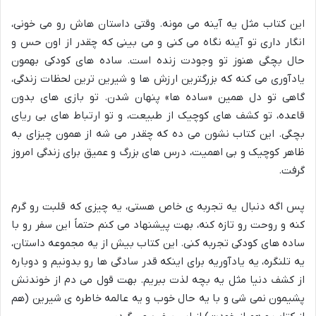
این کتاب مثل یه آینه می مونه. وقتی داستان هاش رو می خونی،
انگار داری تو آینه نگاه می کنی و می بینی که چقدر از اون حس و
حال بچگی هنوز تو وجودت زنده است. ساده های کودکی بهمون
یادآوری می کنه که بزرگترین ارزش ها و شیرین ترین لحظات زندگی،
گاهی تو دل همین «ساده ها» پنهان شدن. تو بازی های بدون
قاعده، تو کشف های کوچیک از طبیعت، و تو ارتباط های بی ریای
بچگی. این کتاب نشون می ده که چقدر می شه از همون چیزای به
ظاهر کوچیک و بی اهمیت، درس های بزرگ و عمیق برای زندگی امروز
گرفت.
پس اگه دنبال یه تجربه ی خاص هستی، یه چیزی که قلبت رو گرم
کنه و روحت رو تازه کنه، بهت پیشنهاد می کنم حتماً این سفر رو با
ساده های کودکی تجربه کنی. این کتاب بیش از یه مجموعه داستان،
یه تلنگره، یه یادآوریه برای اینکه قدر سادگی ها رو بدونیم و دوباره
از کشف دنیا مثل یه بچه لذت ببریم. بهت قول می دم از خوندنش
پشیمون نمی شی و با یه حال خوب و یه عالمه خاطره ی شیرین (هم