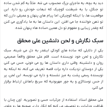
دید یه بچه، یه ماجرای بزرگ محسوب می شه. مثلاً یه گم شدن ساده
تو جنگل، یا یه شیطنت کوچیک که تبعات خودش رو داره. این
موقعیت ها، با اینکه کوچیکن، اما پیام های پنهان و عمیقی دارن که
تو ذهن خواننده جا می افتن. این داستان ها به ما یادآوری می کنن
که چقدر زیبایی و مفهوم تو دل همین «ساده ها» پنهان شده.
سبک نگارش و لحن دلنشین علی محقق
یکی از دلایلی که ساده های کودکی اینقدر به دل می شینه، سبک
نگارش و لحن خود نویسنده است. قلم علی محقق واقعاً صمیمی،
روان و دلنشینه. وقتی داری داستان ها رو می خونی، حس می کنی
یکی از دوستای نزدیکت داره برات قصه تعریف می کنه، نه اینکه یه
نویسنده رسمی پشت یه میز نشسته و داره می نویسه. این لحن، پر
از حس نوستالژی و یه جور مهربونیه که سریع باهاش ارتباط برقرار
می کنی.
علی محقق استاد استفاده از جزئیات حسی و تصویریه. اون چنان با
ظرافت جزئیات رو توصیف می کنه که انگار داری صحنه ها رو جلوی