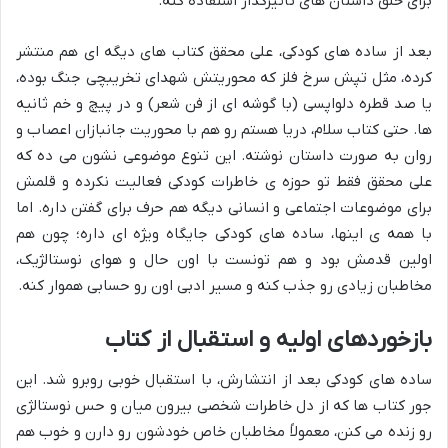
برای خلق داستان های تأثیرگذار استفاده کنه.
بعد از ساده های کودکی، علی محقق کتاب های دیگه ای هم منتشر
کرده، مثل تپش سرخ فلز که محوریتش شهدای تخریبچی جنگ بوده،
یا صد قطره دلواپسی (با گوشه ای از فن شعر) و در پیچ و خم ثانیه
ها. حتی کتاب سلام، دریا هستم رو هم با محوریت جانبازان اعصاب و
روان به صورت داستان نوشته. این تنوع موضوعی نشون می ده که
علی محقق فقط تو حوزه ی خاطرات کودکی فعالیت نکرده و قلمش
برای موضوعات اجتماعی و انسانی دیگه هم حرف برای گفتن داره. اما
با همه ی اینها، ساده های کودکی جایگاه ویژه ای داره؛ چون هم
اولین قدمش بود و هم تونست با اون حال و هوای نوستالژیک،
مخاطبان زیادی رو جذب کنه و مسیر ادبی اون رو حسابی هموار کنه.
بازخوردهای اولیه و استقبال از کتاب
ساده های کودکی بعد از انتشارش، با استقبال خوبی روبرو شد. این
جور کتاب ها که از دل خاطرات شخصی بیرون میان و حس نوستالژی
رو زنده می کنن، معمولاً مخاطبان خاص خودشون رو دارن و خوب هم