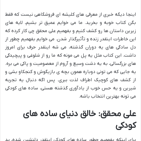
اینجا دیگه خبری از معرفی های کلیشه ای فروشگاهی نیست که فقط
بگن کتاب خوبه و بخرید. ما می خوایم عمیق تر بشیم، لایه های
زیرین داستان ها رو کشف کنیم و بفهمیم علی محقق چی کار کرده که
این خاطرات اینقدر زنده و تأثیرگذار شدن. می خوایم بفهمیم چطور از
دل سادگی های یه دوران گذشته، می شه اینقدر حرف برای امروز
داشت. این کتاب مثل یه پل می مونه که ما رو از شلوغی و پیچیدگی
های بزرگسالی، به یه دشت وسیع و آروم از معصومیت و پاکی می بره.
یه جایی که می تونی دوباره همون بچه ی بازیگوش و کنجکاو بشی و
از کشف های کوچیک اطراف لذت ببری. پس اگه دنبال یه تجربه
شیرین و یه حس خوب از یادآوری گذشته هستی، ساده های کودکی
می تونه بهترین انتخاب باشه.
علی محقق: خالق دنیای ساده های
کودکی
برای اینکه بفهمیم چطور ساده های کودکی اینقدر دلنشین شده، بد