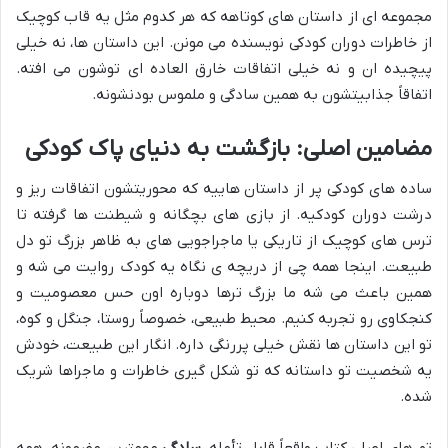
مجموعه ای از داستان های کوتاهه که هر کدوم مثل یه قاب کوچیک
از خاطرات دوران کودکی نویسنده می مونن. این داستان ها، نه خیلی
پیچیده ان و نه خیلی اتفاقات خارق العاده ای توشون می افته.
اتفاقاً جذابیتشون به همین سادگی و ملموس بودنشونه.
مضامین اصلی: بازگشت به دنیای پاک کودکی
ساده های کودکی پر از داستان هاییه که محوریتشون اتفاقات ریز و
درشت دوران کودکیه. از بازی های بچگانه و شیطنت ها گرفته تا
ترس های کوچیک از تاریکی یا ماجراجویی های به ظاهر بزرگ تو دل
طبیعت. اینجا همه چی از دریچه ی نگاه یه کودک روایت می شه و
همین باعث می شه ما بزرگ ترها دوباره اون حس معصومیت و
کنجکاوی رو تجربه کنیم. محیط طبیعی، خصوصاً روستا، جنگل و کوه،
تو این داستان ها نقش خیلی پررنگی داره. انگار این طبیعت، خودش
یه شخصیت تو داستانه که تو شکل گیری خاطرات و ماجراها شریک
شده.