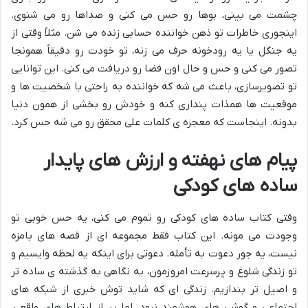
چشمت می بینی، بوها رو حس می کنی و صداها رو می شنوی.
اینجوری خاطرات تو ذهن خواننده حسابی زنده می شن. مثلاً وقتی از
یه جنگل یا یه رودخونه حرف می زنه، تو خودت رو دقیقاً همونجا
تصور می کنی و حس و حال اون فضا رو دریافت می کنی. این توانایی
تو تصویرسازی، باعث می شه که خواننده به راحتی با شخصیت ها و
موقعیت ها همذات پنداری کنه و خودش رو بخشی از همون دنیا
بدونه. اینجاست که معجزه ی کلمات علی محقق رو می شه حس کرد.
پیام های نهفته و ارزش های پایدار
ساده های کودکی
وقتی کتاب ساده های کودکی رو تموم می کنی، یه حس خوبی تو
وجودت می مونه. این کتاب فقط مجموعه ای از قصه های بامزه
نیست، یه جور دعوت به تأمله. دعوتی برای اینکه یه لحظه وایسیم و
تو زندگی شلوغ و پرسرعت امروزمون، یه نگاهی به گذشته ی ساده تر
و اصیل تر بندازیم. زندگی ای که شاید توش خبری از شبکه های
اجتماعی و گوشی های هوشمند نبود، اما پر از ارتباط های واقعی،