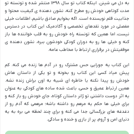
به دل می شینن. اینکه کتاب تو سال ۱۳۹۸ منتشر شده و تونسته تو
مدت کوتاهی خودش رو مطرح کنه، نشون دهنده ی کیفیت محتوا و
جذابیت قلم نویسنده است. اگه بخوایم صادق باشیم، اطلاعات خیلی
مفصلی در مورد نقدهای تخصصی و آکادمیک این کتاب در دسترس
نیست، اما همین که تونسته راه خودش رو به قلب خواننده ها باز
کنه و خیلی ها رو به دوران کودکی خودشون ببره، نشون دهنده ی
موفقیتش در برقراری ارتباط با مخاطب عامه.
این کتاب یه جورایی حس مشترک رو در آدم ها زنده می کنه. کم
پیش میاد کسی این کتاب رو بخونه و تو یکی از داستان هاش
خودش رو پیدا نکنه یا خاطره ای شبیه به اون براش زنده نشه.
همین ارتباط عمیق و حسی، باعث شده ساده های کودکی به عنوان
یه اثر دوست داشتنی تو ژانر داستان کوتاه، جای خودش رو باز کنه و
برای خیلی ها حکم یه مرهم رو داشته باشه؛ مرهمی که آدم رو از
دغدغه های بزرگسالی جدا می کنه و برای چند لحظه می بره به یه
دنیای امن و آروم، پر از بازی و خنده و سادگی.