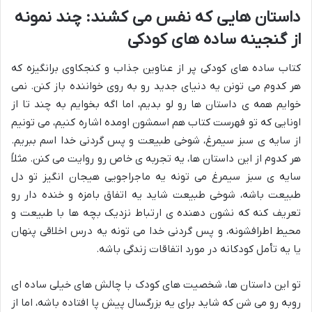
داستان هایی که نفس می کشند: چند نمونه
از گنجینه ساده های کودکی
کتاب ساده های کودکی پر از عناوین جذاب و کنجکاوی برانگیزه که
هر کدوم می تونن یه دنیای جدید رو به روی خواننده باز کنن. نمی
خوایم همه ی داستان ها رو لو بدیم، اما اگه بخوایم به چند تا از
اونایی که تو فهرست کتاب هم اسمشون اومده اشاره کنیم، می تونیم
از سایه ی سبز سیمرغ، شوخی طبیعت و پس گردنی خدا اسم ببریم.
هر کدوم از این داستان ها، یه تجربه ی خاص رو روایت می کنن. مثلاً
سایه ی سبز سیمرغ می تونه یه ماجراجویی هیجان انگیز تو دل
طبیعت باشه، شوخی طبیعت شاید یه اتفاق بامزه و خنده دار رو
تعریف کنه که نشون دهنده ی ارتباط نزدیک بچه ها با طبیعت و
محیط اطرافشونه، و پس گردنی خدا می تونه یه درس اخلاقی پنهان
یا یه تأمل کودکانه در مورد اتفاقات زندگی باشه.
تو این داستان ها، شخصیت های کودک با چالش های خیلی ساده ای
روبه رو می شن که شاید برای یه بزرگسال پیش پا افتاده باشه، اما از