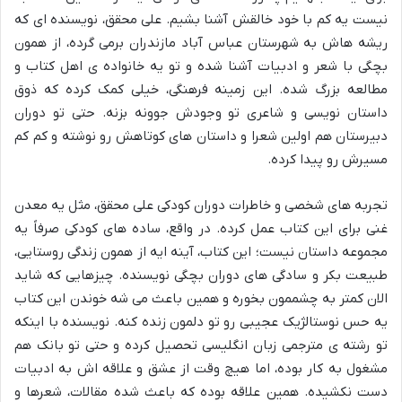
نیست یه کم با خود خالقش آشنا بشیم. علی محقق، نویسنده ای که
ریشه هاش به شهرستان عباس آباد مازندران برمی گرده، از همون
بچگی با شعر و ادبیات آشنا شده و تو یه خانواده ی اهل کتاب و
مطالعه بزرگ شده. این زمینه فرهنگی، خیلی کمک کرده که ذوق
داستان نویسی و شاعری تو وجودش جوونه بزنه. حتی تو دوران
دبیرستان هم اولین شعرا و داستان های کوتاهش رو نوشته و کم کم
مسیرش رو پیدا کرده.
تجربه های شخصی و خاطرات دوران کودکی علی محقق، مثل یه معدن
غنی برای این کتاب عمل کرده. در واقع، ساده های کودکی صرفاً یه
مجموعه داستان نیست؛ این کتاب، آینه ایه از همون زندگی روستایی،
طبیعت بکر و سادگی های دوران بچگی نویسنده. چیزهایی که شاید
الان کمتر به چشممون بخوره و همین باعث می شه خوندن این کتاب
یه حس نوستالژیک عجیبی رو تو دلمون زنده کنه. نویسنده با اینکه
تو رشته ی مترجمی زبان انگلیسی تحصیل کرده و حتی تو بانک هم
مشغول به کار بوده، اما هیچ وقت از عشق و علاقه اش به ادبیات
دست نکشیده. همین علاقه بوده که باعث شده مقالات، شعرها و