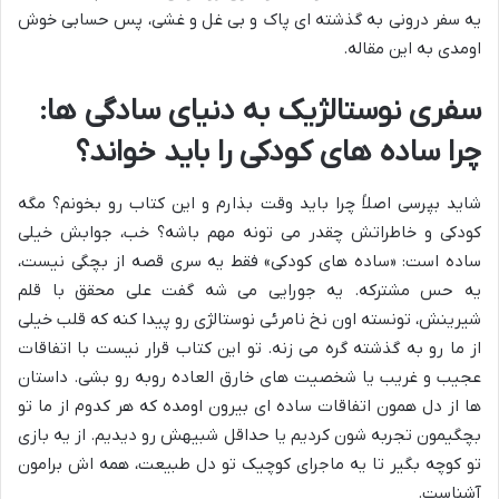
یه سفر درونی به گذشته ای پاک و بی غل و غشی، پس حسابی خوش
اومدی به این مقاله.
سفری نوستالژیک به دنیای سادگی ها:
چرا ساده های کودکی را باید خواند؟
شاید بپرسی اصلاً چرا باید وقت بذارم و این کتاب رو بخونم؟ مگه
کودکی و خاطراتش چقدر می تونه مهم باشه؟ خب، جوابش خیلی
ساده است: «ساده های کودکی» فقط یه سری قصه از بچگی نیست،
یه حس مشترکه. یه جورایی می شه گفت علی محقق با قلم
شیرینش، تونسته اون نخ نامرئی نوستالژی رو پیدا کنه که قلب خیلی
از ما رو به گذشته گره می زنه. تو این کتاب قرار نیست با اتفاقات
عجیب و غریب یا شخصیت های خارق العاده روبه رو بشی. داستان
ها از دل همون اتفاقات ساده ای بیرون اومده که هر کدوم از ما تو
بچگیمون تجربه شون کردیم یا حداقل شبیهش رو دیدیم. از یه بازی
تو کوچه بگیر تا یه ماجرای کوچیک تو دل طبیعت، همه اش برامون
آشناست.