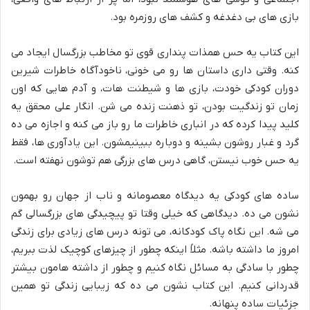
بازی های بی دغدغه و کشف های روزمره بود.
این کتاب یه حس همذات پنداری قوی تو مخاطب بزرگسال ایجاد می
کنه. وقتی داری داستان ها رو می خونی، ناخودآگاه خاطرات شیرین
دوران کودکی خودت، بازی ها و شیطنت هات، و آدم هایی که اون
زمان تو زندگیت بودن، تو ذهنت زنده می شن. انگار علی محقق یه
کلید پیدا کرده که در انباری خاطرات ما رو باز می کنه و اجازه می ده
گرد و غبار روشون بشینه و دوباره ببینیمشون. این یادآوری ها، فقط
یه حس خوب نیستن، گاهی درس های بزرگی هم توشون نهفته است.
ساده های کودکی یه دیدگاه معصومانه و ناب از جهان رو بهمون
نشون می ده. دیدگاهی که خیلی وقتا تو پیچیدگی های بزرگسالی گم
می شه. این نگاه پاک کودکانه، می تونه درس های زیادی برای زندگی
امروز ما داشته باشه. مثلاً اینکه چطور از چیزهای کوچیک لذت ببریم،
چطور با سادگی به مسائل نگاه کنیم و چطور از داشته هامون بیشتر
قدردانی کنیم. این کتاب نشون می ده که زیبایی زندگی تو همین
جزئیات ساده پنهانه.