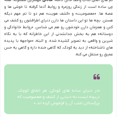
تم های اصلی کتاب واقعاً قابل تأمله.
سادگی
مهمترین مضمونه. همه
چی ساده است، از زندگی روزمره و روابط آدما گرفته تا خوشی ها و
غصه ها. «معصومیت» و «کشف هویت» هم دو تا تم مهم دیگه
هستن. بچه ها تو این داستان ها دارن دنیای اطرافشون رو کشف می
کنن و همزمان دارن خودشون رو هم می شناسن. «روابط خانوادگی و
دوستانه» هم یه بخش جدانشدنی از این خاطراته که با یه نگاه
شیرین و واقعی به تصویر کشیده شده. و البته، «مواجهه با پدیده
های ناشناخته» از دید یه کودک، که گاهی خنده داره و گاهی یه حس
عمیق رو منتقل می کنه.
«در دنیای ساده های کودکی، هر اتفاق کوچک،
دریچه ایست به دنیایی از کشف و معصومیت که
بزرگسالان اغلب آن را فراموش کرده اند.»