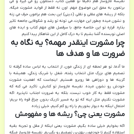
نفیسه مازوساز هم دقیقاً تو همین کتاب، دستمون رو می گیره و می
برتمون به عمق این موضوع مهم. اون نه فقط از فواید مشورت میگه،
بلکه از ریشه های عقلی و نقلی (دینی) این بحث هم برامون حرف می زنه
و نشون میده چطور این مهارت، می تونه تو رشد و شکوفایی جامعه تاثیر
بذاره. قراره تو این خلاصه جامع، با سرفصل های مهم کتاب و ایده های
اصلی نویسنده آشنا بشیم تا یه درک کامل از این شاهکار پیدا کنیم.
چرا مشورت اینقدر مهمه؟ یه نگاه به
ضرورت ها و هدف ها
ما آدما، تو هر لحظه ای از زندگی مون، از انتخاب یه لباس ساده گرفته تا
تصمیم های بزرگ مثل انتخاب رشته، شغل یا شریک زندگی، همیشه با
گزینه ها و دوراهی ها روبرو هستیم. اینجاست که اهمیت مشورت
خودش رو نشون میده. نفیسه مازوساز تو کتابش، تاکید می کنه که
مشورت فقط یه کار خوب نیست، بلکه یه ضرورت اجتناب ناپذیره. اگه
مشورت نکنیم، مثل اینه که تو یه مسیر تاریک بدون چراغ قوه راه بریم؛
احتمال اینکه به دیوار بخوریم یا راه رو گم کنیم، خیلی زیاده.
مشورت یعنی چی؟ ریشه ها و مفهومش
اگه بخوایم خیلی ساده بگیم، مشورت یعنی اینکه از عقل و تجربه بقیه
استفاده کنیم تا خودمون بهترین تصمیم رو بگیریم. نفیسه مازوساز میگه