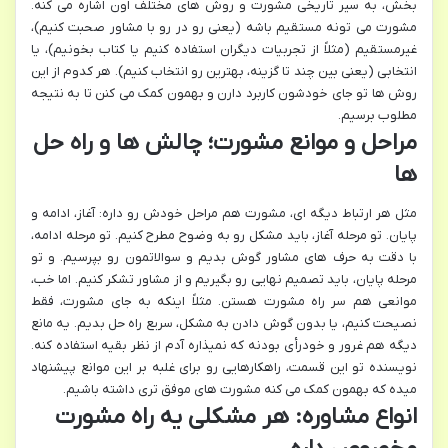
بخش، به سیر تاریخی مشورت و روش های مختلف اون اشاره می کنه.
مشورت می تونه مستقیم باشه (یعنی رو در رو با مشاور صحبت کنیم)،
غیرمستقیم (مثلاً از تجربیات دیگران استفاده کنیم یا کتاب بخونیم)، یا
انتخابی (یعنی بین چند تا گزینه، بهترین رو انتخاب کنیم). هر کدوم از این
روش ها تو جای خودشون کاربرد دارن و بهمون کمک می کنن تا به نتیجه
مطلوب برسیم.
مراحل و موانع مشورت؛ چالش ها و راه حل
ها
مثل هر ارتباط دیگه ای، مشورت هم مراحل خودش رو داره: آغاز، ادامه و
پایان. تو مرحله آغاز، باید مشکل رو به وضوح مطرح کنیم. تو مرحله ادامه،
با دقت به حرف های مشاور گوش بدیم و سوالاتمون رو بپرسیم. و تو
مرحله پایان، باید تصمیم نهایی رو بگیریم و از مشاور تشکر کنیم. اما خب،
موانعی هم سر راه مشورت هستن. مثلاً اینکه به جای مشورت، فقط
نصیحت کنیم، یا بدون گوش دادن به مشکل، سریع راه حل بدیم. یه مانع
دیگه هم غرور و خودرأی بودنه که نمیذاره آدم از نظر بقیه استفاده کنه.
نویسنده تو این قسمت، راهکارهایی رو برای غلبه بر این موانع پیشنهاد
میده که بهمون کمک می کنه مشورت های موفق تری داشته باشیم.
انواع مشاوره: هر مشکلی یه راه مشورت