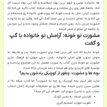
ها. خانواده، اولین و مهم ترین نهاد اجتماعیه و اگه این نهاد درست کار
کنه، جامعه هم روی ریل سلامت و پیشرفت میفته. کتاب تاکید می کنه که
مشورت کردن، مثل یه چسب قویه که پیوندهای خانواده رو مستحکم تر
می کنه و به تعامل سازنده تر بین اعضا کمک می کنه. وقتی تو یه خانواده
مشورت جریان داره، یعنی احترام و اعتماد متقابل وجود داره و این خودش
به جامعه ای سالم تر منجر میشه.
مشورت تو خونه: آرامش تو خانواده با گپ
و گفت
خونه، جاییه که باید امن ترین فضا برای مشورت باشه. پدر و مادرها، به
عنوان ستون های اصلی خانواده، نقش خیلی مهمی تو فرهنگ سازی
مشورت تو خونه دارن. کتاب به صورت مفصل به این موضوع پرداخته و
توصیه های کاربردی برای هر مرحله از رشد فرزندان ارائه میده.
بچه ها و مشورت: چطور از کوچیکی یادشون بدیم؟
شاید فکر کنیم بچه کوچیک رو چه به مشورت؟ اما کتاب میگه نه! از
همین سنین پایین میشه بچه ها رو تو تصمیمات کوچیک (مثل انتخاب
اسباب بازی یا لباس) سهیم کرد. اهداف این کار چیه؟
افزایش اعتماد به نفس کودک
تقویت مهارت تصمیم گیری