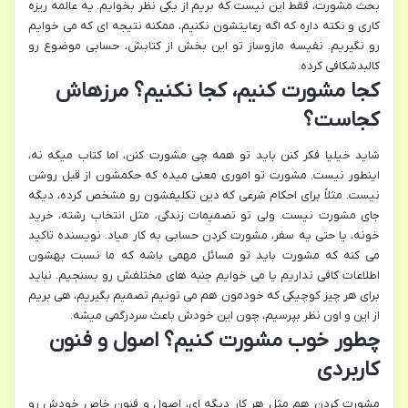
بحث مشورت، فقط این نیست که بریم از یکی نظر بخوایم. یه عالمه ریزه
کاری و نکته داره که اگه رعایتشون نکنیم، ممکنه نتیجه ای که می خوایم
رو نگیریم. نفیسه مازوساز تو این بخش از کتابش، حسابی موضوع رو
کالبدشکافی کرده.
کجا مشورت کنیم، کجا نکنیم؟ مرزهاش
کجاست؟
شاید خیلیا فکر کنن باید تو همه چی مشورت کنن، اما کتاب میگه نه،
اینطور نیست. مشورت تو اموری معنی میده که حکمشون از قبل روشن
نیست. مثلاً برای احکام شرعی که دین تکلیفشون رو مشخص کرده، دیگه
جای مشورت نیست. ولی تو تصمیمات زندگی، مثل انتخاب رشته، خرید
خونه، یا حتی یه سفر، مشورت کردن حسابی به کار میاد. نویسنده تاکید
می کنه که مشورت باید تو مسائل مهمی باشه که ما نسبت بهشون
اطلاعات کافی نداریم یا می خوایم جنبه های مختلفش رو بسنجیم. نباید
برای هر چیز کوچیکی که خودمون هم می تونیم تصمیم بگیریم، هی بریم
از این و اون نظر بپرسیم، چون این خودش باعث سردرگمی میشه.
چطور خوب مشورت کنیم؟ اصول و فنون
کاربردی
مشورت کردن هم مثل هر کار دیگه ای، اصول و فنون خاص خودش رو