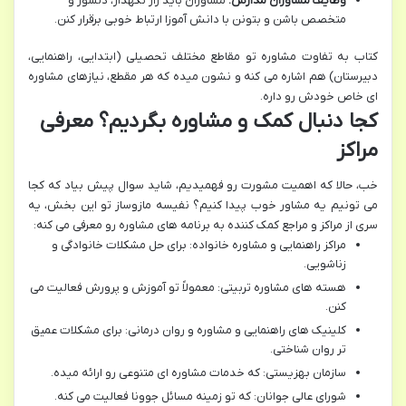
وظایف مشاوران مدارس:
مشاوران باید راز نگهدار، دلسوز و
متخصص باشن و بتونن با دانش آموزا ارتباط خوبی برقرار کنن.
کتاب به تفاوت مشاوره تو مقاطع مختلف تحصیلی (ابتدایی، راهنمایی،
دبیرستان) هم اشاره می کنه و نشون میده که هر مقطع، نیازهای مشاوره
ای خاص خودش رو داره.
کجا دنبال کمک و مشاوره بگردیم؟ معرفی
مراکز
خب، حالا که اهمیت مشورت رو فهمیدیم، شاید سوال پیش بیاد که کجا
می تونیم یه مشاور خوب پیدا کنیم؟ نفیسه مازوساز تو این بخش، یه
سری از مراکز و مراجع کمک کننده به برنامه های مشاوره رو معرفی می کنه:
مراکز راهنمایی و مشاوره خانواده: برای حل مشکلات خانوادگی و
زناشویی.
هسته های مشاوره تربیتی: معمولاً تو آموزش و پرورش فعالیت می
کنن.
کلینیک های راهنمایی و مشاوره و روان درمانی: برای مشکلات عمیق
تر روان شناختی.
سازمان بهزیستی: که خدمات مشاوره ای متنوعی رو ارائه میده.
شورای عالی جوانان: که تو زمینه مسائل جوونا فعالیت می کنه.