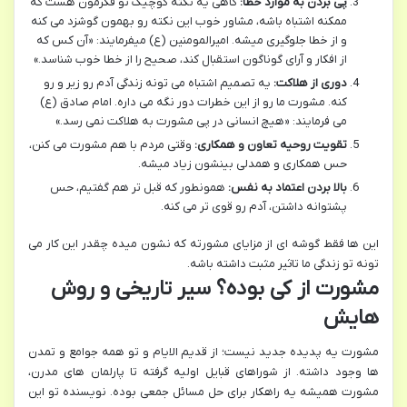
پی بردن به موارد خطا:
گاهی یه نکته کوچیک تو فکرمون هست که
ممکنه اشتباه باشه، مشاور خوب این نکته رو بهمون گوشزد می کنه
و از خطا جلوگیری میشه. امیرالمومنین (ع) میفرمایند: «آن کس که
از افکار و آرای گوناگون استقبال کند، صحیح را از خطا خوب شناسد.»
دوری از هلاکت:
یه تصمیم اشتباه می تونه زندگی آدم رو زیر و رو
کنه. مشورت ما رو از این خطرات دور نگه می داره. امام صادق (ع)
می فرمایند: «هیچ انسانی در پی مشورت به هلاکت نمی رسد.»
تقویت روحیه تعاون و همکاری:
وقتی مردم با هم مشورت می کنن،
حس همکاری و همدلی بینشون زیاد میشه.
بالا بردن اعتماد به نفس:
همونطور که قبل تر هم گفتیم، حس
پشتوانه داشتن، آدم رو قوی تر می کنه.
این ها فقط گوشه ای از مزایای مشورته که نشون میده چقدر این کار می
تونه تو زندگی ما تاثیر مثبت داشته باشه.
مشورت از کی بوده؟ سیر تاریخی و روش
هایش
مشورت یه پدیده جدید نیست؛ از قدیم الایام و تو همه جوامع و تمدن
ها وجود داشته. از شوراهای قبایل اولیه گرفته تا پارلمان های مدرن،
مشورت همیشه یه راهکار برای حل مسائل جمعی بوده. نویسنده تو این