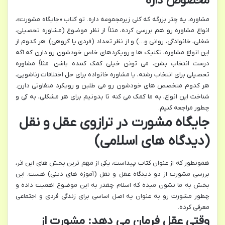
مخصوص داره
مشاوره، یه چتر بزرگه که کلی زیرمجموعه داره. تو کتاب «جایگاه مشورت»،
انواع مشاوره رو هم بررسی کرده، مثلاً از نظر موضوع (مشاوره تحصیلی،
شغلی، خانوادگی، روانی و…) و از نظر تعداد (فردی یا گروهی). هر کدوم از
این انواع مشاوره، تکنیک ها و رویکردهای خاص خودشون رو دارن که اگه
درست انتخاب بشن، می تونن خیلی کمک کننده باشن. مثلاً مشاوره
تحصیلی برای انتخاب رشته، یا مشاوره خانواده برای حل اختلافات زناشویی،
هر کدوم متخصص های خودشون رو می طلبن و رویکرد متفاوتی دارن.
شناخت این انواع، به ما کمک می کنه تا بدونیم برای هر مشکلی، به کی و
چطور مراجعه کنیم.
جایگاه مشورت در ترازوی عقل و نقل
(دیدگاه های اسلامی)
همونطور که از عنوان کتاب پیداست، یکی از مهم ترین بخش های این اثر،
بررسی مشورت از دو دیدگاه عقل و نقل (آموزه های دینی) هست. این
بخش به ما نشون میده که اسلام چقدر به این موضوع اهمیت داده و
چطور مشورت رو به عنوان یه اصل اساسی برای زندگی فردی و اجتماعی
معرفی کرده.
وقتی عقل فرمان می دهد: مشورت از