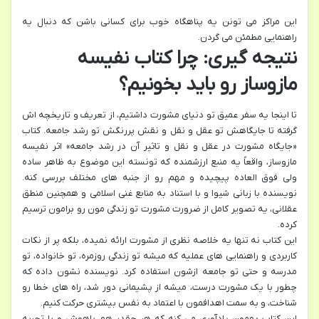
این مراکز می تونن یه پناهگاه خوب برای کسانی باشن که دنبال یه
راهنمایی مطمئن می گردن.
نتیجه گیری: چرا کتاب نفیسه
مازوساز رو باید بخونیم؟
تا اینجا یه سفر عمیق تو دنیای مشورت داشتیم، از تعریف و تاریخچه اش
گرفته تا جایگاهش تو عقل و نقل و نقش پررنگش تو رشد جامعه. کتاب
«جایگاه مشورت در عقل و نقل و تاثیر آن در رشد جامعه» اثر نفیسه
مازوساز، واقعاً یه منبع ارزشمنده که تونسته این موضوع به ظاهر ساده
ولی فوق العاده پیچیده و مهم رو از جنبه های مختلف بررسی کنه.
نویسنده با زبانی شیوا و با استناد به منابع غنی اسلامی و همچنین منطق
عقلانی، یه تصویر کامل از ضرورت مشورت تو زندگی مون رو برامون ترسیم
کرده.
این کتاب نه تنها یه خلاصه نظری از مشورت ارائه نمیده، بلکه پر از نکات
کاربردی و راهنمایی های عملیه که میشه تو زندگی روزمره، تو خانواده، تو
مدرسه و حتی تو جامعه ازشون استفاده کرد. نویسنده نشون داده که
چطور با یک مشورت درست، میشه از پشیمانی دور شد، راه های خطا رو
شناخت، و به سمت اهدافمون با اعتماد به نفس بیشتری حرکت کنیم.
این کتاب بهمون یادآوری می کنه که هر چقدر هم باهوش و با تجربه