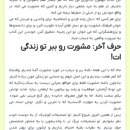
باشیم، باز هم به خرد جمعی نیاز داریم و کسی که مشورت می کنه، در
واقع خودش رو از خیلی از خطرها بیمه می کنه.
برای هر کسی که دنبال رشد فردی و اجتماعیه، برای والدین و مربیان که می
خوان فرهنگ مشورت رو تو نسل های آینده تقویت کنن، و برای دانشجوها
و پژوهشگرانی که می خوان تو این زمینه تحقیق کنن، خوندن این کتاب
یه ضرورت واقعی به حساب میاد.
حرف آخر: مشورت رو ببر تو زندگی
ات!
حالا که با این همه نکته ریز و درشت در مورد مشورت آشنا شدیم، وقتشه
که کمر همت ببندیم و این اصل مهم رو حسابی تو زندگی مون پیاده کنیم.
یادمون باشه، مشورت فقط برای مواقع بحرانی نیست؛ یه سبک زندگیه که
می تونه آرامش، موفقیت و رشد رو برامون به ارمغان بیاره. شاید اولش
یکم سخت باشه، اما به قول معروف «نابرده رنج، گنج میسر نمی شود».
مشورت کردن یه مهارت اکتسابیه که با تمرین و تکرار، توش استاد می
شیم.
پس از همین امروز شروع کنیم: تو تصمیمات کوچیک، از یه دوست خوب
نظر بخوایم. تو تصمیمات بزرگ تر، با والدینمون یا یه مشاور متخصص
حرف بزنیم. به نظرات بقیه احترام بذاریم و ازشون برای بهتر شدن