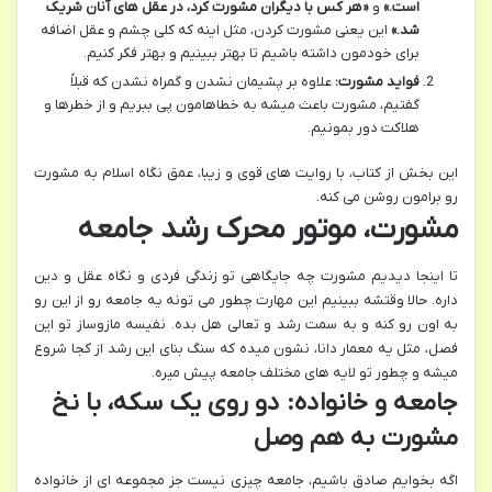
است.»
و
«هر کس با دیگران مشورت کرد، در عقل های آنان شریک
شد.»
این یعنی مشورت کردن، مثل اینه که کلی چشم و عقل اضافه
برای خودمون داشته باشیم تا بهتر ببینیم و بهتر فکر کنیم.
فواید مشورت:
علاوه بر پشیمان نشدن و گمراه نشدن که قبلاً
گفتیم، مشورت باعث میشه به خطاهامون پی ببریم و از خطرها و
هلاکت دور بمونیم.
این بخش از کتاب، با روایت های قوی و زیبا، عمق نگاه اسلام به مشورت
رو برامون روشن می کنه.
مشورت، موتور محرک رشد جامعه
تا اینجا دیدیم مشورت چه جایگاهی تو زندگی فردی و نگاه عقل و دین
داره. حالا وقتشه ببینیم این مهارت چطور می تونه یه جامعه رو از این رو
به اون رو کنه و به سمت رشد و تعالی هل بده. نفیسه مازوساز تو این
فصل، مثل یه معمار دانا، نشون میده که سنگ بنای این رشد از کجا شروع
میشه و چطور تو لایه های مختلف جامعه پیش میره.
جامعه و خانواده: دو روی یک سکه، با نخ
مشورت به هم وصل
اگه بخوایم صادق باشیم، جامعه چیزی نیست جز مجموعه ای از خانواده