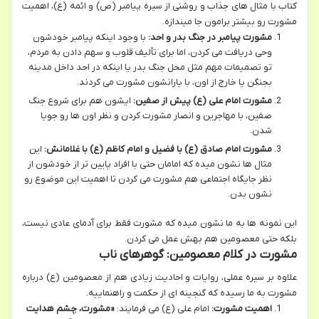
کتاب با مثال های جذاب و روشنی از سیره پیامبر (ص) و ائمه (ع)، اهمیت
مشورت رو بیشتر برامون جا میندازه.
مشورت پیامبر در جنگ بدر و احد:
با وجود اینکه پیامبر خودشون
وحی دریافت می کردن، اما برای تألیف قلوب و سهم دادن به مردم،
تو تصمیمات مهم مثل محل جنگ بدر یا اینکه در احد داخل مدینه
بجنگن یا خارج از اون، با یارانشون مشورت می کردند.
مشورت امام علی (ع) پیش از صفین:
ایشون هم برای شروع جنگ
صفین، با مهاجرین و انصار مشورت کردن و نظر اون ها رو جویا
شدن.
مشورت امام صادق (ع) با فضیل و امام کاظم (ع) با غلامانش:
این
مثال ها نشون میده که امامان حتی با افراد پایین تر از خودشون از
نظر جایگاه اجتماعی هم مشورت می کردن تا اهمیت این موضوع رو
نشون بدن.
این نمونه ها به ما نشون میده که مشورت فقط برای آدمای عادی نیست،
بلکه حتی معصومین هم بهش عمل می کردن.
مشورت در کلام معصومین: گوهرهای ناب
علاوه بر سیره عملی، روایات و احادیث زیادی هم از معصومین (ع) درباره
مشورت به ما رسیده که گنجینه ای از حکمت و راهنماییه.
اهمیت مشورت:
امام علی (ع) می فرمایند:
«مشورت، چشم هدایت