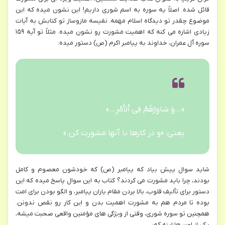
قائل شده. اصلاً یه سوره به اسم شوری داریم! این نشون میده که این
موضوع چقدر تو دیدگاه اسلام مهمه. نفیسه مازوساز تو کتابش به آیات
زیادی اشاره می کنه که اهمیت مشورت رو نشون میده. مثلاً تو آیه ۱۵۹
سوره آل عمران، خداوند به پیامبر اکرم (ص) دستور میده:
«…وَ شاوِرْهُمْ فِی اْلأَمْرِ…»
یعنی: «و در کارها با آنها مشورت کن.»
شاید سوال پیش بیاد که پیامبر (ص) که خودشون معصوم و کامل
بودند، چرا باید مشورت می کردند؟ کتاب به این سوال پاسخ میده که این
دستور برای تألیف قلوب، بالا بردن مقام یاران پیامبر، و الگو بودن برای امت
بوده تا مردم هم به مشورت اهمیت بدن و این کار رو نقص ندونن.
همچنین تو سوره شوری، وقتی از ویژگی های مؤمنین واقعی صحبت میشه،
یکی از اون ها اینه که: