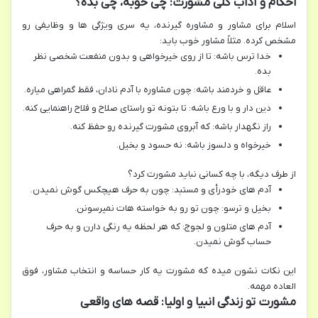
احکام و آداب کلی مشورت: چی خوبه، چی بده؟
اسلام برای مشاور و مشاوره گیرنده، یه سری ویژگی ها و وظایفی رو
مشخص کرده. مثلاً مشاور خوب باید:
خدا ترس باشه: تا از روی خیرخواهی و بدون منفعت شخصی نظر
بده.
عاقل و خردمند باشه: چون مشاوره با آدم نادان، فقط گمراهی میاره.
دین دار و با ورع باشه: تا بتونه تو راستای صلاح و فلاح راهنمایی کنه.
راز نگهدار باشه: که آبروی مشورت گیرنده رو حفظ کنه.
خیرخواه و دلسوز باشه: نه حسود و بخیل.
از طرف دیگه، با چه کسانی نباید مشورت کرد؟
آدم های خودرأی و مستبد: چون به حرف هیچکس گوش نمیدن.
بخیل و ترسو: چون تو رو به خواسته هات نمیرسونن.
آدم های متلون و لجوج: که هر لحظه یه رنگی دارن و به حرف
حساب گوش نمیدن.
این نکات نشون میده که مشورت یه کار حساسه و انتخاب مشاور، فوق
العاده مهمه.
مشورت تو زندگی انبیا و اولیا: قصه های واقعی