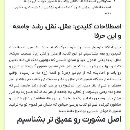
شکوفایی استعدادها: گاهی وقتا یه مشاور خوب، می تونه
استعدادهای پنهان ما رو کشف کنه و بهمون راه درست رو نشون
بده.
اصطلاحات کلیدی: عقل، نقل، رشد جامعه
و این حرفا
برای اینکه بتونیم بحث رو خوب درک کنیم، باید یه سری اصطلاحات
کلیدی رو هم بشناسیم. تو این کتاب، از عقل و نقل زیاد صحبت میشه.
عقل اینجا یعنی همون خرد و منطق انسانی که بهمون کمک می کنه تحلیل
کنیم و بهترین راه رو پیدا کنیم. نقل هم منظور، همون آموزه های دینی و
روایات و احادیثه که از پیامبر (ص) و ائمه (ع) به ما رسیده. وقتی
نویسنده از جایگاه مشورت در عقل و نقل صحبت می کنه، یعنی هم از نظر
منطقی و هم از نظر دینی، این موضوع رو بررسی کرده. رشد جامعه هم که
معلومه؛ یعنی پیشرفت و تعالی یه جامعه از هر لحاظ، که مشورت یه ابزار
مهم برای رسیدن به این رشده. علاوه بر این ها، مفاهیمی مثل مشاور و
مشاوره گیرنده هم تو کتاب بررسی میشن که نقش هر کدوم تو یه فرآیند
مشورت موفق، حسابی توضیح داده شده.
اصل مشورت رو عمیق تر بشناسیم