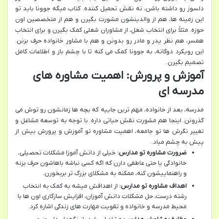
دلسوز رو داشته باشن، نه نقش تحمیل کننده. کتاب میگه جوونا باید تو
این زمینه ها، هم از والدینشون مشورت بگیرن و هم از متخصصین اون
حوزه. مثلاً برای انتخاب شغل، از مشاوران شغلی کمک بگیرن و برای انتخاب
همسر، هم نظر پدر و مادر رو بدونن و هم با مشاور خانواده حرف بزنن.
این رویکرد دوگانه، به جوونا کمک می کنه تا با چشم باز و اطلاعات کامل
تصمیم بگیرن.
آموزش و پرورش: اهمیت مشاوره های
مدرسه ای
مدرسه، بعد از خانواده، مهم ترین جاییه که بچه ها زمانشون رو توش می
گذرونن. اینجا هم مشورت نقش حیاتی داره. با توجه به توسعه مشاغل و
تغییر نگرش ها تو جامعه، اهمیت مشاوره تو آموزش و پرورش بیش از
پیش به چشم میاد.
ضرورت مشاوره تو مدارس:
خیلی از دانش آموزا مشکلات تحصیلی،
خانوادگی یا حتی عاطفی دارن که اگه کسی نباشه باهاشون حرف بزنه
و راهنماییشون کنه، ممکنه به مشکلای بزرگ تر بربخورن.
اهداف مشاوره تو مدارس:
از اهدافش میشه به کمک به انتخاب
رشته درست، حل مشکلات دانش آموزان، افزایش سازگاری اون ها با
محیط مدرسه و خانواده و تقویت مهارت های زندگی اشاره کرد.