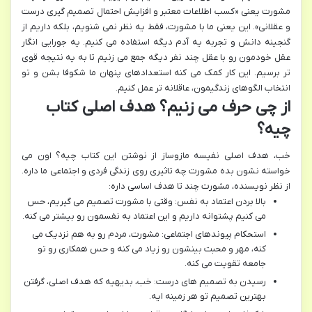
مشورت یعنی «کسب اطلاعات معتبر و افزایش احتمال تصمیم گیری درست
و عقلانی». این یعنی ما با مشورت، فقط یه نظر نمی شنویم، بلکه داریم از
گنجینه دانش و تجربه یه آدم دیگه استفاده می کنیم. یه جورایی انگار
عقل خودمون رو با عقل چند نفر دیگه جمع می زنیم تا به یه نتیجه قوی
تر برسیم. این کار کمک می کنه استعدادهای پنهان ما شکوفا بشن و تو
انتخاب الگوهای زندگیمون، عاقلانه تر عمل کنیم.
از چی حرف می زنیم؟ هدف اصلی کتاب
چیه؟
خب، هدف اصلی نفیسه مازوساز از نوشتن این کتاب چیه؟ اون می
خواسته نشون بده مشورت چه تاثیری روی زندگی فردی و اجتماعی ما داره.
از نظر نویسنده، مشورت چند تا هدف اساسی داره:
بالا بردن اعتماد به نفس: وقتی با مشورت تصمیم می گیریم، حس
می کنیم پشتوانه داریم و این اعتماد به نفسمون رو بیشتر می کنه.
استحکام پیوندهای اجتماعی: مشورت، مردم رو به هم نزدیک می
کنه، مهر و محبت بینشون رو زیاد می کنه و حس همکاری رو تو
جامعه تقویت می کنه.
رسیدن به تصمیم های درست: خب، بدیهیه که هدف اصلی، گرفتن
بهترین تصمیم تو هر زمینه ایه.