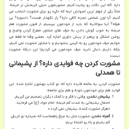
داره. اگه این نکات رو رعایت کنیم، مشورتمون خیلی اثربخش تر میشه.
مثلاً یکی از مهم ترین اصولش اینه که «کی» رو برای مشورت انتخاب می
کنیم. آیا اون شخص تجربه کافی داره؟ راز نگهدار هست؟ دلسوزه؟ بی
طرفه؟ اینا سوالاتیه که باید از خودمون بپرسیم. از فنون مشورت هم
میشه به خوب گوش دادن به حرف های مشاور، مطرح کردن واضح و
روشن مشکل و پرهیز از پیش داوری اشاره کرد. بعضی وقتا ما فقط می
خوایم حرف خودمون رو به کرسی بنشونیم و با مشاور مشورت نمی کنیم،
بلکه داریم دنبال تایید حرف خودمون می گردیم! این دیگه مشورت
نیست.
مشورت کردن چه فوایدی داره؟ از پشیمانی
تا همدلی
مشورت کردن، یه عالمه فایده داره که تو کتاب بهشون اشاره شده. این
فواید هم برای خودمون خوبه و هم برای جامعه:
پشیمان نشدن:
وقتی با فکر و با کمک دیگران تصمیم می گیریم،
احتمال پشیمانی به شدت کم میشه. امام جواد (ع) می فرمایند:
«هرگز مشورت کننده، پشیمان نمی گردد.»
گمراه نشدن:
مشورت مثل یه چراغ راهنماست که نمیذاره تو تاریکی
گم بشیم و راه رو اشتباه بریم.