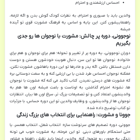
احساس ارزشمندی و احترام
والدین باید با صبوری و احترام، به نظرات کودک گوش بدن و اگه لازمه،
راهنماییشون کنن. این پایه و اساس یه فرهنگ مشورت قوی تو آینده
میشه.
نوجوونی، دوره پر چالش: مشورت با نوجوان ها رو جدی
بگیریم
دوران نوجوونی، یه دوره پر از تغییر و تحوله؛ هم برای نوجوان و هم برای
خانواده. نوجوان ها تو این سن، دنبال هویت خودشون هستن و دوست
دارن مستقل باشن. اگه پدر و مادرها تو این دوره باهاشون مشورت نکنن،
ممکنه نوجوان احساس طرد شدن یا بی ارزشی کنه و به سمت دوستانی بره
که مشورت های درستی نمیدن. کتاب تاکید می کنه که مشورت با نوجوان
ها، نشونه احترام گذاشتن به اوناست و باعث میشه اون ها هم به
والدینشون اعتماد کنن و تو تصمیمات بزرگ تر، سراغ اون ها بیان. انتظارات
نوجوان ها از والدینشون، و وظایف والدین تو این دوره حساس، با جزئیات
تو کتاب توضیح داده شده.
جوونا و مشورت: راهنمایی برای انتخاب های بزرگ زندگی
جوونی، دوره تصمیم های سرنوشت سازه: انتخاب شغل، انتخاب همسر، یا
حتی استحکام باورهای دینی. تو این مرحله، یه مشورت خوب می تونه
زندگی یه جوون رو متحول کنه. والدین اینجا باید نقش راهنما و مشاور