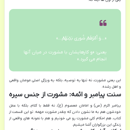
«…وَ أَمْرُهُمْ شُورى‏ بَیْنَهُمْ…»
یعنی: «و کارهایشان با مشورت در میان آنها
انجام می گیرد.»
این یعنی مشورت، نه تنها یه توصیه، بلکه یه ویژگی اصلی مومنان واقعی
و اهل رشده.
سنت پیامبر و ائمه: مشورت از جنس سیره
پیامبر اکرم (ص) و امامان معصوم (ع)، نه فقط با کلام، بلکه با عمل
خودشون هم به ما نشون دادن که چقدر مشورت مهمه. تو این قسمت از
کتاب، هم احکام کلی مشورت رو می خونیم و هم با نمونه های واقعی از
زندگی این بزرگواران آشنا میشیم.