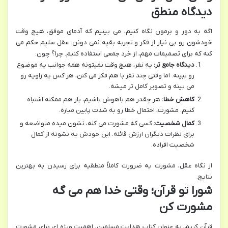
دیدگاه منطق
اگه به دور و برمون نگاه کنیم، می بینیم که آدمای موفق، هیچ وقت
خودشون رو بی نیاز از فکر و تجربه بقیه نمی دونن. عقل سلیم حکم می
کنه که برای تصمیمات مهم، از خرد جمعی استفاده کنیم. چرا؟ چون:
دیدگاه جامع تر:
یه نفر، هیچ وقت نمیتونه همه جوانب یه موضوع
رو ببینه. اما وقتی چند نفر با هم فکر می کنن، هر کس یه زاویه رو
می بینه و تصویر کامل تر میشه.
کاهش خطا:
هر چقدر هم باهوش باشیم، باز هم ممکنه اشتباه
کنیم. مشورت، احتمال خطا رو به شدت پایین میاره.
کمال شخصیت:
کسی که مشورت می کنه، نشون میده متواضعه و
برای نظرات دیگران ارزش قائله. این خودش یه نشونه از کمال
شخصیت افراده.
از نگاه عقل، مشورت یه ضرورت کاملاً منطقیه برای رسیدن به بهترین
نتایج.
شورا تو قرآن؛ وقتی خدا هم می گه
مشورت کن
قرآن کریم، به عنوان کتاب هدایت مسلمین، اهمیت ویژه ای برای مشورت