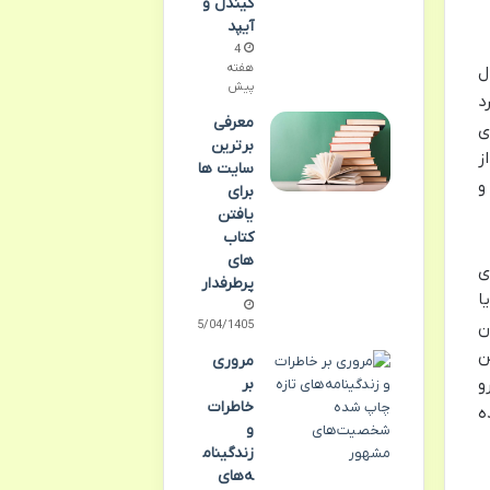
کیندل و
آیپد
4
هفته
کال
پیش
د
معرفی
ی
برترین
ز
سایت ها
و
برای
یافتن
کتاب
های
ی
پرطرفدار
ا
ن
15/04/1405
ن
مروری
و
بر
خاطرات
ه
و
زندگینام
ه‌های