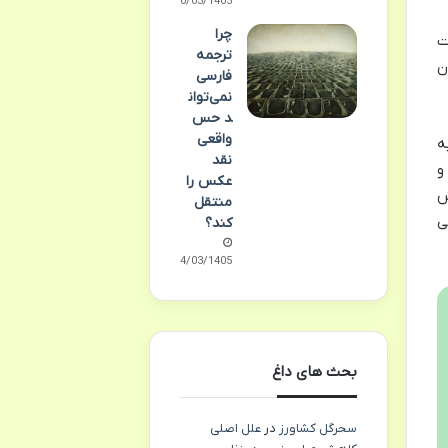
10/03/1405
چرا
ت
ترجمه
ن
فارسی
نمی‌توان
د حس
واقعی
ه
نقد
و
عکس را
ش
منتقل
ی
کند؟
04/03/1405
بحث های داغ
سحرگل کشاورز
در
علل اصلی