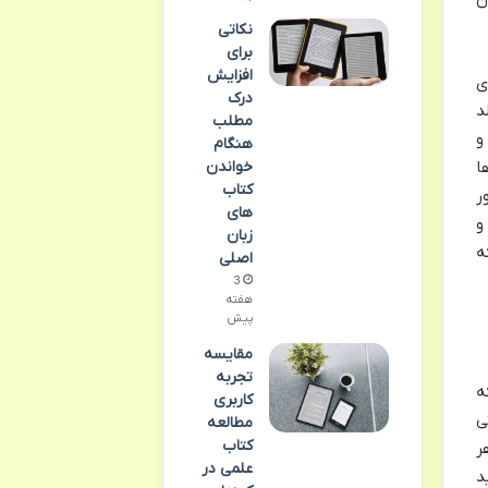
نکاتی
برای
افزایش
ی
درک
د
مطلب
و
هنگام
خواندن
ا
کتاب
ر
های
و
زبان
ه
اصلی
3
هفته
پیش
مقایسه
تجربه
ه
کاربری
ی
مطالعه
کتاب
ر
علمی در
د