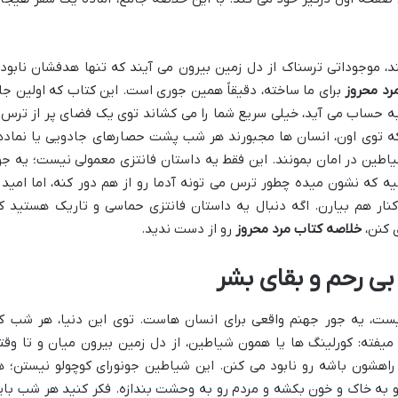
 موجوداتی ترسناک از دل زمین بیرون می آیند که تنها هدفشان نابود
رد محروز
برای ما ساخته، دقیقاً همین جوری است. این کتاب که اولین جل
 The Demon Cycle به حساب می آید، خیلی سریع شما را می کشاند توی یک فضای پر از ترس 
که توی اون، انسان ها مجبورند هر شب پشت حصارهای جادویی یا نماده
یاطین در امان بمونند. این فقط یه داستان فانتزی معمولی نیست؛ یه جو
ه که نشون میده چطور ترس می تونه آدما رو از هم دور کنه، اما امید 
نار هم بیارن. اگه دنبال یه داستان فانتزی حماسی و تاریک هستید ک
 کنن،
خلاصه کتاب مرد محروز
رو از دست ندید.
ی رحم و بقای بشر
ت، یه جور جهنم واقعی برای انسان هاست. توی این دنیا، هر شب ک
یفته: کورلینگ ها یا همون شیاطین، از دل زمین بیرون میان و تا وقت
راهشون باشه رو نابود می کنن. این شیاطین جونورای کوچولو نیستن؛ ه
 به خاک و خون بکشه و مردم رو به وحشت بندازه. فکر کنید هر شب بای