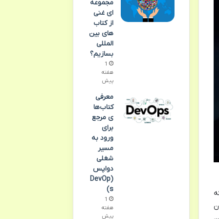
مجموعه
ای غنی
از کتاب
های بین
المللی
بسازیم؟
1
هفته
پیش
معرفی
کتاب‌ها
ی مرجع
برای
ورود به
مسیر
شغلی
دواپس
(DevOp
s)
ه
1
ن
هفته
پیش
ن