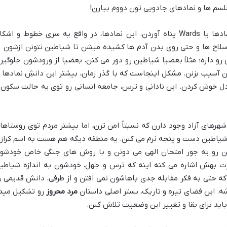
لسم ها و نمادهای جادویی تون دووم بیارن!
برای محافظت از خودشون، انسان ها به نمادها یا Wards پناه آوردن. این نمادها، در واقع یه سری خطوط و اش
سلاح ها و حتی روی بدن آدم ها کشیده میشن تا شیاطین نتونن ازشون ر
 داره؛ مثلاً بعضیا شیاطین رو دور می کنن، بعضیا از ورودشون جلوگیر
آسیب بزنن. مشکل اینجاست که با گذر زمان، بیشتر این دانشِ نمادها ا
 دل خوش کردن. این نادانی و ترس، جامعه انسانی رو توی یه حالت سکون 
شهرهای آزاد وجود دارن که نسبتاً امن ترن، اما بیشتر مردم توی روستاها
یاطین دست و پنجه نرم می کنن. یه منطقه دیگه هم هست به اسم کرازی
ین رو یه جور امتحان الهی می دونن و با روش های جنگی خاص خودشو
برت بهش اشاره می کنه اینه که ترس و جهل، خودشون به اندازه شیاطی
که حتی به فکر مقابله جدی باهاشون نمی افتن و از طرفی، دانش قدیمی ر
. این فضای تیره و تاریک، بستر اصلی داستان
مرد محروز
رو تشکیل مید
اید برای بقا و تغییر این وضعیت تلاش کنن.