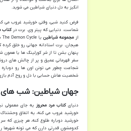
انگیز به دل دنیای شیاطین می شوید.
فرض کنید شبی، وقتی خورشید غروب می کند،
شماست. دنیایی که پیتر وی. برت در
کتاب م
از
مجموعه شیاطین
یا
هیجان. برت استادانه جهانی رو خلق کرده 
پنهان بشن تا از شر کورلینگ ها یا همون ش
سفر قهرمانی عمیق و پر از چالش های درونی
شجاعت چطور می تونن اون ها رو دوباره ک
شخصیت هاش حسابی با دل و روح آدم بازی
جهان شیاطین: شب های ب
دنیای
کتاب مرد محروز
یه جای معمولی نیس
خورشید غروب می کنه، یه اتفاق وحشتناک م
خورشید دوباره طلوع کنه، هر چیزی که سر 
کدومشون قدرتی دارن که می تونه شهرها رو