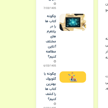
ن
27/03/1405
و
چگونه
کتاب ها
را در
پلتفرم
های
ه
مختلف
ی
آنلاین
ر
مطالعه
کنیم؟
ه
16/03/1405
چگونه با
ت
گلوبوک
ی
بهترین
،
کتاب ها
را کشف
کنیم؟