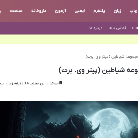
چاپ
زبان
پلتفرم
ایمنی
آزمون
داروخانه
صنعت
پ
dm
تماس با ما
درباره ما
مجموعه شیاطین (پیتر وی. برت)
وعه شیاطین (پیتر وی. برت)
خواندن این مطلب 14 دقیقه زمان میبرد