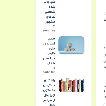
تازه چاپ
شده
شخصی
ه
ت‌های
د
مشهور
11/04/1405
سهم
استاندارد
ه
های
خارجی
ش
در ایمنی
ن
شغلی
ه
02/04/1405
راهنمای
ی
دسترسی
به متون
ع
اورجینال
؛
از سراسر
م
جهان