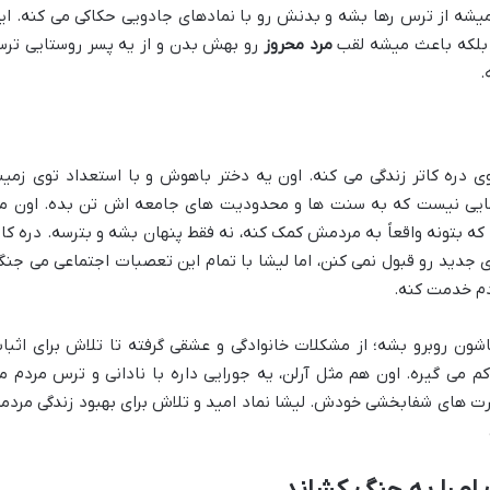
میشه از ترس رها بشه و بدنش رو با نمادهای جادویی حکاکی می کنه. ای
 بلکه باعث میشه لقب
مرد محروز
رو بهش بدن و از یه پسر روستایی ترس
.
 دره کاتر زندگی می کنه. اون یه دختر باهوش و با استعداد توی زمین
دمایی نیست که به سنت ها و محدودیت های جامعه اش تن بده. اون م
که بتونه واقعاً به مردمش کمک کنه، نه فقط پنهان بشه و بترسه. دره کات
جدید رو قبول نمی کنن، اما لیشا با تمام این تعصبات اجتماعی می جنگ
ردم خدمت کنه.
اشون روبرو بشه؛ از مشکلات خانوادگی و عشقی گرفته تا تلاش برای اثبا
ی گیره. اون هم مثل آرلن، یه جورایی داره با نادانی و ترس مردم م
ارت های شفابخشی خودش. لیشا نماد امید و تلاش برای بهبود زندگی مردمه