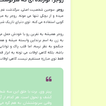
روجر: نوازنده ای که سرنوشت 
روجر
، سومین شخصیت اصلی، سرگذشت غم انگ
میده و از بچگی تنها می مونه. روجر یه می
گویی استفاده می کنه. توی دنیای تاریک شیاط
روجر همیشه یه نفرین رو با خودش حمل می 
یه زن به اسم برندلین وابسته میشه و همرا
جنگجو به نظر نرسه، اما قلب پاک و توان
باشه، بلکه گاهی اوقات می تونه یه ابزار ق
فقط توی مبارزه مستقیم نیست، گاهی اوقات 
پیتر وی. برت با خلق این سه شخ
کشف و تحول است. هر کدام از آن 
وقتی سرنوشتشان به هم گره می خ