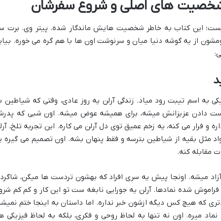
ی شخصیت های اصلی و شروع سفرشان
یست؛ این کتاب به خاطر شخصیت هایش ماندگار شده. پیتر وی. برت س
ون از یه گوشه دنیا میان و سرنوشت اون ها با هم گره می خوره. بیای
ی:
د
کی به اسم تیبت رود میاد. زندگی آرلن یه روز عادی، وقتی که شیاطین ب
دست دادن عزیزانش میشه، برای همیشه عوض میشه. اون شبی که پدر
 و فرار می کنه، یه زخم عمیق توی دل آرلن می کاره. این تجربه تلخ، آرل
اد مثل بقیه از شیاطین بترسه و فقط پنهان بشه. اون تصمیم می گیره ی
ات مقابله کنه.
آزاد میشه. اونجا پیش یه سری افراد که بهشون تردست ها میگن، شاگرد
فراموش شده نمادها. آرلن یه جورایی نابغه ست تو این کار و کم کم شرو
ری که هیچ کس دیگه ازشون خبر نداره. اما داستان به اینجا ختم نمیشه
ا نماد میره. اون نه تنها به لحاظ روحی و فکری، بلکه به لحاظ فیزیکی ه