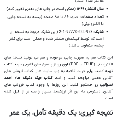
ها ذکر شده است)
سال انتشار:
۱۳۹۹ (ممکن است در چاپ های بعدی تغییر کند)
تعداد صفحات:
حدود ۸۶ تا ۸۸ صفحه (بسته به نسخه چاپی
یا الکترونیکی)
شابک:
978-622-97773-1-2 (این شابک مربوط به نسخه ای
است که توسط گیلگمش منتشر شده و ممکن است برای نشر
چشمه متفاوت باشد.)
این کتاب هم به صورت چاپی موجوده و هم می تونید نسخه های
الکترونیکی (EPUB یا PDF) اون رو از پلتفرم های قانونی خرید کتاب
تهیه کنید. برای خرید، کافیه به وب سایت های کتاب فروشی های
آنلاین معتبر مراجعه کنید و اسم
کتاب «یک دقیقه ها» احمد
نصرالهی
رو جستجو کنید. این روزها با وجود کتاب فروشی های
آنلاین، دسترسی به این اثر ارزشمند بسیار راحت تر از قبل شده
است.
نتیجه گیری: یک دقیقه تأمل، یک عمر