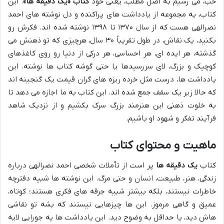
خب، می رسیم به اصل مطلب، یعنی خود
کتاب «یک دقیقه ها»
. این
کتاب، یه مجموعه از یادداشت های پراکنده و دل نوشته های احمد
نصرالهی هست که از سال ۱۳۷۰ تا ۱۳۹۸ نوشته شده اند. فکرش رو
بکنید، یک نقاش، در طول تقریباً ۳۰ سال، هرچیزی که تو ذهنش می
گذشته، هر ایده ای، هر احساسی، هر درکی از دنیا رو روی کاغذهای
کوچیک و بزرگ، لای سررسیدها یا حتی گوشه کتاب ها نوشته. این
یادداشت ها، درست مثل خرده ریزه های گران قیمت یک گنجینه اند
که حالا زیر یک سقف جمع شده اند. این کتاب به ما اجازه می دهد تا
به خلوت ذهنی این هنرمند بزرگ سرک بکشیم و از نزدیک شاهد
فرآیند تفکر و شهود او باشیم.
ماهیت و محتوای کتاب
کتاب
یک دقیقه ها
پر است از تأملات شخصی احمد نصرالهی درباره
زندگی، هنر، طبیعت، انسان و حتی مرگ. این نوشته ها شبیه دفترچه
خاطرات نیستند، بلکه بیشتر شبیه جرقه های فکری هستند؛ کوتاه،
عمیق و گاهی مرموز. این ها چیزهایی نیستند که بشه تو نقاشی
هاش دید، یا حداقل به وضوح دید. این یادداشت ها یه جورایی لایه