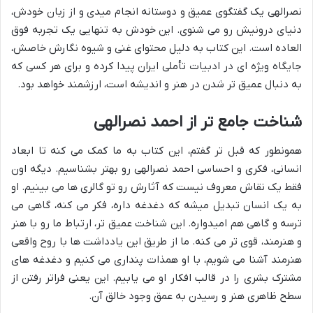
نصرالهی یک گفتگوی عمیق و دوستانه انجام میدی و از زبان خودش،
دنیای درونیش رو می شنوی. این خودش به تنهایی یک تجربه فوق
العاده است. این کتاب به دلیل محتوای غنی و شیوه نگارش خاصش،
جایگاه ویژه ای در ادبیات تأملی ایران پیدا کرده و برای هر کسی که
به دنبال عمیق تر شدن در هنر و اندیشه است، ارزشمند خواهد بود.
شناخت جامع تر از احمد نصرالهی
همونطور که قبل تر گفتم، این کتاب به ما کمک می کنه تا ابعاد
انسانی، فکری و احساسی احمد نصرالهی رو بهتر بشناسیم. دیگه اون
فقط یک نقاش معروف نیست که آثارش رو تو گالری ها می بینیم. او
به یک انسان تبدیل میشه که دغدغه داره، فکر می کنه، گاهی می
ترسه و گاهی هم امیدواره. این شناخت عمیق تر، ارتباط ما رو با هنر
و هنرمند، قوی تر می کنه. ما از طریق این یادداشت ها با روح واقعی
هنرمند آشنا می شویم، با او همذات پنداری می کنیم و دغدغه های
مشترک بشری را در قالب افکار او می یابیم. این یعنی فراتر رفتن از
سطح ظاهری هنر و رسیدن به عمق وجود خالق آن.