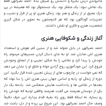
عالیوندی درس بگیره و دانشش رو صیقل بده. احمد نصرالهی فقط
یک نقاش نبود؛ یک متفکر بود، یک جستجوگر بود که همیشه در پی
درک عمیق تر از زندگی و هنر بود. زندگی هنری او پر از فراز و نشیب و
تجربیات گوناگون بود که هر کدومشون به نحوی در شکل گیری
شخصیت هنری و فکری او نقش داشتند.
آغاز زندگی و شکوفایی هنری
احمد نصرالهی در بابل متولد شد و از سنین کم، هوش و استعداد
هنری اش نمایان شد. او به جای دنبال کردن مسیرهای مرسوم، راه
خودش را پیدا کرد و نقاشی را به شکلی تجربی و از اعماق وجودش
شروع کرد. این خودآموزی، روح آزادی خواه و خلاق او را نشان می دهد
که نمی خواست در چارچوب های از پیش تعیین شده قرار بگیرد. این
دوره از زندگی او، پایه و اساس جهان بینی هنری اش را بنا نهاد که
بعدها در نقاشی ها و یادداشت هایش منعکس شد. یادمه یک بار
یکی از دوستان هنرمند می گفت، هنرمند واقعی اونیه که خودش راه
رو بسازه، نه اینکه فقط روی راه بقیه قدم برداره؛ این حرف دقیقاً
وصف حال احمد نصرالهی بود. این شروع بی پرده و از دل، باعث شد