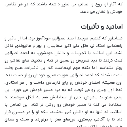
که آثار او، روح و اصالتی بی نظیر داشته باشند که در هر نگاهی،
خودش را نشان می دهد.
اساتید و تأثیرات
همانطور که گفتیم، هرچند احمد نصرالهی خودآموز بود، اما از تاثیر و
راهنمایی استادانی مثل علی اکبر صفاییان و بهرام عالیوندی غافل
نشد. این اساتید با تجربیات و دانش خودشون، به احمد نصرالهی
کمک کردند تا دید هنریش رو عمیق تر کنه و تکنیک های نقاشی رو
بهتر بشناسه. اما نکته مهم اینجاست که این تاثیرات، هیچ وقت
باعث نشدند که احمد نصرالهی هویت هنری خودش رو از دست بده.
اون همیشه امضای خودش رو پای کارهاش داشت و از هر استادی،
فقط اون چیزی رو می گرفت که به درد مسیر خودش می خورد. این
یعنی هنرمند باهوش، حتی از استادانش هم به شکل هوشمندانه
استفاده می کنه تا مسیر خودش رو روشن تر کنه. این تعامل با
اساتید، نه تنها به او دانش فنی بخشید، بلکه او را در مسیری قرار
داد تا با آگاهی بیشتری، مرزهای هنر را درنوردد و سبک و سیاق
خاص خودش را تثبیت کند.