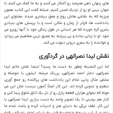
های پنهان ذهن هنرمند رو آشکار می کنند و به ما کمک می کنند تا
جهان بینی او رو از نزدیک لمس کنیم. میشه گفت این کتاب، همون
چیزیه که به نقاشی هاش روح و عمق بیشتری میده. محتوای این
یادداشت ها، فراتر از زمان و مکان است و با پرسش های بنیادی
بشری گره خورده که هر انسانی در طول زندگی خود با آنها روبرو می
شود. او با زبانی ساده و بی پیرایه، به عمیق ترین مفاهیم می پردازد
و خواننده را به سفری درونی دعوت می کند.
نقش لیدا نصرالهی در گردآوری
اما این گنجینه چطور به دست ما رسید؟ اینجا نقش خانم لیدا
نصرالهی، دختر احمد نصرالهی، پررنگ میشه. ایشون با حوصله و
عشقی مثال زدنی، تمام این یادداشت های پراکنده رو جمع آوری،
تنظیم و تدوین کرده اند. این کار اصلاً آسون نیست؛ مثل این می
مونه که بخوای هزاران قطعه پازل رو از دل یک اتاق شلوغ پیدا کنی و
کنار هم بچینی تا یک تصویر واحد به دست بیاری. لیدا نصرالهی با
این کار، لطف بزرگی به دنیای هنر و ادبیات کرده و باعث شده ما
بتونیم از این دریچه منحصربه فرد، به دنیای احمد نصرالهی قدم