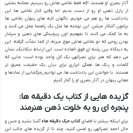
آثار بصری او هستند. اگه فقط نقاشی هاش رو ببینیم، ممکنه بخشی
از پازل ذهنی او رو از دست بدیم. اما وقتی کنار نقاشی ها، این
یادداشت ها رو هم می خونیم، ناگهان لایه های پنهان نقاشی ها
برامون آشکار میشن. این نوشته ها مثل یک راهنما عمل می کنند و
به ما کمک می کنند تا بفهمیم اون پیچیدگی های ذهنی و سرشار
بودن روحی که تو نقاشی هاش موج میزنه، از کجا نشأت گرفته. این
یه دیدگاه بین رشته ای فوق العاده است. این ارتباط تنگاتنگ، نشان
می دهد که هنر برای نصرالهی یک کل واحد بوده است؛ جایی که
کلمات و رنگ ها، همگی ابزاری برای بیان یک حقیقت عمیق تر
هستند. با خواندن این یادداشت ها، می توانیم رمزگشایی از نمادها و
معانی پنهان در آثار بصری او را آغاز کنیم.
گزیده هایی از کتاب یک دقیقه ها:
پنجره ای رو به خلوت ذهن هنرمند
برای اینکه بیشتر با فضای
کتاب «یک دقیقه ها»
آشنا بشید و حس و
حال احمد نصرالهی رو لمس کنید، چند تا از گزیده های جالب این