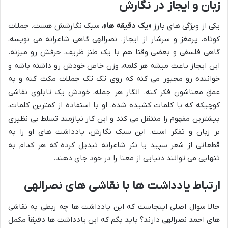
زبان و ایجاز در نگارش
یکی از ویژگی های بارز
«یک دقیقه ها»
، سبک نگارشش هست. جملات
کوتاه، پرمغز و سرشار از ایجاز. نصرالهی گاهی شاعرانه می نویسه،
گاهی فلسفی و بعضی وقتا هم با یک طنز ظریف، حرفش رو میزنه.
این ایجاز باعث میشه هر کلمه، وزن خاص خودش رو داشته باشه و
خواننده رو مجبور می کنه که روی تک تک جملات مکث کنه و به
عمق معناشون فکر کنه. انگار هر جمله، خودش یک تابلوی نقاشی
کوچیکه که با کلمات کشیده شده. او با استفاده از کمترین کلمات،
بیشترین مفهوم را منتقل می کند و این کار نیازمند تسلط بی نظیری
بر زبان و تفکر است. این سبک نگارش، یادداشت های او را به
قطعاتی از شعر سپید یا نثر شاعرانه تبدیل کرده که هر کدام به
تنهایی می توانند دنیایی از معنا را در خود جای دهند.
ارتباط یادداشت ها با نقاشی های نصرالهی
حالا سوال اصلی اینجاست که این یادداشت ها چه ربطی به نقاشی
های احمد نصرالهی دارند؟ باید بگم که این یادداشت ها دقیقاً مکمل