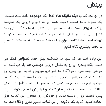
بینش
در نهایت، کتاب
«یک دقیقه ها»
فقط یک مجموعه یادداشت نیست؛
یک دعوت نامه است. دعوت نامه ای به دنیای درونی یک هنرمند
بزرگ، به ژرفای تفکر و احساساتش. این کتاب به ما یادآوری می کنه
که زیبایی و عمق زندگی، اغلب در جزئیات کوچک و لحظات کوتاه
نهفته است، فقط کافیه برای «یک دقیقه» هم که شده، مکث کنیم و
با دقت بیشتری نگاه کنیم.
این یادداشت ها، نه تنها به شناخت بهتر احمد نصرالهی کمک می
کنند، بلکه پنجره ای رو به دنیای درونی خودمان هم باز می کنند. با
خوندن جملاتش، ناخودآگاه به فکر فرو میریم و شاید اون چیزی رو
که مدت ها دنبالش بودیم، تو همین یک دقیقه ها پیدا کنیم.
خوندن این کتاب برای هر کسی که به هنر، فلسفه و تأمل در زندگی
علاقه مند هست، یک تجربه ارزشمند و فراموش نشدنی خواهد بود.
پس فرصت رو از دست ندید و خودتون رو مهمون این کتاب فوق
العاده کنید. شاید یک دقیقه از این کتاب، مسیر فکری و نگاه شما به