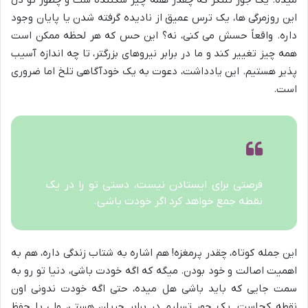
میده. یک جور تلنگر که چقدر همه چیز شکننده ست و چطور تو دل
این روزمرگی ها، یک ترس عمیق از نادیده گرفته شدن یا پایان وجود
داره. واقعاً حسش می کنی، نه؟ این حس که هر لحظه ممکن است
همه چیز تغییر کند و ما در برابر نیروهای بزرگتر، تا چه اندازه آسیب
پذیر هستیم. این یادداشت، دعوت به یک خودآگاهی تلخ اما ضروری
است.
فرصتی برای ایستادن نیست، دستی تو را در یک
نقطه جمع خواهد کرد اگر خودت باشی.
این جمله کوتاه، چقدر پرمغزه! هم اشاره به شتاب زندگی داره، هم به
اهمیت اصالت و خود بودن. میگه که اگه خودت باشی، دنیا تو رو به
سمت جایی که باید باشی هل میده، حتی اگه خودت ندونی اون
نقطه کجاست. یک جور تسلیم در برابر جریان هستی، ولی با حفظ