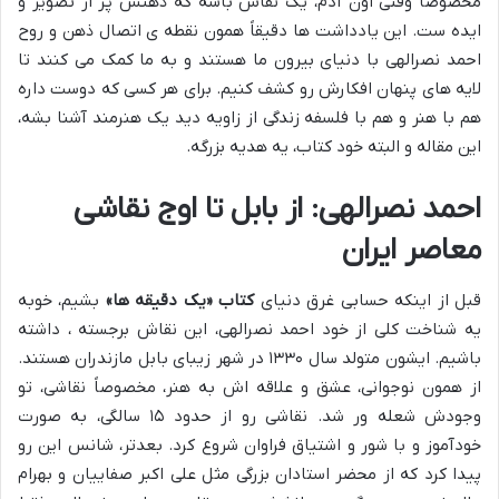
مخصوصاً وقتی اون آدم، یک نقاش باشه که ذهنش پر از تصویر و
ایده ست. این یادداشت ها دقیقاً همون نقطه ی اتصال ذهن و روح
احمد نصرالهی با دنیای بیرون ما هستند و به ما کمک می کنند تا
لایه های پنهان افکارش رو کشف کنیم. برای هر کسی که دوست داره
هم با هنر و هم با فلسفه زندگی از زاویه دید یک هنرمند آشنا بشه،
این مقاله و البته خود کتاب، یه هدیه بزرگه.
احمد نصرالهی: از بابل تا اوج نقاشی
معاصر ایران
قبل از اینکه حسابی غرق دنیای
کتاب «یک دقیقه ها»
بشیم، خوبه
یه شناخت کلی از خود احمد نصرالهی، این نقاش برجسته ، داشته
باشیم. ایشون متولد سال ۱۳۳۰ در شهر زیبای بابل مازندران هستند.
از همون نوجوانی، عشق و علاقه اش به هنر، مخصوصاً نقاشی، تو
وجودش شعله ور شد. نقاشی رو از حدود ۱۵ سالگی، به صورت
خودآموز و با شور و اشتیاق فراوان شروع کرد. بعدتر، شانس این رو
پیدا کرد که از محضر استادان بزرگی مثل علی اکبر صفاییان و بهرام