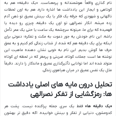
نام گذاری واقعاً هوشمندانه و پرمعناست. «یک دقیقه» هم به
کوتاهی و ایجاز این یادداشت ها اشاره داره، هم به اون لحظات
ناگهانی و شهودی که جرقه یک فکر یا یک بینش عمیق تو ذهن آدم
زده میشه. انگار نصرالهی تو اون یک دقیقه، چیزی رو دیده یا
فهمیده که برای ما، میتونه سرچشمه یک ساعت یا حتی یک عمر تأمل
باشه. این نام، خودش یه جور دعوت به مکث و تفکره؛ دعوتی برای
اینکه برای یک دقیقه هم که شده، از شتاب زندگی کم کنیم و به عمق
حرف ها گوش بدیم. این نام به خوبی نشان دهنده ماهیت این
نوشته ها است: جملات کوتاه، ضربتی و پرمغز که در لحظه ای کوتاه
متولد شده اند اما توانایی تأثیرگذاری عمیق و ماندگار را دارند. دقیقاً
مثل یک نفس عمیق در میان هیاهوی زندگی.
تحلیل درون مایه های اصلی یادداشت
ها: رمزگشایی از تفکر نصرالهی
«یک دقیقه ها»
فقط یک سری جمله پراکنده نیست. پشت هر
کدومشون، دنیایی از تفکر و بینش خوابیده. اگه دقیق تر بهشون