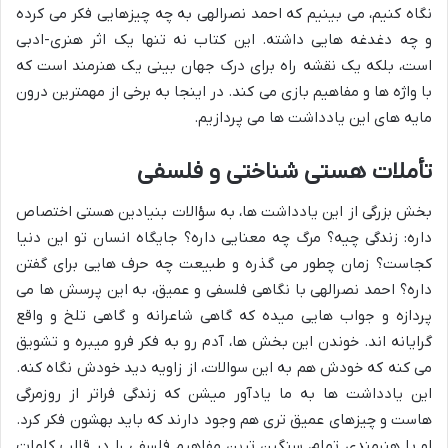
نگاه کنیم، می بینیم که احمد نصرالهی به چه چیزهایی فکر می کرده
و چه دغدغه هایی داشته. این کتاب نه تنها یک اثر هنری-ادبی
است، بلکه یک نقشه راه برای درک جهان بینی یک هنرمند است که
با واژه ها و مفاهیم بازی می کند. در اینجا به برخی از مهمترین درون
مایه های این یادداشت ها می پردازیم.
تأملات هستی شناختی و فلسفی
بخش بزرگی از این یادداشت ها، به سؤالات بنیادین هستی اختصاص
داره: زندگی چیه؟ مرگ چه معنایی داره؟ جایگاه انسان تو این دنیا
کجاست؟ زمان چطور می گذره و طبیعت چه حرف هایی برای گفتن
داره؟ احمد نصرالهی با نگاهی فلسفی و عمیق، به این پرسش ها می
پردازه و جواب هایی میده که گاهی شاعرانه و گاهی تلخ و واقع
گرایانه اند. خوندن این بخش ها، آدم رو به فکر فرو میبره و تشویق
می کنه که خودش هم به این سوالات، از زاویه دید خودش نگاه کنه.
این یادداشت ها به ما یادآور میشن که زندگی فراتر از روزمرگی
هاست و چیزهای عمیق تری هم وجود دارند که باید بهشون فکر کرد.
او با هنرمندی تمام، سنگین ترین مفاهیم فلسفی را در قالب کلمات