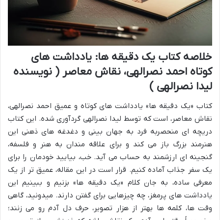
خلاصه کتاب یک دقیقه ها: یادداشت های
کوتاه احمد نصرالهی، نقاش معاصر ( نویسنده
لیدا نصرالهی )
کتاب «یک دقیقه ها» یادداشت های کوتاه و عمیق احمد نصرالهی،
نقاش معاصر، است که توسط لیدا نصرالهی گردآوری شده. این کتاب
دریچه ای منحصربه فرد به جهان بینی و دغدغه های ذهنی این
هنرمند بزرگ باز می کند و برای علاقه مندان به هنر و فلسفه،
گنجینه ای ارزشمند به حساب می آید. خب، بیایید خودمان را برای
یک سفر جذاب آماده کنیم. قرار است در این مقاله، عمیق تر از یک
معرفی ساده، به جان کلام «یک دقیقه ها» بزنیم و ببینیم این
یادداشت های پرمغز، چه چیزهایی برای گفتن دارند. میدونید، گاهی
وقت ها، کلمه ها بهتر از هزار تصویر، حرف دل آدم رو می زنند؛