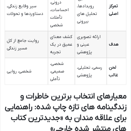
درونی،
تمرکز
رویدادها،
سیر وقایع زندگی،
احساسات،
اصلی
تحلیل های
دستاوردها و تحولات
تأملات
بیرونی
شخصی
ارائه تصویری
کشف معنای
روایت جامع از کل
هدف
عینی و
عمیق در یک
مسیر زندگی
پژوهشی
تجربه
شخصی،
لحن
رسمی، تحلیلی،
صمیمی،
شخصی، روایی
غالب
پژوهشی
تأملی
معیارهای انتخاب برترین خاطرات و
زندگینامه های تازه چاپ شده: راهنمایی
برای علاقه مندان به «جدیدترین کتاب
های منتشر شده خارجی»