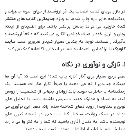
در بازار پویای کتاب، انتخاب یک اثر ارزشمند از میان انبوه خاطرات و
زندگینامه های تازه چاپ شده، به ویژه
جدیدترین کتاب های منتشر
شده خارجی
، می تواند چالش برانگیز باشد. برای اطمینان از اینکه
زمان و انرژی خود را صرف خواندن آثاری می کنید که واقعاً ارزشمند و
تأثیرگذار هستند، توجه به چندین معیار کلیدی ضروری است.
سایت
گلوبوک
با ارائه این راهنما، به شما در انتخابی آگاهانه کمک می کند.
۱. تازگی و نوآوری در نگاه
مهم ترین معیار برای آثار “تازه چاپ شده” این است که آیا آن ها
دیدگاه جدیدی ارائه می دهند یا صرفاً تکرار مکررات هستند. یک
زندگینامه یا خاطرات خوب، باید زوایای پنهانی از شخصیت را روشن
کند، به اسناد و مدارک جدید دسترسی داشته باشد، یا تحلیل های
نوین و متفاوت از رویدادهای شناخته شده ارائه دهد. این نوآوری می
تواند در سبک روایت، ساختار کتاب یا حتی در نتیجه گیری های
نویسنده باشد. به دنبال آثاری باشید که شما را به فکر وا می دارند
و دانش شما را فراتر از اطلاعات عمومی گسترش می دهند.