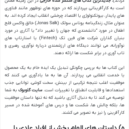
کردند)،
جدیدترین کتاب های منتشر شده خارجی
در این زمینه ممکن
است به کارآفرینانی بپردازند که در حوزه های نوظهور مانند فناوری
های پایدار، بیوتکنولوژی یا اقتصاد چرخشی انقلاب ایجاد کرده اند. به
عنوان مثال، زندگینامه یوناس سولک (Jonas Salk) خالق واکسن فلج
اطفال در مورد “دانشمندی که جهان را تغییر داد” یا آثاری در مورد
بنیان گذاران شرکت های فین تک (Fintech) یا استارتاپ های
نوآورانه، می توانند دیدگاه های ارزشمندی درباره نوآوری، رهبری و
تاب آوری در برابر شکست ها ارائه دهند.
این کتاب ها به بررسی چگونگی تبدیل یک ایده خام به یک محصول
یا خدمت انقلابی می پردازند. آن ها به ما یادآوری می کنند که
موفقیت اغلب نتیجه ترکیبی از بینش، سخت کوشی، توانایی جذب
استعدادها و قابلیت انطباق با تغییرات است.
سایت گلوبوک
به شما
توصیه می کند تا به دنبال آثاری باشید که نه تنها داستان موفقیت
ها، بلکه چالش ها، شکست ها و درس های آموخته شده در مسیر
کارآفرینی را نیز به تصویر می کشند.
ه) داستان های الهام بخش از افراد عادی با