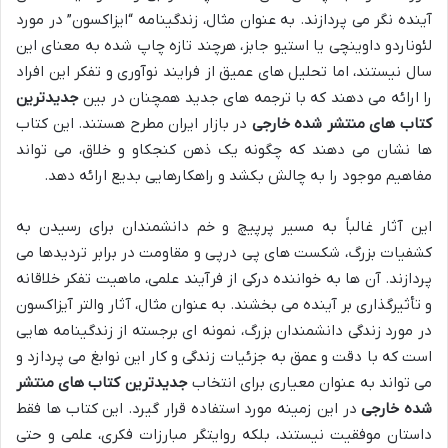
آینده نگر می پردازند. به عنوان مثال، زندگینامه “ایزاکسون” در مورد
لئوناردو داوینچی یا استیو جابز، هرچند تازه چاپ شده به معنای این
سال نیستند، اما تحلیل های عمیق از فرایند نوآوری و تفکر این افراد
را ارائه می دهند که با ترجمه های جدید همچنان در بین
جدیدترین
کتاب های منتشر شده خارجی
در بازار ایران مطرح هستند. این کتاب
ها نشان می دهند که چگونه یک ذهن کنجکاو و خلاق، می تواند
مفاهیم موجود را به چالش بکشد و راهکارهایی بدیع ارائه دهد.
این آثار غالباً به مسیر پرپیچ و خم دانشمندان برای رسیدن به
کشفیات بزرگ، شکست های پی درپی و مقاومت در برابر تردیدها می
پردازند. آن ها به خواننده درکی از فرآیند علمی، ماهیت تفکر خلاقانه
و تأثیرگذاری بر آینده می بخشند. به عنوان مثال، آثار والتر آیزاکسون
در مورد زندگی دانشمندان بزرگ، نمونه ای برجسته از زندگینامه هایی
است که با دقت و عمق به جزئیات زندگی و کار این نوابغ می پردازد و
می تواند به عنوان معیاری برای انتخاب
جدیدترین کتاب های منتشر
شده خارجی
در این زمینه مورد استفاده قرار گیرد. این کتاب ها فقط
داستان موفقیت نیستند، بلکه روایتگر مبارزات فکری، علمی و حتی