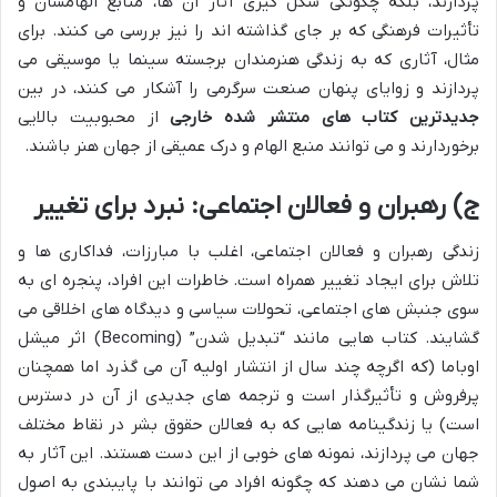
پردازند، بلکه چگونگی شکل گیری آثار آن ها، منابع الهامشان و
تأثیرات فرهنگی که بر جای گذاشته اند را نیز بررسی می کنند. برای
مثال، آثاری که به زندگی هنرمندان برجسته سینما یا موسیقی می
پردازند و زوایای پنهان صنعت سرگرمی را آشکار می کنند، در بین
جدیدترین کتاب های منتشر شده خارجی
از محبوبیت بالایی
برخوردارند و می توانند منبع الهام و درک عمیقی از جهان هنر باشند.
ج) رهبران و فعالان اجتماعی: نبرد برای تغییر
زندگی رهبران و فعالان اجتماعی، اغلب با مبارزات، فداکاری ها و
تلاش برای ایجاد تغییر همراه است. خاطرات این افراد، پنجره ای به
سوی جنبش های اجتماعی، تحولات سیاسی و دیدگاه های اخلاقی می
گشایند. کتاب هایی مانند “تبدیل شدن” (Becoming) اثر میشل
اوباما (که اگرچه چند سال از انتشار اولیه آن می گذرد اما همچنان
پرفروش و تأثیرگذار است و ترجمه های جدیدی از آن در دسترس
است) یا زندگینامه هایی که به فعالان حقوق بشر در نقاط مختلف
جهان می پردازند، نمونه های خوبی از این دست هستند. این آثار به
شما نشان می دهند که چگونه افراد می توانند با پایبندی به اصول