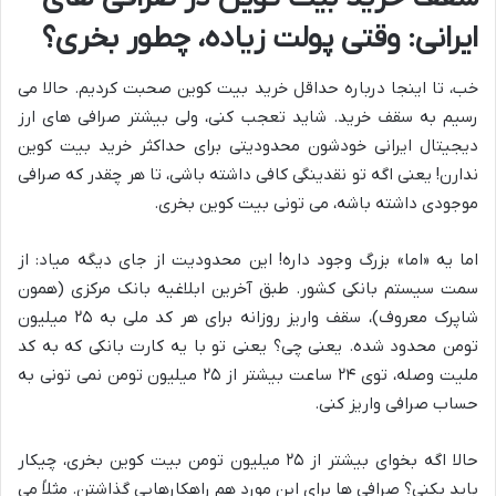
ایرانی: وقتی پولت زیاده، چطور بخری؟
خب، تا اینجا درباره حداقل خرید بیت کوین صحبت کردیم. حالا می
رسیم به سقف خرید. شاید تعجب کنی، ولی بیشتر صرافی های ارز
دیجیتال ایرانی خودشون محدودیتی برای حداکثر خرید بیت کوین
ندارن! یعنی اگه تو نقدینگی کافی داشته باشی، تا هر چقدر که صرافی
موجودی داشته باشه، می تونی بیت کوین بخری.
اما یه «اما» بزرگ وجود داره! این محدودیت از جای دیگه میاد: از
سمت سیستم بانکی کشور. طبق آخرین ابلاغیه بانک مرکزی (همون
شاپرک معروف)، سقف واریز روزانه برای هر کد ملی به ۲۵ میلیون
تومن محدود شده. یعنی چی؟ یعنی تو با یه کارت بانکی که به کد
ملیت وصله، توی ۲۴ ساعت بیشتر از ۲۵ میلیون تومن نمی تونی به
حساب صرافی واریز کنی.
حالا اگه بخوای بیشتر از ۲۵ میلیون تومن بیت کوین بخری، چیکار
باید بکنی؟ صرافی ها برای این مورد هم راهکارهایی گذاشتن. مثلاً می