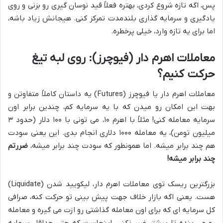
پس، اگه تازه شروع کردی، بهتره فعلاً قید نوسان گیری رو بزنی و روی
یادگیری و سرمایه گذاری بلندمدت تمرکز کنی. هیجانش زیاد باشه،
اما برای یه تازه وارد، خیلی پرخطره.
معاملات اهرم دار (فیوچرز): روی لبه تیغ
حرکت کنیم؟
معاملات اهرم دار یا فیوچرز (Futures) یه داستان کاملاً متفاوتن و
بهت این امکان رو میدن که با یه سرمایه کم، چندین برابر اون
سرمایه معامله کنی! مثلاً با اهرم ۱۰، می تونی با ۱۰۰ دلار (حدود ۳
میلیون تومن)، یه معامله ۱۰۰۰ دلاری انجام بدی. این یعنی سودت
هم چند برابر میشه. اما همونطور که سودت چند برابر میشه،
ضررتم
چند برابر میشه!
بزرگترین ریسک توی معاملات اهرم دار، لیکویید شدن (Liquidate)
هست. یعنی اگه بازار خلاف جهت پیش بینی تو حرکت کنه، صرافی
کل سرمایه ای که برای اون معامله گذاشتی رو ازت می گیره و معامله