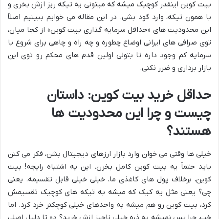
بیت کوین اینقدر کوچیک میشه که میتونی یه تیکه ریز ازش بخری و
با همون تیکه، وارد گود بشی. در این مقاله می خوایم ببینیم اصلاً
این محدودیت های «حداقل سرمایه گذاری بیت کوین» از کجا میان،
توی صرافی های ایرانی اوضاع چطوره و چه راه و چاهی برای شروع با
سرمایه کم وجود داره تا بتونی اولین قدم های محکم رو توی این
بازار برداری و ضرر نکنی.
حداقل خرید بیت کوین: داستان
چیست و چرا این محدودیت ها
هستند؟
خیلی ها وقتی می خوان وارد بازار ارزهای دیجیتال بشن، فکر می کنن
باید حتماً یه بیت کوین کامل بخرن. این یه اشتباه رایجه! بیت
کوین، برخلاف پول های کاغذی ما، خیلی خیلی قابل تقسیمه. یعنی
چی؟ یعنی مثل یه کیک که میشه به تیکه های کوچیک تقسیمش
کرد، بیت کوین رو هم میشه به واحدهای خیلی کوچکتر خرد کرد. اما
خب، چرا پس نمیشه یه ذره خیلی ناچیز ازش خرید؟ دو تا دلیل اصلی