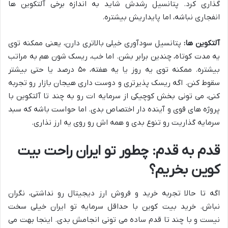
گذاری کرد. پتانسیل رشدش شاید به اندازه برخی آلتکوین ها
انفجاری نباشه، اما پایداریش بیشتره.
آلتکوین ها:
پتانسیل سودآوری خیلی بالاتری دارن، یعنی ممکنه توی
یه مدت کوتاه، چندین برابر بشن. اما خب، ریسک شون هم به مراتب
بیشتره. ممکنه توی یه روز یا یه هفته، ۵۰ درصد یا حتی بیشتر
سقوط کنن. اگه ریسک پذیرتری و دوست داری هیجان بازار رو تجربه
کنی، می تونی بخش کوچیکی از سرمایه ات رو به چند تا آلتکوین با
پروژه های قوی و آینده دار اختصاص بدی. اما حواست باشه که سبد
سرمایه گذاریت رو تنوع بدی و همه اش رو روی یه ارز نذاری.
قدم به قدم: چطور تو ایران راحت بیت
کوین بخریم؟
اگه تا حالا تجربه خرید و فروش ارز دیجیتال رو نداشتی، نگران
نباش. خرید بیت کوین با حداقل سرمایه تو ایران خیلی سخت
نیست و با چند تا قدم ساده می تونی انجامش بدی. اینجا بهت می