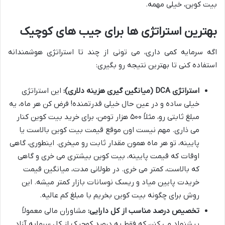
بیت کوین، خیلی مهمه.
بهترین استراتژی ها برای جیب های کوچیک
اگه سرمایه کمی داری، می تونی از چند تا استراتژی هوشمندانه
استفاده کنی تا بهترین نتیجه رو بگیری:
استراتژی DCA (میانگین گیری هزینه دلاری):
این استراتژی
خیلی ساده و در عین حال خیلی قدرتمنده! فرض کن هر ماه، یه
مبلغ ثابتی رو، مثلاً ۵۰۰ هزار تومن، برای خرید بیت کوین کنار
می ذاری. مهم نیست اون موقع قیمت بیت کوین بالاست یا
پایینه، تو هر ماه همون مقدار ثابت رو میخری. اینطوری، گاهی
اوقات که قیمت پایینه، بیت کوین بیشتری می خری و گاهی
که بالاست، کمتر می خری. در طولانی مدت، میانگین قیمت
خریدت پایین میاد و ریسک نوسانات بازار کمتر میشه. این
روش برای چگونه بیت کوین بخریم با مبلغ کم عالیه.
تخصیص درصد مناسب از کل دارایی:
مشاوران مالی معمولاً
پیشنهاد می کنن که فقط یه درصد کوچیک از کل سرمایه آزاد