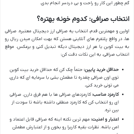
گم چطور این کار رو راحت و بی دردسر انجام بدی.
انتخاب صرافی: کدوم خونه بهتره؟
اولین و مهمترین قدم، انتخاب یه صرافی ارز دیجیتال معتبره. صرافی
ها، در واقع پلتفرم های آنلاینی هستن که بهت امکان میدن ریال رو
به بیت کوین یا هر ارز دیجیتال دیگه تبدیل کنی و برعکس. موقع
انتخاب صرافی، به این نکات دقت کن:
حداقل خرید پایین:
حتماً چک کن که حداقل خرید بیت کوین
توی اون صرافی چقدره تا مطمئن بشی با سرمایه ای که داری،
می تونی خرید کنی.
کارمزد مناسب:
کارمزدهای صرافی ها با هم فرق دارن. صرافی
ای رو انتخاب کن که کارمزد منطقی داشته باشه تا سودت از
بین نره.
اعتبار و امنیت:
مهم ترین نکته اینه که صرافی قابل اعتماد و
امن باشه. نظرات بقیه کاربرا رو بخون و از اعتبارش مطمئن