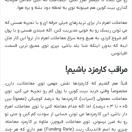
رو می بنده تا بیشتر ضرر نکنی. اینجاست که حتی حداقل سرمایه
گذاری بیت کوین هم میتونه توی یه لحظه دود بشه و بره هوا.
معاملات اهرم دار برای تریدرهای خیلی حرفه ای و با تجربه هستن که
می تونن ریسک رو به خوبی مدیریت کنن. اگه مبتدی هستی و با پول
کم شروع کردی، به هیچ وجه سراغ معاملات اهرم دار نرو! این کار مثل
اینه که بدون اینکه شنا بلد باشی، بپری توی عمیق ترین قسمت
اقیانوس.
مراقب کارمزد باشیم!
قبلاً هم گفتیم که کارمزدها نقش مهمی توی معاملاتت دارن،
مخصوصاً وقتی خرید بیت کوین با پول کم رو تجربه می کنی. توی
معاملات معمولی (اسپات)، کارمزدها یه درصد کوچیکن (معمولاً بین
۰.۰۵ تا ۰.۳ درصد)، اما اگه مدام معامله کنی یا توی معاملات اهرم
دار باشی، این کارمزدها می تونن حسابی از سودت کم کنن و حتی تو
رو به ضرر برسونن. توی معاملات فیوچرز، علاوه بر کارمزد معامله،
چیزی به اسم فاندینگ ریت (Funding Rate) هم داری که هر چند