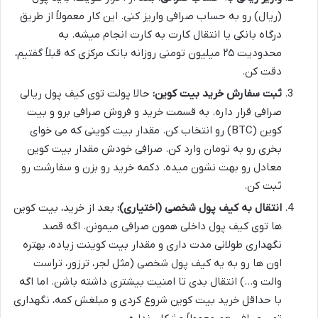
(ریال) رو به حساب صرافی واریز کنی. این کار معمولاً از طریق
درگاه بانکی یا انتقال کارت به کارت انجام میشه. به
محدودیت ۲۵ میلیون تومنی روزانه بانک مرکزی که قبلاً گفتیم،
دقت کن.
ثبت سفارش خرید بیت کوین:
حالا پولت توی کیف پول ریالی
صرافی قرار داره. به قسمت خرید و فروش صرافی برو و بیت
کوین (BTC) رو انتخاب کن. مقدار بیت کوینی که می خوای
بخری رو به تومان وارد کن. صرافی خودش مقدار بیت کوین
معادل رو بهت نشون میده. دکمه خرید رو بزن و سفارشت رو
ثبت کن.
انتقال به کیف پول شخصی (اختیاری):
بعد از خرید، بیت کوین
ها توی کیف پول داخلی همون صرافی میمونن. اگه قصد
نگهداری طولانی مدت داری و مقدار بیت کوینت زیاده، بهتره
اون ها رو به یه کیف پول شخصی (مثل لجر، ترزور، تراست
والت و…) انتقال بدی تا امنیت بیشتری داشته باشن. اما اگه
با حداقل خرید بیت کوین شروع کردی و مبلغش کمه، نگهداری