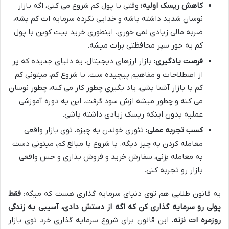
کاهش ریسک اولیه:
وقتی با پول کم شروع می کنی، اگه بازار
نوسان شدید داشته باشه و خدایی نکرده سرمایه ات کم بشه،
ضربه مالی زیادی نمی خوری. اینطوری خرید بیت کوین با پول
کم یه جور سپر محافظتی برات میشه.
فرصت یادگیری:
بازار ارزهای دیجیتال، یه دنیای جدیده که پر
از اصطلاحات و مفاهیم پیچیده ست. با شروع کم، میتونی کم
کم با بازار آشنا بشی، یاد بگیری چطور کار می کنه، چطور نوسان
می کنه و چطور میشه ازش سود گرفت. این یه دوره آموزشی
عملیه بدون اینکه ریسک زیادی داشته باشی.
کسب تجربه عملی:
تئوری خوندن یه چیزه، توی بازار واقعی
معامله کردن یه چیز دیگه. با شروع با مبالغ کم، میتونی دست
به معامله بزنی، سفارش خرید و فروش بذاری و حس واقعی
بازار رو تجربه کنی.
یه قانون طلایی هم توی دنیای سرمایه گذاری هست که میگه:
فقط
پولی رو سرمایه گذاری کن که اگه از دستش دادی، آسیبی به زندگی
روزمره ات نزنه.
این قانون برای شروع سرمایه گذاری خرد توی بازار