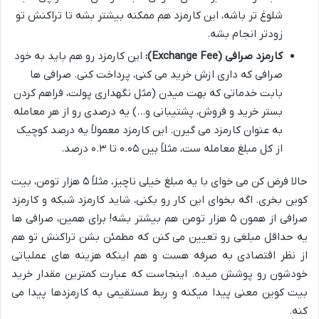
شلوغ تر باشه، این کارمزد هم ممکنه بیشتر بشه تا تراکنش تو
زودتر انجام بشه.
کارمزد صرافی (Exchange Fee):
این کارمزد رو هم باید به خود
صرافی که داری ازش خرید می کنی، پرداخت کنی. صرافی ها
بابت خدماتی که بهت میدن (مثل نگهداری پولت، فراهم کردن
بستر خرید و فروش، پشتیبانی و…) یه درصدی رو از هر معامله
به عنوان کارمزد می گیرن. این کارمزد معمولاً یه درصد کوچیک
از کل مبلغ معامله ست، مثلاً بین ۰.۰۵ تا ۰.۳ درصد.
حالا فرض کن می خوای با یه مبلغ خیلی ناچیز، مثلاً ۵ هزار تومن، بیت
کوین بخری. اگه بخوای این کار رو بکنی، شاید کارمزد شبکه و کارمزد
صرافی از همون ۵ هزار تومن هم بیشتر بشه! برای همین، صرافی ها
یه حداقل مبلغی رو تعیین می کنن که مطمئن بشن تراکنش تو هم
از نظر اقتصادی به صرفه هست و هم اینکه هزینه های عملیاتی
خودشون رو پوشش میده. اینجاست که عبارت کمترین مقدار خرید
بیت کوین معنی پیدا میکنه و ربط مستقیمی به کارمزدها پیدا می
کنه.