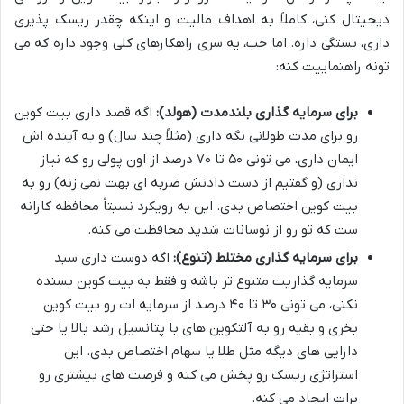
دیجیتال کنی، کاملاً به اهداف مالیت و اینکه چقدر ریسک پذیری
داری، بستگی داره. اما خب، یه سری راهکارهای کلی وجود داره که می
تونه راهنماییت کنه:
برای سرمایه گذاری بلندمدت (هولد):
اگه قصد داری بیت کوین
رو برای مدت طولانی نگه داری (مثلاً چند سال) و به آینده اش
ایمان داری، می تونی ۵۰ تا ۷۰ درصد از اون پولی رو که نیاز
نداری (و گفتیم از دست دادنش ضربه ای بهت نمی زنه) رو به
بیت کوین اختصاص بدی. این یه رویکرد نسبتاً محافظه کارانه
ست که تو رو از نوسانات شدید محافظت می کنه.
برای سرمایه گذاری مختلط (تنوع):
اگه دوست داری سبد
سرمایه گذاریت متنوع تر باشه و فقط به بیت کوین بسنده
نکنی، می تونی ۳۰ تا ۴۰ درصد از سرمایه ات رو بیت کوین
بخری و بقیه رو به آلتکوین های با پتانسیل رشد بالا یا حتی
دارایی های دیگه مثل طلا یا سهام اختصاص بدی. این
استراتژی ریسک رو پخش می کنه و فرصت های بیشتری رو
برات ایجاد می کنه.