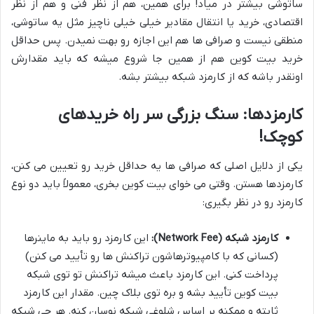
ساتوشی بیشتر در میاد! برای همین، هم از نظر فنی و هم از نظر
اقتصادی، خرید یا انتقال مقادیر خیلی خیلی ناچیز مثل یه ساتوشی،
منطقی نیست و صرافی ها هم این اجازه رو بهت نمیدن. پس حداقل
خرید بیت کوین هم از همین جا شروع میشه که باید مقدارش
اونقدر باشه که از کارمزد شبکه بیشتر بشه.
کارمزدها: سنگ بزرگی سر راه خریدهای
کوچک!
یکی از دلایل اصلی که صرافی ها یه حداقل خرید رو تعیین می کنن،
کارمزدها هستن. وقتی می خوای بیت کوین بخری، معمولاً باید دو نوع
کارمزد رو در نظر بگیری:
کارمزد شبکه (Network Fee):
این کارمزد رو باید به ماینرها
(کسانی که با کامپیوترهاشون تراکنش ها رو تأیید می کنن)
پرداخت کنی. این کارمزد باعث میشه تراکنش تو توی شبکه
بیت کوین تأیید بشه و بره توی بلاک چین. مقدار این کارمزد
ثابته و ممکنه بر اساس شلوغی شبکه نوسان کنه. هر چی شبکه