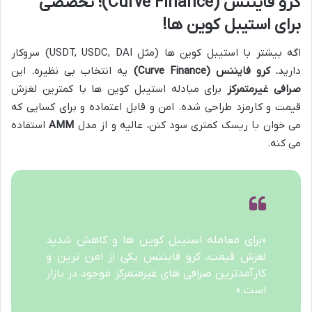
کرو فایننس (Curve Finance)؛ تخصصی
برای استیبل کوین ها!
اگه بیشتر با استیبل کوین ها (مثل USDT, USDC, DAI) سروکار
دارید،
کرو فایننس (Curve Finance)
یه انتخاب بی نظیره. این
صرافی غیرمتمرکز
برای مبادله استیبل کوین ها با کمترین لغزش
قیمت و کارمزد طراحی شده. امن و قابل اعتماده و برای کسایی که
می خوان با ریسک کمتری سود کنن، عالیه و از مدل
AMM
استفاده
می کنه.
«برای معامله استیبل کوین ها و کاهش شدید
لغزش قیمت، کرو فایننس یکی از امن ترین و
کارآمدترین صرافی های غیرمتمرکز موجود در بازار
است.»