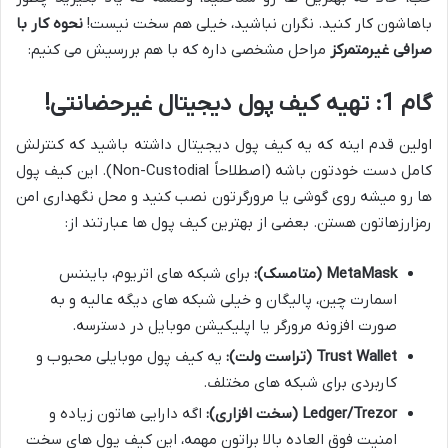
باهاشون کار کنید. نگران نباشید، خیلی هم سخت نیست!
نحوه کار با
صرافی غیرمتمرکز
مراحل مشخصی داره که با هم بررسیش می کنیم:
گام 1: تهیه کیف پول دیجیتال غیرحضانتی!
اولین قدم اینه که یه کیف پول دیجیتال داشته باشید که کنترلش
کامل دست خودتون باشه (اصطلاحاً Non-Custodial). این کیف پول
ها رو میشه روی گوشی یا مرورگرتون نصب کنید و محل نگهداری امن
رمزارزهاتون هستن. بعضی از بهترین کیف پول ها عبارتند از:
MetaMask (متامسک):
برای شبکه های اتریوم، بایننس
اسمارت چین، پالیگان و خیلی شبکه های دیگه عالیه و به
صورت افزونه مرورگر یا اپلیکیشن موبایل در دسترسه.
Trust Wallet (تراست ولت):
یه کیف پول موبایلی محبوب و
کاربردی برای شبکه های مختلف.
Ledger/Trezor (سخت افزاری):
اگه دارایی هاتون زیاده و
امنیت فوق العاده بالا براتون مهمه، این کیف پول های سخت