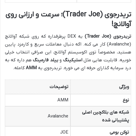
تریدرجوی (Trader Joe)؛ سرعت و ارزانی روی
آوالانچ!
تریدرجوی (Trader Joe)
یه DEX پرطرفداره که روی شبکه آوالانچ
(Avalanche) کار می کنه. اگه دنبال معاملات سریع و کارمزد پایین
هستید، مخصوصاً توی اکوسیستم آوالانچ، این صرافی انتخاب خیلی
خوبیه. قابلیت هایی مثل
استیکینگ
و
ییلد فارمینگ
هم داره که به
درد سرمایه گذارای حرفه ای می خوره. تریدرجوی یه
AMM
کامله.
ویژگی
توضیحات
نوع
AMM
شبکه های بلاکچین اصلی
Avalanche
پشتیبانی شده
توکن بومی
JOE