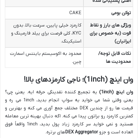
اصلی پشتیبانی شده
توکن بومی
CAKE
ویژگی های بارز و نقاط
کارمزد خیلی پایین، سرعت بالا، بدون
قوت (به خصوص برای
KYC، کلی فرصت برای ییلد فارمینگ و
ایرانیان)
استیکینگ.
نکات قابل توجه/
محدود به اکوسیستم بایننس اسمارت
محدودیت ها
چین.
وان اینچ (1inch)؛ ناجی کارمزدهای بالا!
وان اینچ (1inch)
یه تجمیع کننده نقدینگی حرفه ایه. یعنی چی؟
یعنی وقتی شما می خواید یه سواپ انجام بدید، 1inch می ره و
قیمت ها رو از چندین DEX مختلف جمع آوری می کنه و بهترین و
کمترین کارمزد رو براتون پیدا می کنه. اگه دنبال بهینه ترین معامله
هستید و نمی خواید سر کارمزد زیاد پول بدید، 1inch واقعاً فوق
العاده است و جزو
DEX Aggregator
های برتره.