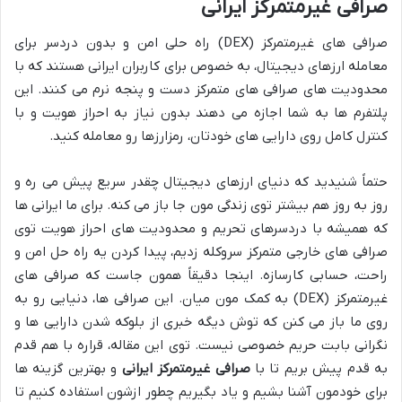
صرافی غیرمتمرکز ایرانی
صرافی های غیرمتمرکز (DEX) راه حلی امن و بدون دردسر برای
معامله ارزهای دیجیتال، به خصوص برای کاربران ایرانی هستند که با
محدودیت های صرافی های متمرکز دست و پنجه نرم می کنند. این
پلتفرم ها به شما اجازه می دهند بدون نیاز به احراز هویت و با
کنترل کامل روی دارایی های خودتان، رمزارزها رو معامله کنید.
حتماً شنیدید که دنیای ارزهای دیجیتال چقدر سریع پیش می ره و
روز به روز هم بیشتر توی زندگی مون جا باز می کنه. برای ما ایرانی ها
که همیشه با دردسرهای تحریم و محدودیت های احراز هویت توی
صرافی های خارجی متمرکز سروکله زدیم، پیدا کردن یه راه حل امن و
راحت، حسابی کارسازه. اینجا دقیقاً همون جاست که صرافی های
غیرمتمرکز (DEX) به کمک مون میان. این صرافی ها، دنیایی رو به
روی ما باز می کنن که توش دیگه خبری از بلوکه شدن دارایی ها و
نگرانی بابت حریم خصوصی نیست. توی این مقاله، قراره با هم قدم
به قدم پیش بریم تا با
صرافی غیرمتمرکز ایرانی
و بهترین گزینه ها
برای خودمون آشنا بشیم و یاد بگیریم چطور ازشون استفاده کنیم تا