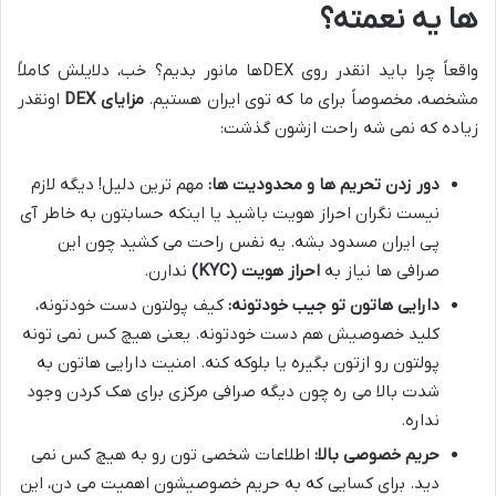
ها یه نعمته؟
واقعاً چرا باید انقدر روی DEXها مانور بدیم؟ خب، دلایلش کاملاً
مشخصه، مخصوصاً برای ما که توی ایران هستیم.
مزایای DEX
اونقدر
زیاده که نمی شه راحت ازشون گذشت:
دور زدن تحریم ها و محدودیت ها:
مهم ترین دلیل! دیگه لازم
نیست نگران احراز هویت باشید یا اینکه حسابتون به خاطر آی
پی ایران مسدود بشه. یه نفس راحت می کشید چون این
صرافی ها نیاز به
احراز هویت (KYC)
ندارن.
دارایی هاتون تو جیب خودتونه:
کیف پولتون دست خودتونه،
کلید خصوصیش هم دست خودتونه. یعنی هیچ کس نمی تونه
پولتون رو ازتون بگیره یا بلوکه کنه. امنیت دارایی هاتون به
شدت بالا می ره چون دیگه صرافی مرکزی برای هک کردن وجود
نداره.
حریم خصوصی بالا:
اطلاعات شخصی تون رو به هیچ کس نمی
دید. برای کسایی که به حریم خصوصیشون اهمیت می دن، این