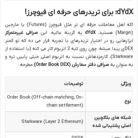
dYdX؛ برای تریدرهای حرفه ای فیوچرز!
اگه اهل معاملات حرفه ای تر مثل فیوچرز (Futures) یا مارجین
(Margin) هستید،
dYdX
یه گزینه عالیه. این
صرافی غیرمتمرکز
ابزارهایی رو در اختیار تریدرهای با تجربه قرار می ده که تو کمتر
DEXی پیدا میشه. چون روی لایه 2 اتریوم کار می کنه (با استفاده از
Starkware)، کارمزدهاش نسبت به اتریوم اصلی خیلی پایین تره و
به عنوان یه
صرافی دفتر سفارش (Order Book DEX)
مطرحه.
ویژگی
توضیحات
Order Book (Off-chain matching, On-
نوع
chain settlement)
شبکه های بلاکچین
Starkware (Layer 2 Ethereum)
اصلی پشتیبانی شده