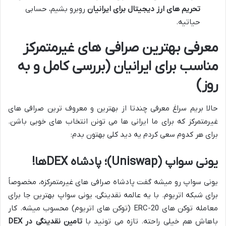
تحریم های ارز دیجیتال برای ایرانیان
روبرو بشیم، حسابی
حیاتیه.
معرفی بهترین صرافی های غیرمتمرکز
مناسب برای ایرانیان (بررسی کامل و به
روز)
حالا بریم سراغ معرفی چندتا از بهترین و معروف ترین صرافی های
غیرمتمرکز که برای ما ایرانی ها می تونن انتخاب های خوبی باشن.
برای هر کدوم سعی کردم یه دید کلی بهتون بدم:
یونی سواپ (Uniswap)؛ پادشاه DEXها!
یونی سواپ رو میشه گفت پادشاه صرافی های غیرمتمرکزه، مخصوصاً
برای شبکه اتریوم. با یه عالمه نقدینگی، یونی سواپ بهترین جا برای
معامله توکن های ERC-20 (توکن های اتریوم) محسوب میشه. کار
باهاش هم خیلی راحته. تازه می تونید با
تامین نقدینگی در DEX