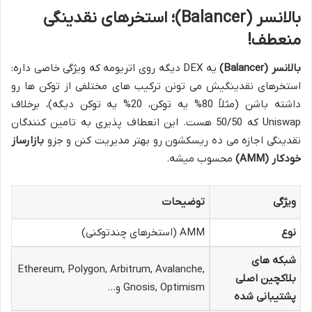
بالانسر (Balancer)؛ استخرهای نقدینگی
منعطف!
بالانسر (Balancer)
یه DEX دیگه روی اتریومه که ویژگی خاصی داره:
استخرهای نقدینگیش می تونن ترکیب های مختلفی از توکن ها رو
داشته باشن (مثلاً 80% یه توکن، 20% یه توکن دیگه)، برخلاف
Uniswap که 50/50 هست. این انعطاف پذیری به تامین کنندگان
نقدینگی اجازه می ده ریسکشون رو بهتر مدیریت کنن و جزو
بازارساز
خودکار (AMM)
محسوب میشه.
ویژگی
توضیحات
نوع
AMM (استخرهای چندتوکنی)
شبکه های
Ethereum, Polygon, Arbitrum, Avalanche,
بلاکچین اصلی
Gnosis, Optimism و…
پشتیبانی شده