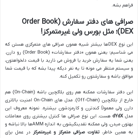
فراهم بشه.
صرافی های دفتر سفارش (Order Book
DEX)؛ مثل بورس ولی غیرمتمرکز!
این نوع DEXها بیشتر شبیه همون صرافی های متمرکزی هستن که
می شناسیم؛ یعنی همون «دفتر سفارشات» (Order Book) رو دارن.
یعنی شما یه سفارش خرید یا فروش می ذارید با قیمت دلخواهتون،
و سیستم منتظر می مونه تا یه نفر دیگه پیدا بشه که با قیمت شما
موافق باشه و سفارشتون رو تکمیل کنه.
این دفتر سفارشات ممکنه هم روی بلاکچین باشه (On-Chain) هم
خارج از بلاکچین (Off-Chain). مدل های On-Chain امنیت بالاتری
دارن ولی معمولاً کندترن و کارمزدشون بیشتره. نمونه معروف این
مدل
dYdX
هست. این نوع صرافی ها کنترل بیشتری روی معاملات
بهتون میدن، ولی ممکنه نقدینگیشون به اندازه AMMها بالا نباشه و
به همین خاطر،
تفاوت صرافی متمرکز و غیرمتمرکز
در عمل برای