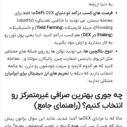
یه دنیا ارزشه.
فرصت های کسب درآمد تو دنیای DeFi:
DEXها فقط برای
معامله نیستن. می تونید با «تامین نقدینگی» (Liquidity
Providing)، «ییلد فارمینگ» (
Yield Farming
) و «استیکینگ»
(
Staking در DEX
) هم کسب درآمد کنید. اینا یعنی پول تون رو
به کار بندازید و ازش سود بگیرید.
تنوع بلاکچین ها:
می تونید توکن ها رو روی شبکه های مختلفی
مثل اتریوم، بایننس اسمارت چین، پالیگان، سولانا و… معامله
کنید که هر کدوم کارمزد و سرعت خودشون رو دارن. یه عالمه
انتخاب دارید که دیگه با
تحریم های ارز دیجیتال برای ایرانیان
مشکلی ندارید.
چه جوری بهترین صرافی غیرمتمرکز رو
انتخاب کنیم؟ (راهنمای جامع)
حالا که با مزایای DEXها آشنا شدید، شاید این سوال براتون پیش
بیاد که خب، از بین این همه گزینه ی خوب، کدومشون بهتره؟ برای