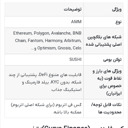
ویژگی
توضیحات
نوع
AMM
Ethereum, Polygon, Avalanche, BNB
شبکه های بلاکچین
Chain, Fantom, Harmony, Arbitrum,
اصلی پشتیبانی شده
Optimism, Gnosis, Celo و…
توکن بومی
SUSHI
ویژگی های بارز و
قابلیت های متنوع DeFi، پشتیبانی از چند
نقاط قوت (به
شبکه، بدون KYC، ییلد فارمینگ و
خصوص برای
استیکینگ جذاب.
ایرانیان)
نکات قابل توجه/
گس فی اتریوم (برای شبکه اصلی اتریوم)
محدودیت ها
ممکنه بالا باشه.