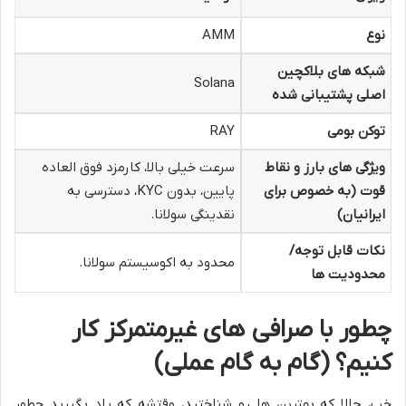
نوع
AMM
شبکه های بلاکچین
Solana
اصلی پشتیبانی شده
توکن بومی
RAY
ویژگی های بارز و نقاط
سرعت خیلی بالا، کارمزد فوق العاده
قوت (به خصوص برای
پایین، بدون KYC، دسترسی به
ایرانیان)
نقدینگی سولانا.
نکات قابل توجه/
محدود به اکوسیستم سولانا.
محدودیت ها
چطور با صرافی های غیرمتمرکز کار
کنیم؟ (گام به گام عملی)
خب، حالا که بهترین ها رو شناختید، وقتشه که یاد بگیرید چطور