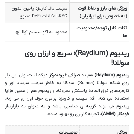
ویژگی های بارز و نقاط قوت
سرعت بالا، کارمزد پایین، بدون
(به خصوص برای ایرانیان)
KYC، امکانات DeFi متنوع.
نکات قابل توجه/محدودیت
محدود به اکوسیستم آوالانچ.
ها
ریدیوم (Raydium)؛ سریع و ارزان روی
سولانا!
ریدیوم (Raydium)
هم یه
صرافی غیرمتمرکز
دیگه است، ولی این بار
روی شبکه سولانا (Solana). سولانا به خاطر سرعت سرسام آور و
کارمزدهای فوق العاده پایینش معروفه، و ریدیوم هم از همین مزایا
استفاده می کنه. اگه سرعت و کارمزد براتون حرف اول رو می زنه،
ریدیوم می تونه گزینه ی مناسبی باشه و به عنوان یه
بازارساز
خودکار (AMM)
، تجربه کاربری رو بهبود میده.
ویژگی
توضیحات