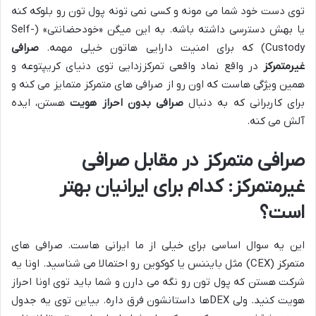
توی دست خود شما می مونه و کسی نمی تونه پول تون رو بلوکه کنه
یا بهش دسترسی داشته باشه. به این میگن «خودحضانتی» (Self-
Custody) که برای امنیت دارایی هاتون خیلی مهمه.
صرافی
غیرمتمرکز
در واقع نماد واقعی تمرکززدایی توی دنیای کریپتوعه و
همین ویژگی هاست که اون رو از صرافی های متمرکز متمایز می کنه و
برای کاربرانی که به دنبال
صرافی بدون احراز هویت
هستن، ایده
آلش می کنه.
صرافی متمرکز در مقابل صرافی
غیرمتمرکز: کدام برای ایرانیان بهتر
است؟
این یه سوال اساسی برای خیلی از ما ایرانی هاست. صرافی های
متمرکز (CEX) مثل بایننس یا کوکوین رو احتمالا می شناسید. اونا یه
شرکت هستن که پول تون رو نگه می دارن و شما باید توی اونا احراز
هویت کنید. ولی DEXها داستانشون فرق داره. بیاین توی یه جدول