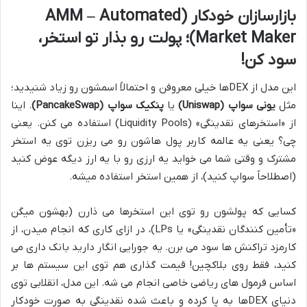
بازارسازان خودکار (AMM – Automated
Market Maker)؛ پولت رو بذار تو استخر،
سود کن!
این مدل از DEXها خیلی معروفن و احتمالاً اسمشون رو زیاد شنیدید؛
مثل
یونی سواپ (Uniswap)
یا
پنکیک سواپ (PancakeSwap)
. اینا
از «استخرهای نقدینگی» (Liquidity Pools) استفاده می کنن. یعنی
چی؟ یعنی یه عالمه کاربر پول هاشون رو می ریزن توی یه استخر
مشترک و وقتی شما می خواید یه ارزی رو با یه ارز دیگه عوض کنید
(اصطلاحاً سواپ کنید)، از همین استخر استفاده میشه.
کسایی که پولشون رو توی این استخرها می ذارن (بهشون میگن
«تأمین کنندگان نقدینگی» یا LPs)، در ازای کاری که انجام میدن، از
کارمزد تراکنش ها سود می برن. یه جورایی انگار دارید بانک داری می
کنید، فقط روی بلاکچین! قیمت گذاری هم توی این سیستم ها بر
اساس فرمول های ریاضی خاصی انجام می شه. این مدل، انقلابی توی
دنیای DEXها به پا کرده و باعث شده نقدینگی به صورت خودکار