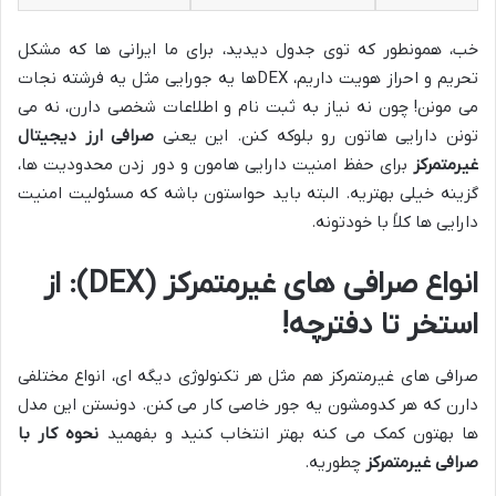
خب، همونطور که توی جدول دیدید، برای ما ایرانی ها که مشکل
تحریم و احراز هویت داریم، DEXها یه جورایی مثل یه فرشته نجات
می مونن! چون نه نیاز به ثبت نام و اطلاعات شخصی دارن، نه می
تونن دارایی هاتون رو بلوکه کنن. این یعنی
صرافی ارز دیجیتال
غیرمتمرکز
برای حفظ امنیت دارایی هامون و دور زدن محدودیت ها،
گزینه خیلی بهتریه. البته باید حواستون باشه که مسئولیت امنیت
دارایی ها کلاً با خودتونه.
انواع صرافی های غیرمتمرکز (DEX): از
استخر تا دفترچه!
صرافی های غیرمتمرکز هم مثل هر تکنولوژی دیگه ای، انواع مختلفی
دارن که هر کدومشون یه جور خاصی کار می کنن. دونستن این مدل
ها بهتون کمک می کنه بهتر انتخاب کنید و بفهمید
نحوه کار با
صرافی غیرمتمرکز
چطوریه.