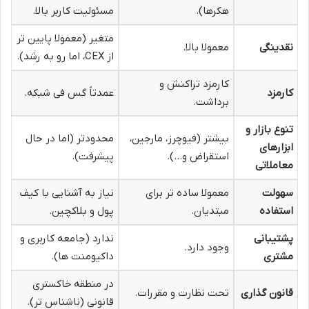
هکرها).
مسئولیت کاربر بالا.
متغیر (معمولا پایین تر
نقدینگی
معمولا بالا.
از CEX، اما رو به رشد).
کارمزد تراکنش و
کارمزد
عمدتاً گس فی شبکه.
برداشت.
تنوع بازار و
بیشتر (فیوچرز، مارجین،
محدودتر (اما در حال
ابزارهای
استقراض و…).
پیشرفت).
معاملاتی
سهولت
معمولا ساده تر برای
نیاز به آشنایی با کیف
استفاده
مبتدیان.
پول و بلاکچین.
پشتیبانی
ندارد (جامعه کاربری و
وجود دارد.
مشتری
داکیومنت ها).
در منطقه خاکستری
قانون گذاری
تحت نظارت و مقررات.
قانونی (ناشناس تر).