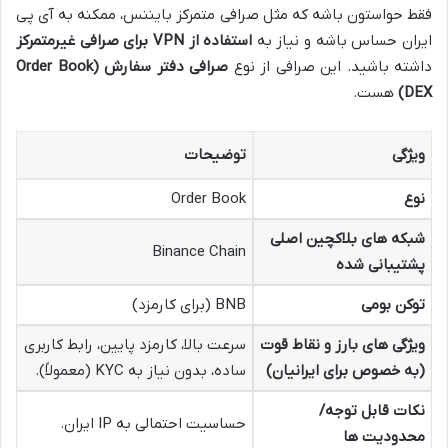
فقط حواستون باشه که مثل صرافی متمرکز بایننس، ممکنه به آی پی
ایران حساس باشه و نیاز به
استفاده از VPN برای صرافی غیرمتمرکز
داشته باشید. این صرافی از نوع
صرافی دفتر سفارش (Order Book
DEX)
هست.
ویژگی
توضیحات
نوع
Order Book
شبکه های بلاکچین اصلی
Binance Chain
پشتیبانی شده
توکن بومی
BNB (برای کارمزد)
ویژگی های بارز و نقاط قوت
سرعت بالا، کارمزد پایین، رابط کاربری
(به خصوص برای ایرانیان)
ساده، بدون نیاز به KYC (معمولاً).
نکات قابل توجه/
حساسیت احتمالی به IP ایران.
محدودیت ها