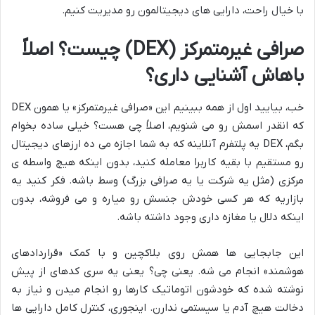
با خیال راحت، دارایی های دیجیتالمون رو مدیریت کنیم.
صرافی غیرمتمرکز (DEX) چیست؟ اصلاً
باهاش آشنایی داری؟
خب، بیایید اول از همه ببینیم این «صرافی غیرمتمرکز» یا همون DEX
که انقدر اسمش رو می شنویم، اصلاً چی هست؟ خیلی ساده بخوام
بگم، DEX یه پلتفرم آنلاینه که به شما اجازه می ده ارزهای دیجیتال
رو مستقیم با بقیه کاربرا معامله کنید، بدون اینکه هیچ واسطه ی
مرکزی (مثل یه شرکت یا یه صرافی بزرگ) وسط باشه. فکر کنید یه
بازاریه که هر کسی خودش جنسش رو میاره و می فروشه، بدون
اینکه دلال یا مغازه داری وجود داشته باشه.
این جابجایی ها همش روی بلاکچین و با کمک «قراردادهای
هوشمند» انجام می شه. یعنی چی؟ یعنی یه سری کدهای از پیش
نوشته شده که خودشون اتوماتیک کارها رو انجام میدن و نیاز به
دخالت هیچ آدم یا سیستمی ندارن. اینجوری، کنترل کامل دارایی ها