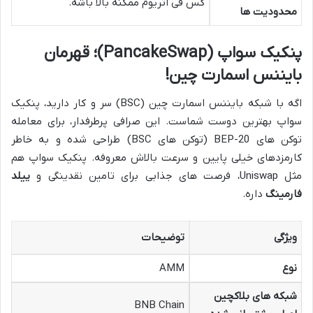
گس فی اتریوم ممکنه بالا باشه.
محدودیت ها
پنکیک سواپ (PancakeSwap)؛ قهرمان
بایننس اسمارت چین!
اگه با شبکه بایننس اسمارت چین (BSC) سر و کار دارید، پنکیک
سواپ بهترین دوست شماست. این صرافی پرطرفدار، برای معامله
توکن های BEP-20 (توکن های BSC) طراحی شده و به خاطر
کارمزدهای خیلی پایین و سرعت بالاش معروفه. پنکیک سواپ هم
مثل Uniswap، فرصت های جذابی برای تامین نقدینگی و
ییلد
فارمینگ
داره.
ویژگی
توضیحات
نوع
AMM
شبکه های بلاکچین
BNB Chain