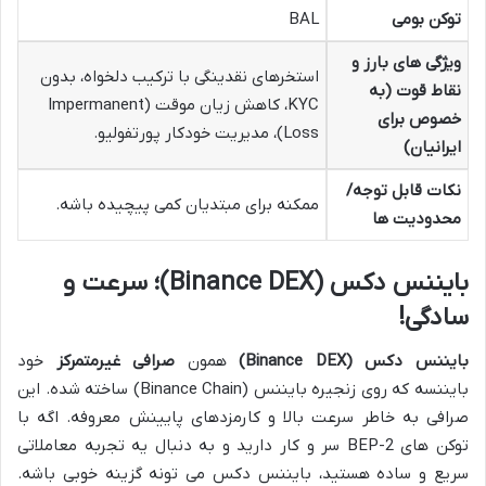
توکن بومی
BAL
ویژگی های بارز و
استخرهای نقدینگی با ترکیب دلخواه، بدون
نقاط قوت (به
KYC، کاهش زیان موقت (Impermanent
خصوص برای
Loss)، مدیریت خودکار پورتفولیو.
ایرانیان)
نکات قابل توجه/
ممکنه برای مبتدیان کمی پیچیده باشه.
محدودیت ها
بایننس دکس (Binance DEX)؛ سرعت و
سادگی!
بایننس دکس (Binance DEX)
همون
صرافی غیرمتمرکز
خود
بایننسه که روی زنجیره بایننس (Binance Chain) ساخته شده. این
صرافی به خاطر سرعت بالا و کارمزدهای پایینش معروفه. اگه با
توکن های BEP-2 سر و کار دارید و به دنبال یه تجربه معاملاتی
سریع و ساده هستید، بایننس دکس می تونه گزینه خوبی باشه.