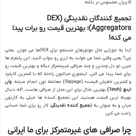
کاربران محسوس تر باشه.
تجمیع کنندگان نقدینگی (DEX
Aggregators)؛ بهترین قیمت رو برات پیدا
می کنه!
اینا یه جورایی مثل موتورهای جستجو برای DEXها می مونن. یعنی
چی؟ یعنی وقتی شما می خواید یه ارزی رو سواپ کنید، این پلتفرم ها
میرن تو دل چندین و چند صرافی غیرمتمرکز دیگه و بهترین قیمت رو
برای شما پیدا می کنن. اینجوری خیالتون راحته که با کمترین کارمزد
و کمترین «لغزش قیمت» (Slippage) معامله تون انجام میشه.
وان
اینچ (1inch)
بهترین مثال برای این مدل از صرافی هاست. اگه دنبال
بهینه ترین قیمت هستید، این تجمیع کننده ها خیلی به کارتون
میان و به عنوان یه
تجمیع کننده نقدینگی
، کار رو برای شما حسابی
راحت می کنن.
چرا صرافی های غیرمتمرکز برای ما ایرانی