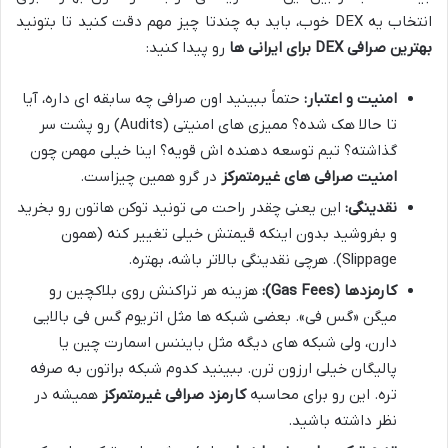
انتخاب یه DEX خوب، باید به چندتا چیز مهم دقت کنید تا بتونید
بهترین صرافی DEX برای ایرانی ها
رو پیدا کنید:
امنیت و اعتبار:
حتماً ببینید اون صرافی چه سابقه ای داره، آیا
تا حالا هک شده؟ ممیزی های امنیتی (Audits) رو پشت سر
گذاشته؟ تیم توسعه دهنده اش قویه؟ اینا خیلی مهمن چون
امنیت صرافی های غیرمتمرکز
در گرو همین چیزاست.
نقدینگی:
این یعنی چقدر راحت می تونید توکن هاتون رو بخرید
و بفروشید بدون اینکه قیمتش خیلی تغییر کنه (همون
Slippage). هرچی نقدینگی بالاتر باشه، بهتره.
کارمزدها (Gas Fees):
هزینه هر تراکنش روی بلاکچین رو
میگن «گس فی». بعضی شبکه ها مثل اتریوم گس فی بالایی
دارن، ولی شبکه های دیگه مثل بایننس اسمارت چین یا
پالیگان خیلی ارزون ترن. ببینید کدوم شبکه براتون به صرفه
تره. این رو برای محاسبه
کارمزد صرافی غیرمتمرکز
همیشه در
نظر داشته باشید.