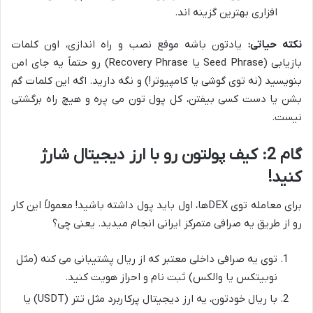
افزاری بهترین گزینه اند.
نکته حیاتی:
یادتون باشه موقع نصب و راه اندازی، اون کلمات
بازیابی (Seed Phrase یا Recovery Phrase) رو حتماً یه جای امن
بنویسید (نه توی گوشی یا کامپیوتر!) و نگه دارید. اگه این کلمات گم
بشن یا دست کسی بیفتن، کل پول تون می پره و هیچ راه برگشتی
نیست.
گام 2: کیف پولتون رو با ارز دیجیتال شارژ
کنید!
برای معامله توی DEXها، اول باید پول داشته باشید! معمولاً این کار
رو از طریق یه صرافی متمرکز ایرانی انجام میدید. یعنی چی؟
توی یه صرافی داخلی معتبر که از ریال پشتیبانی می کنه (مثل
نوبیتکس یا والکس) ثبت نام و احراز هویت کنید.
با ریال خودتون، یه ارز دیجیتال پرکاربرد مثل تتر (USDT) یا