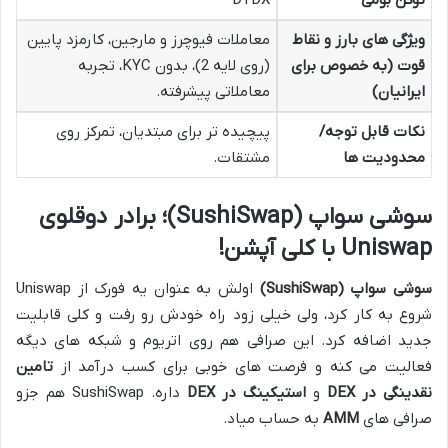
توکن بومی
DYDX
ویژگی های بارز و نقاط
معاملات فیوچرز و مارجین، کارمزد پایین
قوت (به خصوص برای
(روی لایه 2)، بدون KYC، تجربه
ایرانیان)
معاملاتی پیشرفته.
نکات قابل توجه/
پیچیده تر برای مبتدیان، تمرکز روی
محدودیت ها
مشتقات.
سوشی سواپ (SushiSwap)؛ برادر دوقلوی
Uniswap با کلی آپشن!
سوشی سواپ (SushiSwap)
اولش به عنوان یه فورک از Uniswap
شروع به کار کرد، ولی خیلی زود راه خودش رو رفت و کلی قابلیت
جدید اضافه کرد. این صرافی هم روی اتریوم و شبکه های دیگه
فعالیت می کنه و فرصت های خوبی برای کسب درآمد از
تامین
نقدینگی در DEX
و
استیکینگ در DEX
داره. SushiSwap هم جزو
صرافی های
AMM
به حساب میاد.