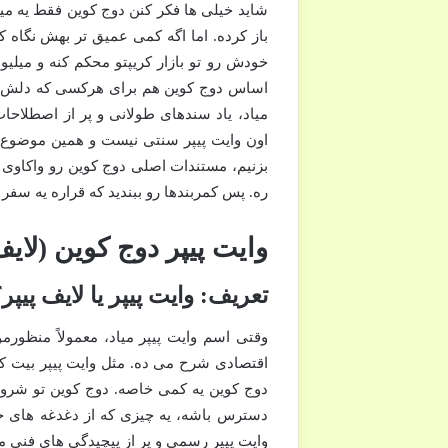
شاید خیلی ها فکر کنن دوج کوین فقط یه میم
باز کرده. اما اگه کمی عمیق تر بهش نگاه ک
خودش رو تو بازار کریپتو محکم کنه و میلیو
اساس دوج کوین هم برای هرکسی که دلش می خ
میاد، یاد سندهای طولانی و پر از اصطلاحات
اون وایت پیپر سنتی نیست و همین موضوع ممک
بزنیم، مستندات اصلی دوج کوین رو واکاوی کن
ره. پس کمربندها رو ببندید که قراره یه سفر
وایت پیپر دوج کوین (لا
تعریف: وایت پیپر یا لایف پیپر
وقتی اسم وایت پیپر میاد، معمولاً منظورم
اقتصادی شرح می ده. مثل وایت پیپر بیت کوی
دوج کوین یه کمی خاصه. دوج کوین تو شروع
دسترس باشه، یه چیزی که از دغدغه های جد
وایت پیپر رسمی و پر از پیچیدگی های فنی مث