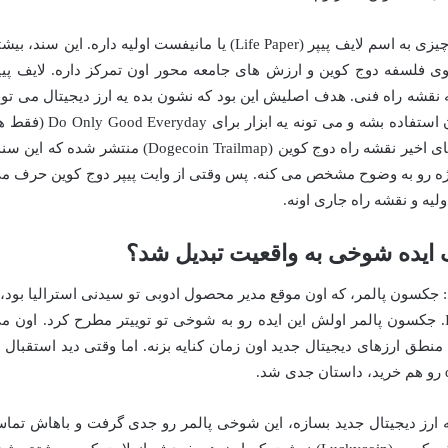
پس چی داره؟ دوج کوین به جای وایت پیپر، چیزی به اسم لایف پیپر (Life Paper) یا مانیفست اولیه داره. این سند، ب
 روی فلسفه دوج کوین و ارزش های جامعه محور اون تمرکز داره. لایف پیپ
 یه نقشه راه فنی. هدف اصلیش این بود که نشون بده یه ارز دیجیتال می تون
دوستانه باشه، می تونه برای کمک به دیگران استفاده بشه و می تونه یه ابزار برای d Everyday
روز خوبی کن) باشه. علاوه بر این، تو سال های اخیر نقشه راه دوج کوین (Dogecoin Trailmap) منتشر شده که ا
روژه رو به وضوح مشخص می کنه. پس وقتی از وایت پیپر دوج کوین حرف م
یه و نقشه راه جاری اونه.
یک ایده شوخی به واقعیت تبدیل شد؟
 نفر خلق شد: جکسون پالمر، که اون موقع مدیر محصول ادوبی تو سیدنی استرالیا بود، 
بیلی مارکوس، یه مهندس نرم افزار تو IBM. جکسون پالمر اولش این ایده رو به شوخی تو توییتر مطرح کرد. اون 
نطق ارزهای دیجیتال جدید اون زمان کنایه بزنه. اما وقتی دید استقبال ا
ارز دیجیتال جدید بسازه، این شوخی پالمر رو جدی گرفت و باهاش تما