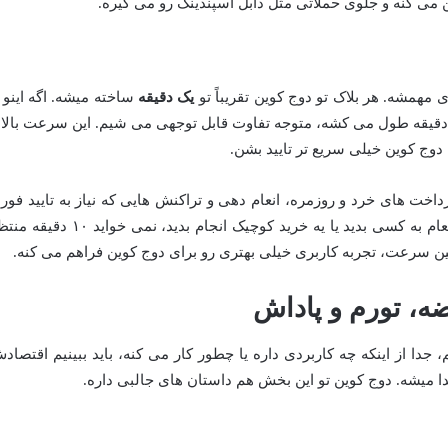
 می کنه و جلوی حملاتی مثل دابل اسپندینگ رو می گیره.
 مهمشه. هر بلاک تو دوج کوین تقریباً تو
یک دقیقه
ساخته میشه. اگه اینو ب
یت کوین مقایسه کنیم که هر بلاک حدود ۱۰ دقیقه طول می کشه، متوجه تفاوت قابل توجهی می شیم. این سرعت بال
دوج کوین خیلی سریع تر تایید بشن.
داخت های خرد و روزمره، انعام دهی و تراکنش هایی که نیاز به تایید فور
دارن، ایده آل می کنه. وقتی می خواید یه انعام به کسی بدید یا یه خرید کوچیک انجام بدید، نمی خواید 
مین سرعت، تجربه کاربری خیلی بهتری رو برای دوج کوین فراهم می کنه.
ه، تورم و پاداش
جدا از اینکه چه کاربردی داره یا چطور کار می کنه، باید ببینیم اقتصاد
ا میشه. دوج کوین تو این بخش هم داستان های جالبی داره.