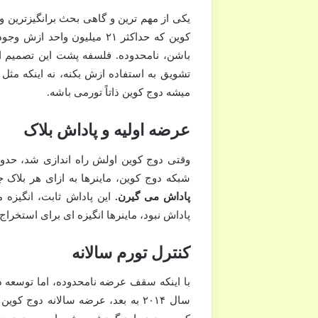
یکی از مهم ترین و گاهی بحث برانگیزترین 
کوین که حداکثر ۲۱ میلیون و
باشن، نامحدوده. فلسفه پشت این تصمیم ای
تشویق به استفاده ازش بکنه، نه اینکه مث
میشه دوج کوین ذاتاً تورمی باشه.
عرضه اولیه و پاداش بلاک
شبکه دوج کوین، ماینرها به ازای هر بلاک 
پاداش می گیرن.
این پاداش ثابت، انگیزه م
پاداش نبود، ماینرها انگیزه ای برای استخرا
کنترل تورم سالانه
با اینکه سقف عرضه نامحدوده، اما توسعه ده
سال ۲۰۱۴ به بعد، عرضه سالانه دوج کوین به