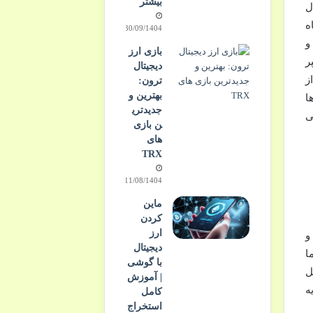
بیشتر
ل
ه
30/09/1404
و
بازی ارز
ر
دیجیتال
ز
ترون:
بهترین و
ا
جدیدتری
ی
ن بازی
های
TRX
11/08/1404
ماین
کردن
ارز
و
دیجیتال
ا
با گوشی
ل
| آموزش
ه
کامل
استخراج