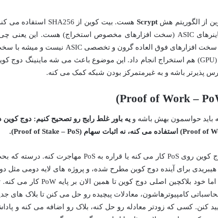
وین از الگوریتم هش
Scrypt
هست. بیت کوین از SHA256 استفاده می ک
ولی Scrypt یه جورایی مقاوم تر در برابر ماینرهای ASIC (سخت افزارهای مخصوص استخراج) هست. این یعنی چ
یعنی برای استخراج دوج کوین، نیازی به اون سخت افزارهای فوق العاده گرون و تخصصی ASIC نیست و میشه
افزارهای عمومی تر مثل کارت های گرافیک (GPU) هم استخراج انجام داد. این موضوع باعث می شه ماینینگ دوج کو
ترس پذیرتر باشه و به غیرمتمرکز بودن شبکه کمک می کنه.
که باید حواسمون بهش باشه و
یه باور غلط رایج رو تصحیح کنیم: دوج کوین د
دیدم بعضی جاها به اشتباه گفته شده که دوج کوین روی PoS کار می کنه یا قراره به PoS مهاجرت کنه. درسته 
احتمال تغییر به PoS یا یه مدل هیبریدی برای آینده دوج کوین مطرح شده، و پروژه های لایه دومی مثل د
چین (Dogechain) از PoS استفاده می کنن، اما خود بلاکچین اصلی دوج کوین تا همین الان بر پایه PoW کا
از قدرت محاسباتی کامپیوترهاشون، معادلات پیچیده رو حل می کنن تا بلاک های جدی
یید کنن. کسی که زودتر معادله رو حل کنه، بلاک رو اضافه می کنه و پادا