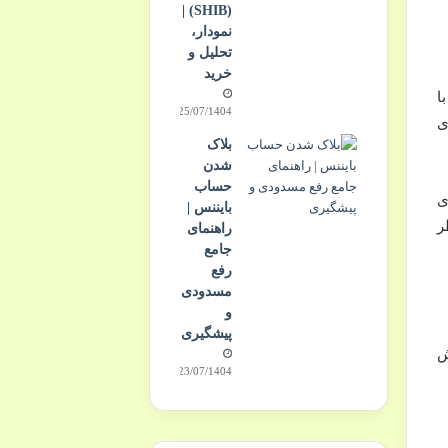
(SHIB) |
نمودار،
تحلیل و
خرید
ا
25/07/1404
ای
بلاک
شدن
حساب
ی
بایننس |
۱۰ دقیقه منتظر
راهنمای
جامع
رفع
مسدودی
و
پیشگیری
ش
23/07/1404