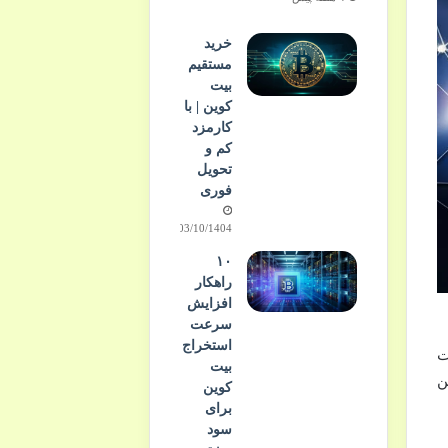
خرید
مستقیم
بیت
کوین | با
کارمزد
کم و
تحویل
فوری
03/10/1404
۱۰
راهکار
افزایش
سرعت
استخراج
ت
بیت
این
کوین
برای
سود