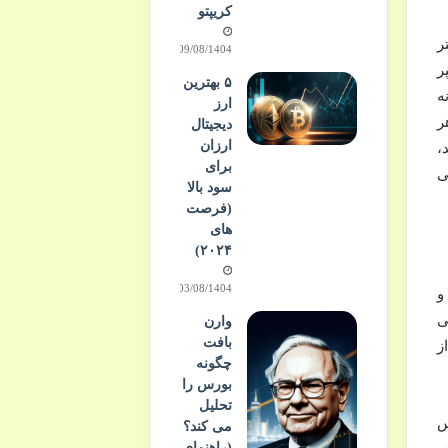
کریپتو
یشتر
09/08/1404
ر
۵ بهترین
ه
ارز
Do Only Goo (فقط هر
دیجیتال
ارزان
ین سند،
برای
ی
سود بالا
(فرصت
های
۲۰۲۴)
03/08/1404
و
می
وارن
بافت
ز
چگونه
بورس را
تحلیل
س
می کند؟
(راهنمای