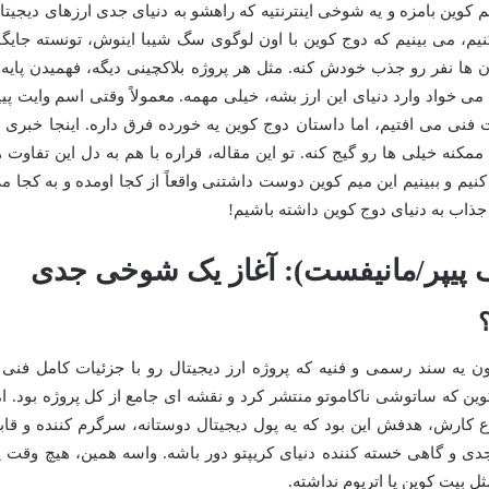
 کوین بامزه و یه شوخی اینترنتیه که راهشو به دنیای جدی ارزهای دیجیتا
نیم، می بینیم که دوج کوین با اون لوگوی سگ شیبا اینوش، تونسته جایگا
ن ها نفر رو جذب خودش کنه. مثل هر پروژه بلاکچینی دیگه، فهمیدن پایه 
واد وارد دنیای این ارز بشه، خیلی مهمه. معمولاً وقتی اسم وایت پیپ
 فنی می افتیم، اما داستان دوج کوین یه خورده فرق داره. اینجا خبری ا
نه خیلی ها رو گیج کنه. تو این مقاله، قراره با هم به دل این تفاوت ه
یم و ببینیم این میم کوین دوست داشتنی واقعاً از کجا اومده و به کجا م
 جذاب به دنیای دوج کوین داشته باشیم!
یف پیپر/مانیفست): آغاز یک شوخی جدی
؟
ون یه سند رسمی و فنیه که پروژه ارز دیجیتال رو با جزئیات کامل فنی 
ن که ساتوشی ناکاموتو منتشر کرد و نقشه ای جامع از کل پروژه بود. ام
 کارش، هدفش این بود که یه پول دیجیتال دوستانه، سرگرم کننده و قاب
ی و گاهی خسته کننده دنیای کریپتو دور باشه. واسه همین، هیچ وقت ی
ل بیت کوین یا اتریوم نداشته.