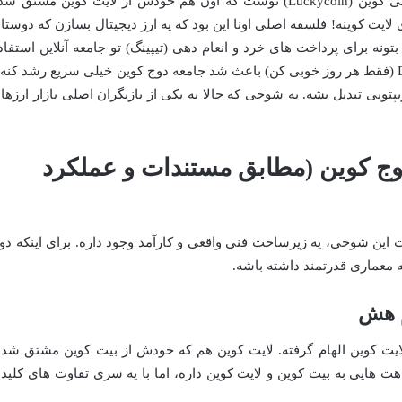
گرفت. مارکوس کد دوج کوین رو بر پایه لاکی کوین (Luckycoin) نوشت که اون هم خودش از لایت کوین مشتق 
لایت کوینه! فلسفه اصلی اونا این بود که یه ارز دیجیتال بسازن که دوستان
ونه برای پرداخت های خرد و انعام دهی (تیپینگ) تو جامعه آنلاین استفاد
بشه. همین فلسفه Do Only Good Everyday (فقط هر روز خوبی کن) باعث شد جامعه دوج کوین خیلی سریع رشد کنه
پتویی تبدیل بشه. یه شوخی که حالا به یکی از بازیگران اصلی بازار ارزها
وج کوین (مطابق مستندات و عملکرد
 این شوخی، یه زیرساخت فنی واقعی و کارآمد وجود داره. برای اینکه دو
 یه معماری قدرتمند داشته باشه.
م هش
لایت کوین الهام گرفته. لایت کوین هم که خودش از بیت کوین مشتق شده
اهت هایی به بیت کوین و لایت کوین داره، اما با یه سری تفاوت های کلید