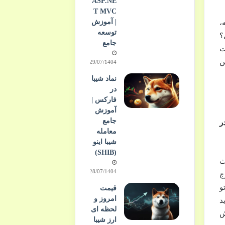
ASP.NE
T MVC
| آموزش
نه،
توسعه
ی؟
جامع
 با سخت
ین
29/07/1404
نماد شیبا
در
فارکس |
آموزش
جامع
ر
معامله
شیبا اینو
(SHIB)
که بحث
28/07/1404
وج
ر می کنه. تو
قیمت
امروز و
د
لحظه ای
ش
ارز شیبا