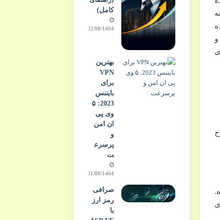
شده
کامل)
ه
ه
02/08/1404
 و
ی
بهترین
VPN
برای
بایننس
2023: ۵
وی پی
ان امن
ج
و
پرسرع
ت
01/08/1404
صرافی
.
رمز ارز
ی
با