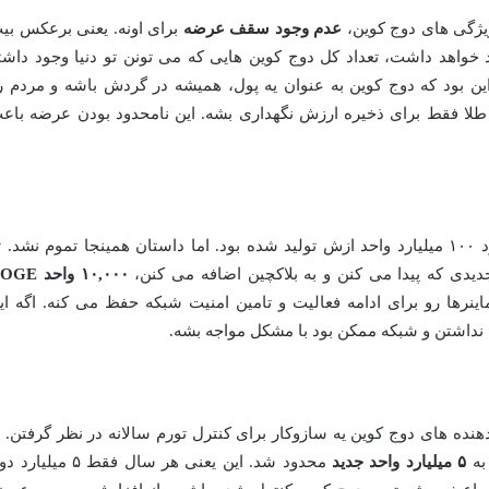
ویژگی های دوج کوین،
عدم وجود سقف عرضه
برای اونه. یعنی برعکس بی
احد ازش وجود خواهد داشت، تعداد کل دوج کوین هایی که می تونن تو دنیا وجود داشت
ن بود که دوج کوین به عنوان یه پول، همیشه در گردش باشه و مردم ر
ل طلا فقط برای ذخیره ارزش نگهداری بشه. این نامحدود بودن عرضه باع
وقتی دوج کوین اولش راه اندازی شد، حدود ۱۰۰ میلیارد واحد ازش تولید شده بود. اما داستان همینجا تموم نشد. 
جدیدی که پیدا می کنن و به بلاکچین اضافه می کنن،
۱۰,۰۰۰ واحد E
اینرها رو برای ادامه فعالیت و تامین امنیت شبکه حفظ می کنه. اگه ای
ج نداشتن و شبکه ممکن بود با مشکل مواجه بشه.
نده های دوج کوین یه سازوکار برای کنترل تورم سالانه در نظر گرفتن. ا
۵ میلیارد واحد جدید
محدود شد. این یعنی هر سال فقط ۵ میلیا