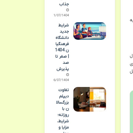
جذاب
21/07/1404
ه
شرایط
جدید
دانشگاه
فرهنگیا
ن 1404
ل
| صفر تا
صد
ی
پذیرش
ل
16/07/1404
تفاوت
دیپلم
بزرگسالا
ن با
روزانه؛
شرایط،
مزایا و