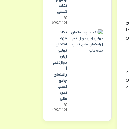
نکات
تستی
ن
06/07/1404
ا
نکات
ش
مهم
امتحان
نهایی
زبان
دوازدهم
|
ت
راهنمای
ص
جامع
کسب
م
نمره
عالی
04/07/1404