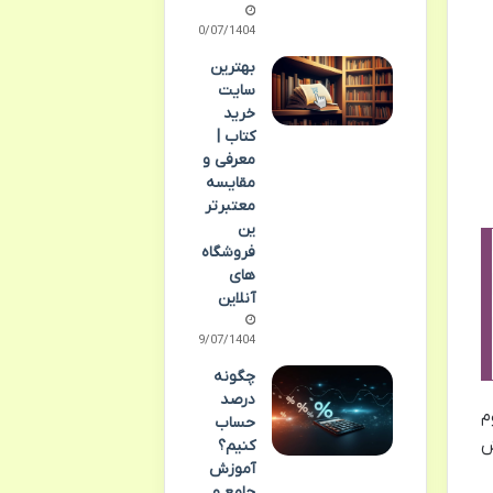
10/07/1404
بهترین
سایت
خرید
کتاب |
معرفی و
مقایسه
معتبرتر
ین
فروشگاه
های
آنلاین
09/07/1404
چگونه
درصد
دوم
حساب
اش
کنیم؟
آموزش
جامع و