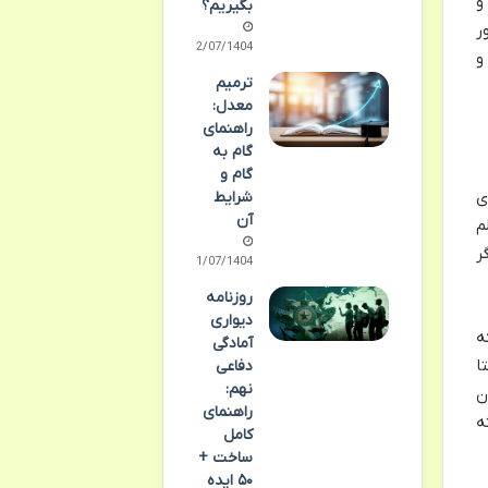
و
بگیریم؟
ر
22/07/1404
و
ترمیم
معدل:
راهنمای
گام به
گام و
ی
شرایط
آن
م
ر
21/07/1404
روزنامه
دیواری
ه
آمادگی
ا
دفاعی
نهم:
ن
راهنمای
ه
کامل
ساخت +
۵۰ ایده