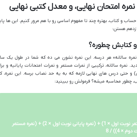
 نمره امتحان نهایی، و معدل کتبی نهایی
 حساب و کتاب، بهتره چند تا مفهوم اساسی رو با هم مرور کنیم. این ها پای
ازدهم هستن:
و کتابش چطوره؟
نمره سالانه» هر درسه. این نمره نشون می ده که شما در طول یک سا
نمره سالانه، ترکیبی از نمرات مستمر و نمرات امتحانات پایانیه و برا
) و حتی درس های نهایی لازمه که به یه حد نصاب برسه. این نمره، ک
ب، چطور محاسبه میشه؟ فرمولش رو ببینید:
نمره سالانه هر درس = ((نمره مستمر نوبت اول × 1) + (نمره پایانی نوبت اول × 2) + (نمره مستمر