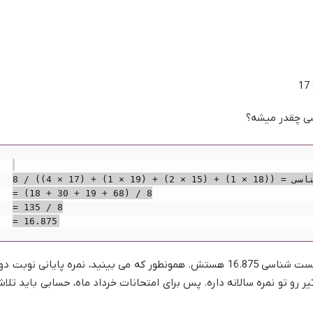
سی چقدر میشه؟
نمره سالانه زیست شناسی = ((18 × 1) + (15 × 2) + (19 × 1) + (17 × 4)) / 8

= (18 + 30 + 19 + 68) / 8

= 135 / 8

پس نمره سالانه این دانش آموز در درس زیست شناسی 16.875 هستش. همونطور که می بینید، نمره پایانی نوبت 
اره و بیشترین تأثیر رو تو نمره سالانه داره. پس برای امتحانات خرداد ماه، حسابی باید تل