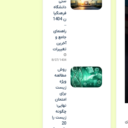
سنی
دانشگاه
فرهنگیا
ن 1404
–
راهنمای
جامع و
آخرین
تغییرات
28/07/1404
روش
مطالعه
ویژه
زیست
برای
امتحان
نهایی؛
چگونه
زیست را
ی
20