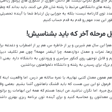
گر جای هیچ نگرانی نیست. هر دانش آموزی، از کنکوری های پرشور ریاضی 
 رشته های دانشگاهی مرتبط با رشته شان فکر می کنند، باید بداند که چطو
 توی کارنامه نیست؛ بلکه یه جورایی پل ارتباط شما با آینده تحصیلی 
چطور این عدد مهم رو قدم به قدم حساب کنیم.
 مرحله آخر که باید بشناسیش!
دهم! این سال هم شیرین و پر از خاطره س، هم پر از اضطراب و دغدغه برا
وزها، نمرات و معدل دوازدهمه. چرا اینقدر مهمه؟ چون هم تکلیف دیپل
 و قابل توجهی روی کنکور سراسری و ورودتون به دانشگاه داره. یعنی اگ
بزرگ برای رسیدن به رشته و دانشگاه دلخواهتون برداشتین.
م همون معدل کتبی نهاییه، یا نمره سالانه هر درس. اما واقعیت اینه ک
و فرمول تو این بین هست که باید قشنگ باهاشون آشنا بشیم. بعضی وقت
میره. اما نگران نباشید، من اینجا هستم که همه این ابهامات رو براتو
ن معدلتون رو محاسبه کنید و برای آینده تون برنامه ریزی بهتری داشت