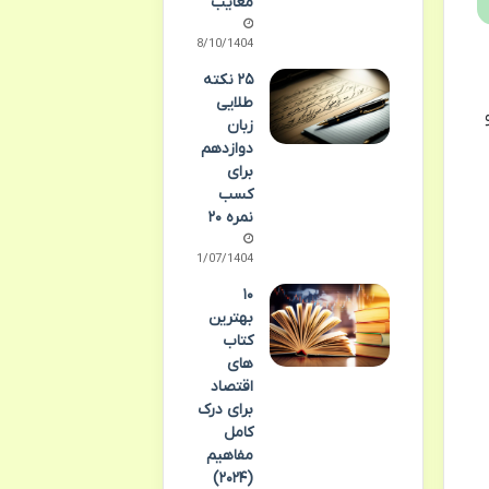
معایب
08/10/1404
۲۵ نکته
طلایی
زبان
دوازدهم
برای
کسب
نمره ۲۰
11/07/1404
۱۰
بهترین
کتاب
های
اقتصاد
برای درک
کامل
مفاهیم
(۲۰۲۴)