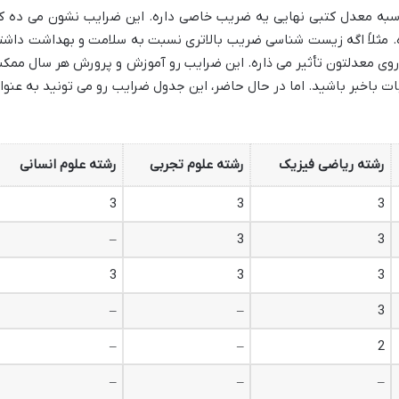
اسبه معدل کتبی نهایی یه ضریب خاصی داره. این ضرایب نشون می ده ک
. مثلاً اگه زیست شناسی ضریب بالاتری نسبت به سلامت و بهداشت داشت
روی معدلتون تأثیر می ذاره. این ضرایب رو آموزش و پرورش هر سال ممکن
 باخبر باشید. اما در حال حاضر، این جدول ضرایب رو می تونید به عنوا
رشته ریاضی فیزیک
رشته علوم تجربی
رشته علوم انسانی
3
3
3
–
3
3
3
3
3
–
–
3
–
–
2
–
–
–