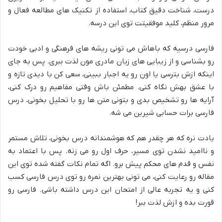
درست، شناخت دقیق کتاب، استفاده از تکنیک های مطالعه فعال و
مرور منظم، کلید موفقیتت توی این درسه.
فارسی درسیه که باهاش می تونی ریشه های فرهنگی و ادبی خودت
رو بشناسی و از زیبایی های زبان مادری مون لذت ببری. پس به جای
اینکه ازش بترسی یا اون رو یه اجبار ببینی، سعی کن با دیدی تازه و
با عشق بهش نگاه کنی. مطمئن باش وقتی مفاهیم رو درک کنی،
آرایه ها رو تشخیص بدی و بتونی متن ها رو با تحلیل بخونی، درس
فارسی برات حسابی شیرین می شه.
یادت نره که هر چقدر هم که هوشمندانه درس بخونی، تلاش مستمر
و ناامید نشدن توی مسیر، حرف اول رو می زنه. پس با اعتماد به
نفس و قدم های محکم پیش برو. اگه تمام نکات گفته شده توی این
مقاله رو رعایت کنی، می تونی بهترین نمره رو توی درس فارسی کسب
کنی و یه تجربه عالی از امتحان این درس داشته باشی. فارسی رو
قورت بده و ازش لذت ببر!