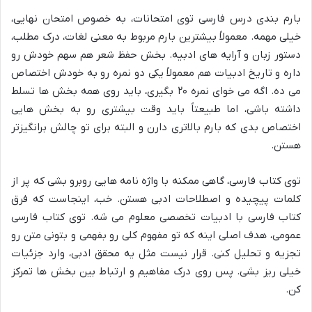
بارم بندی درس فارسی توی امتحانات، به خصوص امتحان نهایی،
خیلی مهمه. معمولاً بیشترین بارم مربوط به معنی لغات، درک مطلب،
دستور زبان و آرایه های ادبیه. بخش حفظ شعر هم سهم خودش رو
داره و تاریخ ادبیات هم معمولاً یکی دو نمره رو به خودش اختصاص
می ده. اگه می خوای نمره ۲۰ بگیری، باید روی همه بخش ها تسلط
داشته باشی، اما طبیعتاً باید وقت بیشتری رو به بخش هایی
اختصاص بدی که بارم بالاتری دارن و البته برای تو چالش برانگیزتر
هستن.
توی کتاب فارسی، گاهی ممکنه با واژه نامه هایی روبرو بشی که پر از
کلمات پیچیده و اصطلاحات ادبی هستن. خب، اینجاست که فرق
کتاب فارسی با ادبیات تخصصی معلوم می شه. توی کتاب فارسی
عمومی، هدف اصلی اینه که تو مفهوم کلی رو بفهمی و بتونی متن رو
تجزیه و تحلیل کنی. قرار نیست مثل یه محقق ادبی، وارد جزئیات
خیلی ریز بشی. پس روی درک مفاهیم و ارتباط بین بخش ها تمرکز
کن.