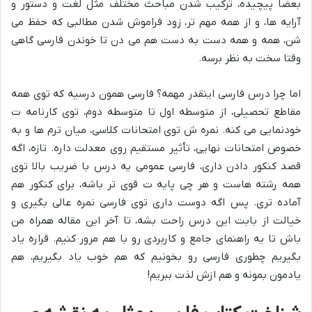
بعضاً پیچیده، ترکیب شدن مباحث مختلف مثل لغت و دستور و
آرایه ها، و از همه مهم تر، زود فراموش شدن مطالبی که حفظ می
شن، همه و همه دست به دست هم می دن تا خوندن فارسی گاهی
وقتا سخت به نظر برسه.
اما چرا درس فارسی اینقدر مهمه؟ فارسی همون درسیه که توی همه
مقاطع تحصیلی، از متوسطه اول تا متوسطه دوم، توی کارنامه ت
خودنمایی می کنه. نمره ش توی امتحانات کلاسی، میان ترم ها و به
خصوص امتحانات نهایی، تأثیر مستقیم روی معدلت داره. تازه، اگه
قصد کنکور دادن داری، فارسی عمومی یه درس با ضریب بالا توی
همه رشته هاست و هر چی پایه ت قوی تر باشه، برای کنکور هم
آماده تری. پس اگه دوست داری توی فارسی نمره عالی بگیری و
خیالت از بابت این درس راحت بشه، تا آخر این مقاله همراه من
باش تا یه راهنمای جامع و کاربردی رو با هم مرور کنیم. قراره یاد
بگیریم چطوری فارسی رو بخونیم که هم خوب یاد بگیریم، هم
یادمون بمونه و هم ازش لذت ببریم!