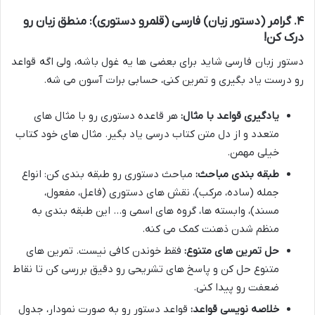
۴. گرامر (دستور زبان) فارسی (قلمرو دستوری): منطق زبان رو
درک کن!
دستور زبان فارسی شاید برای بعضی ها یه غول باشه، ولی اگه قواعد
رو درست یاد بگیری و تمرین کنی، حسابی برات آسون می شه.
یادگیری قواعد با مثال:
هر قاعده دستوری رو با مثال های
متعدد و از دل متن کتاب درسی یاد بگیر. مثال های خود کتاب
خیلی مهمن.
طبقه بندی مباحث:
مباحث دستوری رو طبقه بندی کن: انواع
جمله (ساده، مرکب)، نقش های دستوری (فاعل، مفعول،
مسند)، وابسته ها، گروه های اسمی و… این طبقه بندی به
منظم شدن ذهنت کمک می کنه.
حل تمرین های متنوع:
فقط خوندن کافی نیست. تمرین های
متنوع حل کن و پاسخ های تشریحی رو دقیق بررسی کن تا نقاط
ضعفت رو پیدا کنی.
خلاصه نویسی قواعد:
قواعد دستور رو به صورت نمودار، جدول