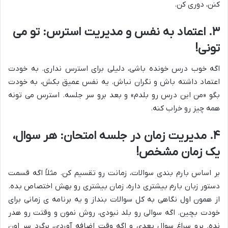
کنن، دوری کن.
۳. اعتماد به نفس و مدیریت استرس: تو می
تونی!
اگه خوب درس خونده باشی، دلیلی برای استرس نداری. به خودت
اعتماد داشته باش و نگران نباش. یه نفس عمیق بکش، به خودت
بگو «من این درس رو بلدم» و بعد برو سر جلسه. استرس می تونه
همه چیز رو خراب کنه.
۴. مدیریت زمان در جلسه امتحان: هر سوال،
یک زمان مشخص!
بر اساس بارم بندی سوالات، زمانت رو تقسیم کن. مثلاً اگه قسمت
دستور زبان بارم بیشتری داره، زمان بیشتری رو بهش اختصاص بده.
از همون اول نگاهی به کل سوالات بنداز و یه برنامه ی زمانی برای
خودت بچین. اگه سوالی رو بلد نبودی، روش نمون و وقتت رو هدر
نده. برو سراغ سوال بعدی و اگه وقت اضافه آوردی، برگرد سر اون