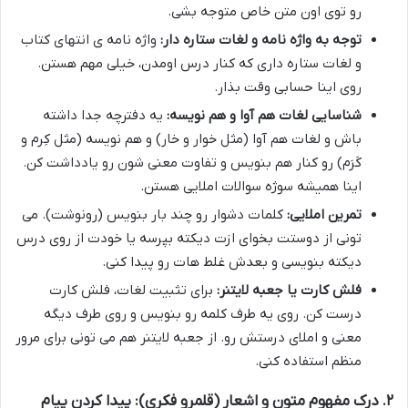
رو توی اون متن خاص متوجه بشی.
توجه به واژه نامه و لغات ستاره دار:
واژه نامه ی انتهای کتاب
و لغات ستاره داری که کنار درس اومدن، خیلی مهم هستن.
روی اینا حسابی وقت بذار.
شناسایی لغات هم آوا و هم نویسه:
یه دفترچه جدا داشته
باش و لغات هم آوا (مثل خوار و خار) و هم نویسه (مثل کِرم و
کَرَم) رو کنار هم بنویس و تفاوت معنی شون رو یادداشت کن.
اینا همیشه سوژه سوالات املایی هستن.
تمرین املایی:
کلمات دشوار رو چند بار بنویس (رونوشت). می
تونی از دوستت بخوای ازت دیکته بپرسه یا خودت از روی درس
دیکته بنویسی و بعدش غلط هات رو پیدا کنی.
فلش کارت یا جعبه لایتنر:
برای تثبیت لغات، فلش کارت
درست کن. روی یه طرف کلمه رو بنویس و روی طرف دیگه
معنی و املای درستش رو. از جعبه لایتنر هم می تونی برای مرور
منظم استفاده کنی.
۲. درک مفهوم متون و اشعار (قلمرو فکری): پیدا کردن پیام