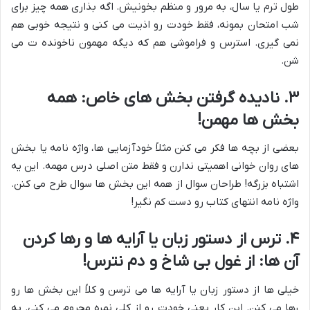
طول ترم یا سال، به مرور و منظم بخونیش. اگه بذاری همه چیز برای
شب امتحان بمونه، فقط خودت رو اذیت می کنی و نتیجه خوبی هم
نمی گیری. استرس و فراموشی هم که دیگه مهمون ناخونده ت می
شن.
۳. نادیده گرفتن بخش های خاص: همه
بخش ها مهمن!
بعضی از بچه ها فکر می کنن مثلاً خودآزمایی ها، واژه نامه یا بخش
های روان خوانی اهمیتی ندارن و فقط متن اصلی درس مهمه. این یه
اشتباه بزرگه! طراحان سوال از همه این بخش ها سوال طرح می کنن.
واژه نامه انتهای کتاب رو دست کم نگیر!
۴. ترس از دستور زبان یا آرایه ها و رها کردن
آن ها: از غول بی شاخ و دم نترس!
خیلی ها از دستور زبان یا آرایه ها می ترسن و کلاً این بخش ها رو
رها می کنن. این کار یعنی خودت رو از کلی نمره محروم می کنی. به