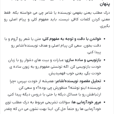
پنهان
درک مطلب یعنی بفهمی نویسنده یا شاعر چی می خواسته بگه. فقط
معنی کردن کلمات کافی نیست، باید مفهوم کلی و پیام اصلی رو
بگیری.
خواندن با دقت و توجه به مفهوم کلی:
متن یا شعر رو آروم و با
دقت بخون. سعی کن پیام اصلی و هدف نویسنده/شاعر رو
پیدا کنی.
بازنویسی و ساده سازی:
عبارات و بیت های دشوار رو با زبان
خودت بازنویسی کن. اگه تونستی مفهوم رو به زبون ساده ی
خودت بگی، یعنی خوب فهمیدیش.
تحلیل مقصود نویسنده/شاعر:
همیشه از خودت بپرس: «چرا
نویسنده اینو نوشته؟ منظورش چی بوده؟» و سعی کن
ارتباطش رو با مسائل دیگه یا حتی با دروس دیگه پیدا کنی.
مرور خودآزمایی ها:
سوالات تشریحی مربوط به درک مطلب توی
خودآزمایی ها رو حتماً حل کن. اینا بهت نشون می دن که چقدر