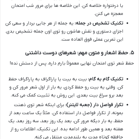
یا درختواره خلاصه کن. این خلاصه ها برای مرور شب امتحان
معجزه می کنن.
تکنیک تشخیص در جمله:
یه جمله از هر جایی بردار و سعی کن
اجزای دستوری و نقش هاشون رو توی اون جمله تشخیص بدی.
این تمرین عملی فوق العاده ست.
۵. حفظ اشعار و متون مهم: شعرهای دوست داشتنی
حفظ شعر توی امتحان نهایی معمولاً بارم داره، پس از دستش نده!
تکنیک گام به گام:
بیت به بیت یا پاراگراف به پاراگراف حفظ
کن. وقتی یه بیت رو حفظ کردی، یه بار از اول شعر مرور کن و
بعد برو سراغ بیت بعدی. این روش به تثبیت کمک می کنه.
تکرار فواصل دار (جعبه لایتنر):
برای اینکه شعر توی ذهنت
بمونه، از تکرار فواصل دار استفاده کن. مثلاً یک ساعت بعد از
حفظ، یه بار دیگه مرور کن، بعد یک روز بعد، سه روز بعد، یک
هفته بعد و همین طور ادامه بده. این تکنیک، اطلاعات رو از
حافظه کوتاه مدت به بلندمدت منتقل می کنه.