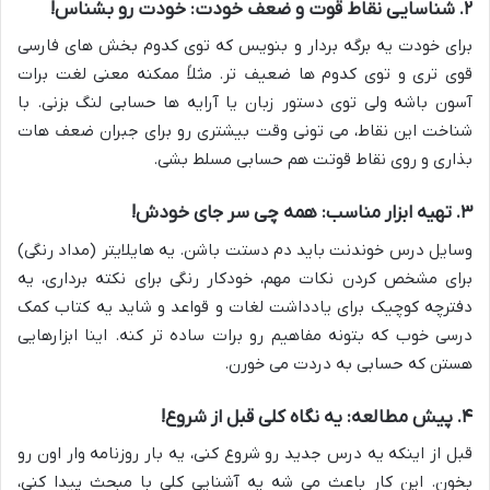
۲. شناسایی نقاط قوت و ضعف خودت: خودت رو بشناس!
برای خودت یه برگه بردار و بنویس که توی کدوم بخش های فارسی
قوی تری و توی کدوم ها ضعیف تر. مثلاً ممکنه معنی لغت برات
آسون باشه ولی توی دستور زبان یا آرایه ها حسابی لنگ بزنی. با
شناخت این نقاط، می تونی وقت بیشتری رو برای جبران ضعف هات
بذاری و روی نقاط قوتت هم حسابی مسلط بشی.
۳. تهیه ابزار مناسب: همه چی سر جای خودش!
وسایل درس خوندنت باید دم دستت باشن. یه هایلایتر (مداد رنگی)
برای مشخص کردن نکات مهم، خودکار رنگی برای نکته برداری، یه
دفترچه کوچیک برای یادداشت لغات و قواعد و شاید یه کتاب کمک
درسی خوب که بتونه مفاهیم رو برات ساده تر کنه. اینا ابزارهایی
هستن که حسابی به دردت می خورن.
۴. پیش مطالعه: یه نگاه کلی قبل از شروع!
قبل از اینکه یه درس جدید رو شروع کنی، یه بار روزنامه وار اون رو
بخون. این کار باعث می شه یه آشنایی کلی با مبحث پیدا کنی،