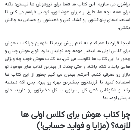
براشون می سازیم. این کتاب ها فقط برای تیزهوش ها نیستن؛ بلکه
برای همه بچه ها، فارغ از میزان هوششون، فرصتی فراهم می کنن تا
استعدادهای پنهانشون رو کشف کنن و ذهنشون رو حسابی به چالش
بکشن.
اینجا قراره با هم قدم به قدم پیش بریم تا بفهمیم چرا کتاب هوش
برای کلاس اولی ها اینقدر مهمه، چه فوایدی داره، انواع هوش چیان و
چطور با این کتاب ها تقویت می شن، یه کتاب هوش خوب چه ویژگی
هایی باید داشته باشه، و حتی چندتا از بهترین کتاب های موجود تو
بازار رو معرفی کنیم. آخرشم بهتون می گیم چطور از این کتاب ها
استفاده کنید تا فرزندتون بیشترین بهره رو ببره. پس اگه دغدغه
رشد و شکوفایی ذهن گل پسرتون یا گل دخترتون رو دارید، جای
درستی اومدید!
چرا کتاب هوش برای کلاس اولی ها
لازمه؟ (مزایا و فواید حسابی!)