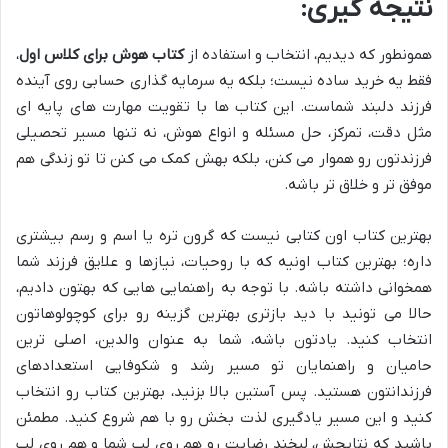
نتیجه گیری:
همونطور که دیدیم، انتخاب و استفاده از
کتاب هوش برای کلاس اول
،
فقط یه خرید ساده نیست؛ بلکه یه سرمایه گذاری حسابی روی آینده
فرزند دلبند شماست. این کتاب ها با تقویت مهارت های پایه ای
مثل دقت، تمرکز، حل مسئله و انواع هوش، نه تنها مسیر تحصیلی
فرزندتون رو هموار می کنن، بلکه بهش کمک می کنن تا تو زندگی هم
موفق تر و خلاق تر باشه.
بهترین کتاب اون کتابی نیست که گرون تره یا اسم و رسم بیشتری
داره؛ بهترین کتاب اونیه که با روحیات، نیازها و علایق فرزند شما
همخوانی داشته باشه. با توجه به راهنمایی هایی که بهتون دادیم،
حالا می تونید با دید بازتری بهترین گزینه رو برای کوچولوهاتون
انتخاب کنید. یادتون باشه، شما به عنوان والدین، اصلی ترین
حامیان و راهنمایان تو مسیر رشد و شکوفایی استعدادهای
فرزندانتون هستید. پس آستین بالا بزنید، بهترین کتاب رو انتخاب
کنید و این مسیر یادگیری لذت بخش رو با هم شروع کنید. مطمئن
باشید که نتایجش، لبخند رضایت رو هم روی لب شما و هم روی لب