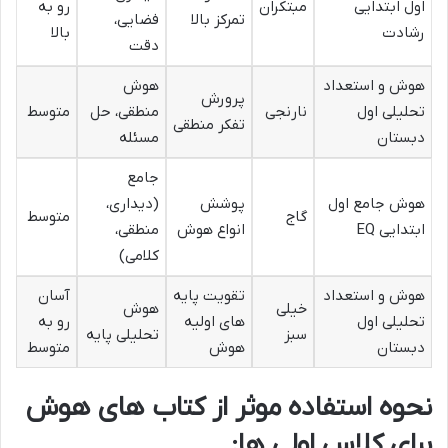
اول ابتدایی
مبتکران
رو به
تمرکز بالا
فضایی،
رشادت
بالا
دقت
هوش و استعداد
هوش
پرورش
تحلیلی اول
نارنجی
منطقی، حل
متوسط
تفکر منطقی
دبستان
مسئله
جامع
هوش جامع اول
پوشش
(دیداری،
گاج
متوسط
ابتدایی EQ
انواع هوش
منطقی،
کلامی)
هوش و استعداد
تقویت پایه
آسان
خیلی
هوش
تحلیلی اول
های اولیه
رو به
سبز
تحلیلی پایه
دبستان
هوش
متوسط
نحوه استفاده موثر از کتاب های هوش
برای کلاس اولی ها: