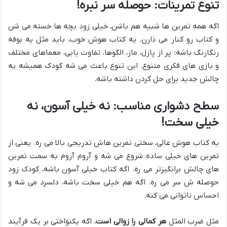
تنوع تمرینات: حوصله سر نبره!
اگه همه تمرین ها شبیه هم باشن، خیلی زود بچه ها خسته می شن
و کتاب رو کنار می ذارن. یه کتاب هوش خوب، باید مثل یه بوفه
رنگارنگ باشه؛ پر از پازل، ماز، الگوها، تفاوت یابی، معماهای مختلف
و بازی های فکری متنوع. این تنوع باعث می شه کودک همیشه یه
چالش جدید برای حل کردن داشته باشه.
سطح دشواری مناسب: نه خیلی آسون، نه
خیلی سخت!
یه کتاب هوش عالی، سختی تمرین هاش تدریجی بالا می ره. یعنی از
تمرین های خیلی ساده شروع می شه و آروم آروم به سمت تمرین
های چالش برانگیزتر می ره. اگه کتاب خیلی آسون باشه، کودک زود
حوصله ش سر می ره. اگه هم خیلی سخت باشه، دلسرد می شه و
احساس ناتوانی می کنه.
مثل ضرب المثل
هر کمالی را زوالی است
، اگه یکنواختی بر یک فرآیند