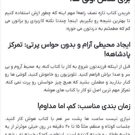
خریدن کتاب تازه نصف راهه! مهم اینه که چطور ازش استفاده کنیم
تا بهترین نتیجه رو بگیریم. اینجا چندتا نکته کاربردی رو براتون می
گم که مطمئنم به دردتون می خوره:
ایجاد محیطی آرام و بدون حواس پرتی: تمرکز
پادشاهه!
قبل از اینکه فرزندتون شروع به کار با کتاب کنه، یه محیط آروم و بی
سر و صدا براش فراهم کنید. تلویزیون رو خاموش کنید، گوشی ها رو
کنار بذارید و مطمئن بشید که هیچ چیز حواسش رو پرت نمی کنه.
تمرکز مهم ترین اصل تو کار با کتاب های هوشه.
زمان بندی مناسب: کم، اما مداوم!
نیازی نیست ساعت ها پشت سر هم با کتاب هوش کار کنید.
جلسات کوتاه و منظم، مثلاً ۱۵ تا ۲۰ دقیقه در روز، خیلی موثرتر از یه
جلسه طولانی و خسته کننده است. اینطوری کودک خسته نمی شه و