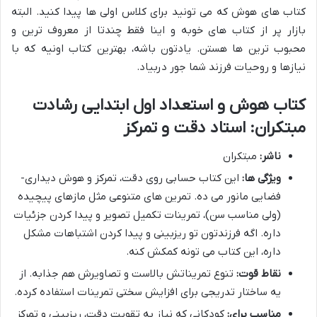
کتاب های هوش که می تونید برای کلاس اولی ها پیدا کنید. البته
بازار پر از کتاب های خوبه و اینا فقط چندتا از معروف ترین و
محبوب ترین ها هستن. یادتون باشه، بهترین کتاب اونیه که با
نیازها و روحیات فرزند شما جور دربیاد.
کتاب هوش و استعداد اول ابتدایی رشادت
مبتکران: استاد دقت و تمرکز
ناشر:
مبتکران
ویژگی ها:
این کتاب حسابی روی دقت، تمرکز و هوش دیداری-
فضایی مانور می ده. تمرین های متنوعی مثل مازهای پیچیده
(ولی مناسب سن)، تمرینات تکمیل تصویر و پیدا کردن جزئیات
داره. اگه فرزندتون تو ریزبینی و پیدا کردن اشتباهات مشکل
داره، این کتاب می تونه کمکش کنه.
نقاط قوت:
تنوع تمریناتش بالاست و تصاویرش هم جذابه. از
یه ساختار تدریجی برای افزایش سختی تمرینات استفاده کرده.
مناسب برای:
کودکانی که نیاز به تقویت دقت، ریزبینی و تمرکز