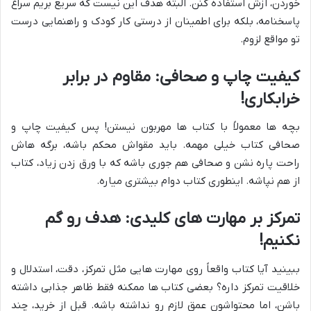
خوردن، ازش استفاده کنن. البته هدف این نیست که سریع بریم سراغ
پاسخنامه، بلکه برای اطمینان از درستی کار کودک و راهنمایی درست
تو مواقع لزوم.
کیفیت چاپ و صحافی: مقاوم در برابر
خرابکاری!
بچه ها معمولاً با کتاب ها مهربون نیستن! پس کیفیت چاپ و
صحافی کتاب خیلی مهمه. باید مقواش محکم باشه، برگه هاش
راحت پاره نشن و صحافی هم جوری باشه که با ورق زدن زیاد، کتاب
از هم نپاشه. اینطوری کتاب دوام بیشتری میاره.
تمرکز بر مهارت های کلیدی: هدف رو گم
نکنیم!
ببینید آیا کتاب واقعاً روی مهارت هایی مثل تمرکز، دقت، استدلال و
خلاقیت تمرکز داره؟ بعضی کتاب ها ممکنه فقط ظاهر جذابی داشته
باشن، اما محتواشون عمق لازم رو نداشته باشه. قبل از خرید، چند