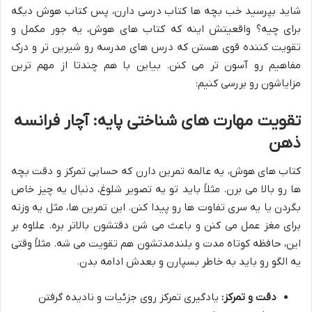
شاید بپرسید خب بچه ها کتاب درسی دارن، پس کتاب هوش دیگه
برای چیه؟ واقعیتش اینه که کتاب های هوش، یه جور مکمل و
تقویت کننده قوی هستن که درس های مدرسه رو شیرین تر و درک
مفاهیم رو آسون تر می کنن. بیاین با هم چندتا از مهم ترین
مزایاشون رو بررسی کنیم:
تقویت مهارت های شناختی پایه: آچار فرانسه
ذهن
کتاب های هوش، یه عالمه تمرین دارن که حسابی تمرکز و دقت بچه
ها رو بالا می برن. مثلاً باید تو یه تصویر شلوغ، دنبال یه چیز خاص
بگردن یا یه سری تفاوت ها رو پیدا کنن. این تمرین ها، مثل یه وزنه
برای مغز عمل می کنن و باعث می شن دقتشون بالاتر بره. علاوه بر
این، حافظه کوتاه مدت و بلندمدتشون هم تقویت می شه. مثلاً وقتی
یه الگو رو باید به خاطر بسپارن و بعدش ادامه بدن.
دقت و تمرکز:
یادگیری تمرکز روی جزئیات و نادیده گرفتن